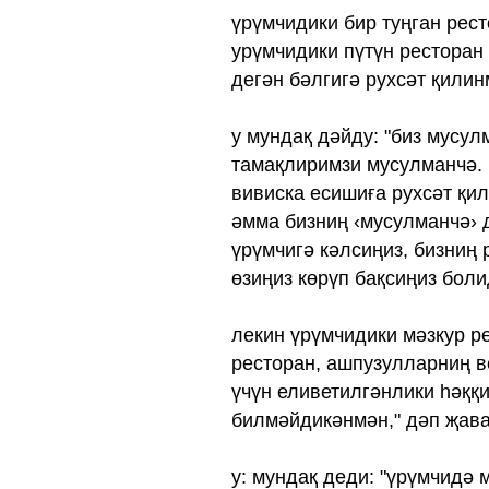
үрүмчидики бир туңган рес
урүмчидики пүтүн ресторан
дегән бәлгигә рухсәт қили
у мундақ дәйду: "биз мусул
тамақлиримзи мусулманчә. 
вивиска есишиға рухсәт қил
әмма бизниң ‹мусулманчә› 
үрүмчигә кәлсиңиз, бизниң 
өзиңиз көрүп бақсиңиз боли
лекин үрүмчидики мәзкур р
ресторан, ашпузулларниң в
үчүн еливетилгәнлики һәққ
билмәйдикәнмән," дәп җава
у: мундақ деди: "үрүмчидә 