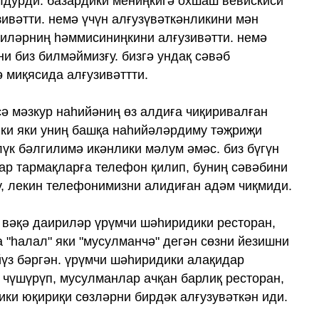
лдурди. базардики мениңкигә охшаш вевискиси
ивәтти. немә үчүн алғузүвәткәнликини мән
иләрниң һәммисиниңкини алғузивәтти. немә
и биз билмәймизғу. бизгә ундақ сәвәб
ә миқясида алғузивәттти.
сә мәзкур наһийәниң өз алдиға чиқиривалған
ки яки униң башқа наһийәләрдиму тәҗриҗи
үк бәлгилимә икәнлики мәлум әмәс. биз бүгүн
ар тармақларға телефон қилип, буниң сәвәбини
, лекин телефонимизни алидиған адәм чиқмиди.
 вәқә даириләр үрүмчи шәһиридики ресторан,
 "һалал" яки "мусулманчә" дегән сөзни йезишни
йүз бәргән. үрүмчи шәһиридики алақидар
 чүшүрүп, мусулманлар ачқан барлиқ ресторан,
ки юқириқи сөзләрни бирдәк алғузувәткән иди.