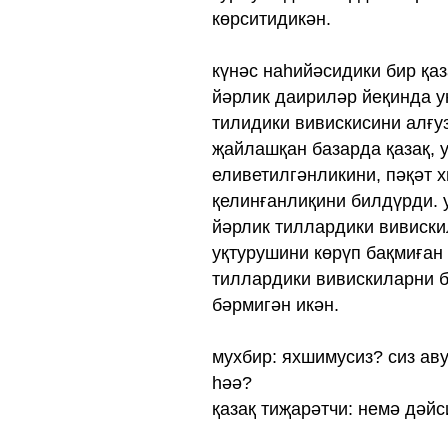
көрситидикән.
күнәс наһийәсидики бир қа
йәрлик даириләр йеқинда ун
тилидики вивискисини алғуз
җайлашқан базарда қазақ, 
еливетилгәнликини, пәқәт 
қелинғанлиқини билдүрди. 
йәрлик тиллардики вивиски
уқтурушини көрүп бақмиған
тиллардики вивискиларни б
бәрмигән икән.
мухбир: яхшимусиз? сиз ав
һәә?
қазақ тиҗарәтчи: немә дәйси