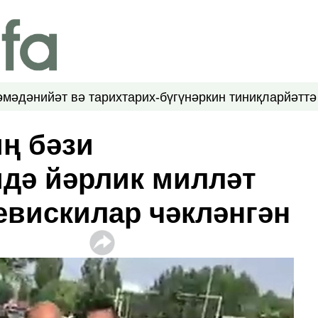
ә
мәдәнийәт вә тарих
тарих-бүгүн
әркин тиниқлар
йәттә
иң бәзи
дә йәрлик милләт
евискилар чәкләнгән