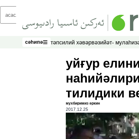
асаслиқ мәзмунға атлаң
сәһипә
тәпсилий хәвәр
вәзийәт- мулаһиз
сәһипә
уйғур елин
наһийәлири
тилидики в
мухбиримиз әркин
2017.12.25