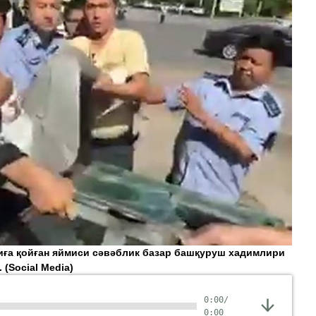
иға қойған яймиси сәвәблик базар башқуруш хадимлири
.
(Social Media)
0:00
/
0:00