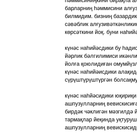
һәммисиниңкини бирақла а
барларниң һәммисини алғуз
билмидим. бизниң базардик
сәвәблик алғузивәткәнликин
көрсәткини йоқ. буни наһий
күнәс наһийәсдики бу һади
йәрлик бәлгилимиси икәнли
йолға қоюлидиған омумйүзл
күнәс наһийәисдики алақид
сүрүштүрүштүргән болсақму
күнәс наһйәсидики юқириқи
ашпузулларниң вевискисиға
бирдәк чәклигән мәзгилдә 
тармақлар йеқинда уқтуруш
ашпузулларниң вевискисиди