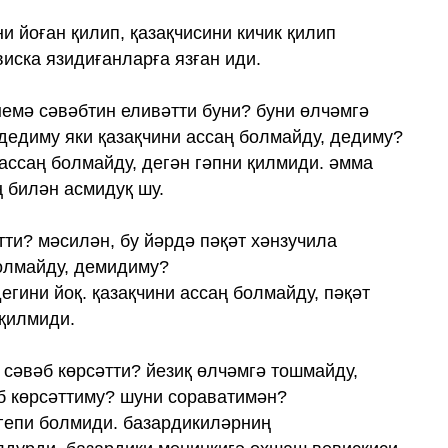
ни йоған қилип, қазақчисини кичик қилип
виска язидиғанларға язған иди.
немә сәвәбтин еливәтти буни? буни өлчәмгә
дедиму яки қазақчини ассаң болмайду, дедиму?
 ассаң болмайду, дегән гәпни қилмиди. әмма
ң билән асмидуқ шу.
тти? мәсилән, бу йәрдә пәқәт хәнзучила
болмайду, демидиму?
дегини йоқ. қазақчини ассаң болмайду, пәқәт
 қилмиди.
 сәвәб көрсәтти? йезиқ өлчәмгә тошмайду,
б көрсәттиму? шуни сораватимән?
 гепи болмиди. базардикиләрниң