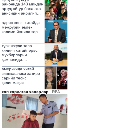
игә қилди
районида 143 миңдин
артуқ ойғур бала ата-
анисидин айрилип
қалған
адрян зенз: хитайда
мәҗбурий әмгәк
көлими йәнила зор
түрк язғучи таһа
килинч хитайпәрәс
мухбирларни
қамчилиди:
"номуссизлар"
америкида хитай
зиянкәшлики хатирә
сарийи тәсис
қилинмақчи
көп көрүлгән хәвәрләр
RFA