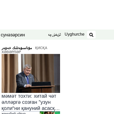
Uyghurche
ئۇيغۇرچە
син
нәзәр
 су
издәш
ҚИСҚА
ﻣﯘﻧﺎﺳﯩﯟﻩﺗﻠﯩﻚ ﺧﻪﯞﻩﺭ
ХӘВӘРЛӘР
мәмәт тохти: хитай чәт
әлләргә созған ”узун
қоли“ни қануний асасқа
җәнубий уйғур