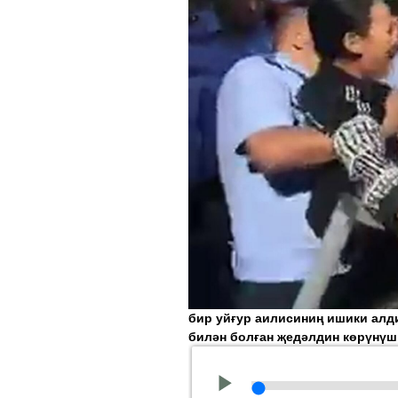
бир уйғур аилисиниң ишики алд
билән болған җедәлдин көрүнүш