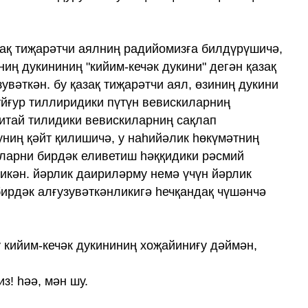
зақ тиҗарәтчи аялниң радийомизға билдүрүшичә,
иң дукининиң "кийим-кечәк дукини" дегән қазақ
увәткән. бу қазақ тиҗарәтчи аял, өзиниң дукини
уйғур тиллиридики пүтүн вевискиларниң
хитай тилидики вевискиларниң сақлап
униң қәйт қилишичә, у наһийәлик һөкүмәтниң
ларни бирдәк еливетиш һәққидики рәсмий
 икән. йәрлик даириләрму немә үчүн йәрлик
ирдәк алғузувәткәнликигә һечқандақ чүшәнчә
у кийим-кечәк дукининиң хоҗайиниғу дәймән,
з! һәә, мән шу.