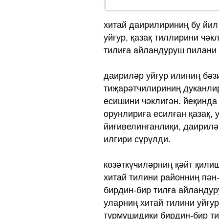
хитай даирилириниң бу й‏-айдин башлап йолға қойған маарип саһәсидә
уйғур, қазақ тиллирини чәк
тилиға айландуруш пилани 
даириләр уйғур илиниң бәз
тиҗарәтчилириниң дуканли
есишини чәклигән. йеқинда
орунлириға есилған қазақ,
йиғивелинғанлиқи, даирилә
илгири сүрүлди.
көзәткүчиләрниң қәйт қили
хитай тилини районниң пән
бирдин-бир тилға айландур
уларниң хитай тилини уйғу
турмушидики бирдин-бир т