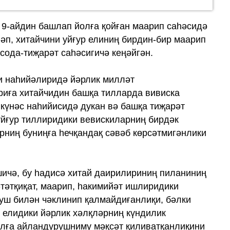
ил 9
ләп, хитайчини уйғур елиниң бирдин-бир маарип
сода-тиҗарәт саһәсигичә кеңәйгән.
и наһийәлиридә йәрлик милләт
риға хитайчидин башқа тилларда вивиска
 күнәс наһийисидә дукан вә башқа тиҗарәт
 уйғур тиллиридики вевискиларниң бирдәк
рниң буниңға һечқандақ сәвәб көрсәтмигәнлики
шичә, бу һадисә хитай даирилириниң пиланиниң
-тәтқиқат, маарип, һакимийәт ишлиридики
уш билән чәклинип қалмайдиғанлиқи, бәлки
р елидики йәрлик хәлқләрниң күндилик
илға айландурушниму мәқсәт қиливатқанлиқини