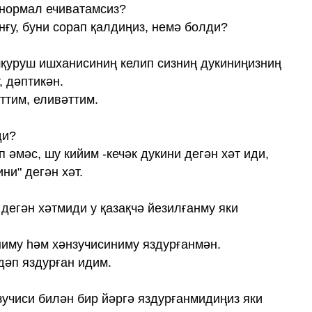
 нормал ечиватамсиз?
нғу, буни сорап қалдиңиз, немә болди?
қуруш ишханисиниң келип сизниң дукиниңизниң
, дәптикән.
әттим, еливәттим.
ди?
п әмәс, шу кийим -кечәк дукини дегән хәт иди,
ни" дегән хәт.
 дегән хәтмиди у қазақчә йезилғанму яки
ниму һәм хәнзучисиниму яздурғанмән.
дәп яздурған идим.
зучиси билән бир йәргә яздурғанмидиңиз яки