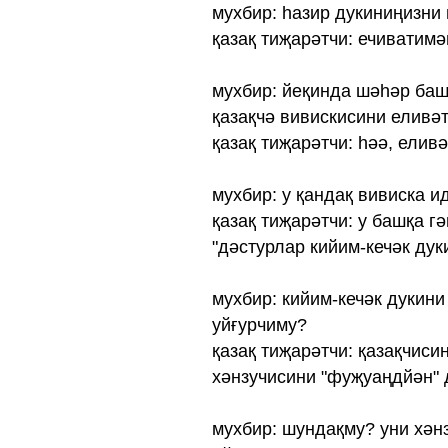
мухбир: һазир дукиниңизни
қазақ тиҗарәтчи: ечиватимә
мухбир: йеқинда шәһәр баш
қазақчә вивискисини еливәт
қазақ тиҗарәтчи: һәә, елив
мухбир: у қандақ вивиска и
қазақ тиҗарәтчи: у башқа гә
"дәстурлар кийим-кечәк дуки
мухбир: кийим-кечәк дукини
уйғурчиму?
қазақ тиҗарәтчи: қазақчиси
хәнзучисини "фуҗуаңдйән" 
мухбир: шундақму? уни хән