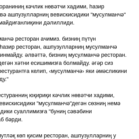
тораниниң кәчлик нөвәтчи хадими, һазир
 вә ашпузулларниң вевискисидики "мусулманчә"
нмайдиғанлиқини дәлиллиди.
манчә ресторан ачимиз. бизниң пүтүн
һазир ресторан, ашпузулларниң мусулманчә
инмайду. әлвәттә, бизниң мусулманчә ресторан.
дегән хәтни есишимизға болмайду. әгәр сиз
рестурантға келип, ‹мусулманчә› яки әмәсликини
ду."
естуранниң юқириқи кәчлик нөвәтчи хадими,
евискисидики "мусулманчә"дегән сөзниң немә
идики суаллимизға "буниң сәвәбини
б бәрди.
мутләқ көп қисим ресторан, ашпузулларниң у