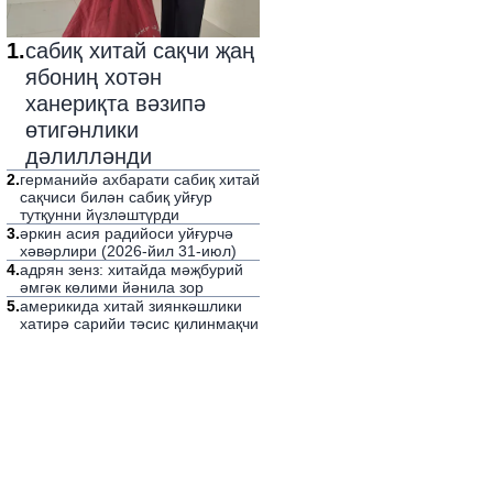
1
.
сабиқ хитай сақчи җаң
ябониң хотән
ханериқта вәзипә
өтигәнлики
дәлилләнди
2
.
германийә ахбарати сабиқ хитай
сақчиси билән сабиқ уйғур
тутқунни йүзләштүрди
3
.
әркин асия радийоси уйғурчә
хәвәрлири (2026-йил 31-июл)
4
.
адрян зенз: хитайда мәҗбурий
әмгәк көлими йәнила зор
5
.
америкида хитай зиянкәшлики
хатирә сарийи тәсис қилинмақчи