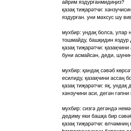
айрим яздурғанмидиңиз?
қазақ тиҗарәтчи: хәнзучиси
яздурған. уни мәхсус шу ви
мухбир: ундақ болса, улар 
тошмайду, башқидин яздур 
қазақ тиҗарәтчи: қазақчини
буни асмайсән, деди, шуни
мухбир: қандақ сәвәб көрсә
есилиду, қазақчини ассаң 
қазақ тиҗарәтчи: яқ, ундақ 
хәнзучини аси, дегән гәпни
мухбир: сизгә дегәндә немә
дедиму яки башқа бир сәвә
қазақ тиҗарәтчи: өлчәмниң