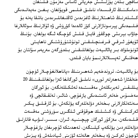
ساقچى بىلەن يۈزلىشىش جەريانى ئاساس مەزمۇن قىلىنغان
«ماسكىنىڭ ئارقىسىدا» ناملىق فىلىمى قويۇلغان. يىغىن مەيدانىدىكى
كىشىلەرنىڭ شاھىتلارنىڭ ئاغزىدىن ئاڭلىغانلىرىدىن باشقا يەنە بۇ
فىلىمدىكى پېرسوناژلارنى كۆز ئالدىدا كۆرۈشى ۋە ئۇلارنىڭ سوئاللارغا
جاۋاب بېرىشى چوڭقۇر قايىل قىلىش كۈچىگە ئىگە بولغان. بۇنىڭ
ئۇيغۇر ئىرقىي قىرغىنچىلىقىنى تونۇشتۇرۇشتىكى ناھايىتى
ئۈنۈملۈك بىر پائالىيەت بولغانلىقىنى بىلدۈرگەن مەريەم سۇلتان بۇ
ھەقتىكى تەپسىلاتلارنىمۇ بايان قىلدى.
بۇ پائالىيەت، تروندخەيم شەھىرىنىڭ «پاناھلانغۇچىلار ئۈچۈن
خەلقئارا شەھەرلەر تورى» ناملىق ئورگانغا ئەزا بولغانلىقىنىڭ 20
يىللىقىنى تەبرىكلەش مەقسىتىدە تەشكىللەنگەن. بۇ ئورگان
مەخسۇس خەتەر ئاستىدىكى يازغۇچى، شائىر، تەتقىقاتچى ۋە
سەنئەتكارلارنى بىخەتەر دۆلەتلەرگە يۆتكەش، بۇ ئارقىلىق پىكىر
ئەركىنلىكى ۋە كىشىلىك ھوقۇقنى ئىلگىرى سۈرۈشنى مەقسەت
قىلىدىكەن. مەزكۇر ئورگان چېچىنىيە، ئىران، مىسىر، لىۋىيە قاتارلىق
دۆلەتلەردىن يۆتكەپ كېلىنگەن، تەھدىتكە ئۇچرىغان يازغۇچىلار
ئۈچۈن ئەركىن ۋە بىخەتەر ھالەتتە ئۆزىنى ئىپادىلەش ۋە يېزىش