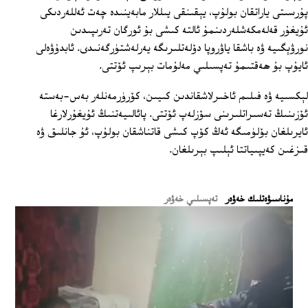
پۇرسىتى ياراتقان بولۇپ، يېقىنقى يىللار مابەينىدە چەت ئەللەردىكى
ئۇيغۇر قەلەمكەشلەردىنمۇ ئالتە كىشى بۇ ئورگان تەرىپىدىن
نورۋېگىيە ۋە باشقا ياۋروپا دۆلەتلىرىگە يەرلەشتۈرگەنىدى. ئابدۇۋەلى
ئايۇپ بۇ ھەقتىمۇ تەپسىلىي مەلۇمات بېرىپ ئۆتتى.
لېكسىيە ۋە فىلىم ئاخىرلاشقاندىن كىيىن، كۆرۈرمەنلەر بەس-بەستە
ئۆزىنىڭ تەسىراتلىرىنى سۆزلەپ ئۆتتى. پائالىيەتنىڭ ئۇيغۇرلارغا
ئايرىلغان بۆلۈمىگە ئەڭ كۆپ كىشى قاتناشقان بولۇپ، ئۇ جانلىق ۋە
قىزغىن كەيپىياتتا ئېلىپ بېرىلغان.
ﻣﯘﻧﺎﺳﯩﯟﻩﺗﻠﯩﻚ ﺧﻪﯞﻩﺭ
تەپسىلىي خەۋەر