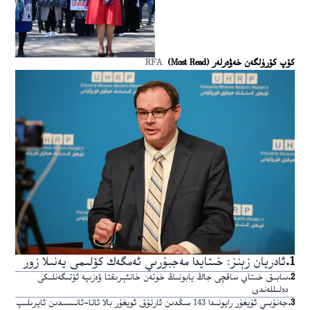
كۆپ كۆرۈلگەن خەۋەرلەر (Most Read)
RFA
1
.
ئادريان زېنز: خىتايدا مەجبۇرىي ئەمگەك كۆلىمى يەنىلا زور
2
.
سابىق خىتاي ساقچى جاڭ يابونىڭ خوتەن خانئېرىقتا ۋەزىپە ئۆتىگەنلىكى
دەلىللەندى
3
.
جەنۇبىي ئۇيغۇر رايونىدا 143 مىڭدىن ئارتۇق ئويغۇر بالا ئاتا-ئانىسىدىن ئايرىلىپ