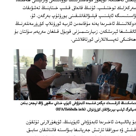
يىغىن ئەھلىگە، ئۇيغۇر مۇقاملىرىنىڭ نۆۋەتتىكى ۋەزىيىتى ھەققىدە
مەركەزلىك توختىلىپ، ئۇنىڭ قانداق قىلىپ خىتاينىڭ تەشۋىقات
ۋاسىتىسىگە ئايلىنىپ قېلىۋاتقانلىقىنى يورۇتۇپ بەرگەن. ئۇ،
دوكلاتىنىڭ ئاخىرىدا يەنە مۇقامدىن ئارىيە ئورۇنلاپ كۆرۈرمەنلەرنىڭ
ئالقىشىغا ئېرىشكەن. زىيارىتىمىزنى قوبۇل قىلغان مەريەم سۇلتان بۇ
ھەقتىكى تەپسىلاتلارنى ئورتاقلاشتى.
«ماسكىنىڭ ئارقىسىدا» دېگەن فىلىمدە ئابدۇۋەلى ئايۇپ خىتاي ساقچى ۋاڭ لېجەن بىلەن
دىيالوگ ئېلىپ بېرىۋاتقان كۆرۈنۈش.
(RFA/Hebibulla izchi)
بۇ پائالىيەت ئاخىرىدا ئابدۇۋەلى ئايۇپنىڭ، ئۇيغۇرلارنى تۇتقۇن
قىلىش ۋە سوراققا تارتىش جەريانىغا بىۋاسىتە قاتناشقان سابىق