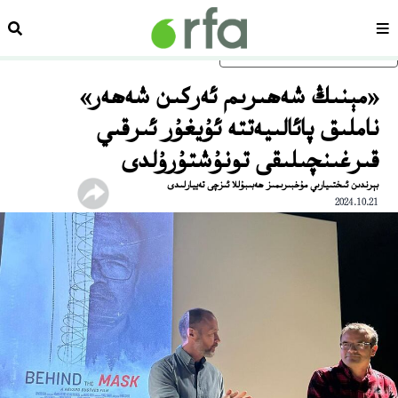
سەھىپە
ئىزد
ئاساسلىق مەزمۇنغا ئاتلاڭ
«مېنىڭ شەھىرىم ئەركىن شەھەر»
ناملىق پائالىيەتتە ئۇيغۇر ئىرقىي
قىرغىنچىلىقى تونۇشتۇرۇلدى
بېرندىن ئىختىيارىي مۇخبىرىمىز ھەبىبۇللا ئىزچى تەييارلىدى
2024.10.21