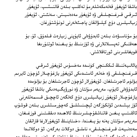
باشقا ئۇيغۇر قەلەمكەشلەرمۇ تەكلىپ بىلەن قاتنىشىپ، ئۇيغۇر
ئىرقىي قىرغىنچىلىقى ۋە ئۇيغۇر مەدەنىيىتى، سەنئىتى، ئۇيغۇر
زىيالىيلىرى دۇچ كېلىۋاتقان پاجىئەلەرنى تونۇشتۇرغان.
بۇ مۇناسىۋەت بىلەن ئابدۇۋەلى ئايۇپنى زىيارەت قىلدۇق. ئۇ، بۇ
ھەقتىكى تەپسىلاتلارنى ۋە ئۆزىنىڭ بۇ يىغىندا ئوتتۇرىغا
قويغانلىرىنى ئورتاقلاشتى.
پائالىيەتنىڭ ئىككىنچى كۈنىدە مەخسۇس ئۇيغۇر ئىرقىي
قىرغىنچىلىقى ۋە خەتەر ئاستىدىكى ئۇيغۇر يازغۇچىلار ئۈچۈن ئايرىم
بۆلۈم ئاجرىتىلغان. ئۇيغۇرلار ئۈچۈن ئاجرىتىلغان بۇ بۆلۈمدە
ئابدۇۋەلى ئايۇپ، مەريەم سۇلتان ۋە نورۋېگىيەدىكى باشقا ئۇيغۇر
يازغۇچىلار ئۇيغۇر زىيالىيلىرى دۇچ كەلگەن ئاچچىق قىسمەتلەرنى
ئۆز بېشىدىن ئۆتكۈزگەن ئېچىنىشلىق كەچۈرمىشلىرى بىلەن قوشۇپ
ئاڭلىتىپ يىغىن قاتناشقۇچىلىرىنىڭ ئالاھىدە دىققىتىنى قوزغىغان.
مەريەم سۇلتان يەنە بۇ يىغىندا، «خىتاينىڭ ئۇيغۇرلارغا قاراتقان
مەدەنىيەت قىرغىنچىلىقى» ناملىق دوكلات بەرگەن. ئۇ دوكلاتىدا