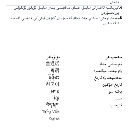
قالغان
4
.
گېرمانىيە ئاخباراتى سابىق خىتاي ساقچىسى بىلەن سابىق ئۇيغۇر تۇتقۇننى
يۈزلەشتۈردى
5
.
مەمەت توختى: خىتاي چەت ئەللەرگە سوزغان ”ئۇزۇن قولى“نى قانۇنىي ئاساسقا
ئىگە قىلدى
سەھىپىلەر
بۆلۈملەر
تەپسىلىي خەۋەر
普通话
ۋەزىيەت- مۇلاھىزە
粤语
مەدەنىيەت ۋە تارىخ
မြန်မာ
تارىخ-بۈگۈن
한국어
يەتتە سۇ
ລາວ
سىن
ខ្មែរ
ئارخىپ
བོད་སྐད།
Tiếng Việt
English