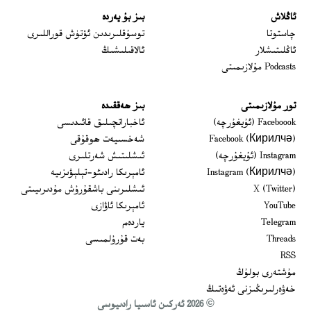
ئاڭلاش
بىز بۇ يەردە
 window
چاستوتا
توسۇقلىرىدىن ئۆتۈش قوراللىرى
ئاڭلىتىشلار
ئالاقىلىشىڭ
Podcasts مۇلازىمىتى
تور مۇلازىمىتى
بىز ھەققىدە
Opens in new window
Faceboook (ئۇيغۇرچە)
ئاخباراتچىلىق قائىدىسى
Opens in new window
Facebook (Кирилчә)
شەخسىيەت ھوقۇقى
Opens in new window
Instagram (ئۇيغۇرچە)
ئىشلىتىش شەرتلىرى
Opens in new window
Instagram (Кирилчә)
ئامېرىكا رادىئو-تېلېۋىزىيە
window
Opens in new window
X (Twitter)
ئىشلىرىنى باشقۇرۇش مۇدىرىيىتى
Opens in new window
Opens in new window
YouTube
ئامېرىكا ئاۋازى
Opens in new window
Telegram
ياردەم
Opens in new window
Threads
بەت قۇرۇلمىسى
RSS
مۇشتەرى بولۇڭ
خەۋەرلىرىڭىزنى ئەۋەتىڭ
© 2026 ئەركىن ئاسىيا رادىيوسى