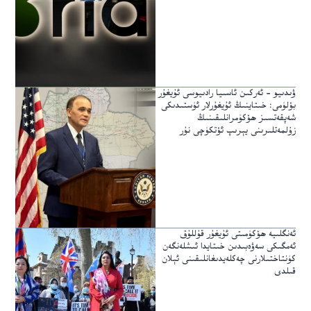
ۋىدىيو – ئەركىن ئاسىيا رادىيوسى ئۇيغۇر
بۆلۈمى: خىتاينىڭ ئۇيغۇرلار ئۈستىدىكى
شەپقەتسىز ھۆكۈمرانلىقىنىڭ
زۇلمەتلىرىنى يېرىپ ئۆتكۈچى نۇر
ئەنگلىيە ھۆكۈمىتى ئۇيغۇر قۇللۇق
ئەمگىكى سەۋەبىدىن خىتايدا ئىشلەنگەن
كۈنتاختىلارنى چەكلەيدىغانلىقىنى ئېلان
قىلدى