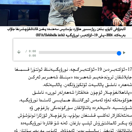
ئابدۇۋەلى ئايۇپ بىلەن رېژىسسور ھاۋارد بۇستنېس سەھنىدە يىغىن قاتناشقۇچىلىرىغا جاۋاب
بەرمەكتە. 2024-يىلى 19-ئۆكتەبىر، نورۋېگىيە
(RFA/Hebibulla izchi)
/
0:00
0:00
17-ئۆكتەبىردىن 19-ئۆكتەبىرگىچە، نورۋېگىيەنىڭ ئوتتۇرا قىسمىغا
جايلاشقان تروندخەيىم شەھىرىدە «مېنىڭ شەھىرىم ئەركىن
شەھەر» ناملىق پائالىيەت ئۆتكۈزۈلگەن. پائالىيەتكە،
«پاناھلانغۇچىلار ئۈچۈن خەلقئارا شەھەرلەر تورى» ناملىق
ھۆكۈمەتكە تەۋە ئەمەس ئورگاننىڭ ھىمايىسى ئاستىدا نورۋېگىيە،
شىۋېتسىيە، دانىيەلەردە ياشاۋاتقان سۈرگۈندىكى يازغۇچى ۋە
سەنئەتكارلار تەكلىپ قىلىنغان بولۇپ، يازغۇچىلار ئۆزئارا تونۇشۇش
ۋە پىكىر ئالماشتۇرۇش ئېلىپ بارغان. ئەنە شۇ قاتاردا نورۋېگىيەدە
ياشاۋاتقان ئۇيغۇر زىيالىيلىرىدىن ئابدۇۋەلى ئايۇپ، مەريەم سۇلتان ۋە