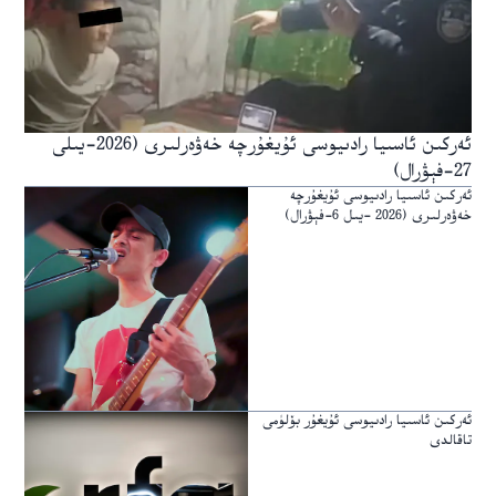
ئەركىن ئاسىيا رادىيوسى ئۇيغۇرچە خەۋەرلىرى (2026-يىلى
27-فېۋرال)
ئەركىن ئاسىيا رادىيوسى ئۇيغۇرچە
خەۋەرلىرى (2026 -يىل 6-فېۋرال)
ئەركىن ئاسىيا رادىيوسى ئۇيغۇر بۆلۈمى
تاقالدى