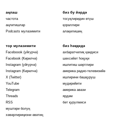
аңлаш
биз бу йәрдә
частота
тосуқлиридин өтүш
Opens in new window
аңлитишлар
қораллири
Podcasts мулазимити
алақилишиң
тор мулазимити
биз һәққидә
Opens in new window
Faceboook (уйғурчә)
ахбаратчилиқ қаидиси
Opens in new window
Facebook (Кирилчә)
шәхсийәт һоқуқи
Opens in new window
Instagram (уйғурчә)
ишлитиш шәртлири
Opens in new window
Instagram (Кирилчә)
америка радио-телевизийә
Opens in new window
X (Twitter)
ишлирини башқуруш
Opens in new window
Opens in new window
YouTube
мудирийити
Opens in new window
Opens in new windo
Telegram
америка авази
Opens in new window
Threads
ярдәм
RSS
бәт қурулмиси
муштәри болуң
хәвәрлириңизни әвәтиң