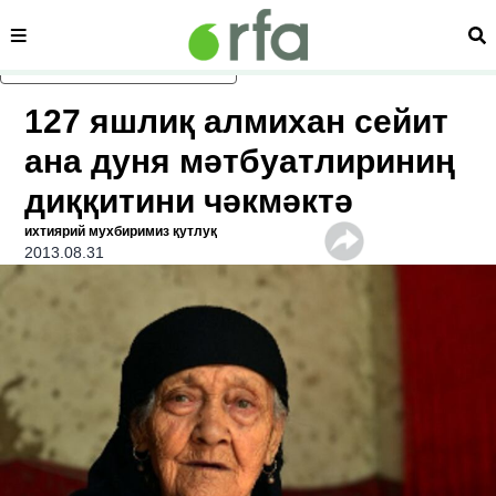
сәһипә
из
асаслиқ мәзмунға атлаң
127 яшлиқ алмихан сейит
ана дуня мәтбуатлириниң
диққитини чәкмәктә
ихтиярий мухбиримиз қутлуқ
2013.08.31