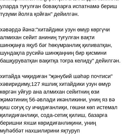
уларда туғулған бовақларға испатнамә бериш
түзүми йолға қойған" дейилгән.
хәвәрдә йәнә:"хитайдики узун өмүр көргүчи
алмихан сейит аниниң туғулған вақти
шинҗаңға яқуб бәг һөкүмранлиқ қиливатқан,
шундақла русийә шинҗаңниң бир қисмини
башқуруватқан вақитқа тоғра келиду" дейилгән.
хитайда чиқидиған "җәнубий шәһәр почтиси"
хәвиридиму,127 яшлиқ хитайдики узун өмүр
көргән уйғур ана алмихан сейитниң өзи
җәмәтиниң 56-әвлади икәнликини, униң яз вә
қиш соғуқ су ичидиғанлиқи, гөшни көп истемал
қилидиғанлиқи, сода-сетиқ қилиш, базарға
беришни яхши көридиғанлиқини, униң
муһәббәт нахшилирини яқтуруп