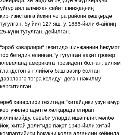
хәвиридә, хитайдики әң узун өмүр көргүчи
уйғур аял алмихан сейит шинҗаңниң
қирғизистанға йеқин чегра райони қәшқәрдә
туғулған. бу йил 127 яш. у, 1886-йили 6-айниң
25-күни туғулған. дейилгән.
"әрәб хәвәрлири" гезитидә шинҗаңниң һөкүмәт
тор бетидин елинған,"у туғулған вақит гровер
клевеланд америкиға президент болған, вилям
гландстон әнглийәгә баш вәзир болған
дәврләргә тоғра келиду" дегән нәқилму
көрситилгән.
әрәб хәвәрлири гезитидә:"хитайдики узун өмүр
көргүчиләр адәттә хәлқарада етирап
қилинмайду. сәвәби уларда ишәнчлик мәнбә
йоқ. хитай дөлитидә пәқәт 1949-йили хитай
компартийиси һоқуқни қолға алғандин кейинла