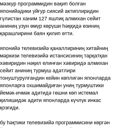
мәзкур программидин вақип болған
японийәдики уйғур сиясий актиплиридин
гүлистан ханим 127 яшлиқ алмихан сейит
аниниң узун өмүр көрүши һәққидә өзиниң
қарашлирини баян қилип өтти.
японийә телевизийә қаналлириниң хитайниң
мәркизи телевизийә истансисиниң тарқатқан
хәвиридин нәқил елинған хәвиридә алмихан
сейит аниниң турмуш адәтлири
тонуштурулғандин кейин көплигән японларда
японларға охшимайдиған униң турмуштики
йемәк-ичмәк адитидә гөшни көп истемал
қилишидәк адити японларда күчлүк инкас
қозғиди.
бу һәқтики телевизийә программисини көргән