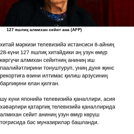
127 яшлиқ алмихан сейит ана
(AFP)
хитай мәркизи телевизийә истансиси 8-айниң
28-күни 127 яшлиқ хитайдики әң узун өмүр
көргүчи алмихан сейитниң аниниң иш
паалийәтлирини тонуштуруп, униң дуня җинс
рекортиға өзини илтимас қилиш арзусиниң
барлиқини елан қилған.
шу күни японийә телевизийә қаналлири, асия
хәвәрлири қатарлиқ телевизийә қаналлирида
алмихан сейит аниниң узун өмүр көрүш
тоғрисида бәс муназириләр башланди.