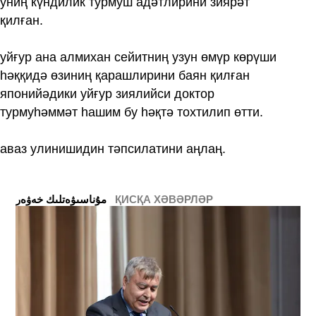
униң күндилик турмуш адәтлирини зиярәт
қилған.
уйғур ана алмихан сейитниң узун өмүр көрүши
һәққидә өзиниң қарашлирини баян қилған
японийәдики уйғур зиялийси доктор
турмуһәммәт һашим бу һәқтә тохтилип өтти.
аваз улинишидин тәпсилатини аңлаң.
ҚИСҚА ХӘВӘРЛӘР
ﻣﯘﻧﺎﺳﯩﯟﻩﺗﻠﯩﻚ ﺧﻪﯞﻩﺭ