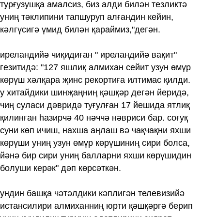
турғузушқа амалсиз, биз алди билән тезликтә
униң тәклипини тапшуруп алғандин кейин,
кәлгүсигә үмид билән қараймиз,"дегән.
иреландийә чиқидиған " иреландийә вақит"
гезитидә: "127 яшлиқ алмихан сейит узун өмүр
көрүш хәлқара җинс рекортиға илтимас қилди.
у хитайдики шинҗаңниң қәшқәр дегән йеридә,
чиң суласи дәвридә туғулған 17 йешида ятлиқ
қилинған һазирчә 40 нәччә нәвриси бар. соғуқ
суни көп ичиш, нахша аңлаш вә чақчақни яхши
көрүши униң узун өмүр көрүшиниң сири болса,
йәнә бир сири униң балларни яхши көрүшидин
болуши керәк" дәп көрсәткән.
ундин башқа чәтәлдики кәплигән телевизийә
истансилири алмиханниң юрти қәшқәргә берип