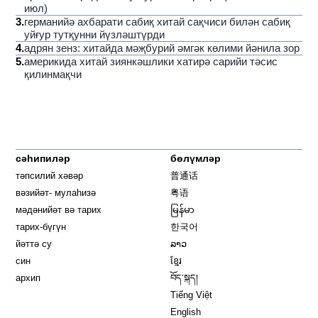
июл)
3
.
германийә ахбарати сабиқ хитай сақчиси билән сабиқ
уйғур тутқунни йүзләштүрди
4
.
адрян зенз: хитайда мәҗбурий әмгәк көлими йәнила зор
5
.
америкида хитай зиянкәшлики хатирә сарийи тәсис
қилинмақчи
сәһипиләр
бөлүмләр
тәпсилий хәвәр
普通话
вәзийәт- мулаһизә
粤语
мәдәнийәт вә тарих
မြန်မာ
тарих-бүгүн
한국어
йәттә су
ລາວ
син
ខ្មែរ
архип
བོད་སྐད།
Tiếng Việt
English