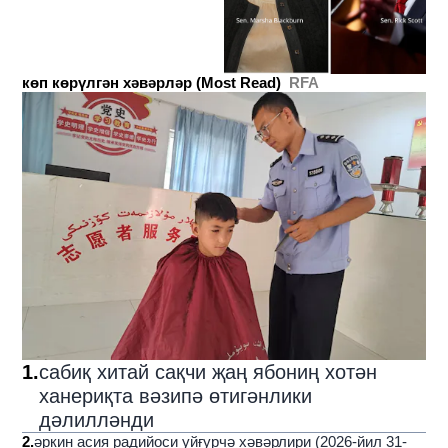
көп көрүлгән хәвәрләр (Most Read)
RFA
1
.
сабиқ хитай сақчи җаң ябониң хотән
ханериқта вәзипә өтигәнлики
дәлилләнди
2
.
әркин асия радийоси уйғурчә хәвәрлири (2026-йил 31-