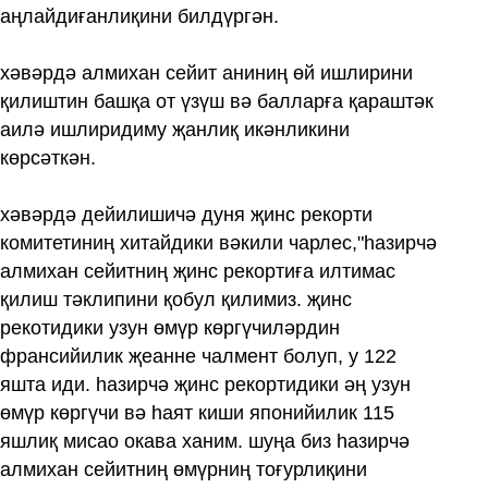
аңлайдиғанлиқини билдүргән.
хәвәрдә алмихан сейит аниниң өй ишлирини
қилиштин башқа от үзүш вә балларға қараштәк
аилә ишлиридиму җанлиқ икәнликини
көрсәткән.
хәвәрдә дейилишичә дуня җинс рекорти
комитетиниң хитайдики вәкили чарлес,"һазирчә
алмихан сейитниң җинс рекортиға илтимас
қилиш тәклипини қобул қилимиз. җинс
рекотидики узун өмүр көргүчиләрдин
франсийилик җеанне чалмент болуп, у 122
яшта иди. һазирчә җинс рекортидики әң узун
өмүр көргүчи вә һаят киши японийилик 115
яшлиқ мисао окава ханим. шуңа биз һазирчә
алмихан сейитниң өмүрниң тоғурлиқини