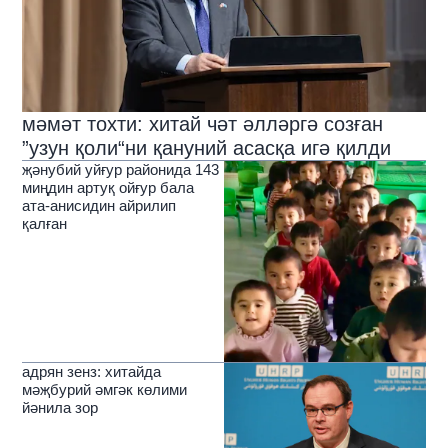
мәмәт тохти: хитай чәт әлләргә созған
”узун қоли“ни қануний асасқа игә қилди
җәнубий уйғур районида 143
миңдин артуқ ойғур бала
ата-анисидин айрилип
қалған
адрян зенз: хитайда
мәҗбурий әмгәк көлими
йәнила зор