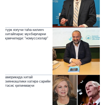
түрк язғучи таһа килинч
хитайпәрәс мухбирларни
қамчилиди: "номуссизлар"
америкида хитай
зиянкәшлики хатирә сарийи
тәсис қилинмақчи