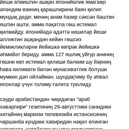
йеши атмиштин ашқан японийәлик ямагаҗо
әпәндим өзиниң қарашлирини баян қилип
мундақ деди: мениң анам һазир сәксән бәштин
яштин ашти, әмма пәқәтла гөш истемал
қилмайду. японийәдә адәттә кишиләр йеши
әлликтин ашқандин кейин гөшсиз
йемәкликләрни йейишкә көпрәк йейишкә
әһмийәт бериду. әмма 127 яшлиқ уйғур аниниң
гөшни көп истемал қилиши бәлким шу йәрниң
һава килимати билән мунасивәтлик болуши
мумкин дәп ойлаймән. шундақтиму бу әһвал
японлар үчүн толиму ғәлитә туюлиду.
сәуди әрәбистандин чиқидиған "әрәб
хәвәрлири" гезитиниң 29-авғусттики санидики
хитайниң мәркизи телевизийә истансисиниң
чаршәнбә күндики хәвиридин нәқил елинған