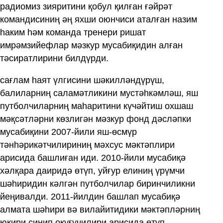
радиомиз зияритини қобул қилған ғәйрәт
командисиниң әң яхши оюнчиси аталған назим
һаким һәм команда тренери ришат
имрәмзийефлар мәзкур мусабиқидин алған
тәсиратлирини билдүрди.
сағлам һаят үлгисини шәкилләндүрүш,
балиларниң саламәтликини мустәһкәмләш, яш
путболчиларниң маһаритини күчәйтиш охшаш
мәқсәтләрни көзлигән мәзкур фонд дәсләпки
мусабиқини 2007-йили яш-өсмүр
тәнһәрикәтчилириниң мәхсус мәктәплири
арисида башлиған иди. 2010-йили мусабиқә
хәлқара даиридә өтүп, уйғур елиниң үрүмчи
шәһиридин кәлгән путболчилар биринчиликни
йеңивалди. 2011-йилдин башлап мусабиқә
алмата шәһири вә вилайитидики мәктәпләрниң
юқири синип оқуғучилири арисида өтүп