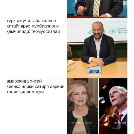
түрк язғучи таһа килинч
хитайпәрәс мухбирларни
қамчилиди: "номуссизлар"
америкида хитай
зиянкәшлики хатирә сарийи
тәсис қилинмақчи