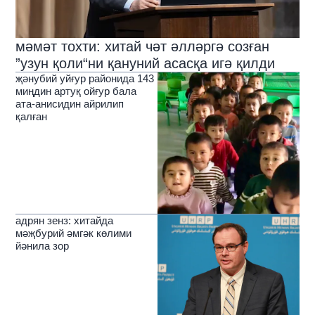
мәмәт тохти: хитай чәт әлләргә созған
”узун қоли“ни қануний асасқа игә қилди
җәнубий уйғур районида 143
миңдин артуқ ойғур бала
ата-анисидин айрилип
қалған
адрян зенз: хитайда
мәҗбурий әмгәк көлими
йәнила зор