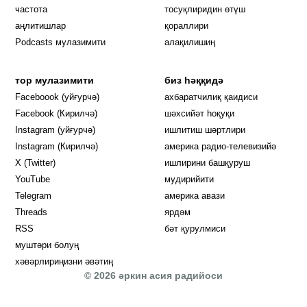
частота
тосуқлиридин өтүш
Opens in new window
аңлитишлар
қораллири
Podcasts мулазимити
алақилишиң
тор мулазимити
биз һәққидә
Opens in new window
Faceboook (уйғурчә)
ахбаратчилиқ қаидиси
Opens in new window
Facebook (Кирилчә)
шәхсийәт һоқуқи
Opens in new window
Instagram (уйғурчә)
ишлитиш шәртлири
Opens in new window
Instagram (Кирилчә)
америка радио-телевизийә
Opens in new window
X (Twitter)
ишлирини башқуруш
Opens in new window
Opens in new window
YouTube
мудирийити
Opens in new window
Opens in new windo
Telegram
америка авази
Opens in new window
Threads
ярдәм
RSS
бәт қурулмиси
муштәри болуң
хәвәрлириңизни әвәтиң
© 2026 әркин асия радийоси