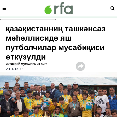
сәһипә
из
асаслиқ мәзмунға атлаң
қазақистанниң ташкәнсаз
мәһәллисидә яш
путболчилар мусабиқиси
өткүзүлди
ихтиярий мухбиримиз ойған
2016.05.09