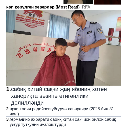
көп көрүлгән хәвәрләр (Most Read)
RFA
1
.
сабиқ хитай сақчи җаң ябониң хотән
ханериқта вәзипә өтигәнлики
дәлилләнди
2
.
әркин асия радийоси уйғурчә хәвәрлири (2026-йил 31-
июл)
3
.
германийә ахбарати сабиқ хитай сақчиси билән сабиқ
уйғур тутқунни йүзләштүрди