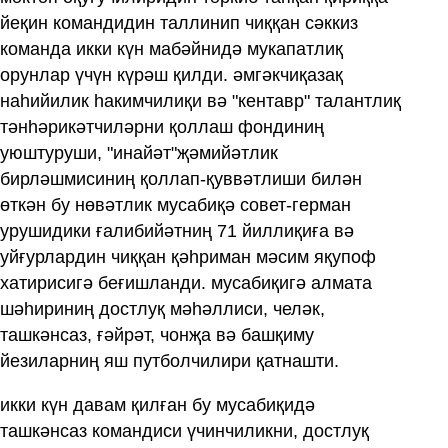
йеқин командидин таллинип чиққан сәккиз
команда икки күн мабәйнидә мукапатлиқ
орунлар үчүн күрәш қилди. әмгәкчиқазақ
наһийилик һакимчилиқи вә "кентавр" талантлиқ
тәнһәрикәтчиләрни қоллаш фондиниң
уюштуруши, "инайәт"җәмийәтлик
бирләшмисиниң қоллап-қуввәтлиши билән
өткән бу нөвәтлик мусабиқә совет-герман
урушидики ғалибийәтниң 71 йиллиқиға вә
уйғурлардин чиққан қәһриман мәсим яқупоф
хатирисигә беғишланди. мусабиқигә алмата
шәһириниң достлуқ мәһәллиси, челәк,
ташкәнсаз, ғәйрәт, чонҗа вә башқиму
йезиларниң яш путболчилири қатнашти.
икки күн давам қилған бу мусабиқидә
ташкәнсаз командиси үчинчиликни, достлуқ