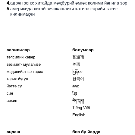
4
.
адрян зенз: хитайда мәҗбурий әмгәк көлими йәнила зор
5
.
америкида хитай зиянкәшлики хатирә сарийи тәсис
қилинмақчи
сәһипиләр
бөлүмләр
тәпсилий хәвәр
普通话
вәзийәт- мулаһизә
粤语
мәдәнийәт вә тарих
မြန်မာ
тарих-бүгүн
한국어
йәттә су
ລາວ
син
ខ្មែរ
архип
བོད་སྐད།
Tiếng Việt
English
аңлаш
биз бу йәрдә