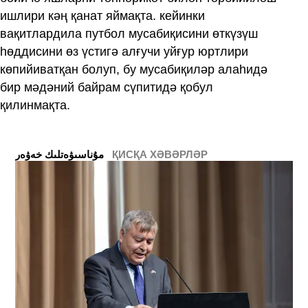
ишлири кәң қанат яймақта. кейинки
вақитлардила путбол мусабиқисини өткүзүш
һөддисини өз үстигә алғучи уйғур юртлири
көпийиватқан болуп, бу мусабиқиләр алаһидә
бир мәдәний байрам сүпитидә қобул
қилинмақта.
ҚИСҚА ХӘВӘРЛӘР
ﻣﯘﻧﺎﺳﯩﯟﻩﺗﻠﯩﻚ ﺧﻪﯞﻩﺭ