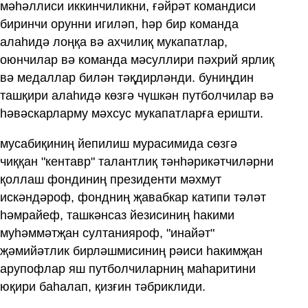
мәһәллиси иккинчиликни, ғәйрәт командиси
биринчи орунни игиләп, һәр бир команда
алаһидә лоңқа вә ахчилиқ мукапатлар,
оюнчилар вә команда мәсуллири пәхрий ярлиқ
вә медаллар билән тәқдирләнди. буниңдин
ташқири алаһидә көзгә чүшкән путболчилар вә
һәвәскарларму мәхсус мукапатларға еришти.
мусабиқиниң йепилиш мурасимида сөзгә
чиққан "кентавр" талантлиқ тәнһәрикәтчиләрни
қоллаш фондиниң президенти мәхмут
искәндәроф, фондниң җавабкар катипи тәләт
һәмрайеф, ташкәнсаз йезисиниң һакими
муһәммәтҗан султанияроф, "инайәт"
җәмийәтлик бирләшмисиниң рәиси һакимҗан
арупофлар яш путболчиларниң маһаритини
юқири баһалап, қизғин тәбриклиди.