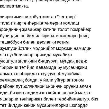
келиватмақта.
зияритимизни қобул қилған "кентавр"
талантлиқ тәнһәрикәтчиләрни қоллаш
фондиниң җавабкар катипи тәләт һәмрайеф
буниңдин он йил илгири м. искәндәрофниң
тәшәббуси билән дәсләпки қетим
җумһурийәтлик мәдәнийәт мәркизи намидин
яш путболчилар арисида мусабиқә
уюштулғанлиқини билдүрүп, мундақ деди:
"биринчи төт йил давамида бу мусабиқини
алмата шәһиридә өткүздуқ. 4-мусабиқә
хәлқаралиқ болди. у йили уйғур аптоном
райони путболчилири биринчи орунни алған
иди. бизниң алдимизға қойған асасий мәқсәт
яшларни тәнһәрикәт билән тәрбийиләштур. биз
төт йилдин кейин мусабиқиләрни шәһәрдә