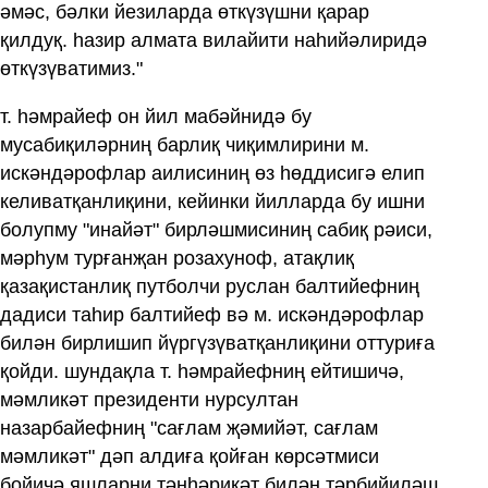
әмәс, бәлки йезиларда өткүзүшни қарар
қилдуқ. һазир алмата вилайити наһийәлиридә
өткүзүватимиз."
т. һәмрайеф он йил мабәйнидә бу
мусабиқиләрниң барлиқ чиқимлирини м.
искәндәрофлар аилисиниң өз һөддисигә елип
келиватқанлиқини, кейинки йилларда бу ишни
болупму "инайәт" бирләшмисиниң сабиқ рәиси,
мәрһум турғанҗан розахуноф, атақлиқ
қазақистанлиқ путболчи руслан балтийефниң
дадиси таһир балтийеф вә м. искәндәрофлар
билән бирлишип йүргүзүватқанлиқини оттуриға
қойди. шундақла т. һәмрайефниң ейтишичә,
мәмликәт президенти нурсултан
назарбайефниң "сағлам җәмийәт, сағлам
мәмликәт" дәп алдиға қойған көрсәтмиси
бойичә яшларни тәнһәрикәт билән тәрбийиләш