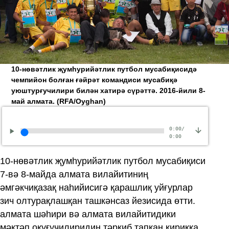
10-нөвәтлик җумһурийәтлик путбол мусабиқисидә
чемпийон болған ғәйрәт командиси мусабиқә
уюштурғучилири билән хатирә сүрәттә. 2016-йили 8-
май алмата.
(RFA/Oyghan)
0:00
/
0:00
10-нөвәтлик җумһурийәтлик путбол мусабиқиси
7-вә 8-майда алмата вилайитиниң
әмгәкчиқазақ наһийисигә қарашлиқ уйғурлар
зич олтурақлашқан ташкәнсаз йезисида өтти.
алмата шәһири вә алмата вилайитидики
мәктәп оқуғучилиридин тәркиб тапқан қириққа