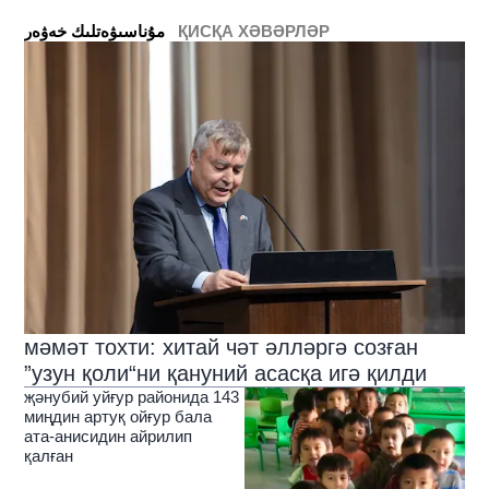
ҚИСҚА ХӘВӘРЛӘР
ﻣﯘﻧﺎﺳﯩﯟﻩﺗﻠﯩﻚ ﺧﻪﯞﻩﺭ
мәмәт тохти: хитай чәт әлләргә созған
”узун қоли“ни қануний асасқа игә қилди
җәнубий уйғур районида 143
миңдин артуқ ойғур бала
ата-анисидин айрилип
қалған