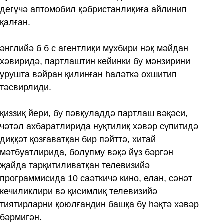
дегүчә аптомобил қәбристанлиқиға айлинип
қалған.
әнглийә б б с агентлиқи мухбири нәқ мәйдан
хәвиридә, партлаштин кейинки бу мәнзирини
урушта вәйран қилинған һаләткә охшитип
тәсвирлиди.
қиззиқ йери, бу пәвқуладдә партлаш вәқәси,
чәтәл ахбаратлирида нуқтилиқ хәвәр сүпитидә
диққәт қозғаватқан бир пәйттә, хитай
мәтбуатлирида, болупму вәқә йүз бәргән
җайда тарқитиливатқан телевизийә
программисида 10 саәткичә кино, елан, сәнәт
кечиликлири вә қисимлиқ телевизийә
тиятирларни қоюлғандин башқа бу һәқтә хәвәр
бәрмигән.