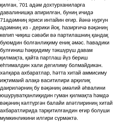
қилған, 701 адәм дохтурханиларға
давалинишқа апирилған, буниң ичидә
71адәмниң яриси интайин еғир. йәнә нурғун
адәмниң из - дерики йоқ. һазирғичә вәқәниң
келип чиқиш сәвәби вә партилашниң қандақ
буюмдин болғанлиқиму ениқ әмәс. һавадики
булғиниш һәққидиму тәкшүрүш давам
қилмақта, қайта партлаш йүз бериш
еһтималдин хали дегилиму болмайдикән.
хәлқара ахбаратлар, һәтта хитай аммисиму
иҗтимаий алақә васитилири арқилиқ
даириләрниң бу вәқәниң әмәлий әһвалини
юшуруватқанлиқидин гуман қилмақта һәмдә
вәқәниң кәлтүргән балайи апәтлириниң хитай
ахбаратлирида тарқитилғандин еғир болуши
мумкинликини илгири сүрмәктә.