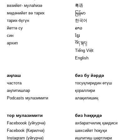
вәзийәт- мулаһизә
粤语
мәдәнийәт вә тарих
မြန်မာ
тарих-бүгүн
한국어
йәттә су
ລາວ
син
ខ្មែរ
архип
བོད་སྐད།
Tiếng Việt
English
аңлаш
биз бу йәрдә
частота
тосуқлиридин өтүш
Opens in new window
аңлитишлар
қораллири
Podcasts мулазимити
алақилишиң
тор мулазимити
биз һәққидә
Opens in new window
Faceboook (уйғурчә)
ахбаратчилиқ қаидиси
Opens in new window
Facebook (Кирилчә)
шәхсийәт һоқуқи
Opens in new window
Instagram (уйғурчә)
ишлитиш шәртлири