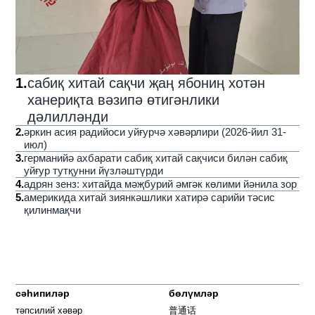
1
.
сабиқ хитай сақчи җаң ябониң хотән
ханериқта вәзипә өтигәнлики
дәлилләнди
2
.
әркин асия радийоси уйғурчә хәвәрлири (2026-йил 31-
июл)
3
.
германийә ахбарати сабиқ хитай сақчиси билән сабиқ
уйғур тутқунни йүзләштүрди
4
.
адрян зенз: хитайда мәҗбурий әмгәк көлими йәнила зор
5
.
америкида хитай зиянкәшлики хатирә сарийи тәсис
қилинмақчи
сәһипиләр
бөлүмләр
тәпсилий хәвәр
普通话