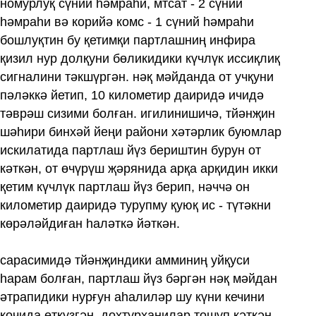
номурлуқ сүний һәмраһи, мтсат - 2 сүний
һәмраһи вә корийә комс - 1 сүний һәмраһи
бошлуқтин бу қетимқи партлашниң инфира
қизил нур долқуни бөликидики күчлүк иссиқлиқ
сигналини тәкшүргән. нәқ мәйданда от учқуни
пәләккә йетип, 10 километир даиридә ичидә
тәврәш сизими болған. игилинишичә, тйәнҗин
шәһири бинхәй йеңи райони хәтәрлик буюмлар
искилатида партлаш йүз бериштин бурун от
кәткән, от өчүрүш җәрянида арқа арқидин икки
қетим күчлүк партлаш йүз берип, нәччә он
километир даиридә турупму қуюқ ис - түтәкни
көрәләйдиған һаләткә йәткән.
сарасимидә тйәнҗиндики амминиң уйқуси
һарам болған, партлаш йүз бәргән нәқ мәйдан
әтрапидики нурғун аһалиләр шу күни кечини
кочида өткүзгән. дохтурханилар тошуп кәткән.