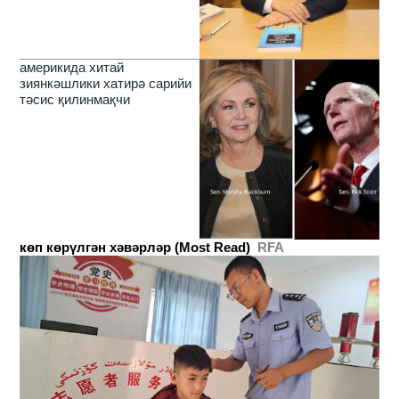
америкида хитай
зиянкәшлики хатирә сарийи
тәсис қилинмақчи
көп көрүлгән хәвәрләр (Most Read)
RFA