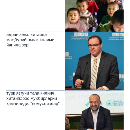
адрян зенз: хитайда
мәҗбурий әмгәк көлими
йәнила зор
түрк язғучи таһа килинч
хитайпәрәс мухбирларни
қамчилиди: "номуссизлар"