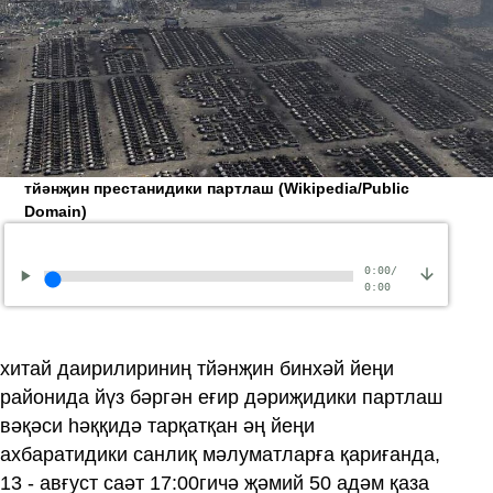
тйәнҗин престанидики партлаш
(Wikipedia/Public
Domain)
0:00
/
0:00
хитай даирилириниң тйәнҗин бинхәй йеңи
районида йүз бәргән еғир дәриҗидики партлаш
вәқәси һәққидә тарқатқан әң йеңи
ахбаратидики санлиқ мәлуматларға қариғанда,
13 - авғуст саәт 17:00гичә җәмий 50 адәм қаза