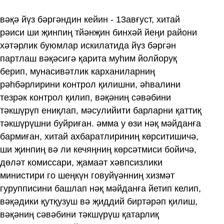
вәқә йүз бәргәндин кейин - 13авғуст, хитай
рәиси ши җинпиң тйәнҗин бинхәй йеңи райони
хәтәрлик буюмлар искилатида йүз бәргән
партлаш вәқәсигә қарита муһим йолйоруқ
берип, мунасивәтлик карханиларниң
рәһбәрлирини контрол қилишни, әһвалини
тезрәк контрол қилип, вәқәниң сәвәбини
тәкшүрүп ениқлап, мәсулийити барларни қаттиқ
тәкшүрүшни буйриған. әмма у өзи нәқ мәйданға
бармиған, хитай ахбаратлириниң көрситишичә,
ши җинпиң вә ли кечяңниң көрсәтмиси бойичә,
дөләт комиссари, җамаәт хәвпсизлики
министири го шеңкүн говуйүәнниң хизмәт
гурупписини башлап нәқ мәйданға йетип келип,
вәқәдики қутқузуш вә җиддий биртәрәп қилиш,
вәқәниң сәвәбини тәкшүрүш қатарлиқ