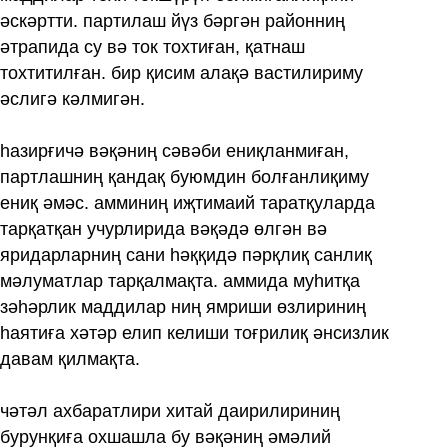
әскәртти. партилаш йүз бәргән районниң
әтрапида су вә ток тохтиған, қатнаш
тохтитилған. бир қисим алақә вастилириму
әслигә кәлмигән.
һазирғичә вәқәниң сәвәби ениқланмиған,
партлашниң қандақ буюмдин болғанлиқиму
ениқ әмәс. амминиң иҗтимаий таратқуларда
тарқатқан учурлирида вәқәдә өлгән вә
яридарларниң сани һәққидә пәрқлиқ санлиқ
мәлуматлар тарқалмақта. аммида муһитқа
зәһәрлик маддилар ниң ямриши өзлириниң
һаятиға хәтәр елип келиши тоғрилиқ әнсизлик
давам қилмақта.
чәтәл ахбаратлири хитай даирилириниң
бурунқиға охшашла бу вәқәниң әмәлий