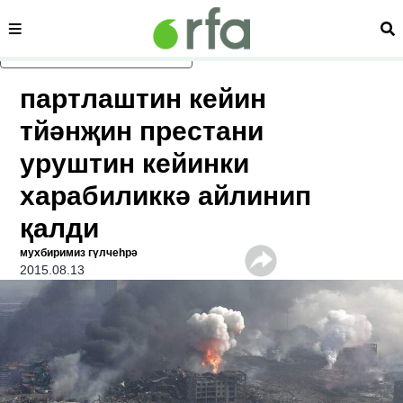
сәһипә
из
асаслиқ мәзмунға атлаң
партлаштин кейин
тйәнҗин престани
уруштин кейинки
харабиликкә айлинип
қалди
мухбиримиз гүлчеһрә
2015.08.13