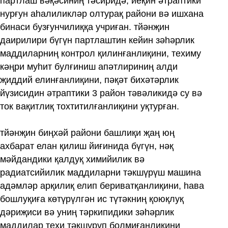
партлаш вәқәсиниң тәсиридә, йеқин әтраптики
нурғун аһалиликләр олтурақ райони вә ишхана
бинаси бузғунчилиққа учриған. тйәнҗин
даирилири бүгүн партлаштин кейин зәһәрлик
маддиларниң контрол қилинғанлиқини, техиму
кәңри муһит булғиниш апәтлириниң алди
җиддий елинғанлиқини, пәқәт бихәтәрлик
йүзисидин әтраптики 3 район тәвәликидә су вә
ток вақитлиқ тохтитилғанлиқини уқтурған.
тйәнҗин биңхәй райони башлиқи җаң юң
ахбарат елан қилиш йиғинида бүгүн, нәқ
мәйдандики қалдуқ химийилик вә
радиатсийилик маддиларни тәкшүрүш машина
адәмләр арқилиқ елип бериватқанлиқини, һава
бошлуқиға көтүрүлгән ис түтәкниң қоюқлуқ
дәриҗиси вә униң тәркипидики зәһәрлик
маддилар техи тәкшүрүп болмиғанлиқини