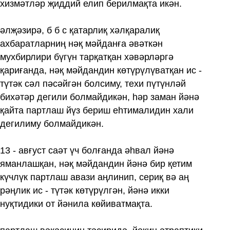
хизмәтләр җиддий елип берилмақта икән.
әлҗәзирә, б б с қатарлиқ хәлқаралиқ
ахбаратларниң нәқ мәйданға әвәткән
мухбирлири бүгүн тарқатқан хәвәрләргә
қариғанда, нәқ мәйдандин көтүрүлүватқан ис -
түтәк сәл пәсәйгән болсиму, техи пүтүнләй
бихәтәр дегили болмайдикән, һәр заман йәнә
қайта партлаш йүз бериш еһтималидин хали
дегилиму болмайдикән.
13 - авғуст саәт үч болғанда әһвал йәнә
яманлашқан, нәқ мәйдандин йәнә бир қетим
күчлүк партлаш авази аңлинип, сериқ вә аң
рәңлик ис - түтәк көтүрүлгән, йәнә икки
нуқтидики от йәнила көйиватмақта.