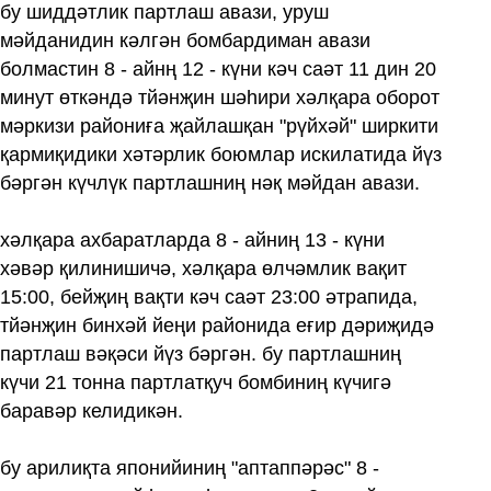
бу шиддәтлик партлаш авази, уруш
мәйданидин кәлгән бомбардиман авази
болмастин 8 - айнң 12 - күни кәч саәт 11 дин 20
минут өткәндә тйәнҗин шәһири хәлқара оборот
мәркизи райониға җайлашқан "рүйхәй" ширкити
қармиқидики хәтәрлик боюмлар искилатида йүз
бәргән күчлүк партлашниң нәқ мәйдан авази.
хәлқара ахбаратларда 8 - айниң 13 - күни
хәвәр қилинишичә, хәлқара өлчәмлик вақит
15:00, бейҗиң вақти кәч саәт 23:00 әтрапида,
тйәнҗин бинхәй йеңи районида еғир дәриҗидә
партлаш вәқәси йүз бәргән. бу партлашниң
күчи 21 тонна партлатқуч бомбиниң күчигә
баравәр келидикән.
бу арилиқта японийиниң "аптаппәрәс" 8 -