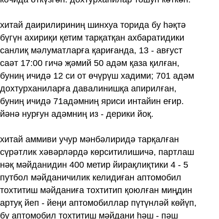
хитай даирилириниң шинхуа торида бу һәқтә
бүгүн ахириқи қетим тарқатқан ахбаратидики
санлиқ мәлуматларға қариғанда, 13 - авғуст
саәт 17:00 гичә җәмий 50 адәм қаза қилған,
буниң ичидә 12 си от өчүрүш хадими; 701 адәм
дохтурханиларға давалинишқа апирилған,
буниң ичидә 71адәмниң яриси интайин еғир.
йәнә нурғун адәмниң из - дерики йоқ.
хитай аммиви учур мәнбәлиридә тарқалған
сүрәтлик хәвәрләрдә көрситилишичә, партлаш
нәқ мәйданидин 400 метир йирақлиқтики 4 - 5
путбол мәйданичилик келидиған аптомобил
тохтитиш мәйданиға тохтитип қоюлған миңдин
артуқ йеп - йеңи аптомобиллар пүтүнләй көйүп,
бу аптомобил тохтитиш мәйдани һәш - пәш