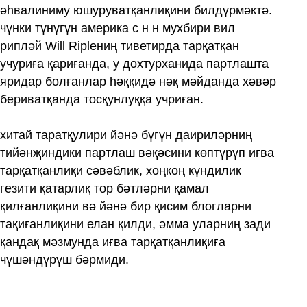
әһвалиниму юшуруватқанлиқини билдүрмәктә.
чүнки түнүгүн америка с н н мухбири вил
рипләй Will Ripleниң тиветирда тарқатқан
учуриға қариғанда, у дохтурханида партлашта
яридар болғанлар һәққидә нәқ мәйданда хәвәр
бериватқанда тосқунлуққа учриған.
хитай таратқулири йәнә бүгүн даириләрниң
тийәнҗиндики партлаш вәқәсини көптүрүп иғва
тарқатқанлиқи сәвәблик, хоңкоң күндилик
гезити қатарлиқ тор бәтләрни қамал
қилғанлиқини вә йәнә бир қисим блогларни
тақиғанлиқини елан қилди, әмма уларниң зади
қандақ мәзмунда иғва тарқатқанлиқиға
чүшәндүрүш бәрмиди.