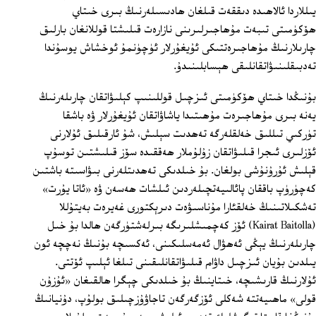
يىللاردا ئالاھىدە دىققەت قىلغان ھادىسىلەرنىڭ بىرى خىتاي
ھۆكۈمىتى تىبەت مۇھاجىرلىرىنى نازارەت قىلىشتا قوللانغان بارلىق
چارىلارنىڭ مۇھاجىرەتتىكى ئۇيغۇرلار ئۈچۈنمۇ ئوخشاش يوسۇندا
تەدبىقلىنىۋاتقانلىقى ھېسابلىنىدۇ.
بۇنىڭدا خىتاي ھۆكۈمىتى ئىزچىل قوللىنىپ كېلىۋاتقان چارىلەرنىڭ
يەنە بىرى مۇھاجىرەت مۇھىتىدا ياشاۋاتقان ئۇيغۇرلار ۋە باشقا
تۈركىي تىللىق خەلقلەرگە تەھدىت سېلىش، شۇ ئارقىلىق ئۇلارنى
ئۆزلىرى ئىجرا قىلىۋاتقان زۇلۇملار ھەققىدە سۆز قىلىشتىن توسۇپ
قېلىش ئۇرۇنۇشى بولغان. بۇ خىلدىكى تەھدىتلەرنى بىۋاسىتە باشتىن
كەچۈرۈپ باققان پائالىيەتچىلەردىن ئىلشات ھەسەن ۋە «ئاتا يۇرت»
تەشكىلاتىنىڭ خەلقئارا مۇناسىۋەت دىرېكتورى غەيرەت بەيتۇللا
(Kairat Baitolla) ئۆز كەچمىشلىرىگە بىرلەشتۈرگەن ھالدا بۇ خىل
چارىلەرنىڭ يېڭى ئەھۋال ئەمەسلىكىنى، ئەكسىچە بۇنىڭ نەچچە ئون
يىلدىن بۇيان ئىزچىل داۋام قىلىۋاتقانلىقىنى تىلغا ئېلىپ ئۆتتى.
ئۇلارنىڭ قارىشىچە، خىتاينىڭ بۇ خىلدىكى چېگرا ھالقىغان «ئۇزۇن
قولى» ماھىيەتتە شەكلى ئۆزگەرگەن تاجاۋۇزچىلىق بولۇپ، دۇنيانىڭ