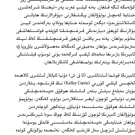
كۆلەمگە ئىگە قىلغان. يەنە كېلىپ غەرب پەن-تېخنىكا شىركەتلىرى
خىتايدا كەمچىل بولۇۋاتقان يېڭىلىقلارنى «پۇقرالارنىڭ ھاياتىنى
ئاسانلاشتۇرىدۇ» دېگەن ئۈمىدتە خىتايغا يوللاپ بەرگەندىن كېيىن
بۇلارنىڭ ئۇيغۇر دىيارىدىكى قىرغىنچىلىقتا كۆپلەپ قوللىنىلغانلىقى
مەلۇم بولغان. يەنە بىر ياقتىن ئۇيغۇر قىرغىنچىلىقىنىڭ ئەڭ تىپىك
مەزمۇنلىرىدىن بولغان مەجبۇرىي ئەمگەك مەھسۇلاتلىرى ياۋروپا ۋە
ئامېرىكا بازىرىغا سەلدەك ئېقىپ كىرگەندە بۇنى توسۇپ قېلىشتىكى
تەدبىرلەرنىڭ يېتەرلىك بولمىغانلىقى ئاشكارىلانغان.
ئامېرىكا قوشما ئىشتاتلىرى (ئا ق ش) دۇنيا ئاياللار ئىشلىرى ئالاھىدە
ئەلچىسى كېللىي كۇررىي (Kelley Currie) نىڭ قارىشىچە، يىللاردىن
بۇيان مەبلەغ سېلىش بىلەن كىشىلىك ھوقۇق دەپسەندىچىلىكى
غەرب دۇنياسى ئۈچۈن ئېغىر سىناقلاردىن بولۇپ كەلگەن. بولۇپمۇ
كىشىلىك ھوقۇق مەسىلىسىدە دۇنياۋى يېتەكچى كۈچلەردىن
بولۇۋاتقان ئامېرىكا ئۈچۈن ئۆزىنىڭ ئەڭ چوڭ سودا شېرىكلىرىدىن
بولغان خىتايدىكى دەپسەندىچىلىك مەسىلىسىنى قانداق يوسۇندا
سۆزلىشىش ئىزچىل سەل قارىلىپ كەلگەن. نەتىجىدە بۈگۈنكى كۈندە