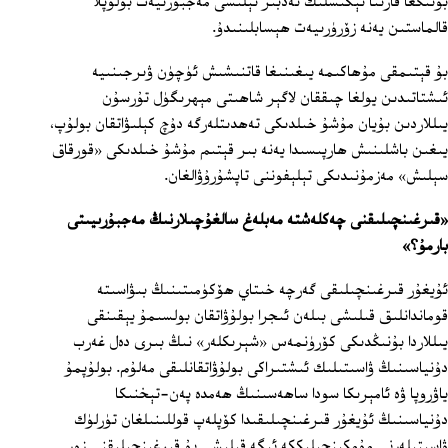
بۇنىڭغا قارىتا تېگىشلىك تەدبىر ئېلىشى مەجبۇرىيەت بولۇپلا
قالماستىن يەنە زۆرۈرىيەت ھېسابلىنىدۇ.
بۇ قېتىمقى مۇھاكىمە يىغىنىغا قاتنىشىش ئۈچۈن ۋىرجىنىيە
ئىشتاتىدىن يولغا چىققان لاگېر شاھىتى مېھرىگۈل تۇرسۇن
يىللاردىن بۇيان مۇشۇ خىلدىكى تەھدىتلەرگە دۇچ كېلىۋاتقان بولۇپ،
يىغىن باشلىنىش ھارپىسىدا يەنە بىر قېتىم مۇشۇ خىلدىكى «قورقاق
سېلىش» مەزمۇنىدىكى تېلېفوننى تاپشۇرۇۋالغان.
«قىرغىنچىلىقنى چەكلەشتە مەبلەغ سالغۇچىلارنىڭ مەجبۇرىيىتى
بارمۇ؟»
ئۇيغۇر قىرغىنچىلىقى گەرچە خىتاي ھۆكۈمىتىنىڭ بىۋاسىتە
قوماندانلىق قىلىشى بىلەن ئىجرا بولۇۋاتقان بولسىمۇ يېقىنقى
يىللاردا بۇنىڭدىكى كۆرۈنمەس «شېرىكلەر» نىڭ بىرى دەل غەرب
دۇنياسىنىڭ ۋاسىتىلىك ئىشتىراكى بولۇۋاتقانلىقى مەلۇم. بولۇپمۇ
ياۋروپا ۋە ئامېرىكا سودا ساھەسىنىڭ ھەمدە پەن-تېخنىكا
دۇنياسىنىڭ ئۇيغۇر قىرغىنچىلىقىدا كۆپلەپ قوللىنىلغان تۈرلۈك
ۋاسىتىلەرنى مۇمكىنچىلىككە ئىگە قىلىشى بۇ قىرغىنچىلىقنى زور