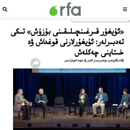
سەھىپە
ئىزد
ئاساسلىق مەزمۇنغا ئاتلاڭ
«‪ئۇيغۇر قىرغىنچىلىقىنى بۇزۇش» تىكى
تەدبىرلەر: ئۇيغۇرلارنى قوغداش ۋە
خىتاينى چەكلەش
ۋاشىنگتوندىن مۇخبىرىمىز ئەزىز ۋە جۈمە تەييارلىدى