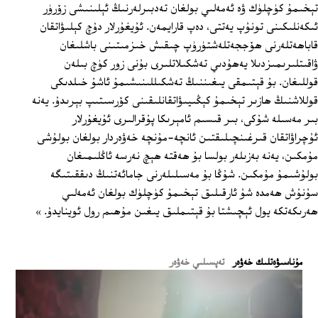
تېخىمۇ كۈچلۈك ۋە ئەمەلىي بولغان تەدبىرلەرنىڭ ئېلىنىشى زۆرۈر
ئىكەنلىكىنى تونۇپ يەتتى، دەپ قارايمەن. ئۇيغۇرلار دۇچ كېلىۋاتقان
قاباھەتلەرنى ھۆججەتلەشتۈرۈپ چىقىش خىزمىتىنى باشلىغان
ۋاقىتلىرىمىزدىلا يەھۇدىي تەشكىلاتلىرى بۇنى زور كۈچ بىلەن
قوللىغان. بۇ قېتىمقى يىغىننىڭ تەشكىللىنىشىمۇ ئاشۇ خىلدىكى
قوللاشنىڭ ھازىر تېخىمۇ كېڭىيىۋاتقانلىقىنى كۆرسىتىپ بېرىدۇ. يەنە
بىر مەسىلە شۇكى، بىر قىسىم ئامېرىكا پۇقرالىرى ئۇيغۇرلار
ئۇچراۋاتقان قىرغىنچىلىقتىن ئانچە-مۇنچە خەۋەردار بولغان بولۇشى
مۇمكىن، يەنە بەزىلەر بولسا بۇ ھەقتە ھېچ نەرسە ئاڭلىمىغان
بولۇشىمۇ مۇمكىن. شۇڭا بۇ مەسىلىلەرنى جامائەتنىڭ دىققىتىگە
سۇنۇش ھەمدە شۇ ئارقىلىق تېخىمۇ كۈچلۈك بولغان ئەمەلىي
ھەرىكەتكە يول ئېچىشتا بۇ قېتىملىق يىغىن مۇھىم رول ئوينايدۇ. »
ﻣﯘﻧﺎﺳﯩﯟﻩﺗﻠﯩﻚ ﺧﻪﯞﻩﺭ
تەپسىلىي خەۋەر