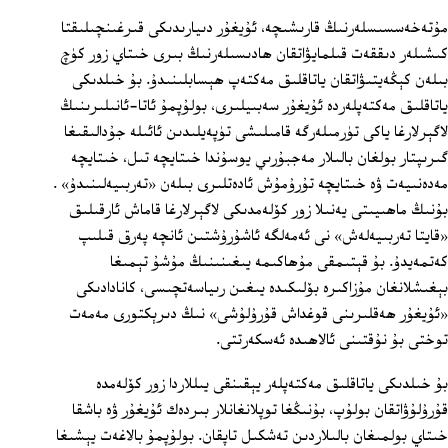
مۇتەخەسسىسلەرنىڭ قارىشىچە، ئۇيغۇر دىيارىدىكى قىرغىنچىلىقتا
كىشىلەر دىققەت قىلمايۋاتقان ھادىسىلەرنىڭ بىرى خىتاي زور كۈچ
بىلەن كېڭەيتىۋاتقان ياتاقلىق مەكتەپ ھېسابلىنىدۇ. بۇ خىلدىكى
ياتاقلىق مەكتەپلەردە ئۇيغۇر سەبىيلىرى، بولۇپمۇ ئاتا-ئانىلىرىنىڭ
لاگېرلارغا ياكى تۈرمىلەرگە قامىلىشى تۈپەيلىدىن ئائىلە جۇدالىقىغا
گىرىپتار بولغان بالىلار مەجبۇرىي يوسۇندا خىتايچە تىل، خىتايچە
مەدەنىيەت ۋە خىتايچە تۇرۇمۇش ئادەتلىرى بىلەن «تەربىيەلىنىدۇ» .
بۇنىڭ ماھىيىتى يەنىلا زور كۆلەمدىكى لاگېرلارغا قاماش ئارقىلىق
«قايتا تەربىيەلەش» نى ئەمەلگە ئاشۇرۇشتىن ئانچە پەرق قىلىپ
كەتمەيدۇ. بۇ قېتىمقى مۇھاكىمە يىغىنىنىڭ مۇشۇ تېمىغا
بېغىشلانغان مۇزاكىرە بۆلىكىدە يىغىن رىياسەتچىسى، كانادادىكى
«ئۇيغۇر ھەقلىرىنى قوغداش قۇرۇلۇشى» نىڭ دىرېكتورى مەمەت
توختى بۇ نۇقتىنى ئالاھىدە ئەسكەرتتى.
بۇ خىلدىكى ياتاقلىق مەكتەپلەر يېقىنقى يىللاردا زور كۆلەمدە
قۇرۇلۇۋاتقان بولۇپ، بۇنىڭغا توپلانغانلار بىردەك ئۇيغۇر ۋە باشقا
خىتاي بولمىغان بالىلاردىن تەشكىل تاپقان. بولۇپمۇ بالاغەت يېشىغا