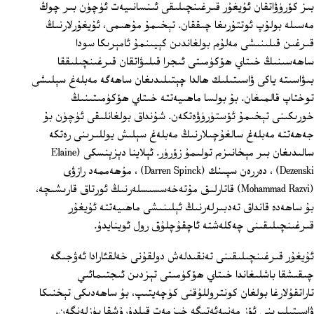
بىز كۆرۈۋاتقان ئۇيغۇر قىرغىنچىلىقى ئىنسانىيەت ئۈچۈن بىر چوڭ
مەسىلە بولۇپ ئوتتۇرىغا چىققان. تېخىمۇ مۇھىمى، ئۇيغۇرلارنىڭ
قىرغىن قىلىنىشى مەلۇم بولغاندىن كېيىنمۇ ئامېرىكا سودا
ساھەسىنىڭ خىتاي ھۆكۈمىتى ئىجرا قىلىۋاتقان قىرغىنچىلىققا
بىۋاسىتە ياكى ۋاسىتىلىك ھالدا چېتىلىدىغان ساھەگە مەبلەغ سېلىشى
توختاپ قالمىغان. بۇ بولسا ماھىيەتتە خىتاي ھۆكۈمىتىنىڭ
خورىكىنى تېخىمۇ ئۆستۈرۈۋەتكەن. شۇنداق بولغانلىقى ئۈچۈن بۇ
جەھەتتە مەبلەغ سالغۇچىلارنىڭ مەبلەغ سېلىش يوللىرىنى رەتكە
سالىدىغان بىر مېخانىزم تولىمۇ زۆرۈر. ئېلاينا دېزېنسكى (Elaine
Dezenski) ، دەررەن سپىنك (Darren Spinck) ، مۇھەممەد رازۋى
(Mohammad Razvi) قاتارلىق مۇتەخەسسىسلەرنىڭ ئورتاق قارىشىچە،
بۇ ساھەدە قانداق تەدبىرلەرنىڭ ئېلىنىشى ماھىيەتتە ئۇيغۇر
قىرغىنچىلىقىنى چەكلەشتە ئاچقۇچلۇق رول ئوينايدۇ.
ئۇيغۇر قىرغىنچىلىقىنى تەنقىدلەش دولقۇنى خەلقئارادا ئەۋجىگە
چىقىشقا باشلىغاندا خىتاي ھۆكۈمىتى تېزدىن ئىجتىمائىي
تاراتقۇلارغا بولغان كونتروللۇقنى كۈچەيتىپ، بۇ ساھەدىكى تېخنىكا
ۋاسىتىلىرىنى ئۆز مەنپەئەتىگە خىزمەت قىلدۇرۇشقا يۈزلەنگەن.