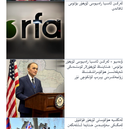
ئەركىن ئاسىيا رادىيوسى ئۇيغۇر بۆلۈمى
تاقالدى
ۋىدىيو – ئەركىن ئاسىيا رادىيوسى ئۇيغۇر
بۆلۈمى: خىتاينىڭ ئۇيغۇرلار ئۈستىدىكى
شەپقەتسىز ھۆكۈمرانلىقىنىڭ
زۇلمەتلىرىنى يېرىپ ئۆتكۈچى نۇر
ئەنگلىيە ھۆكۈمىتى ئۇيغۇر قۇللۇق
ئەمگىكى سەۋەبىدىن خىتايدا ئىشلەنگەن