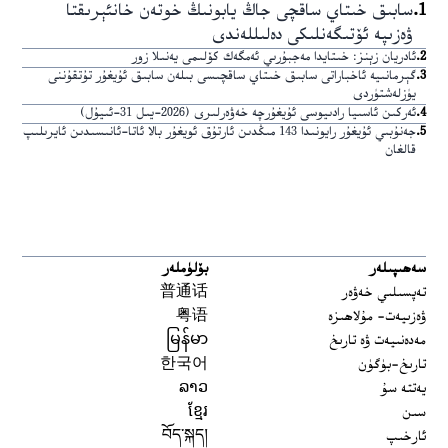
1
.
سابىق خىتاي ساقچى جاڭ يابونىڭ خوتەن خانئېرىقتا
ۋەزىپە ئۆتىگەنلىكى دەلىللەندى
2
.
ئادريان زېنز: خىتايدا مەجبۇرىي ئەمگەك كۆلىمى يەنىلا زور
3
.
گېرمانىيە ئاخباراتى سابىق خىتاي ساقچىسى بىلەن سابىق ئۇيغۇر تۇتقۇننى
يۈزلەشتۈردى
4
.
ئەركىن ئاسىيا رادىيوسى ئۇيغۇرچە خەۋەرلىرى (2026-يىل 31-ئىيۇل)
5
.
جەنۇبىي ئۇيغۇر رايونىدا 143 مىڭدىن ئارتۇق ئويغۇر بالا ئاتا-ئانىسىدىن ئايرىلىپ
قالغان
سەھىپىلەر
بۆلۈملەر
تەپسىلىي خەۋەر
普通话
ۋەزىيەت- مۇلاھىزە
粤语
مەدەنىيەت ۋە تارىخ
မြန်မာ
تارىخ-بۈگۈن
한국어
يەتتە سۇ
ລາວ
سىن
ខ្មែរ
ئارخىپ
བོད་སྐད།