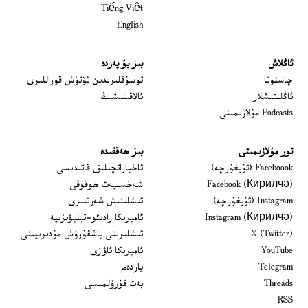
Tiếng Việt
English
ئاڭلاش
بىز بۇ يەردە
 window
چاستوتا
توسۇقلىرىدىن ئۆتۈش قوراللىرى
ئاڭلىتىشلار
ئالاقىلىشىڭ
Podcasts مۇلازىمىتى
تور مۇلازىمىتى
بىز ھەققىدە
Opens in new window
Faceboook (ئۇيغۇرچە)
ئاخباراتچىلىق قائىدىسى
Opens in new window
Facebook (Кирилчә)
شەخسىيەت ھوقۇقى
Opens in new window
Instagram (ئۇيغۇرچە)
ئىشلىتىش شەرتلىرى
Opens in new window
Instagram (Кирилчә)
ئامېرىكا رادىئو-تېلېۋىزىيە
window
Opens in new window
X (Twitter)
ئىشلىرىنى باشقۇرۇش مۇدىرىيىتى
Opens in new window
Opens in new window
YouTube
ئامېرىكا ئاۋازى
Opens in new window
Telegram
ياردەم
Opens in new window
Threads
بەت قۇرۇلمىسى
RSS