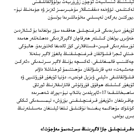
ئېلىشنىڭ ئىنسانىيەت ئۈچۈن زۆرۈرىيەت بولۇۋاتقانلىقىنى
تەكىتلىدى. تۆۋەندە دىققىتىڭلار مۇخبىرىمىز ئەزىز ۋە جۈمەنىڭ نيۇ-
يوركتىن بەرگەن تەپسىلىي مەلۇماتلىرىدا بولسۇن.
ئۇيغۇر دىيارىدىكى قىرغىنچىلىق ھەققىدە سۆز بولغاندا بۇ ئىشلاردىن
خەۋىرى بولغان كىشىلەر ھەرقاچان لاگېرلاردىكى دەھشەتلەر ھەمدە
تۈرمىلەردىكى قىيىن-قىستاقلارنى كۆز ئالدىغا كەلتۈرىدۇ. ھالبۇكى
خىتاي ئىجرا قىلىۋاتقان قىرغىنچىلىقنىڭ يالغۇز لاگېر بىلەنلا
چەكلىنىپ قالمىغانلىقى، ئەكسىچە بۇنىڭ لاگېر سىرتىدىكى «ئەركىن
جەمئىيەت» دەپ قارىلىۋاتقان مۇھىتتىمۇ ئوخشاشلا داۋام
قىلىۋاتقانلىقى «ئېلىي ۋىزېل فوندى»، دۇنيا ئۇيغۇر قۇرۇلتىيى ۋە
ئۇيغۇر كىشىلىك ھوقۇق قۇرۇلۇشى قاتارلىقلارنىڭ ئورتاق
ساھىبخانلىقىدا 17-ئاپرېلدىن باشلاپ نيۇ-يورك شەھىرىدە
چاقىرىلغان «ئۇيغۇر قىرغىنچىلىقىنى بۇزۇش» تېمىسىدىكى ئىككى
كۈنلۈك مۇھاكىمە يىغىنىدا نۇقتىلىق تىلغا ئېلىنغان مەسىلىلەرنىڭ
بىرى بولدى.
«قىرغىنچىلىق جازا لاگېرىنىڭ سىرتىدىمۇ مەۋجۇت!»