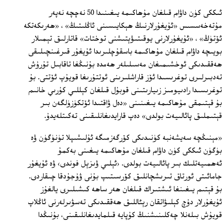
ئىككى كۈن داۋام قىلغان مۇھاكىمە يىغىنىدا 50 نەچچە نەپەر
مۇتەخەسسىس «ئۇيغۇرلارنىڭ ھېكايىسىنى ئاڭلىتىڭ» ، «ھەرىكەتكە
ئۆتۈڭ» ، «ئۇيغۇرلارنى يوقىتىۋېتىشنى توختات» قاتارلىق تېمىلار
بويىچە داۋام قىلغان مۇھاكىمە باسقۇچلىرىدا ئۇيغۇر قىرغىنچىلىقى
ھەققىدىكى ئوخشىمىغان مەسىلىلەر ھەمدە بۇنىڭغا تاقابىل تۇرۇش
تەدبىرلىرى توغرىسىدا ئۆز قاراشلىرىنى ئوتتۇرىغا قويۇپ ئۆتتى. بۇ
توغرىسىدا رادىيومىز زىيارىتىنى قوبۇل قىلغان كېللىي كۇرىي خانىم
بۇ قېتىمقى مۇھاكىمە يىغىنىنى «دەل ۋاقتىدا ئۆتكۈزۈلگەن بىر
قېتىملىق پائالىيەت بولدى» دەپ قارايدىغانلىقىنى تەكىتلەيدۇ.
«مېنىڭچە سەيشەنبە كۈنىدىكى كۆرگەزمىگە ئۇلىشىپلا تۈنۈگۈن ۋە
بۈگۈن ئىككى كۈن داۋام قىلغان مۇھاكىمە يىغىنى بەكمۇ
ئەھمىيەتلىك بىر پائالىيەت بولدى. ‹ئېلىي ۋىزېل فوندى› ۋە ئۇيغۇر
جامائىتى ئورتاق تىرىشچانلىق كۆرسىتىپ بۇنى ۋۇجۇدقا چىقاردى.
بۇ قېتىم يىغىنغا ئىشتىراك قىلغان ھەر ساھە كىشىلىرى يالغۇز
ئۇيغۇرلار دۇچ كېلىۋاتقان رېئاللىق ھەققىدىكى تەسۋىرلەرنى ئاڭلاپ
قويۇش بىلەنلا چەكلىنىشنىڭ كۇپايە قىلمايدىغانلىقىنى، بۇنىڭدا