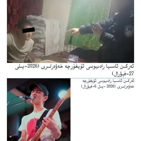
ئەركىن ئاسىيا رادىيوسى ئۇيغۇرچە خەۋەرلىرى (2026-يىلى
27-فېۋرال)
ئەركىن ئاسىيا رادىيوسى ئۇيغۇرچە
خەۋەرلىرى (2026 -يىل 6-فېۋرال)