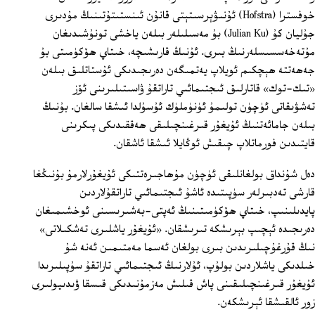
خوفسترا (Hofstra) ئۇنىۋېرسىتېتى قانۇن ئىنستىتۇتىنىڭ مۇدىرى
جۇليان كۇ (Julian Ku) بۇ مەسىلىلەر بىلەن ياخشى تونۇشىدىغان
مۇتەخەسسىسلەرنىڭ بىرى. ئۇنىڭ قارىشىچە، خىتاي ھۆكۈمىتى بۇ
جەھەتتە ھېچكىم ئويلاپ يەتمىگەن دەرىجىدىكى ئۇستاتلىق بىلەن
«تىك-توك» قاتارلىق ئىجتىمائىي تاراتقۇ ۋاسىتىلىرىنى ئۆز
تەشۋىقاتى ئۈچۈن تولىمۇ ئۈنۈملۈك ئۇسۇلدا ئىشقا سالغان. بۇنىڭ
بىلەن جامائەتنىڭ ئۇيغۇر قىرغىنچىلىقى ھەققىدىكى پىكرىنى
قايتىدىن فورماتلاپ چىقىش ئوڭايلا ئىشقا ئاشقان.
دەل شۇنداق بولغانلىقى ئۈچۈن مۇھاجىرەتتىكى ئۇيغۇرلارمۇ بۇنىڭغا
قارشى تەدبىرلەر سۈپىتىدە ئاشۇ ئىجتىمائىي تاراتقۇلاردىن
پايدىلىنىپ، خىتاي ھۆكۈمىتىنىڭ ئەپتى-بەشىرىسىنى ئوخشىمىغان
دەرىجىدە ئېچىپ بېرىشكە تىرىشقان. «ئۇيغۇر ياشلىرى تەشكىلاتى»
نىڭ قۇرغۇچىلىرىدىن بىرى بولغان ئەسما مەمتىمىن ئەنە شۇ
خىلدىكى ياشلاردىن بولۇپ، ئۇلارنىڭ ئىجتىمائىي تاراتقۇ سۇپىلىرىدا
ئۇيغۇر قىرغىنچىلىقىنى پاش قىلىش مەزمۇنىدىكى قىسقا ۋىدىيولىرى
زور ئالقىشقا ئېرىشكەن.