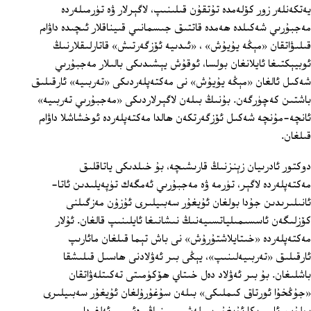
يەتكەنلەر زور كۆلەمدە تۇتقۇن قىلىنىپ، لاگېرلار ۋە تۈرمىلەردە
مەجبۇرىي شەكىلدە ھەمدە قاتتىق جىسمانىي قىيناقلار ئىچىدە داۋام
قىلىۋاتقان «مېڭە يۇيۇش» ، «ئىدىيە ئۆزگەرتىش» قاتارلىقلارنىڭ
ئوبيېكتىغا ئايلانغان بولسا، ئوقۇش يېشىدىكى بالىلار مەجبۇرىي
شەكىل ئالغان «مېڭە يۇيۇش» نى مەكتەپلەردىكى «تەربىيە» ئارقىلىق
باشتىن كەچۈرگەن. بۇنىڭ بىلەن لاگېرلاردىكى «مەجبۇرىي تەربىيە»
ئانچە-مۇنچە شەكىل ئۆزگەرتكەن ھالدا مەكتەپلەردە ئوخشاشلا داۋام
قىلغان.
دوكتور ئادرىيان زېنزنىڭ قارىشىچە، بۇ خىلدىكى ياتاقلىق
مەكتەپلەردە لاگېر، تۈرمە ۋە مەجبۇرىي ئەمگەك تۈپەيلىدىن ئاتا-
ئانىلىرىدىن جۇدا بولغان ئۇيغۇر سەبىيلىرى ئۇزۇن مەزگىلنى
كۆزلىگەن ئاسسىمىلياتسىيەنىڭ نىشانىغا ئايلىنىپ قالغان. ئۇلار
مەكتەپلەردە «خىتايلاشتۇرۇش» نى باش تېما قىلغان مائارىپ
ئارقىلىق «تەربىيەلىنىپ»، يېڭى بىر ئەۋلادنى ھاسىل قىلىشقا
باشلىغان. بۇ بىر ئەۋلاد دەل خىتاي ھۆكۈمىتى تەكىتلەۋاتقان
«جۇڭخۇا ئورتاق كىملىكى» بىلەن سۇغۇرۇلغان ئۇيغۇر سەبىيلىرى