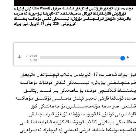
«ئېلى ۋىزېل (Elie Wiesel) فوندى»، دۇنيا ئۇيغۇر قۇرۇلتىيى ۋە ئۇيغۇر كىشىلىك ھوقۇق
قۇرۇلۇشى قاتارلىقلارنىڭ ئورتاق ساھىبخانىلىقىدا 17-ئاپرېلدا نيۇ-يورك شەھىرىدە
چاقىرىلغان «ئۇيغۇر قىرغىنچىلىقىنى بۇزۇش» تېمىسىدىكى ئىلمىي مۇھاكىمە يىغىنىنىڭ
چاقى
كۆرۈنۈشى. 2024-يىلى 17-ئاپرېل، نيۇ-يورك
/
0:00
0:00
‪نيۇ-يورك شەھىرىدە 17-ئاپرېلدىن باشلاپ ئېچىلىۋاتقان «ئۇيغۇر
قىرغىنچىلىقىنى بۇزۇش» تېمىسىدىكى ئىككى كۈنلۈك مۇھاكىمە
يىغىنىنىڭ ئىككىنچى كۈنىدە بۇ ساھەدىكى بىر قىسىم رېئاللىق
ھەمدە ئۇنىڭغا قارشى تەدبىر ئېلىش مەسىلىسى نۇقتىلىق مۇھاكىمە
قىلىندى. ھەر ساھە مۇتەخەسسىسلىرى بۇ جەھەتتىكى كۆز
قاراشلىرىنى ئوتتۇرىغا قويۇپ، نۆۋەتتە ئۇيغۇر قىرغىنچىلىقى
ھەققىدىكى بايانلارنى ئاڭلاپ قويۇشنىڭ كۇپايە قىلمايدىغانلىقىنى،
ئەكسىچە بۇنىڭدا خىتايغا قارشى ئەمەلىي ۋە كۈچلۈك تەدبىرلەرنى