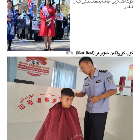
كۈنتاختىلارنى چەكلەيدىغانلىقىنى ئېلان
قىلدى
كۆپ كۆرۈلگەن خەۋەرلەر (Most Read)
RFA