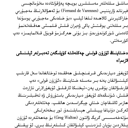
سانلىق مىللەتلەر مەسىلىلىرى بويىچە پەۋقۇلئاددە مەلۇماتچىسى
فېرناند ۋارېننېس (Fernand de Varennes) بۇ ئەھۋاللارنىڭ مەجبۇرىي
خاراكتېرىنى ئالاھىدە تىلغا ئېلىپ «بۇ خىلدىكى مەجبۇرىي يوسۇندا
بىر مىللەتنى يوقىتىش ياكى ۋەيران قىلىش قىلمىشى ھەقىقەتەنمۇ
ئادەمنى شۈركۈندۈرىدۇ. بىز بۇنى ھەرگىزمۇ قوبۇل قىلالمايمىز» دەپ
كۆرسەتتى.
«خىتاينىڭ ئۇزۇن قولىنى چەكلەشتە كۆپلىگەن تەدبىرلەر ئېلىنىشى
لازىم!»
ئۇيغۇر دىيارىدىكى قىرغىنچىلىق ھەققىدە توختالغاندا سەل قارىلىپ
كېلىنىۋاتقان يەنە بىر مەسىلە خىتاينىڭ «ئۇزۇن قولى» دەپ
قارىلىۋاتقان يۇقىرى پەن-تېخنىكا ئارقىلىق ئۇيغۇرلارنى نازارەت
قىلىش، شۇنىڭدەك ئۇيغۇر دىيارىدىكى باستۇرۇش ۋە تەقىبلىرىنىڭ
ھازىر ئاللىقاچان خىتاي چېگراسىدىن ھالقىپ، چەتئەللەردىكى
ئەركىن دۇنياغا يېيىلىشى ھېسابلىنىدۇ. تور بىخەتەرلىكى
مۇتەخەسسىسى گرېگ ۋالتون (Greg Walton) بۇ جەھەتلەردە ئۇزۇن
يىللاردىن بۇيان ئىزدىنىپ كېلىۋاتقان كىشىلەرنىڭ بىرى. ئۇ يېقىنقى