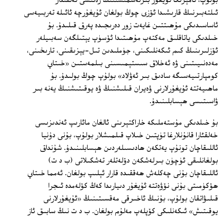
بولۇپ، ئامېرىكا ئۇيغۇر بىرلەشمىسىنىڭ رەئىسى ئەلفىدار
ئىلتەبىرنىڭ قارىشىدا ئۆزى چوڭ بولغان ئۇيغۇرچە ئائىلە تەربىيەسى
ئاساسىدىكى مۇھىتتىن غايەت زور دەرىجىدە پەرق قىلىدۇ. بۇ
خىلدىكى ياتاقلىق مەكتەپ مۇھىتىدا ئۆسۈپ يېتىلگەن سەبىيلەر
ئۆزلىرىنىڭ كىم ئىكەنلىكىنى، جۈملىدىن تىل-يېزىقىنى، تارىخىنى،
مەدەنىيىتىنى ۋە ئەخلاق سىستېمىسىنى بىلمەستىن «خىتاي
كومپارتىيەسىگە سادىق بىر ئەۋلاد» بولۇپ چوڭ بولىدۇ. بۇ
ماھىيەتتە ئۇيغۇرلارنى ۋەيران قىلىشنىڭ ۋە يوقىتىشنىڭ يەنە بىر
ۋاسىتىسى ھېسابلىنىدۇ.
بۇ خىلدىكى مۇستەملىكە خاراكتېرىنى ئالغان مائارىپ ئەندىزىسى
خەلقئارا قانۇنلارغا تۈپتىن خىلاپ قىلمىشلار بولۇپ، بۇنى دۇنيا
ئاللىقاچان تونۇپ يەتكەن ھادىسىلەردىن ھېسابلىنىدۇ. شۇنداق
بولغانلىقى ئۈچۈن بىرلەشكەن دۆلەتلەر تەشكىلاتى (ب د ت)
ئاللىقاچان بۇنى چەكلەش ھەققىدە قارار ئېلىپ بولغان. ئەمما خىتاي
ھۆكۈمىتى بۇنى نۆۋەتتە ئۇيغۇر دىيارىدا كەڭ كۆلەمدە ئىجرا
قىلىۋاتقان بولۇپ، بۇنىڭ ئاخىرقى مەقسىتىنىڭ «ئۇيغۇرلارنى
يوقىتىش» ئىكەنلىكى كۆپلەپ مەلۇم بولغان. ب د ت نىڭ سابىق ئاز