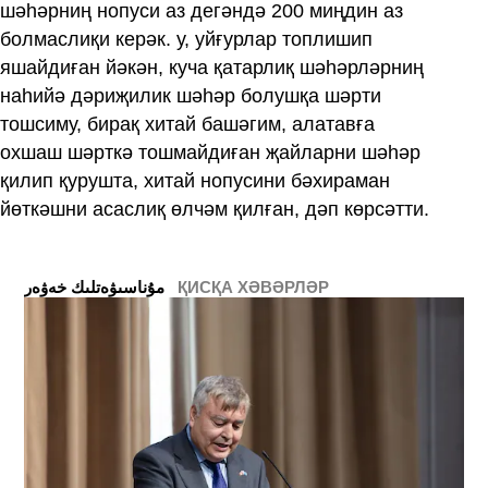
шәһәрниң нопуси аз дегәндә 200 миңдин аз
болмаслиқи керәк. у, уйғурлар топлишип
яшайдиған йәкән, куча қатарлиқ шәһәрләрниң
наһийә дәриҗилик шәһәр болушқа шәрти
тошсиму, бирақ хитай башәгим, алатавға
охшаш шәрткә тошмайдиған җайларни шәһәр
қилип қурушта, хитай нопусини бәхираман
йөткәшни асаслиқ өлчәм қилған, дәп көрсәтти.
ҚИСҚА ХӘВӘРЛӘР
ﻣﯘﻧﺎﺳﯩﯟﻩﺗﻠﯩﻚ ﺧﻪﯞﻩﺭ