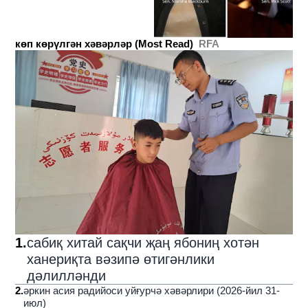
көп көрүлгән хәвәрләр (Most Read)
RFA
1
.
сабиқ хитай сақчи җаң ябониң хотән
ханериқта вәзипә өтигәнлики
дәлилләнди
2
.
әркин асия радийоси уйғурчә хәвәрлири (2026-йил 31-
июл)