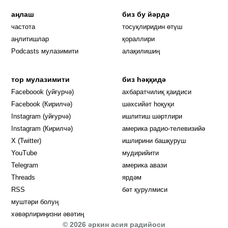
аңлаш
биз бу йәрдә
частота
тосуқлиридин өтүш
Opens in new window
аңлитишлар
қораллири
Podcasts мулазимити
алақилишиң
тор мулазимити
биз һәққидә
Opens in new window
Faceboook (уйғурчә)
ахбаратчилиқ қаидиси
Opens in new window
Facebook (Кирилчә)
шәхсийәт һоқуқи
Opens in new window
Instagram (уйғурчә)
ишлитиш шәртлири
Opens in new window
Instagram (Кирилчә)
америка радио-телевизийә
Opens in new window
X (Twitter)
ишлирини башқуруш
Opens in new window
Opens in new window
YouTube
мудирийити
Opens in new window
Opens in new windo
Telegram
америка авази
Opens in new window
Threads
ярдәм
RSS
бәт қурулмиси
муштәри болуң
хәвәрлириңизни әвәтиң
© 2026 әркин асия радийоси