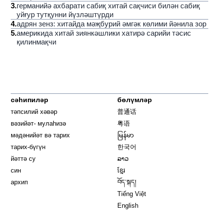
3
.
германийә ахбарати сабиқ хитай сақчиси билән сабиқ
уйғур тутқунни йүзләштүрди
4
.
адрян зенз: хитайда мәҗбурий әмгәк көлими йәнила зор
5
.
америкида хитай зиянкәшлики хатирә сарийи тәсис
қилинмақчи
сәһипиләр
бөлүмләр
тәпсилий хәвәр
普通话
вәзийәт- мулаһизә
粤语
мәдәнийәт вә тарих
မြန်မာ
тарих-бүгүн
한국어
йәттә су
ລາວ
син
ខ្មែរ
архип
བོད་སྐད།
Tiếng Việt
English