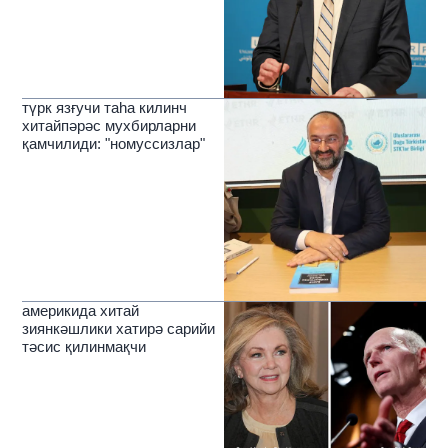
түрк язғучи таһа килинч
хитайпәрәс мухбирларни
қамчилиди: "номуссизлар"
америкида хитай
зиянкәшлики хатирә сарийи
тәсис қилинмақчи