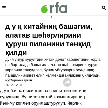
сәһипә
из
асаслиқ мәзмунға атлаң
д у қ хитайниң башәгим,
алатав шәһәрлирини
қуруш пиланини тәнқид
қилди
дуня уйғур қурултийи хитай дөләт кабинетиниң корла
вә борталада башәгим, алатав шәһәрлирини қуруш
қарарини тәнқидләп, буниң уйғурларға һечқандақ
пайдилиқ ақивәт елип кәлмәйдиғанлиқини билдүрди.
мухбиримиз әркин
2012.12.31
д у қ баянатчиси дилшат ришитниң илгири
сүрүшичә, бу пилан хитай көчмәнлириниң
йәниму көпләп орунлаштурулуп, йәрлик