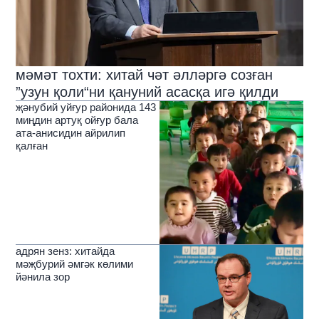
мәмәт тохти: хитай чәт әлләргә созған
”узун қоли“ни қануний асасқа игә қилди
җәнубий уйғур районида 143
миңдин артуқ ойғур бала
ата-анисидин айрилип
қалған
адрян зенз: хитайда
мәҗбурий әмгәк көлими
йәнила зор