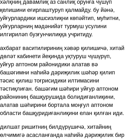
хәлқниң давамлиқ аз санлиқ орунға чүшүп
қелишини еғирлаштуруп қалмайду. бу йәнә,
уйғурлардики ишсизлиқни көпәйтип, муһитни,
уйғурларниң мәдәнийәт турмуш усулини
илгириләп бузғунчилиққа учритиду.
ахбарат васитилириниң хәвәр қилишичә, хитай
дөләт кабинети йеқинда уқтуруш чүшүрүп,
уйғур аптоном районидики алатав вә
башәгимни наһийә дәриҗилик шәһәр қилип
тәсис қилиш тоғрисидики илтимасини
тәстиқлиған. башәгим шәһири уйғур аптоном
райониниң башқурушида болидиғанлиқини,
алатав шәһирини бортала моңғул аптоном
области башқуридиғанлиқини елан қилған иди.
дилшат ришитниң билдүрүшичә, хитайниң
өлчимигә асасланғанда наһийә дәриҗилик бир