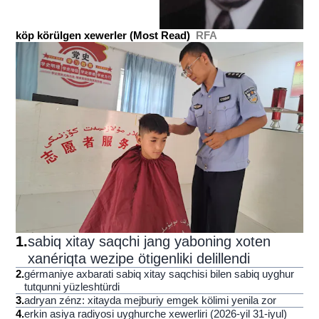
köp körülgen xewerler (Most Read)
RFA
1
.
sabiq xitay saqchi jang yaboning xoten
xanériqta wezipe ötigenliki delillendi
2
.
gérmaniye axbarati sabiq xitay saqchisi bilen sabiq uyghur
tutqunni yüzleshtürdi
3
.
adryan zénz: xitayda mejburiy emgek kölimi yenila zor
4
.
erkin asiya radiyosi uyghurche xewerliri (2026-yil 31-iyul)