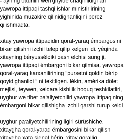
yawropa ittipaqi tashqi ishlar ministirlirining
yighinida muzakire qilinidighanliqini perez
qilishmaqta.
xitay yawropa ittipaqidin qoral-yaraq émbargosini
bikar qilishni izchil telep qilip kelgen idi. yéqinda
xitayning béryusséldiki bash elchisi sung ji,
yawropa ittipaqi émbargoni bikar qilmisa, yawropa
qoral-yaraq karxanilirining "pursetni qoldin bérip
qoyidighanliqi " ni tekitligen. lékin, amérika dölet
mejlisi, teywen, xelqara kishilik hoquq teshkilatliri,
uyghur we tibet pa'aliyetchiliri yawropa ittipaqining
émbargoni bikar qilishigha izchil qarshi turup keldi.
uyghur pa'aliyetchilirining ilgiri sürüshiche,
xitaygha qoral-yaraq émbargosini bikar qilish
xitaygha xata signal bérip, xitay qoralliq