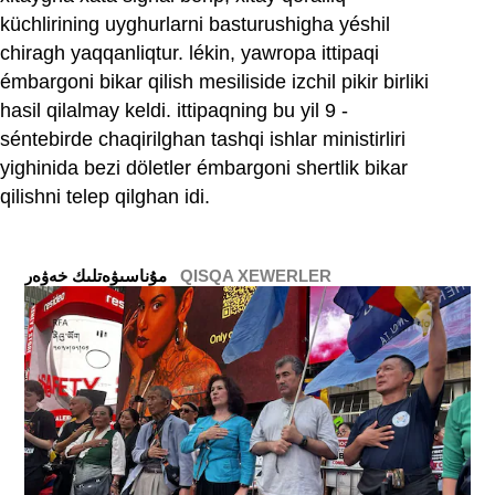
küchlirining uyghurlarni basturushigha yéshil
chiragh yaqqanliqtur. lékin, yawropa ittipaqi
émbargoni bikar qilish mesiliside izchil pikir birliki
hasil qilalmay keldi. ittipaqning bu yil 9 ‏-
séntebirde chaqirilghan tashqi ishlar ministirliri
yighinida bezi döletler émbargoni shertlik bikar
qilishni telep qilghan idi.
QISQA XEWERLER
ﻣﯘﻧﺎﺳﯩﯟﻩﺗﻠﯩﻚ ﺧﻪﯞﻩﺭ