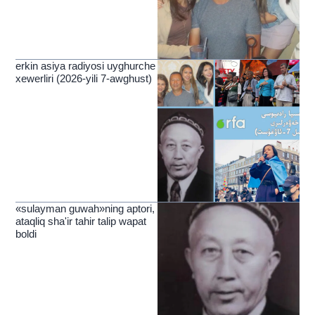
erkin asiya radiyosi uyghurche
xewerliri (2026-yili 7-awghust)
«sulayman guwah»ning aptori,
ataqliq sha'ir tahir talip wapat
boldi