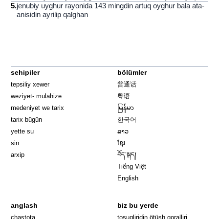
5
.
jenubiy uyghur rayonida 143 mingdin artuq oyghur bala ata-
anisidin ayrilip qalghan
sehipiler
bölümler
tepsiliy xewer
普通话
weziyet- mulahize
粤语
medeniyet we tarix
မြန်မာ
tarix-bügün
한국어
yette su
ລາວ
sin
ខ្មែរ
arxip
བོད་སྐད།
Tiếng Việt
English
anglash
biz bu yerde
Opens in 
chastota
tosuqliridin ötüsh qoralliri