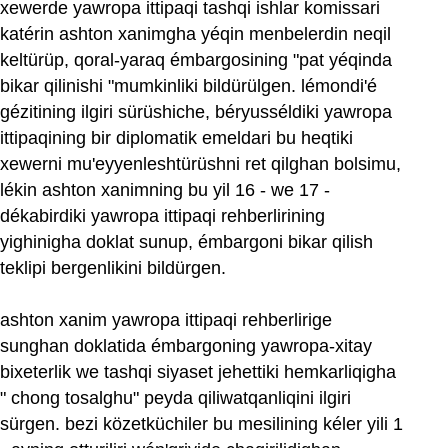
xewerde yawropa ittipaqi tashqi ishlar komissari
katérin ashton xanimgha yéqin menbelerdin neqil
keltürüp, qoral-yaraq émbargosining "pat yéqinda
bikar qilinishi "mumkinliki bildürülgen. lémondi'é
gézitining ilgiri sürüshiche, béryusséldiki yawropa
ittipaqining bir diplomatik emeldari bu heqtiki
xewerni mu'eyyenleshtürüshni ret qilghan bolsimu,
lékin ashton xanimning bu yil 16 ‏- we 17 ‏-
dékabirdiki yawropa ittipaqi rehberlirining
yighinigha doklat sunup, émbargoni bikar qilish
teklipi bergenlikini bildürgen.
ashton xanim yawropa ittipaqi rehberlirige
sunghan doklatida émbargoning yawropa-xitay
bixeterlik we tashqi siyaset jehettiki hemkarliqigha
" chong tosalghu" peyda qiliwatqanliqini ilgiri
sürgen. bezi közetküchiler bu mesilining kéler yili 1