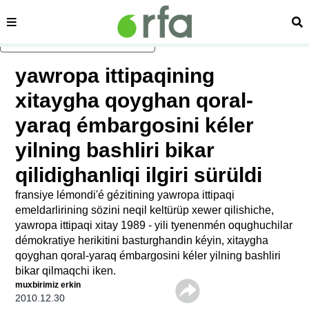
sehipe
izd
asasliq mezmungha atlang
yawropa ittipaqining
xitaygha qoyghan qoral-
yaraq émbargosini kéler
yilning bashliri bikar
qilidighanliqi ilgiri sürüldi
fransiye lémondi'é gézitining yawropa ittipaqi
emeldarlirining sözini neqil keltürüp xewer qilishiche,
yawropa ittipaqi xitay 1989 - yili tyenenmén oqughuchilar
démokratiye herikitini basturghandin kéyin, xitaygha
qoyghan qoral-yaraq émbargosini kéler yilning bashliri
bikar qilmaqchi iken.
muxbirimiz erkin
2010.12.30