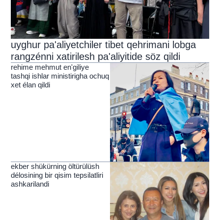
uyghur pa'aliyetchiler tibet qehrimani lobga
rangzénni xatirilesh pa'aliyitide söz qildi
rehime mehmut en'giliye
tashqi ishlar ministirigha ochuq
xet élan qildi
ekber shükürning öltürülüsh
délosining bir qisim tepsilatliri
ashkarilandi