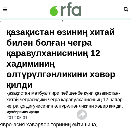
сәһипә
из
асаслиқ мәзмунға атлаң
қазақистан өзиниң хитай
билән болған чегра
қаравулханисиниң 12
хадиминиң
өлтүрүлгәнликини хәвәр
қилди
қазақистан мәтбуатлири пәйшәнбә күни қазақистан-
хитай чеграсидики чегра қаравулханисиниң 12 нәпәр
чегра қоғдиғучисиниң өлтүрүлгәнликини хәвәр қилди.
мухбиримиз ирадә
2012.05.31
явро-асия хәвәрләр ториниң ейтишичә,