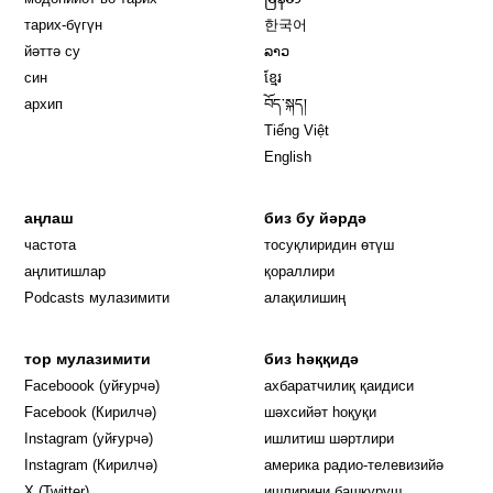
тарих-бүгүн
한국어
йәттә су
ລາວ
син
ខ្មែរ
архип
བོད་སྐད།
Tiếng Việt
English
аңлаш
биз бу йәрдә
частота
тосуқлиридин өтүш
Opens in new window
аңлитишлар
қораллири
Podcasts мулазимити
алақилишиң
тор мулазимити
биз һәққидә
Opens in new window
Faceboook (уйғурчә)
ахбаратчилиқ қаидиси
Opens in new window
Facebook (Кирилчә)
шәхсийәт һоқуқи
Opens in new window
Instagram (уйғурчә)
ишлитиш шәртлири
Opens in new window
Instagram (Кирилчә)
америка радио-телевизийә
Opens in new window
X (Twitter)
ишлирини башқуруш