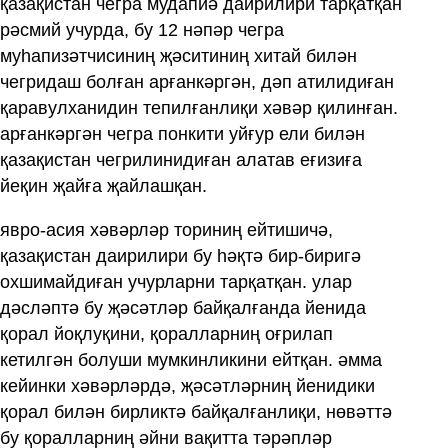
қазақистан чегра мудапиә даирилири тарқатқан
рәсмий учурда, бу 12 нәпәр чегра
муһапизәтчисиниң җәситиниң хитай билән
чегридаш болған арғанкәргән, дәп атилидиған
қаравулханидин тепилғанлиқи хәвәр қилинған.
арғанкәргән чегра понкити уйғур ели билән
қазақистан чегрилинидиған алатав еғизиға
йеқин җайға җайлашқан.
явро-асия хәвәрләр ториниң ейтишичә,
қазақистан даирилири бу һәқтә бир-биригә
охшимайдиған учурларни тарқатқан. улар
дәсләптә бу җәсәтләр байқалғанда йенида
қорал йоқлуқини, қоралларниң оғрилап
кетилгән болуши мумкинликини ейтқан. әмма
кейинки хәвәрләрдә, җәсәтләрниң йенидики
қорал билән бирликтә байқалғанлиқи, нөвәттә
бу қоралларниң әйни вақитта тәрәпләр