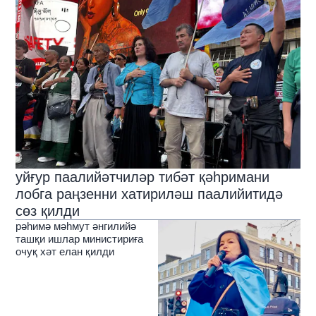
уйғур паалийәтчиләр тибәт қәһримани
лобга раңзенни хатириләш паалийитидә
сөз қилди
рәһимә мәһмут әнгилийә
ташқи ишлар министириға
очуқ хәт елан қилди