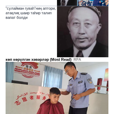
"сулайман гуваһ"ниң аптори,
атақлиқ шаир таһир талип
вапат болди
көп көрүлгән хәвәрләр (Most Read)
RFA