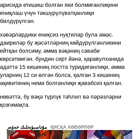
арисида етишиш болған яки болмиғанлиқини
ениқлаш үчүн тәкшүрүлүватқанлиқи
билдүрүлгән.
хәвәрләрдики ениқсиз нуқтилар була әмәс.
даириләр бу җәсәтләрниң көйдүрүлгәнликини
ейтқан болсиму, әмма вәқәниң сәвәби
көрсәтмигән. бундин сирт йәнә, қаравулханида
адәттә 15 кишиниң постта туридиғанлиқи, әмма
уларниң 12 си өлгән болса, қалған 3 кишиниң
ақивитиниң немә болғанлиқи җавабсиз қалған.
нөвәттә, бу вәқә түрлүк тәһлил вә пәрәзләрни
қозғимақта.
ҚИСҚА ХӘВӘРЛӘР
ﻣﯘﻧﺎﺳﯩﯟﻩﺗﻠﯩﻚ ﺧﻪﯞﻩﺭ