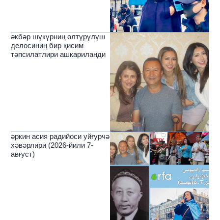
әкбәр шүкүрниң өлтүрүлүш
делосиниң бир қисим
тәпсилатлири ашкариланди
әркин асия радийоси уйғурчә
хәвәрлири (2026-йили 7-
авғуст)