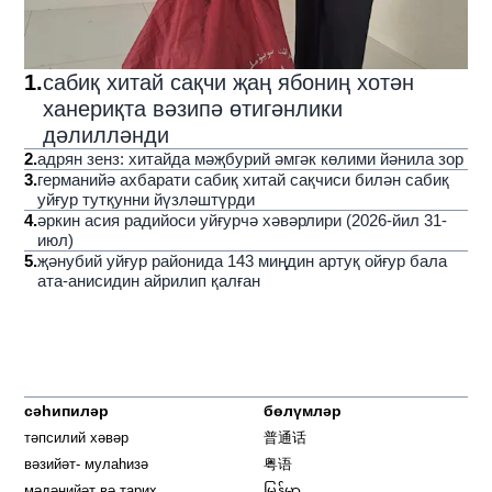
1
.
сабиқ хитай сақчи җаң ябониң хотән
ханериқта вәзипә өтигәнлики
дәлилләнди
2
.
адрян зенз: хитайда мәҗбурий әмгәк көлими йәнила зор
3
.
германийә ахбарати сабиқ хитай сақчиси билән сабиқ
уйғур тутқунни йүзләштүрди
4
.
әркин асия радийоси уйғурчә хәвәрлири (2026-йил 31-
июл)
5
.
җәнубий уйғур районида 143 миңдин артуқ ойғур бала
ата-анисидин айрилип қалған
сәһипиләр
бөлүмләр
тәпсилий хәвәр
普通话
вәзийәт- мулаһизә
粤语
мәдәнийәт вә тарих
မြန်မာ