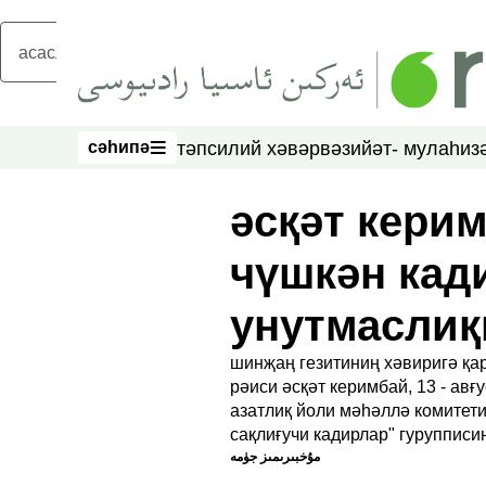
асаслиқ мәзмунға атлаң
сәһипә
тәпсилий хәвәр
вәзийәт- мулаһиз
сәһипә
әсқәт кери
чүшкән кад
унутмаслиқ
шинҗаң гезитиниң хәвиригә қа
рәиси әсқәт керимбай, 13 - ав
азатлиқ йоли мәһәллә комитети
сақлиғучи кадирлар" гурупписи
ﻣﯘﺧﺒﯩﺮﯨﻤﯩﺰ ﺟﯜﻣﻪ