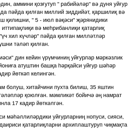
дин, аммини қозғутуп " рабийәләр" вә дуня уйғур
да пәйда қилған миллий зиддийәт, қаршилиқ вә
ш қилишни, " 5 - июл вәқәси" җәрянидики
иттипақлиқи вә меһрибанлиқи қатарлиқ
"үч хил күчләр" пәйда қилған милләтләр
ушни тәләп қилған.
иәси" дин кейин үрүмчиниң уйғурлар мәркәзлик
йониға атуштин башқа һәрқайси уйғур шәһәр
дир йөткәп келингән.
ам болуш, хитайчини пухта билиш, 35 яштин
тәләпләр қоюлған. мәмликәт бойичә әң намрат
нла 17 кадир йөткәлгән.
йси мәһәллиләрдики уйғурларниң нопуси, сияси,
 даириси қатарлиқларни архиплаштуруп чиқмақта