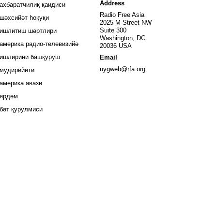
 window
Address
ахбаратчилиқ қаидиси
window
Radio Free Asia
шәхсийәт һоқуқи
2025 M Street NW
window
Suite 300
ишлитиш шәртлири
Washington, DC
window
америка радио-телевизийә
20036 USA
ишлирини башқуруш
Email
Opens in new window
uygweb@rfa.org
мудирийити
Opens in new window
америка авази
ярдәм
бәт қурулмиси