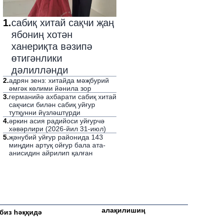
1
.
сабиқ хитай сақчи җаң
ябониң хотән
ханериқта вәзипә
өтигәнлики
дәлилләнди
2
.
адрян зенз: хитайда мәҗбурий
әмгәк көлими йәнила зор
3
.
германийә ахбарати сабиқ хитай
сақчиси билән сабиқ уйғур
тутқунни йүзләштүрди
4
.
әркин асия радийоси уйғурчә
хәвәрлири (2026-йил 31-июл)
5
.
җәнубий уйғур районида 143
миңдин артуқ ойғур бала ата-
анисидин айрилип қалған
алақилишиң
биз һәққидә