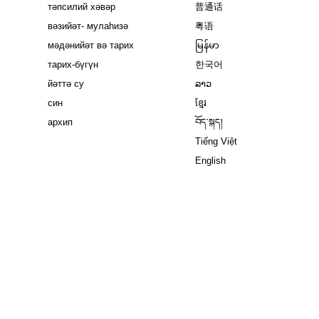
тәпсилий хәвәр
普通话
вәзийәт- мулаһизә
粤语
мәдәнийәт вә тарих
မြန်မာ
тарих-бүгүн
한국어
йәттә су
ລາວ
син
ខ្មែរ
архип
བོད་སྐད།
Tiếng Việt
English