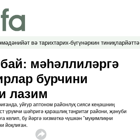
ә
мәдәнийәт вә тарих
тарих-бүгүн
әркин тиниқлар
йәттә
мбай: мәһәллиләргә
ирлар бурчини
и лазим
риғанда, уйғур аптоном районлуқ сияси кеңәшниң
ғуст үрүмчи шәһригә қарашлиқ тәңритағ райони, җәнуби
ға келип, бу йәргә хизмәткә чүшкән "муқимлиқни
ни йоқлиған.