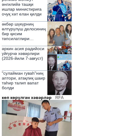
паалийитидә сөз қилди
әнгилийә ташқи
ишлар министириға
очуқ хәт елан қилди
әкбәр шүкүрниң
өлтүрүлүш делосиниң
бир қисим
тәпсилатлири
ашкариланди
әркин асия радийоси
уйғурчә хәвәрлири
(2026-йили 7-авғуст)
"сулайман гуваһ"ниң
аптори, атақлиқ шаир
таһир талип вапат
болди
көп көрүлгән хәвәрләр
RFA