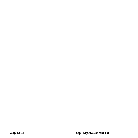
аңлаш
тор мулазимити