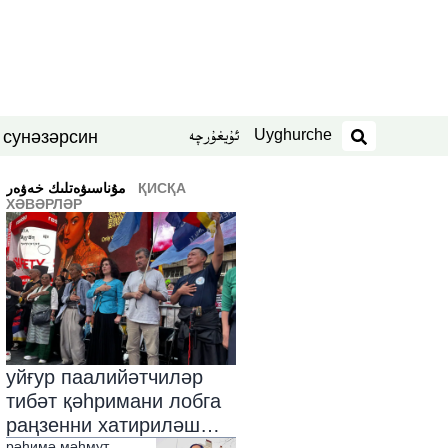
Uyghurche
ئۇيغۇرچە
син
нәзәр
 су
издәш
ҚИСҚА
ﻣﯘﻧﺎﺳﯩﯟﻩﺗﻠﯩﻚ ﺧﻪﯞﻩﺭ
ХӘВӘРЛӘР
уйғур паалийәтчиләр
тибәт қәһримани лобга
раңзенни хатириләш
рәһимә мәһмут