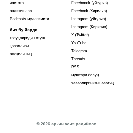
Opens in new
частота
Faceboook (уйғурчә)
Opens in new 
аңлитишлар
Facebook (Кирилчә)
Opens in new 
Podcasts мулазимити
Instagram (уйғурчә)
Opens in new 
Instagram (Кирилчә)
биз бу йәрдә
Opens in new window
X (Twitter)
тосуқлиридин өтүш
Opens in new window
YouTube
Opens in new window
қораллири
Opens in new window
Telegram
алақилишиң
Opens in new window
Threads
RSS
муштәри болуң
хәвәрлириңизни әвәтиң
© 2026 әркин асия радийоси