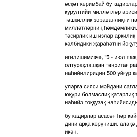
әсқәт керимбай бу кадирлар
қурултийи милләтләр ариси
тәшкиллик зораванлиқни па
милләтләрниң һәмдәмлики, 
тәсирлик иш излар арқилиқ 
қәлбидики җараһәтни йоқут
игилишимизчә, "5 - июл паҗ
олтурақлашқан тәңритағ ра
наһийилиридин 500 уйғур ка
уларға сияси мәйдани сағл
юқури болмаслиқ қатарлиқ 
наһийә тоққузақ наһийисиди
бу кадирлар асасән һәр қа
дини арқа көрүниши, алақә
икән.