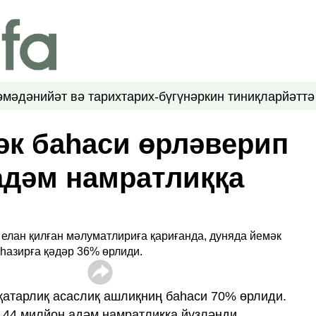
ә
мәдәнийәт вә тарих
тарих-бүгүн
әркин тиниқлар
йәттә
әк баһаси өрләверип
адәм намратлиққа
баһаси бултур 6‏-а қәдәр 36% өрлиди
 қатарлиқ асаслиқ ашлиқниң баһаси 70% өрлиди.
 44 милйон адәм намратлиққа йүзләнди.