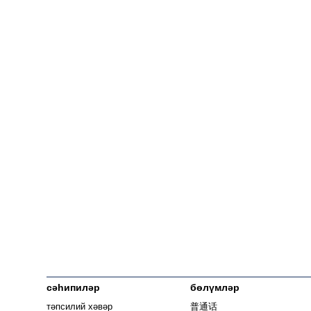
сәһипиләр
бөлүмләр
тәпсилий хәвәр
普通话