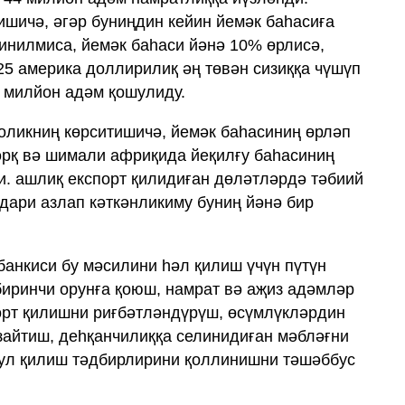
ишичә, әгәр буниңдин кейин йемәк баһасиға
инилмиса, йемәк баһаси йәнә 10% өрлисә,
25 америка доллирилиқ әң төвән сизиққа чүшүп
0 милйон адәм қошулиду.
оликниң көрситишичә, йемәк баһасиниң өрләп
шәрқ вә шимали африқида йеқилғу баһасиниң
и. ашлиқ експорт қилидиған дөләтләрдә тәбиий
қдари азлап кәткәнликиму буниң йәнә бир
банкиси бу мәсилини һәл қилиш үчүн пүтүн
биринчи орунға қоюш, намрат вә аҗиз адәмләр
орт қилишни риғбәтләндүрүш, өсүмлүкләрдин
айтиш, деһқанчилиққа селинидиған мәбләғни
бул қилиш тәдбирлирини қоллинишни тәшәббус