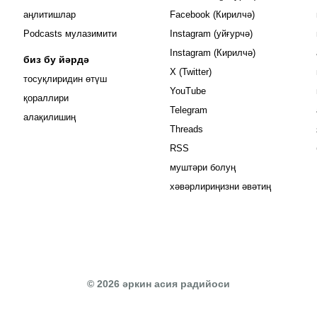
Opens in new 
аңлитишлар
Facebook (Кирилчә)
Opens in new 
Podcasts мулазимити
Instagram (уйғурчә)
Opens in new 
Instagram (Кирилчә)
биз бу йәрдә
Opens in new window
X (Twitter)
тосуқлиридин өтүш
Opens in new window
YouTube
Opens in new window
қораллири
Opens in new window
Telegram
алақилишиң
Opens in new window
Threads
RSS
муштәри болуң
хәвәрлириңизни әвәтиң
© 2026 әркин асия радийоси