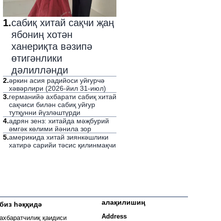
1
.
сабиқ хитай сақчи җаң
ябониң хотән
ханериқта вәзипә
өтигәнлики
дәлилләнди
2
.
әркин асия радийоси уйғурчә
хәвәрлири (2026-йил 31-июл)
3
.
германийә ахбарати сабиқ хитай
сақчиси билән сабиқ уйғур
тутқунни йүзләштүрди
4
.
адрян зенз: хитайда мәҗбурий
әмгәк көлими йәнила зор
5
.
америкида хитай зиянкәшлики
хатирә сарийи тәсис қилинмақчи
алақилишиң
биз һәққидә
 window
Address
ахбаратчилиқ қаидиси