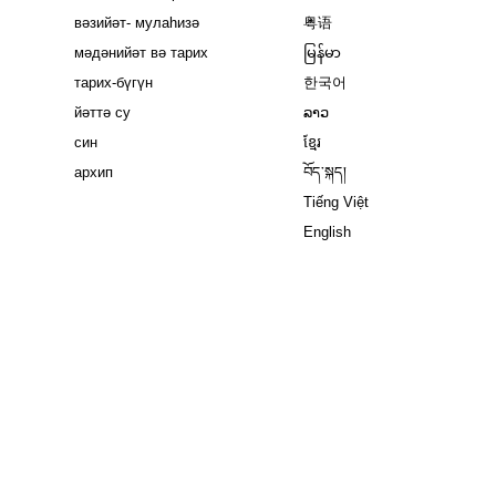
вәзийәт- мулаһизә
粤语
мәдәнийәт вә тарих
မြန်မာ
тарих-бүгүн
한국어
йәттә су
ລາວ
син
ខ្មែរ
архип
བོད་སྐད།
Tiếng Việt
English