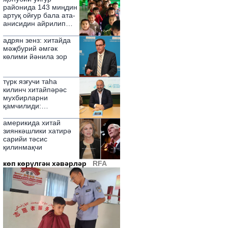
игә қилди
районида 143 миңдин
артуқ ойғур бала ата-
анисидин айрилип
қалған
адрян зенз: хитайда
мәҗбурий әмгәк
көлими йәнила зор
түрк язғучи таһа
килинч хитайпәрәс
мухбирларни
қамчилиди:
"номуссизлар"
америкида хитай
зиянкәшлики хатирә
сарийи тәсис
қилинмақчи
көп көрүлгән хәвәрләр
RFA