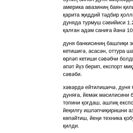
америка авазиниң баян қил
қарита җиддий тәдбир қолл
дуняда турмуш сәвийиси 1.
қалған адәм саниға йәнә 1
дуня банкисиниң башлиқи з
кетишигә, асасән, оттура 
өрләп кетиши сәвәбчи болд
апәт йүз берип, експорт ми
сәвәби.
хәвәрдә ейтилишичә, дуня 
дуняға, йемәк мәсилисини 
топини қоғдаш, ашлиқ експ
йеқилғу ишләпчиқиришни аз
көпәйтиш, йеңи техника қо
қилди.