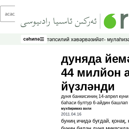
асаслиқ мәзмунға атлаң
сәһипә
тәпсилий хәвәр
вәзийәт- мулаһиз
сәһипә
дуняда йем
44 милйон 
йүзләнди
дуня банкисиниң 14‏-апрел күни елан қилған мәлуматлириға қариғанда, дуняда йемәк
айдин башлап һазирғ.
мухбиримиз вәли
2011.04.16
буниң ичидә буғдай, қонақ,
буниң билән дуня миқясида