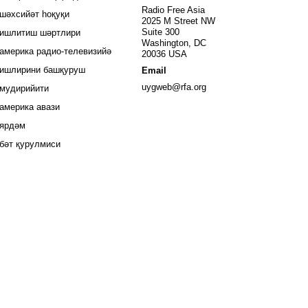
window
Radio Free Asia
шәхсийәт һоқуқи
2025 M Street NW
window
Suite 300
ишлитиш шәртлири
Washington, DC
window
америка радио-телевизийә
20036 USA
ишлирини башқуруш
Email
Opens in new window
uygweb@rfa.org
мудирийити
Opens in new window
америка авази
ярдәм
бәт қурулмиси