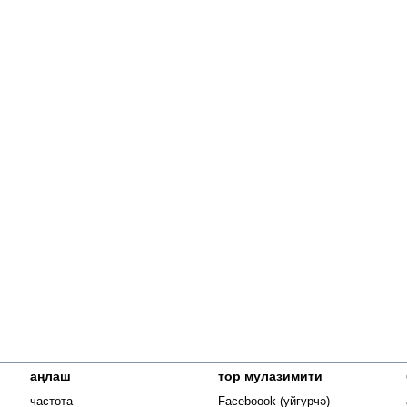
аңлаш
тор мулазимити
Opens in new
частота
Faceboook (уйғурчә)