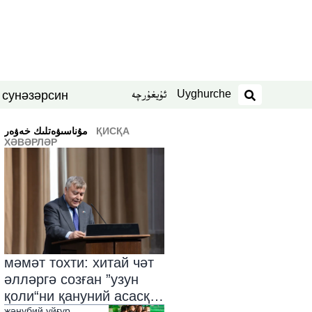
Uyghurche
ئۇيغۇرچە
син
нәзәр
 су
издәш
ҚИСҚА
ﻣﯘﻧﺎﺳﯩﯟﻩﺗﻠﯩﻚ ﺧﻪﯞﻩﺭ
ХӘВӘРЛӘР
мәмәт тохти: хитай чәт
әлләргә созған ”узун
қоли“ни қануний асасқа
җәнубий уйғур