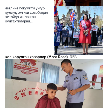
әнглийә һөкүмити уйғур
қуллуқ әмгики сәвәбидин
хитайда ишләнгән
күнтахтиларни
чәкләйдиғанлиқини елан
қилди
көп көрүлгән хәвәрләр (Most Read)
RFA