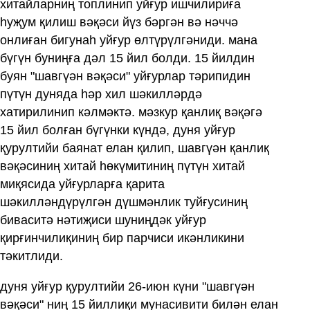
хитайларниң топлинип уйғур ишчилириға
һуҗум қилиш вәқәси йүз бәргән вә нәччә
онлиған бигунаһ уйғур өлтүрүлгәниди. мана
бүгүн буниңға дәл 15 йил болди. 15 йилдин
буян "шавгүән вәқәси" уйғурлар тәрипидин
пүтүн дуняда һәр хил шәкилләрдә
хатирилинип кәлмәктә. мәзкур қанлиқ вәқәгә
15 йил болған бүгүнки күндә, дуня уйғур
қурултийи баянат елан қилип, шавгүән қанлиқ
вәқәсиниң хитай һөкүмитиниң пүтүн хитай
миқясида уйғурларға қарита
шәкилләндүрүлгән дүшмәнлик туйғусиниң
биваситә нәтиҗиси шуниңдәк уйғур
қирғинчилиқиниң бир парчиси икәнликини
тәкитлиди.
дуня уйғур қурултийи 26-июн күни "шавгүән
вәқәси" ниң 15 йиллиқи мунасивити билән елан