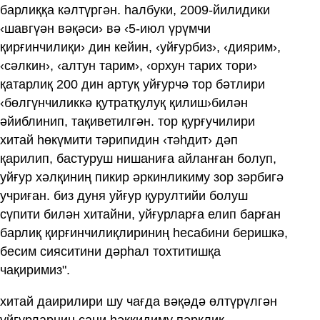
барлиққа кәлтүргән. һалбуки, 2009-йилидики
‹шавгүән вәқәси› вә ‹5-июл үрүмчи
қирғинчилиқи› дин кейин, ‹уйғурбиз›, ‹диярим›,
‹сәлкин›, ‹алтун тарим›, ‹орхун тарих тори›
қатарлиқ 200 дин артуқ уйғурчә тор бәтлири
‹бөлгүнчиликкә қутратқулуқ қилиш›билән
әйиблинип, тақиветилгән. тор қурғучилири
хитай һөкүмити тәрипидин ‹тәһдит› дәп
қарилип, бастуруш нишаниға айланған болуп,
уйғур хәлқиниң пикир әркинликиму зор зәрбигә
учриған. биз дуня уйғур қурултийи болуш
сүпити билән хитайни, уйғурларға елип барған
барлиқ қирғинчилиқлириниң һесабини беришкә,
бесим сияситини дәрһал тохтитишқа
чақиримиз".
хитай даирилири шу чағда вәқәдә өлтүрүлгән
уйғурларниң сани һәққидиму пәрқлиқ