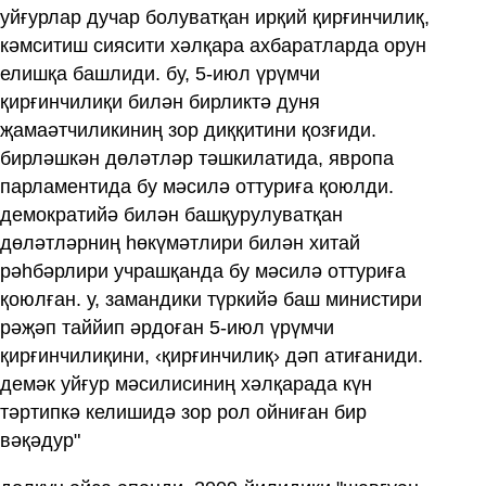
уйғурлар дучар болуватқан ирқий қирғинчилиқ,
кәмситиш сиясити хәлқара ахбаратларда орун
елишқа башлиди. бу, 5-июл үрүмчи
қирғинчилиқи билән бирликтә дуня
җамаәтчиликиниң зор диққитини қозғиди.
бирләшкән дөләтләр тәшкилатида, явропа
парламентида бу мәсилә оттуриға қоюлди.
демократийә билән башқурулуватқан
дөләтләрниң һөкүмәтлири билән хитай
рәһбәрлири учрашқанда бу мәсилә оттуриға
қоюлған. у, замандики түркийә баш министири
рәҗәп таййип әрдоған 5-июл үрүмчи
қирғинчилиқини, ‹қирғинчилиқ› дәп атиғаниди.
демәк уйғур мәсилисиниң хәлқарада күн
тәртипкә келишидә зор рол ойниған бир
вәқәдур"