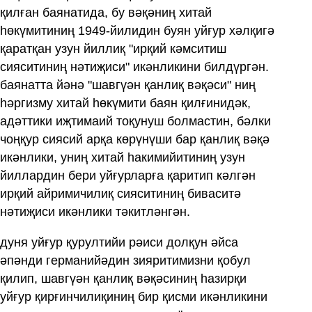
қилған баянатида, бу вәқәниң хитай
һөкүмитиниң 1949-йилидин буян уйғур хәлқигә
қаратқан узун йиллиқ "ирқий кәмситиш
сияситиниң нәтиҗиси" икәнликини билдүргән.
баянатта йәнә "шавгүән қанлиқ вәқәси" ниң
һәргизму хитай һөкүмити баян қилғинидәк,
адәттики иҗтимаий тоқунуш болмастин, бәлки
чоңқур сиясий арқа көрүнүши бар қанлиқ вәқә
икәнлики, униң хитай һакимийитиниң узун
йиллардин бери уйғурларға қаритип кәлгән
ирқий айримичилиқ сияситиниң биваситә
нәтиҗиси икәнлики тәкитләнгән.
дуня уйғур қурултийи рәиси долқун әйса
әпәнди германийәдин зияритимизни қобул
қилип, шавгүән қанлиқ вәқәсиниң һазирқи
уйғур қирғинчилиқиниң бир қисми икәнликини