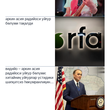
әркин асия радийоси уйғур
бөлүми тақалди
видийо – әркин асия
радийоси уйғур бөлүми:
хитайниң уйғурлар үстидики
шәпқәтсиз һөкүмранлиқиниң
зулмәтлирини йерип өткүчи
нур