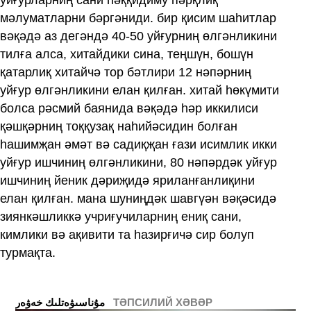
мәлуматларни бәргәниди. бир қисим шаһитлар
вәқәдә аз дегәндә 40-50 уйғурниң өлгәнликини
тилға алса, хитайдики сина, теңшүн, бошүн
қатарлиқ хитайчә тор бәтлири 12 нәпәрниң
уйғур өлгәнликини елан қилған. хитай һөкүмити
болса рәсмий баянида вәқәдә һәр иккилиси
қәшқәрниң тоққузақ наһийәсидин болған
һашимҗан әмәт вә садиқҗан ғази исимлик икки
уйғур ишчиниң өлгәнликини, 80 нәпәрдәк уйғур
ишчиниң йеник дәриҗидә яриланғанлиқини
елан қилған. мана шуниңдәк шавгүән вәқәсидә
зиянкәшликкә учриғучиларниң ениқ сани,
кимлики вә ақивити та һазирғичә сир болуп
турмақта.
ТӘПСИЛИЙ ХӘВӘР
ﻣﯘﻧﺎﺳﯩﯟﻩﺗﻠﯩﻚ ﺧﻪﯞﻩﺭ