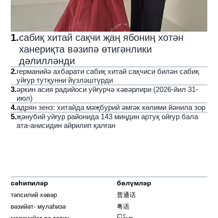
1
.
сабиқ хитай сақчи җаң ябониң хотән
ханериқта вәзипә өтигәнлики
дәлилләнди
2
.
германийә ахбарати сабиқ хитай сақчиси билән сабиқ
уйғур тутқунни йүзләштүрди
3
.
әркин асия радийоси уйғурчә хәвәрлири (2026-йил 31-
июл)
4
.
адрян зенз: хитайда мәҗбурий әмгәк көлими йәнила зор
5
.
җәнубий уйғур районида 143 миңдин артуқ ойғур бала
ата-анисидин айрилип қалған
сәһипиләр
бөлүмләр
тәпсилий хәвәр
普通话
вәзийәт- мулаһизә
粤语