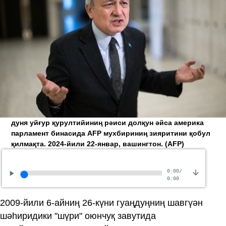
дуня уйғур қурултийиниң рәиси долқун әйса америка
парламент бинасида AFP мухбириниң зияритини қобул
қилмақта. 2024-йили 22-январ, вашингтон.
(AFP)
0:00
/
0:00
2009-йили 6-айниң 26-күни гуаңдуңниң шавгүән
шәһиридики "шүри" оюнчуқ завутида