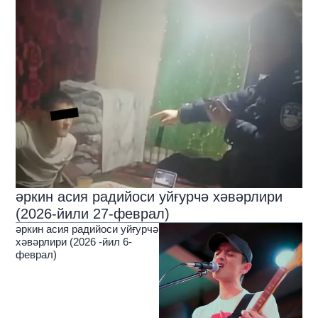
әркин асия радийоси уйғурчә хәвәрлири
(2026-йили 27-феврал)
әркин асия радийоси уйғурчә
хәвәрлири (2026 -йил 6-
феврал)