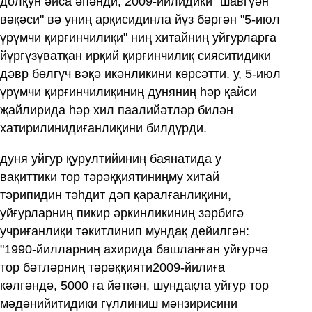
долқун әйса әпәнди, 2009-йилидики "шавгүән
вәқәси" вә униң арқисидинла йүз бәргән "5-июл
үрүмчи қирғинчилиқи" ниң хитайниң уйғурларға
йүргүзүватқан ирқий қирғинчилиқ сияситидики
дәвр бөлгүч вәқә икәнликини көрсәтти. у, 5-июл
үрүмчи қирғинчилиқиниң дуняниң һәр қайси
җайлирида һәр хил паалийәтләр билән
хатирилинидиғанлиқини билдүрди.
дуня уйғур қурултийиниң баянатида у
вақиттики тор тәрәққиятиниңму хитай
тәрипидин тәһдит дәп қаралғанлиқини,
уйғурларниң пикир әркинликиниң зәрбигә
учриғанлиқи тәкитлинип мундақ дейилгән:
"1990-йилларниң ахирида башланған уйғурчә
тор бәтләрниң тәрәққияти2009-йилиға
кәлгәндә, 5000 ға йәткән, шундақла уйғур тор
мәдәнийитидики гүллиниш мәнзирисини