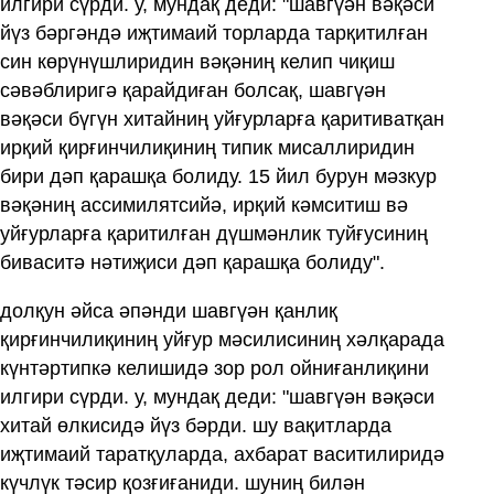
илгири сүрди. у, мундақ деди: "шавгүән вәқәси
йүз бәргәндә иҗтимаий торларда тарқитилған
син көрүнүшлиридин вәқәниң келип чиқиш
сәвәблиригә қарайдиған болсақ, шавгүән
вәқәси бүгүн хитайниң уйғурларға қаритиватқан
ирқий қирғинчилиқиниң типик мисаллиридин
бири дәп қарашқа болиду. 15 йил бурун мәзкур
вәқәниң ассимилятсийә, ирқий кәмситиш вә
уйғурларға қаритилған дүшмәнлик туйғусиниң
биваситә нәтиҗиси дәп қарашқа болиду".
долқун әйса әпәнди шавгүән қанлиқ
қирғинчилиқиниң уйғур мәсилисиниң хәлқарада
күнтәртипкә келишидә зор рол ойниғанлиқини
илгири сүрди. у, мундақ деди: "шавгүән вәқәси
хитай өлкисидә йүз бәрди. шу вақитларда
иҗтимаий таратқуларда, ахбарат васитилиридә
күчлүк тәсир қозғиғаниди. шуниң билән