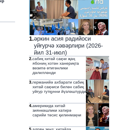
ир
1
.
әркин асия радийоси
уйғурчә хәвәрлири (2026-
йил 31-июл)
2
.
сабиқ хитай сақчи җаң
ябониң хотән ханериқта
вәзипә өтигәнлики
дәлилләнди
3
.
германийә ахбарати сабиқ
хитай сақчиси билән сабиқ
уйғур тутқунни йүзләштүрди
4
.
америкида хитай
зиянкәшлики хатирә
сарийи тәсис қилинмақчи
5
.
адрян зенз: хитайда