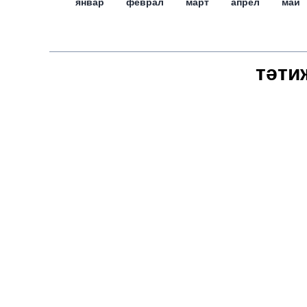
январ
феврал
март
апрел
май
тәти