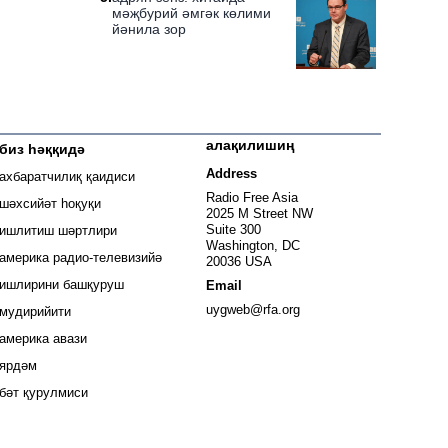
мәҗбурий әмгәк көлими
йәнила зор
алақилишиң
биз һәққидә
 window
Address
ахбаратчилиқ қаидиси
window
Radio Free Asia
шәхсийәт һоқуқи
2025 M Street NW
window
Suite 300
ишлитиш шәртлири
Washington, DC
window
америка радио-телевизийә
20036 USA
ишлирини башқуруш
Email
Opens in new window
uygweb@rfa.org
мудирийити
Opens in new window
америка авази
ярдәм
бәт қурулмиси