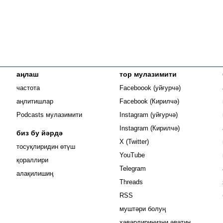
аңлаш
тор мулазимити
Opens in new
частота
Faceboook (уйғурчә)
Opens in new 
аңлитишлар
Facebook (Кирилчә)
Opens in new 
Podcasts мулазимити
Instagram (уйғурчә)
Opens in new 
Instagram (Кирилчә)
биз бу йәрдә
Opens in new window
X (Twitter)
тосуқлиридин өтүш
Opens in new window
YouTube
Opens in new window
қораллири
Opens in new window
Telegram
алақилишиң
Opens in new window
Threads
RSS
муштәри болуң
хәвәрлириңизни әвәтиң