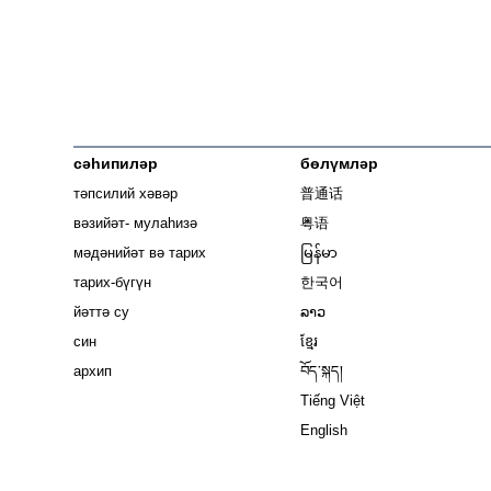
сәһипиләр
бөлүмләр
тәпсилий хәвәр
普通话
вәзийәт- мулаһизә
粤语
мәдәнийәт вә тарих
မြန်မာ
тарих-бүгүн
한국어
йәттә су
ລາວ
син
ខ្មែរ
архип
བོད་སྐད།
Tiếng Việt
English