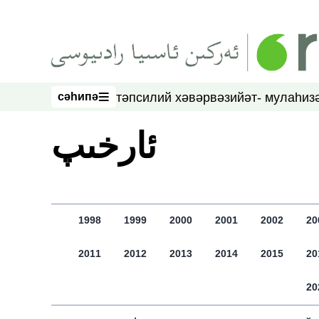
асаслиқ мәзмунға атлаң
сәһипә
тәпсилий хәвәр
вәзийәт- мулаһиз
сәһипә
ﺋﺎﺭﺧﯩﭗ
1998
1999
2000
2001
2002
20
2011
2012
2013
2014
2015
20
20