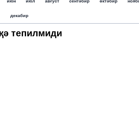
июн
июл
авғуст
сентәбир
өктәбир
нояб
декабир
җә тепилмиди