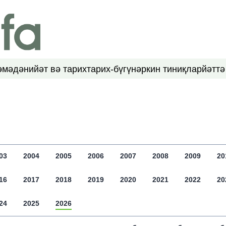
ә
мәдәнийәт вә тарих
тарих-бүгүн
әркин тиниқлар
йәттә
03
2004
2005
2006
2007
2008
2009
20
16
2017
2018
2019
2020
2021
2022
20
24
2025
2026