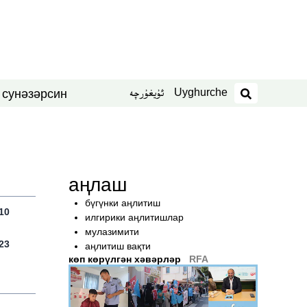
Uyghurche
ئۇيغۇرچە
син
нәзәр
 су
издәш
аңлаш
бүгүнки аңлитиш
10
илгирики аңлитишлар
мулазимити
23
аңлитиш вақти
көп көрүлгән хәвәрләр
RFA