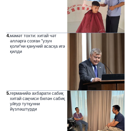
4
.
мәмәт тохти: хитай чәт
әлләргә созған ”узун
қоли“ни қануний асасқа игә
қилди
5
.
германийә ахбарати сабиқ
хитай сақчиси билән сабиқ
уйғур тутқунни
йүзләштүрди