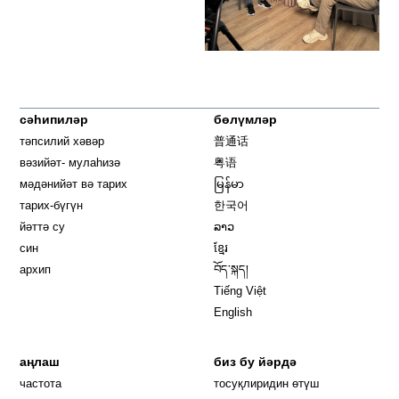
сәһипиләр
бөлүмләр
тәпсилий хәвәр
普通话
вәзийәт- мулаһизә
粤语
мәдәнийәт вә тарих
မြန်မာ
тарих-бүгүн
한국어
йәттә су
ລາວ
син
ខ្មែរ
архип
བོད་སྐད།
Tiếng Việt
English
аңлаш
биз бу йәрдә
частота
тосуқлиридин өтүш