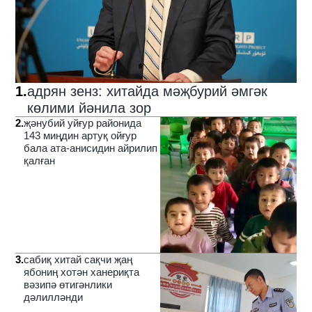
1
.
адрян зенз: хитайда мәҗбурий әмгәк
көлими йәнила зор
2
.
җәнубий уйғур районида
143 миңдин артуқ ойғур
бала ата-анисидин айрилип
қалған
3
.
сабиқ хитай сақчи җаң
ябониң хотән ханериқта
вәзипә өтигәнлики
дәлилләнди