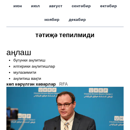
июн
июл
авғуст
сентәбир
өктәбир
ноябир
декабир
тәтиҗә тепилмиди
аңлаш
бүгүнки аңлитиш
илгирики аңлитишлар
мулазимити
аңлитиш вақти
көп көрүлгән хәвәрләр
RFA