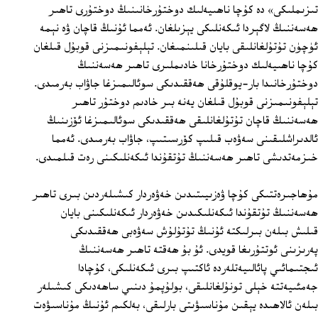
تىزىملىكى» دە كۇچا ناھىيەلىك دوختۇرخانىنىڭ دوختۇرى تاھىر
ھەسەننىڭ لاگېردا ئىكەنلىكى يېزىلغان. ئەمما ئۇنىڭ قاچان ۋە نېمە
ئۈچۈن تۇتۇلغانلىقى بايان قىلىنمىغان. تېلېفونىمىزنى قوبۇل قىلغان
كۇچا ناھىيەلىك دوختۇرخانا خادىملىرى تاھىر ھەسەننىڭ
دوختۇرخانىدا بار-يوقلۇقى ھەققىدىكى سوئالىمىزغا جاۋاب بەرمىدى.
تېلېفونىمىزنى قوبۇل قىلغان يەنە بىر خادىم دوختۇر تاھىر
ھەسەننىڭ قاچان تۇتۇلغانلىقى ھەققىدىكى سوئالىمىزغا ئۆزىنىڭ
ئالدىراشلىقىنى سەۋەب قىلىپ كۆرسىتىپ، جاۋاب بەرمىدى. ئەمما
خىزمەتدىشى تاھىر ھەسەننىڭ تۇتقۇندا ئىكەنلىكىنى رەت قىلمىدى.
مۇھاجىرەتتىكى كۇچا ۋەزىيىتىدىن خەۋەردار كىشىلەردىن بىرى تاھىر
ھەسەننىڭ تۇتقۇندا ئىكەنلىكىدىن خەۋەردار ئىكەنلىكىنى بايان
قىلىش بىلەن بىرلىكتە ئۇنىڭ تۇتۇلۇش سەۋەبى ھەققىدىكى
پەرىزىنى ئوتتۇرىغا قويدى. ئۇ بۇ ھەقتە تاھىر ھەسەننىڭ
ئىجتىمائىي پائالىيەتلەردە ئاكتىپ بىرى ئىكەنلىكى، كۇچادا
جەمئىيەتتە خېلى تونۇلغانلىقى، بولۇپمۇ دىنىي ساھەدىكى كىشىلەر
بىلەن ئالاھىدە يېقىن مۇناسىۋىتى بارلىقى، بەلكىم ئۇنىڭ مۇناسىۋەت