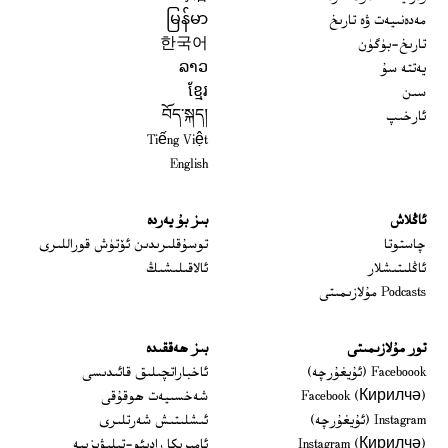
مەدەنىيەت ۋە تارىخ
မြန်မာ
تارىخ-بۈگۈن
한국어
يەتتە سۇ
ລາວ
سىن
ខ្មែរ
ئارخىپ
བོད་སྐད།
Tiếng Việt
English
ئاڭلاش
بىز بۇ يەردە
 window
چاستوتا
توسۇقلىرىدىن ئۆتۈش قوراللىرى
ئاڭلىتىشلار
ئالاقىلىشىڭ
Podcasts مۇلازىمىتى
تور مۇلازىمىتى
بىز ھەققىدە
Opens in new window
Faceboook (ئۇيغۇرچە)
ئاخباراتچىلىق قائىدىسى
Opens in new window
Facebook (Кирилчә)
شەخسىيەت ھوقۇقى
Opens in new window
Instagram (ئۇيغۇرچە)
ئىشلىتىش شەرتلىرى
Opens in new window
Instagram (Кирилчә)
ئامېرىكا رادىئو-تېلېۋىزىيە