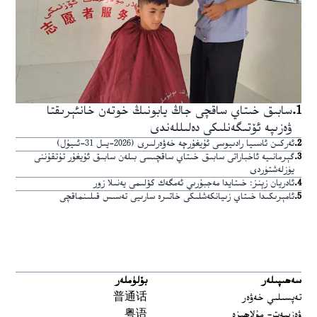
1
.
سابىق خىتاي ساقچى جاڭ يابونىڭ خوتەن خانئېرىقتا
ۋەزىپە ئۆتىگەنلىكى دەلىللەندى
2
.
ئەركىن ئاسىيا رادىيوسى ئۇيغۇرچە خەۋەرلىرى (2026-يىل 31-ئىيۇل)
3
.
گېرمانىيە ئاخباراتى سابىق خىتاي ساقچىسى بىلەن سابىق ئۇيغۇر تۇتقۇننى
يۈزلەشتۈردى
4
.
ئادريان زېنز: خىتايدا مەجبۇرىي ئەمگەك كۆلىمى يەنىلا زور
5
.
ئامېرىكىدا خىتاي زىيانكەشلىكى خاتىرە سارىيى تەسىس قىلىنماقچى
سەھىپىلەر
بۆلۈملەر
تەپسىلىي خەۋەر
普通话
ۋەزىيەت- مۇلاھىزە
粤语