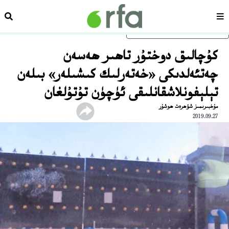
سەھىپە
ئىزد
ئاساسلىق مەزمۇنغا ئاتلاڭ
كۇچالىق دوختۇر تاھىر ھەسەن
چەتئەلدىكى «خەتەرلىك كىشىلەر» بىلەن
تېلېفونلاشقانلىقى ئۈچۈن تۇتۇلغان
مۇخبىرىمىز شۆھرەت ھوشۇر
2019.09.27