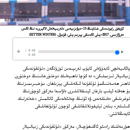
ئۇيغۇر رايونىدىكى خىتاينىڭ 13-دېۋىزىيەسى «تەربىيەلەش لاگېرى» نىڭ ئالدى
دەرۋازىسى. 2017-يىلى ئالدىنقى يېرىم يىلى، قۇمۇل.
(BITTER WINTER)
/
0:00
0:00
پائالىيەتچى ئابدۇۋەلى ئايۇپ تەرىپىدىن تۈزۈلگەن «تۇتقۇندىكى
زىيالىيلار تىزىملىكى» دە كۇچا ناھىيەلىك دوختۇرخانىنىڭ دوختۇرى
تاھىر ھەسەننىڭمۇ تۇتقۇندا ئىكەنلىكى يېزىلغان. مۇخبىرىمىزنىڭ
بۇ ھەقتە ئېلىپ بارغان ئېنىقلاشلىرى داۋامىدا مەزكۇر ئۇچۇرنىڭ
توغرىلىقى دەلىللەندى ۋە ئۇنىڭ چەتئەلدىكى ئاتالمىش «خەتەرلىك
كىشىلەر» بىلەن تېلېفونلاشقانلىقى ئۈچۈن تۇتۇلغانلىقى
ئايدىڭلاشتى.
ھۆرمەتلىك رادىئو ئاڭلىغۇچىلار، مەزكۇر «تۇتقۇندىكى زىيالىيلار