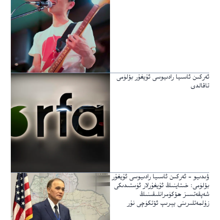
ئەركىن ئاسىيا رادىيوسى ئۇيغۇر بۆلۈمى
تاقالدى
ۋىدىيو – ئەركىن ئاسىيا رادىيوسى ئۇيغۇر
بۆلۈمى: خىتاينىڭ ئۇيغۇرلار ئۈستىدىكى
شەپقەتسىز ھۆكۈمرانلىقىنىڭ
زۇلمەتلىرىنى يېرىپ ئۆتكۈچى نۇر