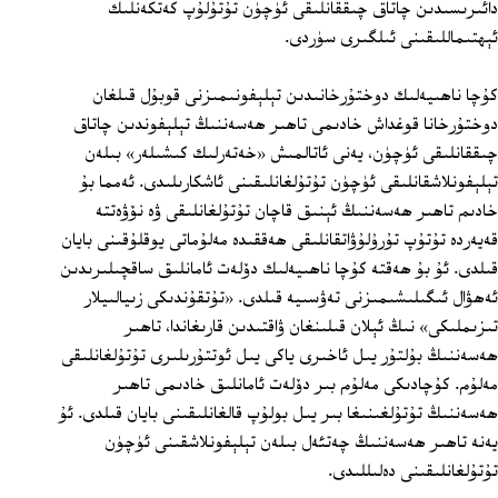
دائىرىسىدىن چاتاق چىققانلىقى ئۈچۈن تۇتۇلۇپ كەتكەنلىك
ئېھتىماللىقىنى ئىلگىرى سۈردى.
كۇچا ناھىيەلىك دوختۇرخانىدىن تېلېفونىمىزنى قوبۇل قىلغان
دوختۇرخانا قوغداش خادىمى تاھىر ھەسەننىڭ تېلېفوندىن چاتاق
چىققانلىقى ئۈچۈن، يەنى ئاتالمىش «خەتەرلىك كىشىلەر» بىلەن
تېلېفونلاشقانلىقى ئۈچۈن تۇتۇلغانلىقىنى ئاشكارىلىدى. ئەمما بۇ
خادىم تاھىر ھەسەننىڭ ئېنىق قاچان تۇتۇلغانلىقى ۋە نۆۋەتتە
قەيەردە تۇتۇپ تۇرۇلۇۋاتقانلىقى ھەققىدە مەلۇماتى يوقلۇقىنى بايان
قىلدى. ئۇ بۇ ھەقتە كۇچا ناھىيەلىك دۆلەت ئامانلىق ساقچىلىرىدىن
ئەھۋال ئىگىلىشىمىزنى تەۋسىيە قىلدى. «تۇتقۇندىكى زىيالىيلار
تىزىملىكى» نىڭ ئېلان قىلىنغان ۋاقتىدىن قارىغاندا، تاھىر
ھەسەننىڭ بۇلتۇر يىل ئاخىرى ياكى يىل ئوتتۇرىلىرى تۇتۇلغانلىقى
مەلۇم. كۇچادىكى مەلۇم بىر دۆلەت ئامانلىق خادىمى تاھىر
ھەسەننىڭ تۇتۇلغىنىغا بىر يىل بولۇپ قالغانلىقىنى بايان قىلدى. ئۇ
يەنە تاھىر ھەسەننىڭ چەتئەل بىلەن تېلېفونلاشقىنى ئۈچۈن
تۇتۇلغانلىقىنى دەلىللىدى.