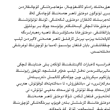
ھۆرمەتلىك رادىئو ئاڭلىغۇچىلار، مۇھاجىرەتتىكى كۇچالىقلاردىن
بىرى تۈنۈگۈن دوختۇر تاھىر ھەسەننىڭ كۇچادىكى ئەڭ
تەجرىبىلىك ئاشقازان دوختۇرى ئىكەنلىكى، ئۇنىڭ تۇتۇلۇشىنىڭ
دوختۇرخانا ئىچكى كېسەللىكلەر بۆلۈمىدە چوڭ بىر بوشلۇق
ياراتقانلىقى، دوختۇرخانا مەسئۇللىرىنىڭ ناھىيە رەھبەرلىرىگە
كاپالەتنامە يېزىپ بېرىش ئارقىلىق تاھىر ھەسەننى لاگېردىن ئېلىپ
چىققانلىقىنى بايان قىلغان بولسىمۇ، ئەمما بۇ ئۇچۇرنىڭ توغرىلىقى
دەلىللەنمىدى.
فىرانسىيە ئاخبارات ئاگېنتلىقىنىڭ ئۆتكەن يىلى خىتاينىڭ ئىچكى
ماتېرىياللىرىدىن نەقىل ئېلىپ خەۋەر قىلىشىچە، ئۇيغۇر رايونىنىڭ
پارتكوم سېكرېتارى چېن چۈئەنگو ئاتالمىش «تەربىيىلەش
مەركەزلىرى» نى «باشقۇرۇش» تا «مەكتەپتەك ئوقۇتۇش، ھەربىي
گازارمىدەك چىڭ تۇتۇش ۋە تۈرمىدەك مەخپىي تۇتۇش» نى
تەشەببۇس قىلغان ئىكەن. شۇڭا دوختۇر تاھىر ھەسەننىڭ
دوختۇرخانىنىڭ ئارىلىشىش بىلەن قويۇپ بېرىلگەنلىكى ئۇچۇرىنىڭ
توغرىلىقى ئېھتىمالدىن ئۇزاق كۆرۈلمەكتە.