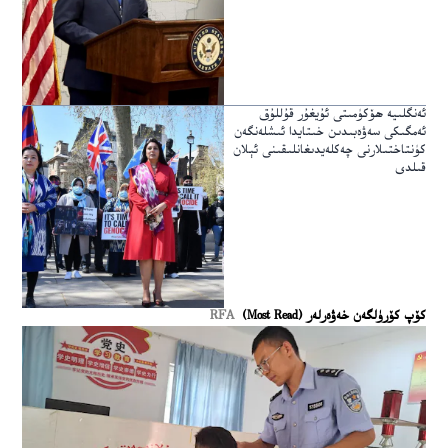
ئەنگلىيە ھۆكۈمىتى ئۇيغۇر قۇللۇق
ئەمگىكى سەۋەبىدىن خىتايدا ئىشلەنگەن
كۈنتاختىلارنى چەكلەيدىغانلىقىنى ئېلان
قىلدى
كۆپ كۆرۈلگەن خەۋەرلەر (Most Read)
RFA