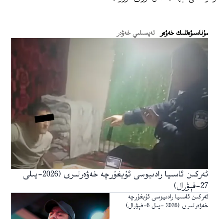
ﻣﯘﻧﺎﺳﯩﯟﻩﺗﻠﯩﻚ ﺧﻪﯞﻩﺭ
تەپسىلىي خەۋەر
ئەركىن ئاسىيا رادىيوسى ئۇيغۇرچە خەۋەرلىرى (2026-يىلى
27-فېۋرال)
ئەركىن ئاسىيا رادىيوسى ئۇيغۇرچە
خەۋەرلىرى (2026 -يىل 6-فېۋرال)