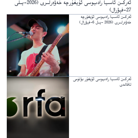
ئەركىن ئاسىيا رادىيوسى ئۇيغۇرچە خەۋەرلىرى (2026-يىلى
27-فېۋرال)
ئەركىن ئاسىيا رادىيوسى ئۇيغۇرچە
خەۋەرلىرى (2026 -يىل 6-فېۋرال)
ئەركىن ئاسىيا رادىيوسى ئۇيغۇر بۆلۈمى
تاقالدى