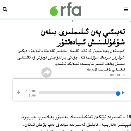
سەھىپە
ئىزد
ئاساسلىق مەزمۇنغا ئاتلاڭ
تەبىئىي پەن ئىلىملىرى بىلەن
شۇغۇللىنىش ئىبادەتتۇر
كۆپلىگەن پەيلاسوپلار ۋە كاتتا ئالىملار «ئىلىم ئاللاھقا باشلايدۇ» دېگەن
شۇئارنى بىردەك سۆزلىمەكتە. چۈنكى ياراتقۇچىنى تونۇش ۋە كائىناتنى
بىلىش پەقەت ئىلىم سايىسىدە ئەمەلگە ئاشىدۇ.
ئىختىيارىي مۇخبىرىمىز ئۆمەرجان
2013.01.18
/
0:00
0:00
19 - ئەسىردە ئۆتكەن ئەنگىلىيىلىك مەشھۇر پەيلاسوپ ھېربېرت
سپېنسر «تەربىيە» ناملىق ئەسىرىدە مۇنداق دەپ يازغان ئىكەن: