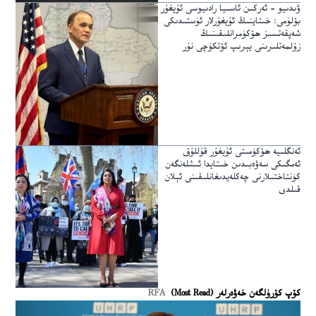
ۋىدىيو – ئەركىن ئاسىيا رادىيوسى ئۇيغۇر
بۆلۈمى: خىتاينىڭ ئۇيغۇرلار ئۈستىدىكى
شەپقەتسىز ھۆكۈمرانلىقىنىڭ
زۇلمەتلىرىنى يېرىپ ئۆتكۈچى نۇر
ئەنگلىيە ھۆكۈمىتى ئۇيغۇر قۇللۇق
ئەمگىكى سەۋەبىدىن خىتايدا ئىشلەنگەن
كۈنتاختىلارنى چەكلەيدىغانلىقىنى ئېلان
قىلدى
كۆپ كۆرۈلگەن خەۋەرلەر (Most Read)
RFA