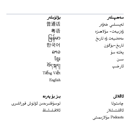
سەھىپىلەر
بۆلۈملەر
تەپسىلىي خەۋەر
普通话
ۋەزىيەت- مۇلاھىزە
粤语
مەدەنىيەت ۋە تارىخ
မြန်မာ
تارىخ-بۈگۈن
한국어
يەتتە سۇ
ລາວ
سىن
ខ្មែរ
ئارخىپ
བོད་སྐད།
Tiếng Việt
English
ئاڭلاش
بىز بۇ يەردە
 window
چاستوتا
توسۇقلىرىدىن ئۆتۈش قوراللىرى
ئاڭلىتىشلار
ئالاقىلىشىڭ
Podcasts مۇلازىمىتى