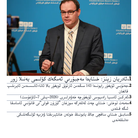
1
.
ئادريان زېنز: خىتايدا مەجبۇرىي ئەمگەك كۆلىمى يەنىلا زور
2
.
جەنۇبىي ئۇيغۇر رايونىدا 143 مىڭدىن ئارتۇق ئويغۇر بالا ئاتا-ئانىسىدىن ئايرىلىپ
قالغان
3
.
ئەركىن ئاسىيا رادىيوسى ئۇيغۇرچە خەۋەرلىرى (2026-يىلى 7-ئاۋغۇست)
4
.
مەمەت توختى: خىتاي چەت ئەللەرگە سوزغان ”ئۇزۇن قولى“نى قانۇنىي ئاساسقا
ئىگە قىلدى
5
.
سابىق خىتاي ساقچى جاڭ يابونىڭ خوتەن خانئېرىقتا ۋەزىپە ئۆتىگەنلىكى
دەلىللەندى