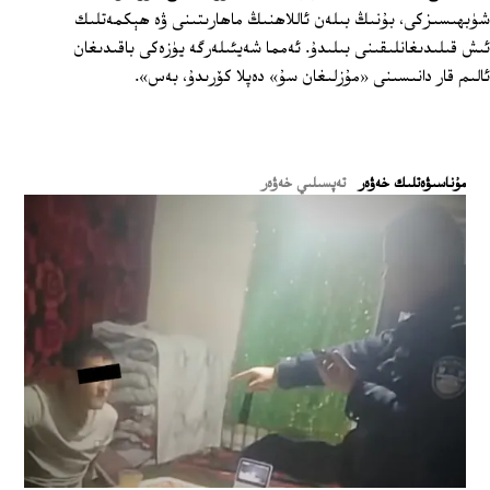
شۈبھىسىزكى، بۇنىڭ بىلەن ئاللاھنىڭ ماھارىتىنى ۋە ھېكمەتلىك
ئىش قىلىدىغانلىقىنى بىلىدۇ. ئەمما شەيئىلەرگە يۈزەكى باقىدىغان
ئالىم قار دانىسىنى «مۇزلىغان سۇ» دەپلا كۆرىدۇ، بەس».
ﻣﯘﻧﺎﺳﯩﯟﻩﺗﻠﯩﻚ ﺧﻪﯞﻩﺭ
تەپسىلىي خەۋەر