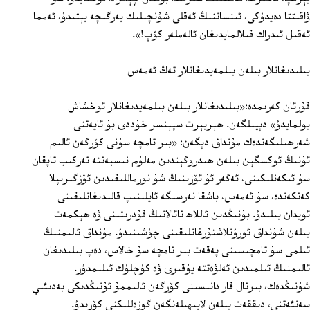
ۋاقىتتا دەيدۇكى، ئىنساننىڭ ئەقلى شۇنچىلىك يەرگىچە يېتىدۇ، ئەمما
ئەقىل ئىدراك قىلالمايدىغان ئالەملەر كۆپ!».
بىلىدىغانلار بىلەن بىلمەيدىغانلار تەڭ ئەمەس
قۇرئان كەرىمدە:«بىلىدىغانلار بىلەن بىلمەيدىغانلار ئوخشاش
بولمايدۇ» دېيىلگەن. ھېربېرت سپېنسر خۇددى بۇ ئايەتنى
شەرھىلىگەندەك مۇنداق دېگەن: «بىر تامچە سۇنى كۆرگەن ئالىم
ئۇنىڭ ئوكسگېن بىلەن ھىدروگېندىن مەلۇم نىسبەتتە تەركىب تاپقان
سۇ ئىكەنلىكىنى، ئەگەر ئۇ ئۆزىنىڭ شۇ نورماللىقىدىن ئۆزگىرىپلا
كەتكەندە، سۇ ئەمەس، باشقا نەرسىگە ئايلىنىپ قالىدىغانلىقىنى
ئوبدان بىلىدۇ. بۇنىڭدىن ئاللاھ تائالانىڭ قۇدرىتىنى ۋە ھېكمەت
بىلەن شۇنداق ئورۇنلاشتۇرغانلىقىنى چۈشىنىدۇ. مۇنداق ئالىمنىڭ
ئىلمى سۇ تامچىسىنى پەقەت بىر تامچە سۇ خالاس، دەپ بىلىدىغان
ئالىمنىڭ ئىلمىدىن ئەلۋەتتە يۇقىرى ۋە كۈچلۈك ئىلىمدۇر.
شۇنىڭدەك، بىرتال قار دانىسىنى كۆرگەن ئالىممۇ ئۇنىڭدىكى بەدىئىي
سەنئەتنى، دىققەت بىلەن لايىھىلەنگەن گۈزەللىكنى كۆرىدۇ.