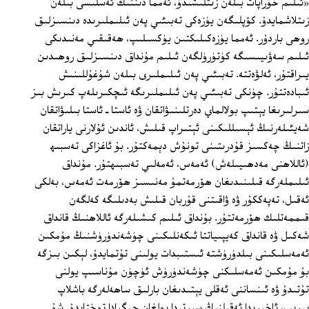
«ئىلىم خۇراپات بىلەن زىتلىشىدۇ، ئەمما دىننىڭ ئەسلىسى بىلەن
زىتلاشمايدۇ. كۆپلىگەن يۈزەكى تەبىئىي پەن ئىلىملىرىدە دىنسىزلىق
روھى باردۇر. ئەمما يۈزەكىلىكتىن يۈكسىلىپ، ھەقىقىي مەنىدىكى
ئىلىم سەۋىيىسىگە كۈتۈرۈلگەن ئىلىم مۇنداق دىنسىزلىق روھىدىن
يىراقتۇر، ئەلۋەتتە. تەبىئىي پەن ئىلىملىرى بىلەن شۇغۇللىنىش
ئىبادەتتۇر. چۈنكى تەبىئىي پەن ئىلىملىرىگە ئىچكىرىلەپ كىرىش بىز
سىرلىرىغا يېتىپ بولالماي دەرتلىنىۋاتقان ۋە ئاستا ـ ئاستا بىلىۋاتقان
شەيئىلەرنىڭ ئېسىللىكىنى ئېتىراپ قىلىش، ئاندىن ئۇلارنى ياراتقان
زاتنىڭ چەكسىز قۇدرىتىنى تونۇش دېمەكتۇر. بۇ ئاغزاكى تەسبىھ
(ئاللاھنى مەدھىيىلەش) ئەمەس، ئەمەلىي تەسبىھتۇر. مۇنداق
ئىلىملەرگە قىلىنىدىغان ھۆرمەتمۇ مەنىسىز ھۆرمەت ئەمەس، بەلكى
ئەقىل، تەپەككۇر ۋە ۋاقىتنى قۇربان قىلىش بەدىلىگە كەلگەن
قىممەتلىك ھۆرمەتتۇر. بۇنداق ئىلىم كىشىلەرگە ئاللاھنىڭ قانداق
شەكىل ۋە قانداق كەيپىياتتا ئىكەنلىكىنى چۈشەندۈرۈشنىڭ مۇمكىن
ئەمەسلىكىنى بىلدۈرۈشتە ئىستىبدات يولىنى تۇتمايدۇ، لېكىن بىزگە
بۇ مۇمكىن ئەمەسلىكنى چۈشەندۈرۈش ئۈچۈن مۇناسىپ يولنى
تۇتىدۇ ۋە ئىنساننى ئەقلى يېتىدىغان بارلىق ساھەلەرگە باشلاپ
بېرىپ، ئاخىرىدا ئەقىلنىڭ سىرتىدا بولغان چېگرادا توختايدۇ. شۇ