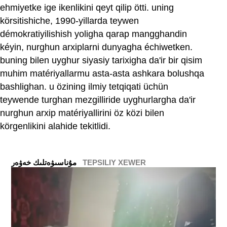
ehmiyetke ige ikenlikini qeyt qilip ötti. uning
körsitishiche, 1990-yillarda teywen
démokratiyilishish yoligha qarap mangghandin
kéyin, nurghun arxiplarni dunyagha échiwetken.
buning bilen uyghur siyasiy tarixigha da'ir bir qisim
muhim matériyallarmu asta-asta ashkara bolushqa
bashlighan. u özining ilmiy tetqiqati üchün
teywende turghan mezgilliride uyghurlargha da'ir
nurghun arxip matériyallirini öz közi bilen
körgenlikini alahide tekitlidi.
TEPSILIY XEWER
ﻣﯘﻧﺎﺳﯩﯟﻩﺗﻠﯩﻚ ﺧﻪﯞﻩﺭ