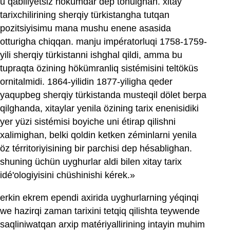
u qabiliyetsiz hökümdar dep tonulghan. xitay
tarixchilirining sherqiy türkistangha tutqan
pozitsiyisimu mana mushu enene asasida
otturigha chiqqan. manju impératorluqi 1758-1759-
yili sherqiy türkistanni ishghal qildi, amma bu
tupraqta özining hökümranliq sistémisini teltöküs
ornitalmidi. 1864-yilidin 1877-yiligha qeder
yaqupbeg sherqiy türkistanda musteqil dölet berpa
qilghanda, xitaylar yenila özining tarix enenisidiki
yer yüzi sistémisi boyiche uni étirap qilishni
xalimighan, belki qoldin ketken zéminlarni yenila
öz térritoriyisining bir parchisi dep hésablighan.
shuning üchün uyghurlar aldi bilen xitay tarix
idé'ologiyisini chüshinishi kérek.»
erkin ekrem ependi axirida uyghurlarning yéqinqi
we hazirqi zaman tarixini tetqiq qilishta teywende
saqliniwatqan arxip matériyallirining intayin muhim