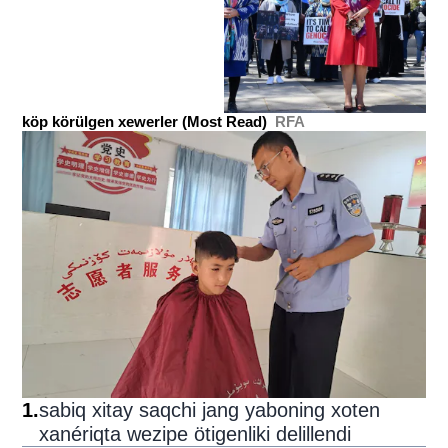
köp körülgen xewerler (Most Read)
RFA
1
.
sabiq xitay saqchi jang yaboning xoten
xanériqta wezipe ötigenliki delillendi