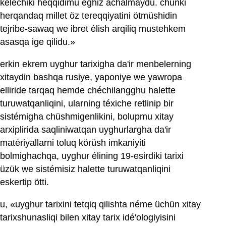
kélechiki heqqidimu éghiz achalmaydu. chünki
herqandaq millet öz tereqqiyatini ötmüshidin
tejribe-sawaq we ibret élish arqiliq mustehkem
asasqa ige qilidu.»
erkin ekrem uyghur tarixigha da'ir menbelerning
xitaydin bashqa rusiye, yaponiye we yawropa
elliride tarqaq hemde chéchilangghu halette
turuwatqanliqini, ularning téxiche retlinip bir
sistémigha chüshmigenlikini, bolupmu xitay
arxiplirida saqliniwatqan uyghurlargha da'ir
matériyallarni toluq körüsh imkaniyiti
bolmighachqa, uyghur élining 19-esirdiki tarixi
üzük we sistémisiz halette turuwatqanliqini
eskertip ötti.
u, «uyghur tarixini tetqiq qilishta néme üchün xitay
tarixshunasliqi bilen xitay tarix idé'ologiyisini