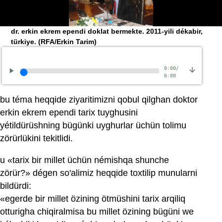
dr. erkin ekrem ependi doklat bermekte. 2011-yili dékabir,
türkiye.
(RFA/Erkin Tarim)
0:00
/
0:00
bu téma heqqide ziyaritimizni qobul qilghan doktor
erkin ekrem ependi tarix tuyghusini
yétildürüshning bügünki uyghurlar üchün tolimu
zörürlükini tekitlidi.
u «tarix bir millet üchün némishqa shunche
zörür?» dégen so'alimiz heqqide toxtilip munularni
bildürdi:
«egerde bir millet özining ötmüshini tarix arqiliq
otturigha chiqiralmisa bu millet özining bügüni we