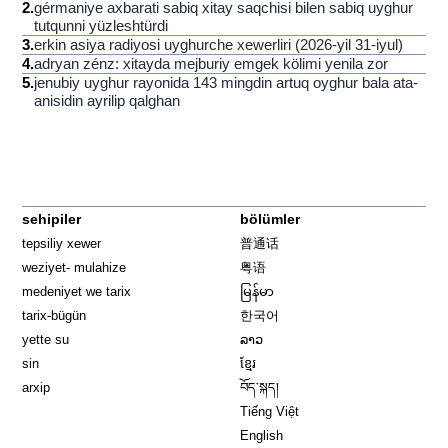
2
.
gérmaniye axbarati sabiq xitay saqchisi bilen sabiq uyghur
tutqunni yüzleshtürdi
3
.
erkin asiya radiyosi uyghurche xewerliri (2026-yil 31-iyul)
4
.
adryan zénz: xitayda mejburiy emgek kölimi yenila zor
5
.
jenubiy uyghur rayonida 143 mingdin artuq oyghur bala ata-
anisidin ayrilip qalghan
sehipiler
bölümler
tepsiliy xewer
普通话
weziyet- mulahize
粤语
medeniyet we tarix
မြန်မာ
tarix-bügün
한국어
yette su
ລາວ
sin
ខ្មែរ
arxip
བོད་སྐད།
Tiếng Việt
English