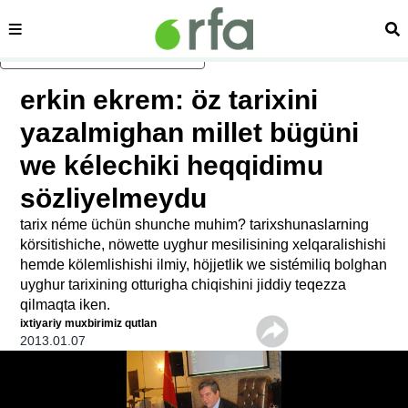
sehipe
izd
asasliq mezmungha atlang
erkin ekrem: öz tarixini
yazalmighan millet bügüni
we kélechiki heqqidimu
sözliyelmeydu
tarix néme üchün shunche muhim? tarixshunaslarning
körsitishiche, nöwette uyghur mesilisining xelqaralishishi
hemde kölemlishishi ilmiy, höjjetlik we sistémiliq bolghan
uyghur tarixining otturigha chiqishini jiddiy teqezza
qilmaqta iken.
ixtiyariy muxbirimiz qutlan
2013.01.07