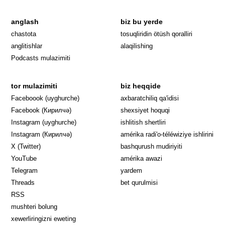
anglash
biz bu yerde
Opens in 
chastota
tosuqliridin ötüsh qoralliri
anglitishlar
alaqilishing
Podcasts mulazimiti
tor mulazimiti
biz heqqide
Opens in new window
Faceboook (uyghurche)
axbaratchiliq qa'idisi
Opens in new window
Facebook (Кирилчә)
shexsiyet hoquqi
Opens in new window
Instagram (uyghurche)
ishlitish shertliri
Opens in new window
Instagram (Кирилчә)
amérika radi'o-téléwiziye ishlirini
Opens in new window
Opens in new
X (Twitter)
bashqurush mudiriyiti
Opens in new window
Opens in new window
YouTube
amérika awazi
Opens in new window
Telegram
yardem
Opens in new window
Threads
bet qurulmisi
RSS
mushteri bolung
xewerliringizni eweting