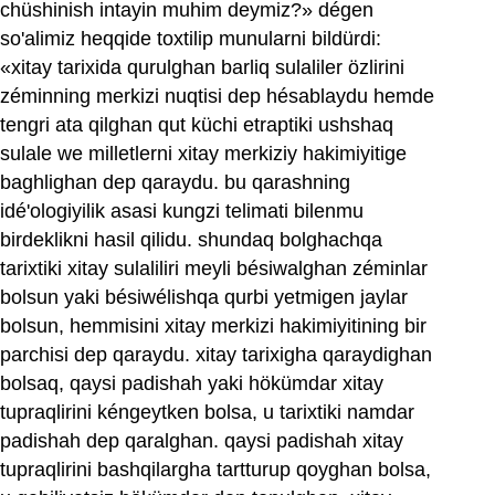
chüshinish intayin muhim deymiz?» dégen
so'alimiz heqqide toxtilip munularni bildürdi:
«xitay tarixida qurulghan barliq sulaliler özlirini
zéminning merkizi nuqtisi dep hésablaydu hemde
tengri ata qilghan qut küchi etraptiki ushshaq
sulale we milletlerni xitay merkiziy hakimiyitige
baghlighan dep qaraydu. bu qarashning
idé'ologiyilik asasi kungzi telimati bilenmu
birdeklikni hasil qilidu. shundaq bolghachqa
tarixtiki xitay sulaliliri meyli bésiwalghan zéminlar
bolsun yaki bésiwélishqa qurbi yetmigen jaylar
bolsun, hemmisini xitay merkizi hakimiyitining bir
parchisi dep qaraydu. xitay tarixigha qaraydighan
bolsaq, qaysi padishah yaki hökümdar xitay
tupraqlirini kéngeytken bolsa, u tarixtiki namdar
padishah dep qaralghan. qaysi padishah xitay
tupraqlirini bashqilargha tartturup qoyghan bolsa,