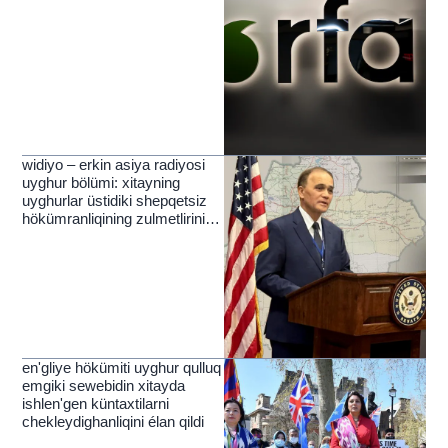
widiyo – erkin asiya radiyosi
uyghur bölümi: xitayning
uyghurlar üstidiki shepqetsiz
hökümranliqining zulmetlirini
yérip ötküchi nur
en'gliye hökümiti uyghur qulluq
emgiki sewebidin xitayda
ishlen'gen küntaxtilarni
chekleydighanliqini élan qildi