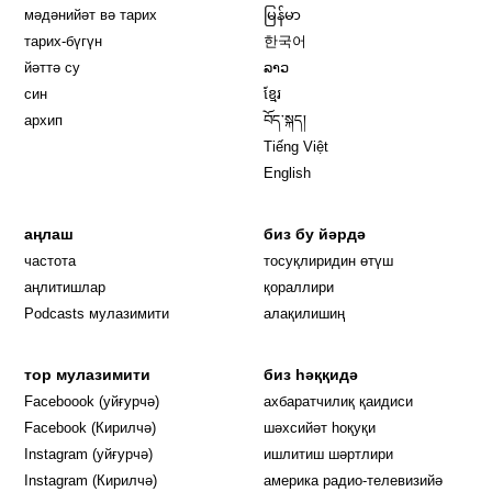
мәдәнийәт вә тарих
မြန်မာ
тарих-бүгүн
한국어
йәттә су
ລາວ
син
ខ្មែរ
архип
བོད་སྐད།
Tiếng Việt
English
аңлаш
биз бу йәрдә
частота
тосуқлиридин өтүш
Opens in new window
аңлитишлар
қораллири
Podcasts мулазимити
алақилишиң
тор мулазимити
биз һәққидә
Opens in new window
Faceboook (уйғурчә)
ахбаратчилиқ қаидиси
Opens in new window
Facebook (Кирилчә)
шәхсийәт һоқуқи
Opens in new window
Instagram (уйғурчә)
ишлитиш шәртлири
Opens in new window
Instagram (Кирилчә)
америка радио-телевизийә