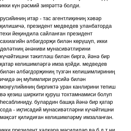
икки күн рәсмий зиярәттә болди.
русийиниң итар - тас агентлиқиниң хәвәр
қилишичә, президент медведев уланбаторда
техи йеқиндила сайланған президент
сахиагийн әлбәгдорҗи билән көрүшүп, икки
дөләтниң әнәниви мунасивәтлирини
күчәйтишни тәкитләш билән биргә, йәнә бир
қатар келишимләргә имза қойди. медведев
билән әлбәгдорҗиниң түзгән келишимлириниң
ичидә әң муһимлири русийә билән
моңғулийиниң бирликтә уран канлирини тепиш
вә қезиш ширкити қуруш тохтамнамиси болуп
һесаблиниду. булардин башқа йәнә бир қатар
сода - иқтисадий мунасивәтләрни күчәйтишни
мәқсәт қилидиған келишимләрму имзаланған.
икки президент хәлқара мәсилиләр вә б д т ни