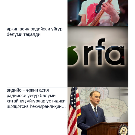
әркин асия радийоси уйғур
бөлүми тақалди
видийо – әркин асия
радийоси уйғур бөлүми:
хитайниң уйғурлар үстидики
шәпқәтсиз һөкүмранлиқиниң
зулмәтлирини йерип өткүчи
нур