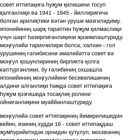
совет иттипақиға һуҗум қилишини тосуп
қалғанлиқи вә 1941 - 1945 - йиллириғичә
болған арилиқтики вәтән уруши мәзгилидиму,
японийиниң шәрқ тәрәптин һуҗум қилмаслиқи
үчүн шәрт һазирлиғанлиқини җәзимләштүриду.
моңғулийә тарихчилири болса, халхин - гол
урушиниң ғәлибисини әмәлийәттә совет вә
моңғул қошунлириниң бирликтә қолға
кәлтүргәнлики, бу ғәлибиниң охшашла
японийиниң моңғулийини бесивелишиниң
алдини алғанлиқи һәмдә совет иттипақиға
һуҗум қозғишида тосақлиқ ролини
ойниғанлиқини муәййәнләштүриду.
моңғулийә совет иттипақиниң йимирилишидин
кейин, өзиниң худди 16 - совет иттипақдаш
җумһурийитидәк орнидин қутулуп, москваниң