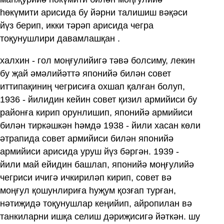
һөкүмити арисида бу йәрни талишиш вәқәси
йүз берип, икки тәрәп арисида чегра
тоқунушлири давамлашқан .
халхин - гол моңғулийигә тәвә болсиму, лекин
бу җай әмәлийәттә японийә билән совет
иттипақиниң чегрисиға охшап қалған болуп,
1936 - йилидин кейин совет қизил армийиси бу
районға кирип орунлишип, японийә армийиси
билән тиркәшкән һәмдә 1938 - йили хасан көли
әтрапида совет армийиси билән японийә
армийиси арисида уруш йүз бәргән. 1939 -
йили май ейидин башлап, японийә моңғулийә
чегриси ичигә ичкириләп кирип, совет вә
моңғул қошунлириға һуҗум қозғап турған,
нәтиҗидә тоқунушлар кеңийип, айропилан вә
танкиларни ишқа селиш дәриҗисигә йәткән. шу