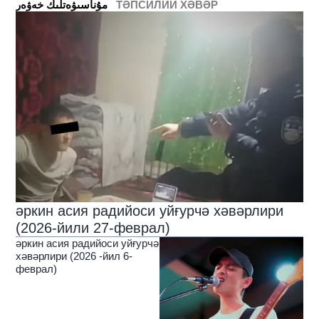
ТӘПСИЛИЙ ХӘВӘР
ﻣﯘﻧﺎﺳﯩﯟﻩﺗﻠﯩﻚ ﺧﻪﯞﻩﺭ
әркин асия радийоси уйғурчә хәвәрлири
(2026-йили 27-феврал)
әркин асия радийоси уйғурчә
хәвәрлири (2026 -йил 6-
феврал)