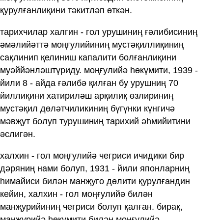
қурулғанлиқини тәкитләп өткән.
тарихчилар халгин - гол урушиниң ғәлибисиниң
әмәлийәттә моңғулийиниң мустәқиллиқиниң
сақлинип қелиниш капалити болғанлиқини
муәййәнләштүриду. моңғулийә һөкүмити, 1939 -
йили 8 - айда ғәлибә қилған бу урушниң 70
йиллиқини хатириләш арқилиқ өзлириниң
мустәқил дөләтчиликиниң бүгүнки күнгичә
мәвҗут болуп турушиниң тарихий әһмийитини
әслигән.
халхин - гол моңғулийә чегриси ичидики бир
дәряниң нами болуп, 1931 - йили японларниң
һимайиси билән манҗуго дөлити қурулғандин
кейин, халхин - гол моңғулийә билән
манҗурийиниң чегриси болуп қалған. бирақ,
манҗурийә һөкүмити билән моңғулийә