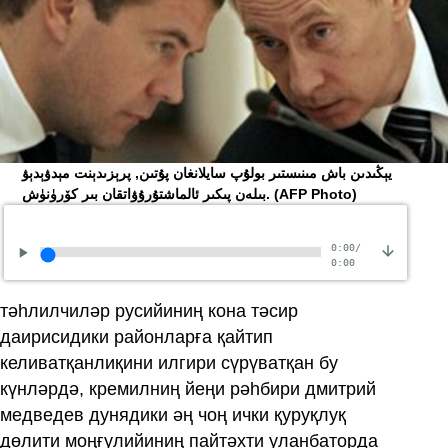
ﻳﯧﯖﯩﺪﯨﻦ ﺑﺎﺵ ﻣﯩﻨﯩﺴﺘﯩﺮ ﺑﻮﻟﯘﭖ ﺳﺎﻳﻼﻧﻐﺎﻥ ﭘﯘﺗﯩﻦ, ﭘﺮﯦﺰﯨﺪﯦﻨﺖ ﻣﯧﺪﯞﯦﺪﯦﯟ
(AFP Photo)
ﺑﯩﻠﻪﻥ ﭘﯩﻜﯩﺮ ﺋﺎﻟﻤﺎﺷﺘﯘﺭﯗﯞﺍﺗﻘﺎﻥ ﺑﯩﺮ ﻛﯚﺭﯛﻧﯜﺵ.
0:00
/
0:00
тәһлилчиләр русийиниң кона тәсир
даирисидики районларға қайтип
келиватқанлиқини илгири сүрүватқан бу
күнләрдә, кремилниң йеңи рәһбири дмитрий
медведев дунядики әң чоң ички қуруқлуқ
дөлити моңғулийиниң пайтәхти уланбаторда