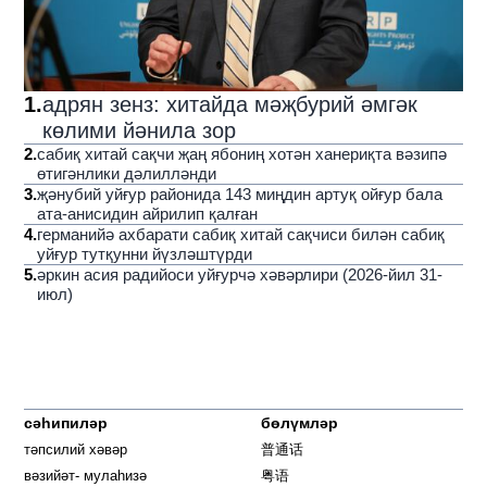
1
.
адрян зенз: хитайда мәҗбурий әмгәк
көлими йәнила зор
2
.
сабиқ хитай сақчи җаң ябониң хотән ханериқта вәзипә
өтигәнлики дәлилләнди
3
.
җәнубий уйғур районида 143 миңдин артуқ ойғур бала
ата-анисидин айрилип қалған
4
.
германийә ахбарати сабиқ хитай сақчиси билән сабиқ
уйғур тутқунни йүзләштүрди
5
.
әркин асия радийоси уйғурчә хәвәрлири (2026-йил 31-
июл)
сәһипиләр
бөлүмләр
тәпсилий хәвәр
普通话
вәзийәт- мулаһизә
粤语