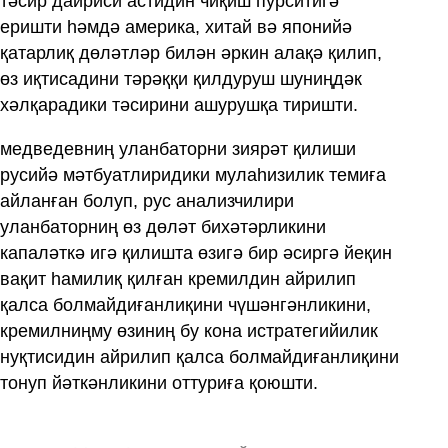
тәсир даириси астидин чиқиш пурситигә
еришти һәмдә америка, хитай вә японийә
қатарлиқ дөләтләр билән әркин алақә қилип,
өз иқтисадини тәрәққи қилдуруш шуниңдәк
хәлқарадики тәсирини ашурушқа тиришти.
медведевниң уланбаторни зиярәт қилиши
русийә мәтбуатлиридики мулаһизилик темиға
айланған болуп, рус анализчилири
уланбаторниң өз дөләт бихәтәрликини
капаләткә игә қилишта өзигә бир әсиргә йеқин
вақит һамилиқ қилған кремилдин айрилип
қалса болмайдиғанлиқини чүшәнгәнликини,
кремилниңму өзиниң бу кона истратегийилик
нуқтисидин айрилип қалса болмайдиғанлиқини
тонуп йәткәнликини оттуриға қоюшти.