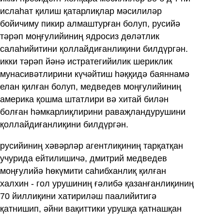
ислаһат қилиш қатарлиқлар мәсилиләр
бойичиму пикир алмаштурған болуп, русийә
тәрәп моңғулийиниң ядросиз дөләтлик
салаһийитини қоллайдиғанлиқини билдүргән.
икки тәрәп йәнә истратегийилик шериклик
мунасивәтлирини күчәйтиш һәққидә баяннамә
елан қилған болуп, медведев моңғулийиниң
америка қошма штатлири вә хитай билән
болған һәмкарлиқлирини раваҗландурушини
қоллайдиғанлиқини билдүргән.
русийиниң хәвәрләр агентлиқиниң тарқатқан
учурида ейтилишичә, дмитрий медведев
моңғулийә һөкүмити саһибханлиқ қилған
халхин - гол урушиниң ғәлибә қазанғанлиқиниң
70 йиллиқини хатириләш паалийитигә
қатнишип, әйни вақиттики урушқа қатнашқан