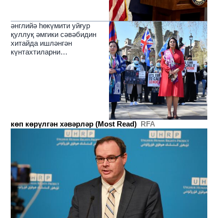
әнглийә һөкүмити уйғур
қуллуқ әмгики сәвәбидин
хитайда ишләнгән
күнтахтиларни
чәкләйдиғанлиқини елан
қилди
көп көрүлгән хәвәрләр (Most Read)
RFA