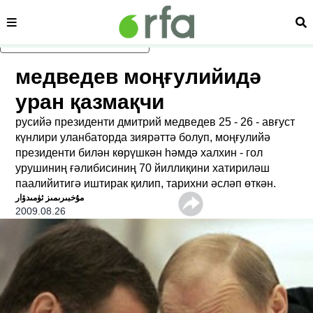
сәһипә
из
асаслиқ мәзмунға атлаң
медведев моңғулийидә
уран қазмақчи
русийә президенти дмитрий медведев 25 - 26 - авғуст
күнлири уланбаторда зиярәттә болуп, моңғулийә
президенти билән көрүшкән һәмдә халхин - гол
урушиниң ғәлибисиниң 70 йиллиқини хатириләш
паалийитигә иштирак қилип, тарихни әсләп өткән.
ﻣﯘﺧﺒﯩﺮﯨﻤﯩﺰ ﺋﯜﻣﯩﺪﯞﺍﺭ
2009.08.26