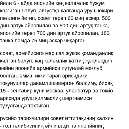
йили 6 - айда японийә кәң көләмлик һуҗум
қозғиған болуп, авғустқа кәлгәндә уруш юқири
пәллигә йетип, совет тәрәп 60 миң әскәр, 500
дин артуқ айропилан вә 500 дин артуқ танка,
японийә тәрәп 700 дин артуқ айропилан, 180
танка һәмдә 75 миң әскәр чиқарған.
совет, армийисигә маршал җуков қоманданлиқ
қилған болуп, кәң көләмлик қаттиқ җәңләрдин
кейин японийә армийиси пүтүнләй мәғлуб
болған. әмма, икки тәрәп арисидики
тоқунушлар давамлишивәргән болсиму, бирақ
15 - сентәбир күни москва, уланбатур вә токйо
арисида уруш қилмаслиқ шәртнамиси
түзүлгәндә тохтиған.
русийә тарихчилири совет иттипақиниң халхин
- гол ғәлибисиниң әйни вақитта японйиниң