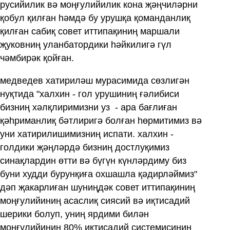
русийилик вә моңғулийилик кона җәңчиләрни
қобул қилған һәмдә бу урушқа қоманданлиқ
қилған сабиқ совет иттипақиниң маршали
җуковниң уланбатордики һәйкилигә гүл
чәмбирәк қойған.
медведев хатириләш мурасимида сөзлигән
нуқтида "халхин - гол урушиниң ғәлибиси
бизниң хәлқлиримизни уз ‏ - ара бағлиған
қәһриманлиқ бәтлиригә болған һөрмитимиз вә
уни хатирилишимизниң испати. халхин -
голдики җәңләрдә бизниң достлуқимиз
синақлардин өтти вә бүгүн күнләрдиму биз
буни худди бурунқиға охшашла қәдирләймиз"
дәп җакарлиған шуниңдәк совет иттипақиниң
моңғулийиниң асаслиқ сиясий вә иқтисадий
шерики болуп, униң ярдими билән
моңғулийиниң 80% иқтисадий системисиниң