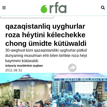
sehipe
izd
asasliq mezmungha atlang
qazaqistanliq uyghurlar
roza héytini kélechekke
chong ümidte kütüwaldi
30-awghust küni qazaqistandiki uyghurlar pütkül
dunyaning musulman ehli bilen birlikte roza héyt
bayrimini kütüwaldi.
ixtiyariy muxbirimiz oyghan
2011.08.31