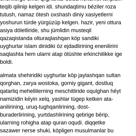
teqib qilinip kelgen idi. shundaqtimu béziler roza
tutush, namaz ötesh oxshash diniy xasiyetlerni
yoshurun türde yürgüzüp kelgen. hazir, yeni ottura
asiya döletliride, shu jümlidin musteqil
qazaqistanda olturaqlashqan köp sandiki
uyghurlar islam dinidiki öz ejdadlirining enenilirini
saqlashta hem ularni atap ötüshte erkinchilikke ige
boldi.
almata shehiridiki uyghurlar köp jaylashqan sultan
qorghan, zarya wostoka, gorniy gigant, dostluq
qatarliq mehellilerning meschitliride oqulghan héyt
namizidin kéyin xelq, yashlar tügep ketken ata-
anilirining, uruq-tughqanlirining, dost-
buraderlirining, yurtdashlirining qebrige bérip,
ularning rohigha atap quran oqudi. diqqetke
sazawer nerse shuki, köpligen musulmanlar bu