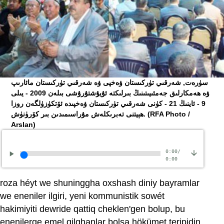
ﺳﯜﺭﻩﺕ, ﺷﻪﺭﻗﯩﻲ ﺗﯜﺭﻛﯩﺴﺘﺎﻥ ﯞﻩﺧﭙﻰ ﯞﻩ ﺷﻪﺭﻗﯩﻲ ﺗﯜﺭﻛﯩﺴﺘﺎﻥ ﻣﺎﺋﺎﺭﯨﭗ
ﯞﻩ ﻫﻪﻣﻜﺎﺭﻟﯩﻖ ﺟﻪﻣﺌﯩﻴﯩﺘﯩﻨﯩﯔ ﺑﯩﺮﻟﯩﻜﺘﻪ ﺋﯘﻳﯘﺷﺘﯘﺭﯗﺷﻰ ﺑﯩﻠﻪﻥ 2009 ‏- ﻳﯩﻠﻰ
9 ‏‏- ﺋﺎﻳﻨﯩﯔ 21 ‏- ﻛﯜﻧﻰ ﺷﻪﺭﻗﯩﻲ ﺗﯜﺭﻛﯩﺴﺘﺎﻥ ﯞﻩﺧﭙﯩﺪﻩ ﺋﯚﺗﻜﯜﺯﯛﻟﮕﻪﻥ ﺭﻭﺯﺍ
(RFA Photo /
ﻫﯧﻴﺘﻨﻰ ﺗﻪﺑﺮﯨﻜﻠﻪﺵ ﻣﯘﺭﺍﺳﯩﻤﯩﺪﯨﻦ ﺑﯩﺮ ﻛﯚﺭﯛﻧﯜﺵ.
Arslan)
0:00
/
0:00
roza héyt we shuninggha oxshash diniy bayramlar
we eneniler ilgiri, yeni kommunistik sowét
hakimiyiti dewride qattiq cheklen'gen bolup, bu
enenilerge emel qilghanlar bolsa hökümet teripidin