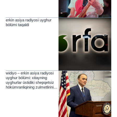
erkin asiya radiyosi uyghur
bölümi taqaldi
widiyo – erkin asiya radiyosi
uyghur bölümi: xitayning
uyghurlar üstidiki shepqetsiz
hökümranliqining zulmetlirini
yérip ötküchi nur