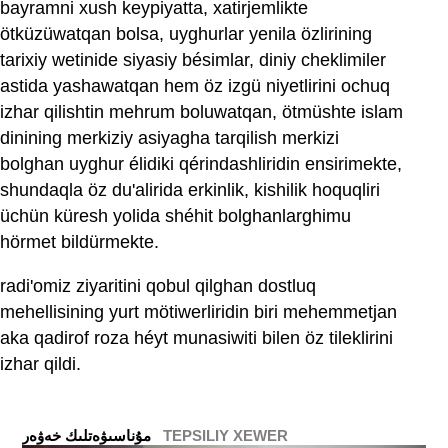
bayramni xush keypiyatta, xatirjemlikte
ötküzüwatqan bolsa, uyghurlar yenila özlirining
tarixiy wetinide siyasiy bésimlar, diniy cheklimiler
astida yashawatqan hem öz izgü niyetlirini ochuq
izhar qilishtin mehrum boluwatqan, ötmüshte islam
dinining merkiziy asiyagha tarqilish merkizi
bolghan uyghur élidiki qérindashliridin ensirimekte,
shundaqla öz du'alirida erkinlik, kishilik hoquqliri
üchün küresh yolida shéhit bolghanlarghimu
hörmet bildürmekte.
radi'omiz ziyaritini qobul qilghan dostluq
mehellisining yurt mötiwerliridin biri mehemmetjan
aka qadirof roza héyt munasiwiti bilen öz tileklirini
izhar qildi.
TEPSILIY XEWER
ﻣﯘﻧﺎﺳﯩﯟﻩﺗﻠﯩﻚ ﺧﻪﯞﻩﺭ