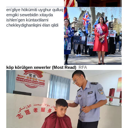
en'gliye hökümiti uyghur qulluq
emgiki sewebidin xitayda
ishlen'gen küntaxtilarni
chekleydighanliqini élan qildi
köp körülgen xewerler (Most Read)
RFA