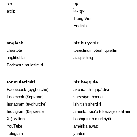
sin
ខ្មែរ
arxip
བོད་སྐད།
Tiếng Việt
English
anglash
biz bu yerde
Opens in 
chastota
tosuqliridin ötüsh qoralliri
anglitishlar
alaqilishing
Podcasts mulazimiti
tor mulazimiti
biz heqqide
Opens in new window
Faceboook (uyghurche)
axbaratchiliq qa'idisi
Opens in new window
Facebook (Кирилчә)
shexsiyet hoquqi
Opens in new window
Instagram (uyghurche)
ishlitish shertliri
Opens in new window
Instagram (Кирилчә)
amérika radi'o-téléwiziye ishlirini
Opens in new window
Opens in new
X (Twitter)
bashqurush mudiriyiti
Opens in new window
Opens in new window
YouTube
amérika awazi
Opens in new window
Telegram
yardem