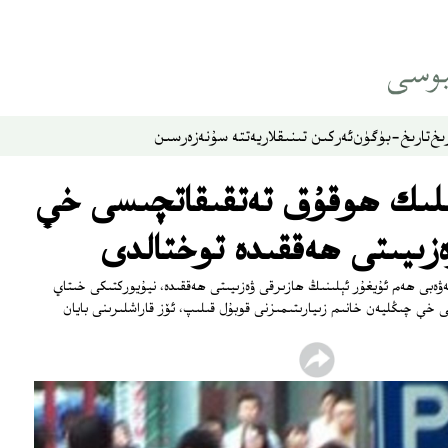
ىخ
تارىخ-بۈگۈن
ئەركىن تىنىقلار
يەتتە سۇ
نەزەر
سىن
ىلىك ھوقۇق تەتقىقاتچىسى خې
زىيىتى ھەققىدە توختالدى
ەۋەبى ھەم ئۇيغۇر ئېلىنىڭ ھازىرقى ۋەزىيىتى ھەققىدە، نيۇيوركتىكى خىتاي
خې چىڭليەن خانىم زىيارىتىمىزنى قوبۇل قىلىپ، ئۆز قاراشلىرىنى بايان