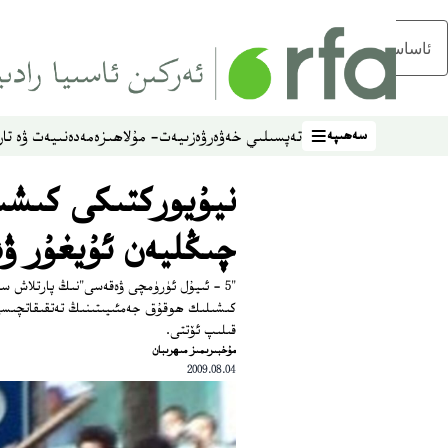
ئاساسلىق مەزمۇنغا ئاتلاڭ
سەھىپە
تەپسىلىي خەۋەر
ۋەزىيەت- مۇلاھىزە
مەدەنىيەت ۋە تار
سەھىپە
نيۇيوركتىكى كىش
چىڭليەن ئۇيغۇر ۋە
"5 - ئىيۇل ئۈرۈمچى ۋەقەسى"نىڭ پارتلاش س
كىشىلىك ھوقۇق جەمئىيىتىنىڭ تەتقىقاتچىسى 
قىلىپ ئۆتتى.
ﻣﯘﺧﺒﯩﺮﯨﻤﯩﺰ ﻣﯩﻬﺮﯨﺒﺎﻥ
2009.08.04