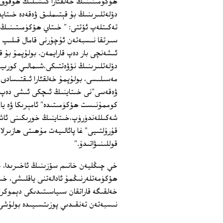
ھۆكۈمىتىنىڭ خەلقئارا كىشىلىك ھوقۇق قان
دۆلەتلىرىنىڭ بۇ قېتىملىق ۋەقەدە خىتايغ
تەكىتلەپ ئۆتتى: " خىتاي ھۆكۈمىتىنىڭ
سىرتقا نىسبەتەن ئۇچۇرنى قامال قىلىپ 
ئىشەنچى بار دەپ قارايمەن. بولۇپمۇ بۇ 
دۆلەتلىرىنىڭ نۆۋەتتىكى،شىمالىي كورىيە 
مەسىلىسى، بولۇپمۇ خەلقئارا ئىقتىسادى
ۋەقەسى"نى خىتاينىڭ ئىچكى ئىشى دەپ قا
كوممۇنىست ھۆكۈمىتىدە" ئامېرىكا ۋە ياۋ
شەكىللەندۈرۈپ،خىتاينىڭ خورىكىنى ئاشۇر
قۇرۇلتىيى" غا پائالىيەت مۇھىتى ھازىر
قوللىنىۋاتىدۇ."
خې چىڭليەن خانىم سۆزىنىڭ ئاخىرىدا، خ
ھۆكۈمەتلەرنىڭمۇ ئادالەتنى ياقلىشى، خى
خەلقىگە قاراتقان سىياسىتىدىكى دېموكر
نىسبەتەن تەنقىدىي پوزىتسىيىدە بولۇشى