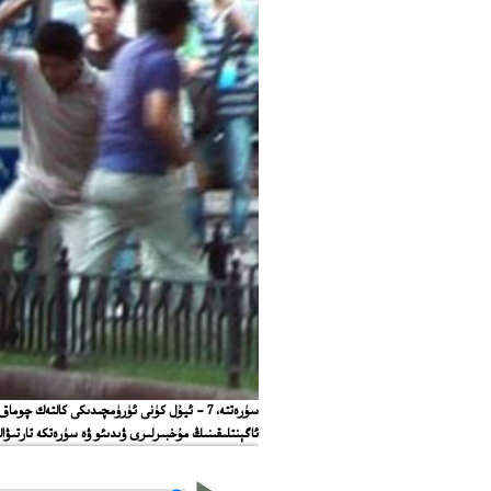
ﺳﯜﺭﻩﺗﺘﻪ، 7 - ﺋﻴﯘﻝ ﻛﯜﻧﻰ ﺋﯜﺭﯛﻣﭽﯩﺪﯨﻜﻰ ﻛﺎﻟﺘﻪﻙ ﭼ
ﺋﺎﮔﯧﻨﺘﻠﯩﻘﯩﻨﯩﯔ ﻣﯘﺧﺒﯩﺮﻟﯩﺮﻯ ﯞﯨﺪﯨﺌﻮ ﯞﻩ ﺳﯜﺭﻩﺗﻜﻪ ﺗﺎﺭﺗﯩﯟﺍﻟ