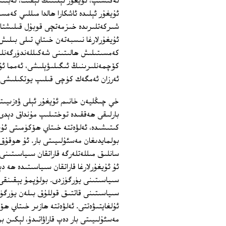
ئەگىشىپ، ئۇيغۇر ئېلىنىڭ نېفىت، تەبىئىي
ئۇيغۇر ئېلىدە ئاشكارا ھالدا مىللىي كەم
شىركەتلىرىدە خىزمەتچى قوبۇل قىلىشتا،
ئۇيغۇرلارغا نىسبەتەن خىتاي تىلى بىلىش 
كەمسىتىلىش ھالىتىنى شەكىللەندۈرگەنلى
كۆچمەنلىرىنىڭ ئىگىلىۋېلىشى، ئەمما ئۇي
ئەرزان ئەمگەك كۈچى قىلىپ يوتكىلىشى، ئ
خې چىڭليەن خانىم ئۇيغۇر ئېلى ۋەزىيىت
بارلىقى ھەققىدە توختىلىپ مۇنداق دېدى 
كىتىشىدە، ئەلۋەتتە خىتاي ھۆكۈمىتى ئۇي
سانلىق مىللەتلەرگە قاراتقان سىياسىتىنى
ئۇ ئۇيغۇرلارغا قاراتقان سىياسىتىدە ھە 
سىياسىتىنى يۈرگۈزدى. بولۇپمۇ يېقىنقى 
سىياسىتىنى قاتتىق قوللۇق بىلەن يۈرگۈزۈ
مەسئۇلىيىتى بار دەپ قاراۋاتىدۇ، لېكىن 