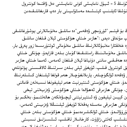
تەنقىدلەش نۇقتىسىدىن ئەمەس، بەلكى ئۇنىڭ 5 - ئىيۇل نامايىشى كۈنى نامايىشنى دەل ۋاقتىدا كونترول
شقا ئايلىنىپ كېتىشىدە مەسئۇلىيىتى بار دەپ قارىغانلىقىدىن
بۇ قېتىم "ئۈرۈمچى ۋەقەسى"دە سانلىق مەلۇماتلارنى يوشۇرغانلىقى
پ مۇنداق دېدى :"ھازىر خىتاي ھۆكۈمىتى ئېلان قىلغان سانلىق
 خەلقئارا مەتبۇئاتلارنىڭ سانلىق مەلۇماتى ئوتتۇرىسىدا زور پەرق بار.
سانلىق مەلۇماتىنىڭ راستلىقىغا گۇمان بىلەن قارايدۇ، چۈنكى خىتاي
 ھەقىقىي ساننى دۇنياغا ئېلان قىلغان ئەمەس. ئەمما خىتاي ھازىر
ىق كونترول قىلىپ، ئۇيغۇر ئېلى بىلەن سىرتنىڭ ئالاقىسىنى پۈتۈنلەي
ەقەدە ئۆلگۈچىلەر، يارىلانغۇچىلار ھەم قولغا ئېلىنغان كىشىلەرنىڭ
ۇ. خىتاي ھۆكۈمىتى ئىنتېرنېت ھەم تېلېفونغا نىسبەتەن قامالنى
ن، چۈنكى ھازىرقى ئەھۋالدا خىتاي ھۆكۈمىتى ۋەزىيەتنى تېخى
 كېيىن تېلېفون ۋە ئىنتېرنېتنى ئېچىۋەتكەن ھالەتتىمۇ، بەلكىم بۇ
نكى ھازىرقى مەسىلە پەقەتلا ئۇيغۇر ئېلىنىڭلا ۋەزىيىتى ئەمەس،
ۇرۇۋاتىدۇ. خىتاي ئۆلكىلىرىدىمۇ خىتاي ھۆكۈمىتى بىلەن خىتاي
ىشىپ كەتتى،زاۋۇت، كارخانىلار تاقىلىپ، ئىشسىزلىق نىسبىتى
دا خىتاي ھۆكۈمىتى بۇندىن كېيىنكى سىياسىتىدە ئۇيغۇرلار ھەم