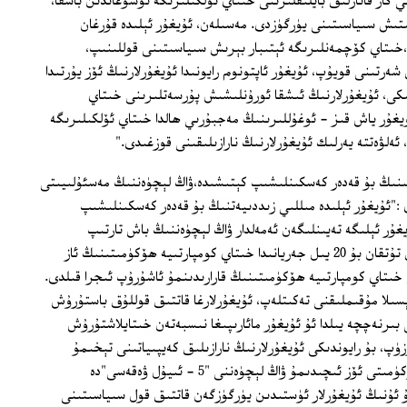
 گاز قاتارلىق بايلىقلىرىنى خىتاي ئۆلكىلىرىگە توشۇغاندىن باشقا،
سىتىش سىياسىتىنى يۈرگۈزدى. مەسىلەن، ئۇيغۇر ئېلىدە قۇرغان
خىتاي كۆچمەنلىرىگە ئېتىبار بېرىش سىياسىتىنى قوللىنىپ،
شەرتىنى قويۇپ، ئۇيغۇر ئاپتونوم رايونىدا ئۇيغۇرلارنىڭ ئۆز يۇرتىدا
كى، ئۇيغۇرلارنىڭ ئىشقا ئورۇنلىشىش پۇرسەتلىرىنى خىتاي
غۇر ياش قىز - ئوغۇللىرىنىڭ مەجبۇرىي ھالدا خىتاي ئۆلكىلىرىگە
ەلۋەتتە يەرلىك ئۇيغۇرلارنىڭ نارازىلىقىنى قوزغىدى."
ىنىڭ بۇ قەدەر كەسكىنلىشىپ كېتىشىدە،ۋاڭ لېچۈەننىڭ مەسئۇلىيىتى
:"ئۇيغۇر ئېلىدە مىللىي زىددىيەتنىڭ بۇ قەدەر كەسكىنلىشىپ
غۇر ئېلىگە تەيىنلىگەن ئەمەلدار ۋاڭ لېچۈەننىڭ باش تارتىپ
بولمايدىغان مەسئۇلىيىتى بار. ئۇ ھوقۇق تۇتقان بۇ 20 يىل جەريانىدا خىتاي كومپارتىيە ھۆكۈمىتىنىڭ ئاز
 خىتاي كومپارتىيە ھۆكۈمىتىنىڭ قارارىدىنمۇ ئاشۇرۇپ ئىجرا قىلدى.
دېسىلا مۇقىملىقنى تەكىتلەپ، ئۇيغۇرلارغا قاتتىق قوللۇق باستۇرۇش
بىرنەچچە يىلدا ئۇ ئۇيغۇر مائارىپىغا نىسبەتەن خىتايلاشتۇرۇش
پ، بۇ رايوندىكى ئۇيغۇرلارنىڭ نارازىلىق كەيپىياتىنى تېخىمۇ
ئۇلغايتىۋەتتى. ئەلۋەتتە ھازىر خىتاي ھۆكۈمىتى ئۆز ئىچىدىمۇ ۋاڭ لېچۈەننى "5 - ئىيۇل ۋەقەسى"دە
بۇ ئۇنىڭ ئۇيغۇرلار ئۈستىدىن يۈرگۈزگەن قاتتىق قول سىياسىتىنى