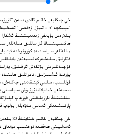
خې چىڭليەن خانىم ئالدى بىلەن "ئۈرۈم
"مېنىڭچە "5 - ئىيۇل ۋەقەسى" 
يىللاردىن بۇيانقى زىددىيىتىنىڭ ئاشكارا
ھاكىمىيىتىنىڭ ئاز سانلىق مىللەتلەر س
مىللەتلەر سىياسىتىدە كۆرۈنۈشتە ئېتىبار
قاتارلىق مىللەتلەرگە نىسبەتەن بايلىقلى
كۆچمەنلىرىنى يۆتكەش ئارقىلىق، يەرلىك
يۇرتىدا ئىشسىزلىق، نامراتلىق ھالىتىدە 
قوللىنىپ، مىللىي ئېتىقادىنى چەكلەش، مىل
نىسبەتەن خىتايلاشتۇرۇلۇش سىياسىتى يۈرگ
پارتلىشىدىكى ئاساسى سەۋەبلەر بولۇپ قا
خې چىڭليەن