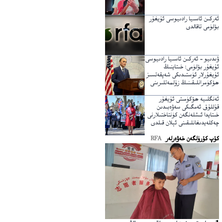
ئەركىن ئاسىيا رادىيوسى ئۇيغۇر
بۆلۈمى تاقالدى
ۋىدىيو – ئەركىن ئاسىيا رادىيوسى
ئۇيغۇر بۆلۈمى: خىتاينىڭ
ئۇيغۇرلار ئۈستىدىكى شەپقەتسىز
ھۆكۈمرانلىقىنىڭ زۇلمەتلىرىنى
يېرىپ ئۆتكۈچى نۇر
ئەنگلىيە ھۆكۈمىتى ئۇيغۇر
قۇللۇق ئەمگىكى سەۋەبىدىن
خىتايدا ئىشلەنگەن كۈنتاختىلارنى
چەكلەيدىغانلىقىنى ئېلان قىلدى
كۆپ كۆرۈلگەن خەۋەرلەر
RFA