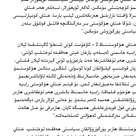
مۇ كۈچەيتىشى مۇمكىن. ئەگەر ئۇيغۇرلار، تىبەتلەر ھەم خىتاي
رلا ۋاقىتتا نارازىلىق ھەرىكەتلىرى ئېلىپ بارسا، خىتاي كومپارتىيىسى
ن، شۇڭا خىتاي ھۆكۈمىتى بىر مەزگىلگىچە قاتتىق قوللۇق بىلەن
ىياسىتى يۈرگۈزۈشى مۇمكىن."
خې چىڭليەن خانىم سۆھبەت جەريانىدا خىتاي ھۆكۈمىتىنىڭ 2 - ئاۋغۇست كۈنى شىنخۇا ئاگېنتلىقىدا ئېلان
رابىيە خانىمنى ئەيىبلەپ يازغان خېتى ھەققىدە توختىلىپ ئۆتتى:
تلىرى ھەم تۇغقانلىرىغا خەت يارغۇزۇپ ئۇنى گېزىتتە ئېلان قىلىشى،
يان قوللىنىپ كېلىۋاتقان كونا ئۇسۇلى. ئىلگىرى ستالىن ھۆكۈمىتىمۇ
لەيدىغان خىزمەتچى خادىملارنىڭ ۋەتەندىكى ئائىلە تاۋاباتلىرىغىمۇ
نى تىللاشقا مەجبۇرلىغان ئىدى. بۇ قېتىم خىتاي ھۆكۈمىتى رابىيە
 ھۇجۇم قىلماقتا. رابىيە خانىمنىڭ بالىلىرى ھەم تۇغقانلىرى ھازىر
ۇۋاتقانلىقىنى ھەممە ئادەم بىلىدۇ. بۇ خەتنى ئۇلار يازدى دېگەندىمۇ
بۇرىي قول قويدۇرغانلىقى ھەممىگە ئايان. ھازىرقى بۇ خىل ھالەت
نقىلابى مەزگىلىدىكى ئەھۋالنى ئەسلەتمەكتە."
مىتىنىڭ ھازىر يۈرگۈزۈۋاتقان سىياسىتى ھەققىدە توختىلىپ، خىتاي