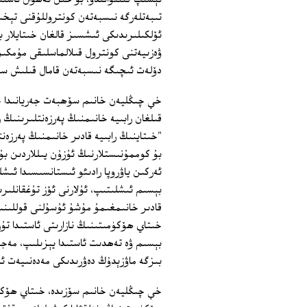
تىبەتلەرگە نىسبەتەن كونتروللۇقنى تېخى
ئۆلكىلىرىدىكى ئىشسىز قالغان خىتايلار بى
ۋەزىيەتنى كونترول قىلالماسلىقى مۇمكى
دۆلەت ئىچىگە نىسبەتەن قامال قىلىش س
قىلغان رابىيە خانىمنىڭ پەرزەنتلىرىنىڭ 
"خىتاينىڭ رابىيە قادىر خانىمنىڭ پەرزەن
بۇ كوممۇنىستلارنىڭ ئۇزۇن يىللاردىن بۇ
ئەركىن ياۋروپا رادىئو ئىستانسىسىدا ئىش
بېسىم ئىشلىتىپ، ئۇلارنى ئۆز تۇغقانلىرى
قادىر خانىمغىمۇ مۇشۇ ئۇسۇلنى قوللىنىپ
خىتاي ھۆكۈمىتىنىڭ نازارىتى ئاستىدا تۇر
بېسىم ۋە تەھدىت ئاستىدا يېزىلىپ، مەج
بىزگە ماۋزېدۇڭ دەۋرىدىكى مەدەنىيەت ئى
خې چىڭليەن خانىم سۆزىدە، خىتاي ھۆكۈ