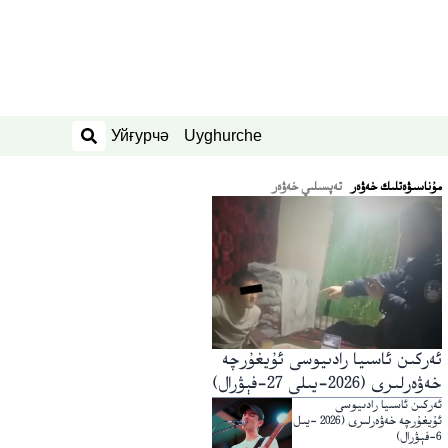
Уйғурчә
Uyghurche
ئىزدەش
ﻣﯘﻧﺎﺳﯩﯟﻩﺗﻠﯩﻚ ﺧﻪﯞﻩﺭ
تەپسىلىي خەۋەر
ئەركىن ئاسىيا رادىيوسى ئۇيغۇرچە
خەۋەرلىرى (2026-يىلى 27-فېۋرال)
ئەركىن ئاسىيا رادىيوسى
ئۇيغۇرچە خەۋەرلىرى (2026 -يىل
6-فېۋرال)