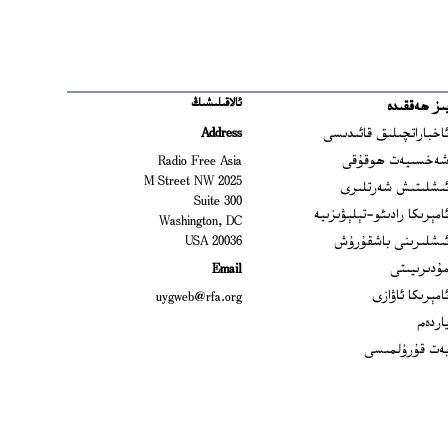
ئالاقىلىشىڭ
ىز ھەققىدە
Ope
اخباراتچىلىق قائىدىسى
Address
Open
ەخسىيەت ھوقۇقى
Radio Free Asia
2025 M Street NW
Op
ىشلىتىش شەرتلىرى
Suite 300
Opens
امېرىكا رادىئو-تېلېۋىزىيە
Washington, DC
ىشلىرىنى باشقۇرۇش
20036 USA
Opens in new window
ۇدىرىيىتى
Email
Opens in new window
امېرىكا ئاۋازى
uygweb@rfa.org
اردەم
ەت قۇرۇلمىسى