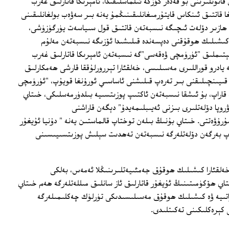
ۇنلىرىنى بۇ قەدەر كۆزگە ئىلماسلىقىدا، ئامېرىكا قاتارلىق غەرب
ا قاتتىق ئىنكاس قايتۇرمىغانلىقىنىڭمۇ يەنە بىر سەۋەب بولغانلىقىنى
 ھازىر دۆلەت ئىچىگە نىسبەتەن قاتتىق قول سىياسەت يۈرگۈزۈشى،
كىشىلىك ھوقۇقنى دەپسەندە قىلىشىدا ئۆزىگە نىسبەتەن مەلۇم
قېتىملىق "ئۈرۈمچى ۋەقەسى"گە نىسبەتەن ئامېرىكا قاتارلىق غەرب
يادرو قوراللىرى مەسىلىسى، خەلقئارا تېررورلۇققا قارشى ھەمكارلىق
 قىيىنچىلىقنى بىر تەرەپ قىلىشنى ئاساسىي ئورۇنغا قويۇپ، "ئۈرۈمچى
راپ، بۇ ئىشقا نىسبەتەن ئاكتىپ پوزىتسىيە بىلدۈرمەسلىكى، خىتاي
روپا دۆلەتلىرى بىزنى ئەيىبلىمەيدۇ" دېگەن قاراشنى
ۇۋەتتى. خىتاي بۇنىڭ بىلەن توختاپ قالماستىن يەنە " دۇنيا ئۇيغۇر
لاپ بەرگەن دۆلەتلەرگە نىسبەتەن تەھدىت سېلىش پوزىتسىيىسىنى
ەلقئارا كىشىلىك ھوقۇق جەمئىيەتلىرىنىڭلا ئەمەس، بەلكى
تاي ھۆكۈمىتىنىڭ ئۇيغۇر قاتارلىق ئاز سانلىق مىللەتلەرگە ھەم خىتاي
اتىيە ۋە كىشىلىك ھوقۇق مەسىلىسىدىكى تۈرلۈك چەكلىمىلەرگە
 كېرەكلىكىنى تەكىتلىدى.