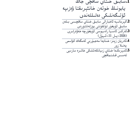
1
.
سابىق خىتاي ساقچى جاڭ
يابونىڭ خوتەن خانئېرىقتا ۋەزىپە
ئۆتىگەنلىكى دەلىللەندى
2
.
گېرمانىيە ئاخباراتى سابىق خىتاي ساقچىسى بىلەن
سابىق ئۇيغۇر تۇتقۇننى يۈزلەشتۈردى
3
.
ئەركىن ئاسىيا رادىيوسى ئۇيغۇرچە خەۋەرلىرى
(2026-يىل 31-ئىيۇل)
4
.
ئادريان زېنز: خىتايدا مەجبۇرىي ئەمگەك كۆلىمى
يەنىلا زور
5
.
ئامېرىكىدا خىتاي زىيانكەشلىكى خاتىرە سارىيى
تەسىس قىلىنماقچى