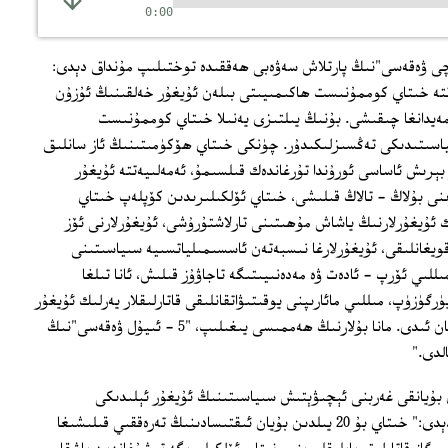
0:00
چى ۋەقەسى"نىڭ پارتلاش سەۋەبى ھەققىدە توختىلىپ مۇنداق دېدى:
ئەمەلىيەتتە خىتاي كوممۇنىست ھاكىمىيىتى بىلەن ئۇيغۇر خەلقىنىڭ ئۇزۇن
 مەيدانغا چىقىشى. بۇنىڭ يىلتىزى يەنىلا خىتاي كوممۇنىست
ىياسىتىدىكى تەڭسىزلىكىدۇر. چۈنكى خىتاي ھۆكۈمىتىنىڭ ئاز سانلىق
 بېرىش ئاساسى ئورۇندا تۇرغاندەك قىلسىمۇ، ئەمەلىيەتتە ئۇيغۇر
رىنى بۇلاڭ - تالاڭ قىلىشى، خىتاي ئۆلكىلىرىدىن كۆپلەپ خىتاي
 ئۇيغۇرلارنىڭ ياشاش مۇھىتىنى تارلاشتۇرۇشى، ئۇيغۇرلارنى ئۆز
قويغانلىقى، ئۇيغۇرلارغا نىسبەتەن ئاسسىمىلياتسىيە سىياسىتىنى
لىي ئۆرپ - ئادەت ۋە مەدەنىيىتىگە تاجاۋۇز قىلىش، ئانا تىلغا
ۈزۈپ، مىللىي مائارىپنى يوقىتىۋاتقانلىقى قاتارلىقلار يەرلىك ئۇيغۇر
مىللىتىنىڭ نارازىلىقىنى قوزغاپ كېلىۋاتقان ئىدى. مانا بۇلارنىڭ ھەممىسى يىغىلىپ، "5 - ئىيۇل ۋەقەسى"نىڭ
لدى."
 خانىم خىتاينىڭ 20 يىلدىن بۇيانقى غەربنى ئېچىۋېتىش سىياسىتىنىڭ ئۇيغۇر ئېلىدىكى
ئەمەلىيىتى ھەققىدە توختىلىپ مۇنداق دېدى:" خىتاي بۇ 20 يىلدىن بۇيان ئىقتىسادىنىڭ تەرەققىي قىلىشىغا