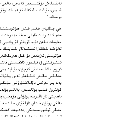
قىلماي، بۇ ئىشنىڭ كەڭ كۆلەملىك توقۇنۇ
بولماقتا."
خې چىڭليەن خانىم خىتاي ھۆكۈمىتىنىڭ 
ھەم ئىنتېرنېت قامالى ھەققىدە توختىلى
مەلۇمات بىلەن دۇنيا ئۇيغۇر قۇرۇلتىيى ۋە
ئەلۋەتتە خەلقئارا تەشكىلاتلار خىتاينىڭ 
ھۆكۈمىتى ئەزەلدىن بۇ خىل ھەرىكەتلەردە
ئىنتېرنېتنى ۋە تېلېفون ئالاقىسىنى قاتت
ئۈزۈپ تاشلىغانلىقى ئۈچۈن، بۇ قېتىمقى ۋ
ھەقىقىي سانىنى ئىگىلەش تەس بولۇۋاتىد
يەنە بىر مەزگىل داۋاملاشتۇرۇشى مۇمكى
كونترول قىلىپ بولالمىدى. بەلكىم بۇندىن
ناھايىتى تار دائىرىدە بولۇشى مۇمكىن،چۈ
بەلكى پۈتۈن خىتاي داۋالغۇش ھالىتىدە ت
خەلقى ئوتتۇرىسىدىكى زىددىيەت كەسكىنل
ئېشىپ كىتىۋاتىدۇ، بۇ خىل ئەھۋال ئاستى