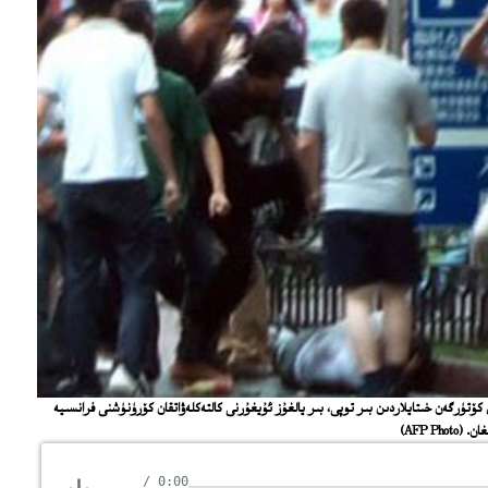
ﻮﻣﺎﻕ ﻛﯚﺗﯜﺭﮔﻪﻥ ﺧﯩﺘﺎﻳﻼﺭﺩﯨﻦ ﺑﯩﺮ ﺗﻮﭘﻰ، ﺑﯩﺮ ﻳﺎﻟﻐﯘﺯ ﺋﯘﻳﻐﯘﺭﻧﻰ ﻛﺎﻟﺘﻪﻛﻠﻪﯞﺍﺗﻘﺎﻥ ﻛﯚﺭﯛﻧﯜﺷﻨﻰ ﻓﺮﺍﻧﺴﯩﻴﻪ
ﻐﺎﻥ.
(AFP Photo)
/
0:00