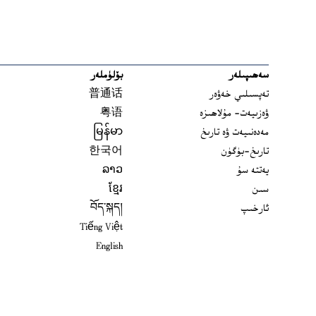
سەھىپىلەر
بۆلۈملەر
تەپسىلىي خەۋەر
普通话
ۋەزىيەت- مۇلاھىزە
粤语
مەدەنىيەت ۋە تارىخ
မြန်မာ
تارىخ-بۈگۈن
한국어
يەتتە سۇ
ລາວ
سىن
ខ្មែរ
ئارخىپ
བོད་སྐད།
Tiếng Việt
English