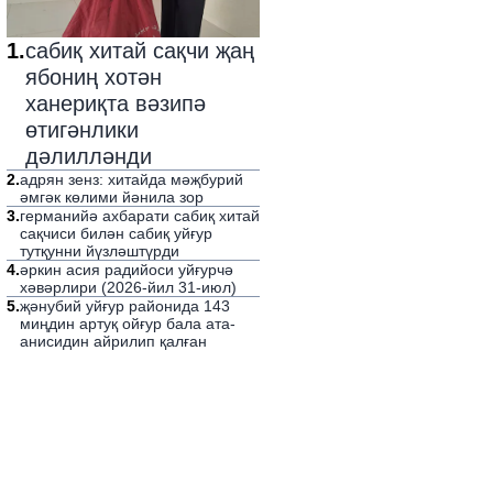
1
.
сабиқ хитай сақчи җаң
ябониң хотән
ханериқта вәзипә
өтигәнлики
дәлилләнди
2
.
адрян зенз: хитайда мәҗбурий
әмгәк көлими йәнила зор
3
.
германийә ахбарати сабиқ хитай
сақчиси билән сабиқ уйғур
тутқунни йүзләштүрди
4
.
әркин асия радийоси уйғурчә
хәвәрлири (2026-йил 31-июл)
5
.
җәнубий уйғур районида 143
миңдин артуқ ойғур бала ата-
анисидин айрилип қалған