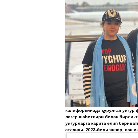
калифорнийәдә қурулған уйғур
лагер шаһитлири билән бирликт
уйғурларға қарита елип бериват
атланди. 2023-йили январ, ваши