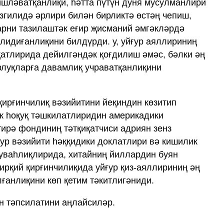
шләватқанлиқи, һәтта пүтүн дуня мусулманлири
әзгилидә әрлири билән бирликтә өстәң чепиш,
арни тазилаштәк еғир җисманий әмгәкләрдә
лидиғанлиқини билдүрди. у, уйғур аяллириниң
қатлирида дейилгәндәк қоғдилиш әмәс, бәлки әң
орлуқларға давамлиқ учраватқанлиқини
қирғинчилиқ вәзийитини йеқиндин көзитип
к һоқуқ тәшкилатлиридин америкадики
тирә фондиниң тәтқиқатчиси адриян зенз
ғур вәзийити һәққидики доклатлири вә кишилик
гуваһлиқлирида, хитайниң йиллардин буян
 ирқий қирғинчилиқида уйғур қиз-аяллириниң әң
ғанлиқини көп қетим тәкитлигәниди.
н тәпсилатини аңлайсиләр.