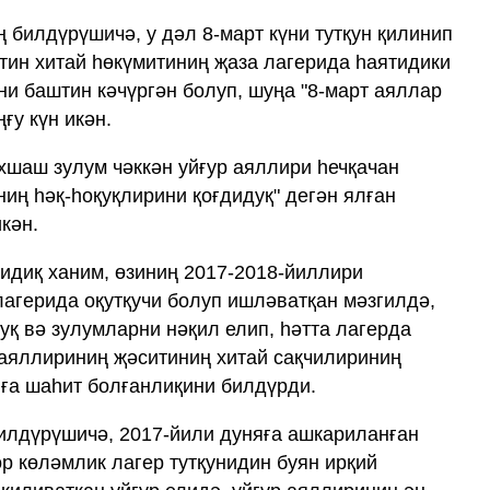
 билдүрүшичә, у дәл 8-март күни тутқун қилинип
бтин хитай һөкүмитиниң җаза лагерида һаятидики
ни баштин кәчүргән болуп, шуңа "8-март аяллар
ғу күн икән.
охшаш зулум чәккән уйғур аяллири һечқачан
иң һәқ-һоқуқлирини қоғдидуқ" дегән ялған
кән.
идиқ ханим, өзиниң 2017-2018-йиллири
агерида оқутқучи болуп ишләватқан мәзгилдә,
уқ вә зулумларни нәқил елип, һәтта лагерда
р аяллириниң җәситиниң хитай сақчилириниң
ға шаһит болғанлиқини билдүрди.
илдүрүшичә, 2017-йили дуняға ашкариланған
ор көләмлик лагер тутқунидин буян ирқий