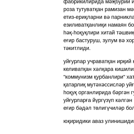
фабрикилирида мәҗбурий и
роза тутуватқан рамизан м
етиз-ериқларни вә парникл
езиливатқанлиқи намаян бо
һәқ-һоқуқлири хитай тәшви
еғир бастуруш, зулум вә х
тәкитлиди.
уйғурлар учраватқан ирқий 
келиватқан хәлқара кишили
"коммунизм қурбанлири" ха
қатарлиқ мутәхәссисләр уй
һоқуқ органлирида бәргән 
уйғурларға йүргүзүп кәлгән
еғир бәдәл төлигүчиләр бол
юқиридики аваз улинишиди