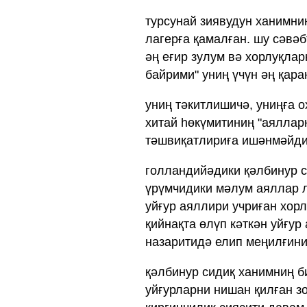
турсунай зиявудун ханимниң
лагерға қамалған. шу сәвә
әң еғир зулум вә хорлуқлар
байрими" униң үчүн әң қараң
униң тәкитлишичә, униңға 
хитай һөкүмитиниң "аялларн
тәшвиқатлириға ишәнмәйди
голландийәдики қәлбинур с
үрүмчидики мәлум аяллар л
уйғур аяллири учриған хорл
қийнақта өлүп кәткән уйғу
назаритидә елип меңилғини
қәлбинур сидиқ ханимниң б
уйғурларни нишан қилған з