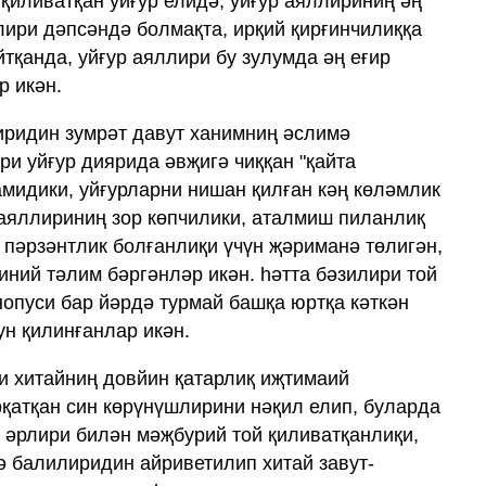
қиливатқан уйғур елидә, уйғур аяллириниң әң
лири дәпсәндә болмақта, ирқий қирғинчилиққа
йтқанда, уйғур аяллири бу зулумда әң еғир
р икән.
иридин зумрәт давут ханимниң әслимә
ри уйғур диярида әвҗигә чиққан "қайта
мидики, уйғурларни нишан қилған кәң көләмлик
 аяллириниң зор көпчилики, аталмиш пиланлиқ
п пәрзәнтлик болғанлиқи үчүн җәриманә төлигән,
иний тәлим бәргәнләр икән. һәтта бәзилири той
нопуси бар йәрдә турмай башқа юртқа кәткән
ун қилинғанлар икән.
зи хитайниң довйин қатарлиқ иҗтимаий
рқатқан син көрүнүшлирини нәқил елип, буларда
й әрлири билән мәҗбурий той қиливатқанлиқи,
ә балилиридин айриветилип хитай завут-