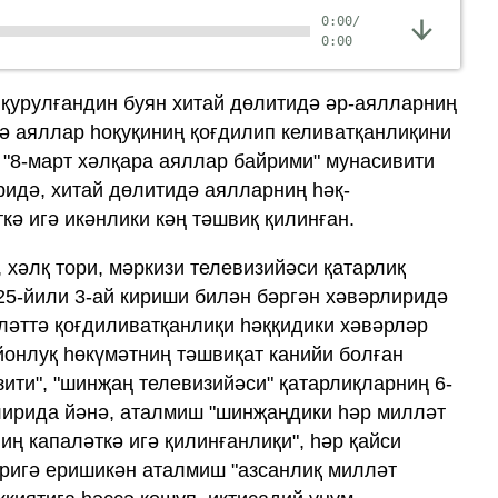
0:00
/
0:00
 қурулғандин буян хитай дөлитидә әр-аялларниң
вә аяллар һоқуқиниң қоғдилип келиватқанлиқини
у "8-март хәлқара аяллар байрими" мунасивити
ридә, хитай дөлитидә аялларниң һәқ-
кә игә икәнлики кәң тәшвиқ қилинған.
 хәлқ тори, мәркизи телевизийәси қатарлиқ
25-йили 3-ай кириши билән бәргән хәвәрлиридә
ләттә қоғдиливатқанлиқи һәққидики хәвәрләр
йонлуқ һөкүмәтниң тәшвиқат канийи болған
езити", "шинҗаң телевизийәси" қатарлиқларниң 6-
лирида йәнә, аталмиш "шинҗаңдики һәр милләт
ң капаләткә игә қилинғанлиқи", һәр қайси
ригә еришикән аталмиш "азсанлиқ милләт