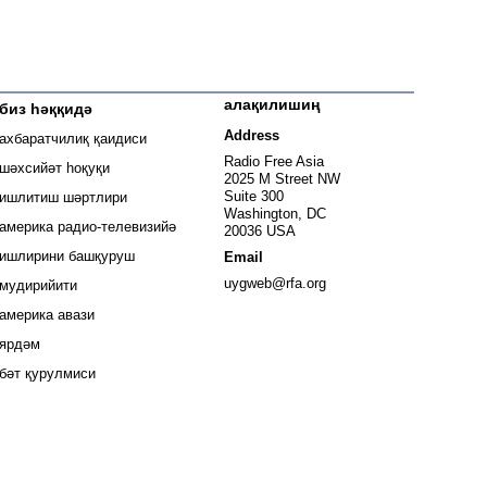
алақилишиң
биз һәққидә
 window
Address
ахбаратчилиқ қаидиси
window
Radio Free Asia
шәхсийәт һоқуқи
2025 M Street NW
window
Suite 300
ишлитиш шәртлири
Washington, DC
window
америка радио-телевизийә
20036 USA
ишлирини башқуруш
Email
Opens in new window
uygweb@rfa.org
мудирийити
Opens in new window
америка авази
ярдәм
бәт қурулмиси