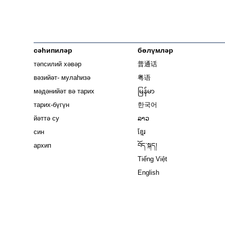
сәһипиләр
бөлүмләр
тәпсилий хәвәр
普通话
вәзийәт- мулаһизә
粤语
мәдәнийәт вә тарих
မြန်မာ
тарих-бүгүн
한국어
йәттә су
ລາວ
син
ខ្មែរ
архип
བོད་སྐད།
Tiếng Việt
English