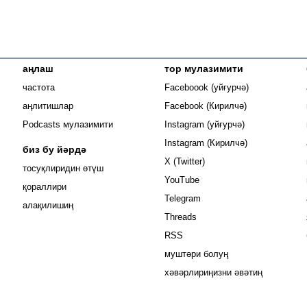
аңлаш
тор мулазимити
Opens in new
частота
Faceboook (уйғурчә)
Opens in new 
аңлитишлар
Facebook (Кирилчә)
Opens in new 
Podcasts мулазимити
Instagram (уйғурчә)
Opens in new 
Instagram (Кирилчә)
биз бу йәрдә
Opens in new window
X (Twitter)
тосуқлиридин өтүш
Opens in new window
YouTube
Opens in new window
қораллири
Opens in new window
Telegram
алақилишиң
Opens in new window
Threads
RSS
муштәри болуң
хәвәрлириңизни әвәтиң