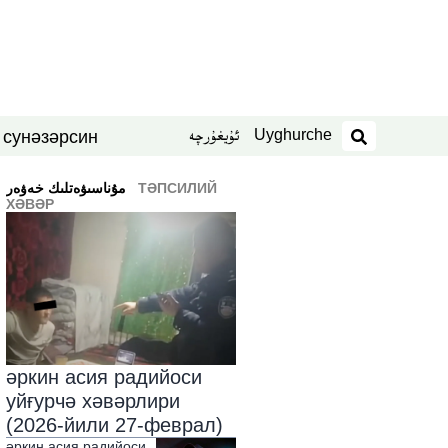
Uyghurche
ئۇيغۇرچە
син
нәзәр
 су
издәш
ТӘПСИЛИЙ
ﻣﯘﻧﺎﺳﯩﯟﻩﺗﻠﯩﻚ ﺧﻪﯞﻩﺭ
ХӘВӘР
әркин асия радийоси
уйғурчә хәвәрлири
(2026-йили 27-феврал)
әркин асия радийоси