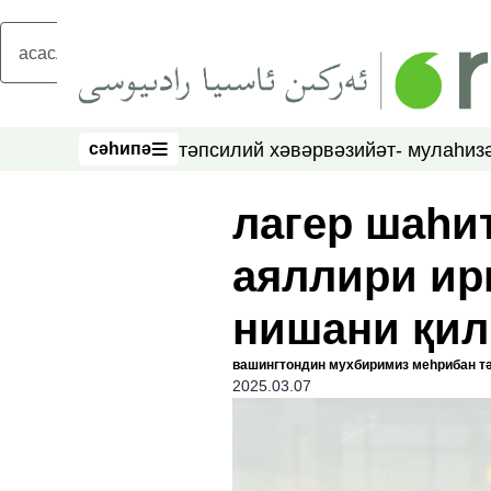
асаслиқ мәзмунға атлаң
сәһипә
тәпсилий хәвәр
вәзийәт- мулаһиз
сәһипә
лагер шаһи
аяллири ир
нишани қил
вашингтондин мухбиримиз меһрибан т
2025.03.07