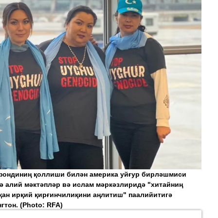
 фондиниң қоллиши билән америка уйғур бирләшмиси
ә алий мәктәпләр вә ислам мәркәзлиридә "хитайниң
қан ирқий қирғинчилиқини аңлитиш" паалийитигә
нгтон.
(Photo: RFA)