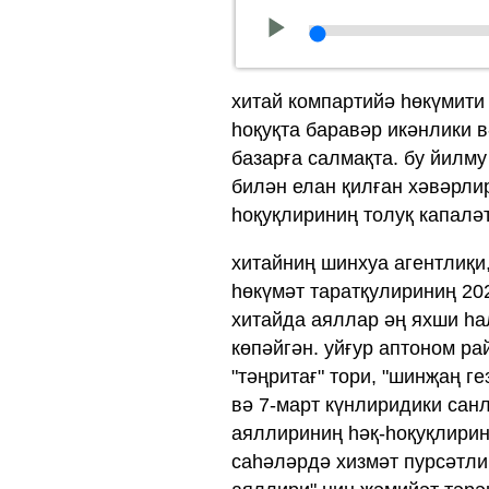
хитай компартийә һөкүмити
һоқуқта баравәр икәнлики 
базарға салмақта. бу йилм
билән елан қилған хәвәрли
һоқуқлириниң толуқ капаләт
хитайниң шинхуа агентлиқи,
һөкүмәт таратқулириниң 20
хитайда аяллар әң яхши һа
көпәйгән. уйғур аптоном ра
"тәңритағ" тори, "шинҗаң г
вә 7-март күнлиридики сан
аяллириниң һәқ-һоқуқлирини
саһәләрдә хизмәт пурсәтли