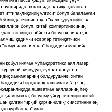
ққиятиға һәссә қошуп, иқтисадий үнүм
 орунлирида өз кәспидә нәтиҗә қазанған
әт иттипақлиқиниң үлгиси" болуп баһаланған
бейҗиңда ечиливатқан "хәлқ қурултийи" вә
вәкиллири болуп, хитай компартийәсиниң
қлап, тәшвиқат обйекти болуп келиватқан
талмиш қәдимки әсәрләр тәтқиқатчиси
 "нәмунилик аяллар" һәққидики мәдһийә
ни қобул қилған муһаҗирәттики аял лагер
турсунай зиявудун, зумрәт давут вә
сидиқ ханимларниң билдүрүшичә, хитай
 һәққидики һәрқандақ тәшвиқати "әң чоң
һөкүмранлиқида яшаватқан аялларниң һәқ-
дә қилинмақта, болупму уйғур аяллири хитай
ан қилған "ирқий қирғинчилиқ" сияситиниң әң
қан қурбанлар" икән.