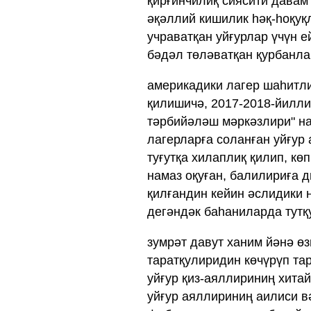
қирғинчилиқ сиясити давам 
әқәллий кишилик һәқ-һоқуқ
учраватқан уйғурлар үчүн е
бәдәл төләватқан қурбанла
америкадики лагер шаһитл
қилишичә, 2017-2018-йилли
тәрбийәләш мәркәзлири" на
лагерларға соланған уйғур
туғутқа хилаплиқ қилип, кө
намаз оқуған, балилириға д
қилғандин кейин әслидики 
дегәндәк баһаниларда тутқ
зумрәт давут ханим йәнә ө
таратқулиридин көчүрүп та
уйғур қиз-аяллириниң хита
уйғур аяллириниң аилиси в