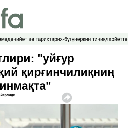
ә
мәдәнийәт вә тарих
тарих-бүгүн
әркин тиниқлар
йәттә
тлири: "уйғур
қий қирғинчилиқниң
инмақта"
әйярлиди