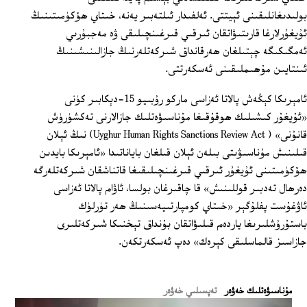
بولىدىغانلىقىنى ئېيتتى. ئەلفىدار ئىلتەبىر يەنە، خىتاي ھۆكۈمىتىنىڭ
ئۇيغۇرلارغا قارىتىۋاتقان ئىرقىي قىرغىنچىلىقى ۋە مەجبۇرىي
ئەمگىكىگە چېتىلغان ھەرقانداق شىركەتلەرنىڭ جازالىنىشىنىڭ
ئىنتايىن مۇھىملىقىنى ئەسكەرتتى.
ئامېرىكا كېڭەش پالاتا ئەزاسى ماركو رۇبىيو 15-دېكابىر كۈنى
«ئۇيغۇر كىشىلىك ھوقۇقىغا مۇناسىۋەتلىك جازالارنى تەكشۈرۈش
قانۇنى» ( Uyghur Human Rights Sanctions Review Act) نىڭ ئېلان
قىلىنىش مۇناسىۋىتى بىلەن ئېلان قىلغان باياناتىدا «ئامېرىكا بايدىن
ھۆكۈمىتىنى ئۇيغۇر ئىرقىي قىرغىنچىلىقىغا قاتناشقان شىركەتلەرگە
دەرھال تەدبىر قوللىنىش» قا چاقىرغان بولسا، ئاۋام پالاتا ئەزاسى
ئاۋغۇست پفلۇگېر «خىتاي كومپارتىيەسىنىڭ ھەر تۈرلۈك
باستۇرۇشلىرىغا ياردەم قىلىۋاتقان بۇنداق تېخنىكا شىركەتلىرى
جازاسىز قالماسلىقى كېرەك» دەپ ئەسكەرتكەن.
ﻣﯘﻧﺎﺳﯩﯟﻩﺗﻠﯩﻚ ﺧﻪﯞﻩﺭ
تەپسىلىي خەۋەر