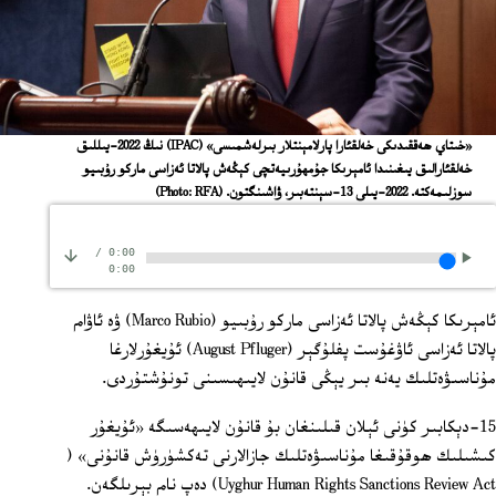
«خىتاي ھەققىدىكى خەلقئارا پارلامېنتلار بىرلەشمىسى» (IPAC) نىڭ 2022-يىللىق
خەلقئارالىق يىغىنىدا ئامېرىكا جۇمھۇرىيەتچى كېڭەش پالاتا ئەزاسى ماركو رۇبىيو
سوزلىمەكتە. 2022-يىلى 13-سېنتەبىر، ۋاشىنگتون.
(Photo: RFA)
/
0:00
0:00
ئامېرىكا كېڭەش پالاتا ئەزاسى ماركو رۇبىيو (Marco Rubio) ۋە ئاۋام
پالاتا ئەزاسى ئاۋغۇست پفلۇگېر (August Pfluger) ئۇيغۇرلارغا
مۇناسىۋەتلىك يەنە بىر يېڭى قانۇن لايىھىسىنى تونۇشتۇردى.
15-دېكابىر كۈنى ئېلان قىلىنغان بۇ قانۇن لايىھەسىگە «ئۇيغۇر
كىشىلىك ھوقۇقىغا مۇناسىۋەتلىك جازالارنى تەكشۈرۈش قانۇنى» (
Uyghur Human Rights Sanctions Review Act) دەپ نام بېرىلگەن.