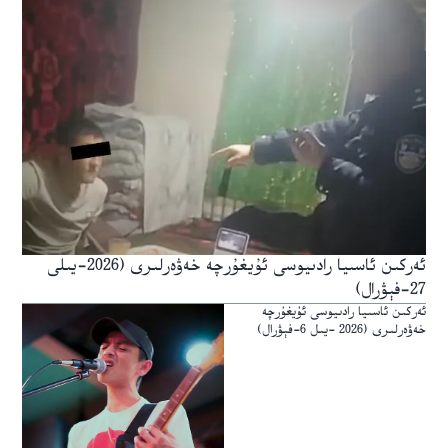
ئەركىن ئاسىيا رادىيوسى ئۇيغۇرچە خەۋەرلىرى (2026-يىلى
27-فېۋرال)
ئەركىن ئاسىيا رادىيوسى ئۇيغۇرچە
خەۋەرلىرى (2026 -يىل 6-فېۋرال)