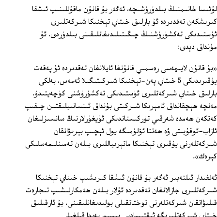
لۇئىسا خانىمنىڭ بىلدۈرۈشىچە، ئەگەر بۇ قانۇن ماقۇللىنىپ ئىشقا
كىرىشكەن تەقدىردە ئۇ بارلىق خىتاي تېخنىكا شىركەتلىرى
ئۈستىدىكى تەكشۈرۈشنىڭ چىڭىتىلىدىغانلىقىنى بىلدۈردى. ئۇ
مۇنداق دېدى:
«بۇ قانۇن لايىھەسى رەسمىي قانۇنغا ئايلانغان تەقدىردە ئۇ پەقەت
يۇقىرىدىكى 5 خىتاي پەن-تېخنىكا شىركىتىگىلا ئەمەس، بەلكى
بارلىق خىتاي شىركەتلىرى ئۈستىدىكى تەكشۈرۈشنى كۈچەيتىدۇ.
مەنچە ھېچقانداق ئامېرىكا شىركىتى بۇنداق ئىنسانىيلىقتىن چىقىپ
كەتكەن ھەمدە شەرقىي تۈركىستاندىكى ئۇيغۇرلارنىڭ سانسىزلىغان
ئازاب-ئوقۇبىتى ۋە ھەتتا ئۆلۈمىگە يول ئېچىپ بېرىۋاتقان
شىركەتلەرنى يۇقىرى تېخنىكا ماتېرىياللىرى بىلەن تەمىنلىمەسلىكى
كېرەك».
ئەلفىدار ئىلتەبىر ئەگەر بۇ قانۇن ئىشقا كىرىشىپ خىتاي تېخنىكا
شىركەتلىرى جازالانغان تەقدىردە ئۇلار بىلەن ھەمكارلىشىپ تىجارەت
قىلىۋاتقان شىركەتلەرنى توختاتقىلى بولىدىغانلىقىنى، بۇ ئارقىلىق
خىتاي شىركەتلىرىگە ئىقتىسادىي بېسىم پەيدا قىلغىلى