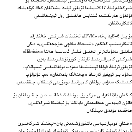
يۇقىرىدىكى شىركەتلەرگە تەۋەلىكىنى ئېنىقلىغان. نەتىجىدە بۇ
شىركەتلەرنىڭ 2017-يىلىدا ئۇيغۇر ئېلىدا باشلانغان كەڭ كۆلەملىك
تۇتقۇن ھەرىكىتىدە ئىنتايىن ھالقىلىق رول ئوينىغانلىقى
ئاشكارىلانغان.
بۇ يىل 6-ئايدا يەنە، «IPVM» تەتقىقات شىركىتى خەلقئاراغا
ئاشكارىلىنىپ كەتكەن «شىنجاڭ ساقچى ھۆججەتلىرى» دىكى
سانلىق مەلۇماتلارنى تەتقىق قىلىش ئاساسىدا ھەتتا «Hikvision»
شىركىتى كامېرالىرىنىڭ تارتقان كۆرۈنۈشلىرىنىڭ بەزى
ئۇيغۇرلارنىڭ قولغا ئېلىنىشىغا سەۋەب بولغانلىقىنى ئىسپاتلاپ،
مەلۇم بىر ئۇيغۇر ئەرنىڭ «چەتئەلگە باغلانغان» دەپ تۇتۇلۇپ
كېتىشىگە سەۋەب بولغان كامېرانىڭ نومۇرىنى ئېنىقلاپ چىققانىدى.
كېڭەش پالاتا ئەزاسى ماركو رۇبىيونىڭ ئىشخانىسىدىن چىقىرىلغان بۇ
قانۇن لايىھەسى ھەققىدىكى باياناتتا بۇ تېخنىكا شىركەتلىرى
ھەققىدە مۇنداق دېيىلگەن:
«خىتاي كومپارتىيەسى باشقۇرۇشىدىكى پەن-تېخنىكا شىركەتلىرى
شىنجاڭ ئۇيغۇر ئاپتونوم رايونىدىكى ئۇيغۇرلار ۋە باشقا مۇسۇلمان