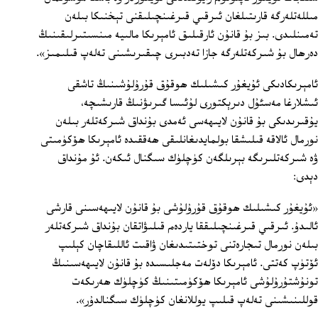
مىللەتلەرگە قارىتىلغان ئىرقىي قىرغىنچىلىقنى تېخنىكا بىلەن
تەمىنلىدى. بىز بۇ قانۇن ئارقىلىق ئامېرىكا مالىيە مىنسىتىرلىقىنىڭ
دەرھال بۇ شىركەتلەرگە جازا تەدبىرى چىقىرىشىنى تەلەپ قىلىمىز».
ئامېرىكادىكى ئۇيغۇر كىشىلىك ھوقۇق قۇرۇلۇشىنىڭ تاشقى
ئىشلارغا مەسئۇل دىرېكتورى لۇئىسا گىرىۋنىڭ قارىشىچە،
يۇقىرىدىكى بۇ قانۇن لايىھەسى ئەمدى بۇنداق شىركەتلەر بىلەن
نورمال ئالاقە قىلىشقا بولمايدىغانلىقى ھەققىدە ئامېرىكا ھۆكۈمىتى
ۋە شىركەتلىرىگە بېرىلگەن كۈچلۈك سىگنال ئىكەن. ئۇ مۇنداق
دېدى:
«ئۇيغۇر كىشىلىك ھوقۇق قۇرۇلۇشى بۇ قانۇن لايىھەسىنى قارشى
ئالىدۇ. ئىرقىي قىرغىنچىلىققا ياردەم قىلىۋاتقان بۇنداق شىركەتلەر
بىلەن نورمال تىجارەتنى توختىتىدىغان ۋاقىت ئاللىقاچان كېلىپ
ئۆتۈپ كەتتى. ئامېرىكا دۆلەت مەجلىسىدە بۇ قانۇن لايىھەسىنىڭ
تونۇشتۇرۇلۇشى ئامېرىكا ھۆكۈمىتىنىڭ كۈچلۈك ھەرىكەت
قوللىنىشىنى تەلەپ قىلىپ يوللانغان كۈچلۈك سىگنالدۇر».