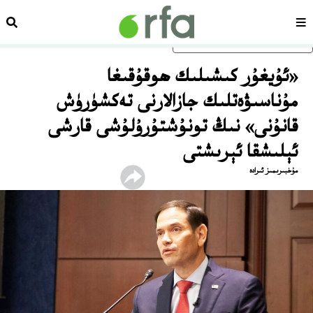
سەھىپە
ئىزد
ئاساسلىق مەزمۇنغا ئاتلاڭ
«ئۇيغۇر كىشىلىك ھوقۇقىغا
مۇناسىۋەتلىك جازالارنى تەكشۈرۈش
قانۇنى» نىڭ تونۇشتۇرۇلۇشى قارشى
ئېلىشقا ئېرىشتى
مۇخبىرىمىز ئىرادە