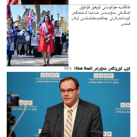
ئەنگلىيە ھۆكۈمىتى ئۇيغۇر قۇللۇق
ئەمگىكى سەۋەبىدىن خىتايدا ئىشلەنگەن
كۈنتاختىلارنى چەكلەيدىغانلىقىنى ئېلان
قىلدى
كۆپ كۆرۈلگەن خەۋەرلەر (Most Read)
RFA