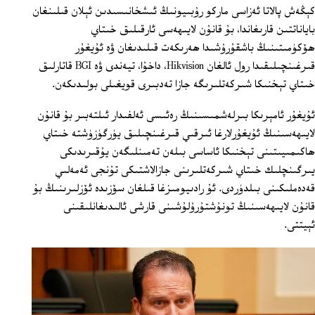
كېڭەش پالاتا ئەزاسى ماركو رۇبىيونىڭ ئىشخانىسىدىن ئېلان قىلىنغان
باياناتتىن قارىغاندا، بۇ قانۇن لايىھەسى ئارقىلىق خىتاي
ھۆكۈمىتىنىڭ باشقۇرۇشىدا ھەرىكەت قىلىدىغان ۋە ئۇيغۇر
قىرغىنچىلىقىدا رول ئالغان Hikvision، داخۇا، تيەندى ۋە BGI قاتارلىق
خىتاي تېخنىكا شىركەتلىرىگە جازا تەدبىرى قويغىلى بولىدىكەن.
ئۇيغۇر ئامېرىكا بىرلەشمىسىنىڭ رەئىسى ئەلفىدار ئىلتەبىر بۇ قانۇن
لايىھەسىنىڭ ئۇيغۇرلارغا ئىرقىي قىرغىنچىلىق يۈرگۈزۈشتە خىتاي
ھاكىمىيىتىنى تېخنىكا ئاساسى بىلەن تەمىنلىگەن يۇقىرىدىكى
يىرگىنچلىك خىتاي شىركەتلىرىنى جازالاشتىكى تۇنجى ئەمەلىي
قەدەملىكىنى بىلدۈردى. ئۇ رادىيومىزغا قىلغان سۆزىدە ئۆزلىرىنىڭ بۇ
قانۇن لايىھەسىنىڭ تونۇشتۇرۇلۇشىنى قارشى ئالىدىغانلىقىنى
ئېيتتى.