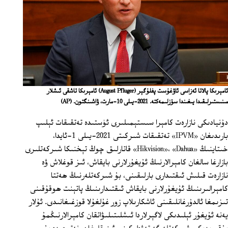
ئامېرىكا پالاتا ئەزاسى ئاۋغۇست پفلۇگېر (August Pfluger) ئامېرىكا تاشقى ئىشلار
مىنىستىرلىقىدا يىغىندا سۆزلىمەكتە. 2021-يىلى 10-مارت، ۋاشىنگتون.
(AP)
دۇنيادىكى نازارەت كامېرا سىستېمىلىرى ئۈستىدە تەتقىقات ئېلىپ
بارىدىغان «IPVM» تەتقىقات شىركىتى 2021-يىلى 1-ئايدا،
خىتاينىڭ «Hikvision»، «Dahua» قاتارلىق چوڭ تېخنىكا شىركەتلىرى
بازارغا سالغان كامېرالارنىڭ ئۇيغۇرلارنى بايقاش، ئىز قوغلاش ۋە
نازارەت قىلىش ئىقتىدارى بارلىقىنى، بۇ شىركەتلەرنىڭ ھەتتا
كامېرالىرىنىڭ ئۇيغۇرلارنى بايقاش ئىقتىدارىنىڭ پاتېنت ھوقۇقىنى
تىزىمغا ئالدۇرغانلىقىنى ئاشكارىلاپ زور غۇلغۇلا قوزغىغانىدى. ئۇلار
يەنە ئۇيغۇر ئېلىدىكى لاگېرلاردا ئىشلىتىلىۋاتقان كامېرالارنىڭمۇ