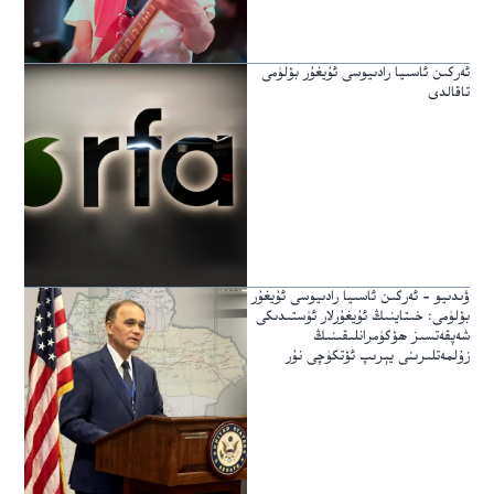
ئەركىن ئاسىيا رادىيوسى ئۇيغۇر بۆلۈمى
تاقالدى
ۋىدىيو – ئەركىن ئاسىيا رادىيوسى ئۇيغۇر
بۆلۈمى: خىتاينىڭ ئۇيغۇرلار ئۈستىدىكى
شەپقەتسىز ھۆكۈمرانلىقىنىڭ
زۇلمەتلىرىنى يېرىپ ئۆتكۈچى نۇر