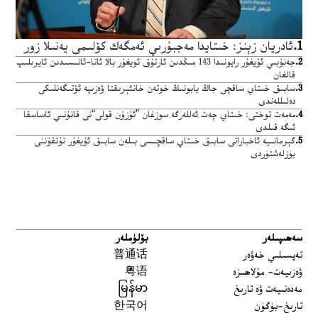
1
.
ئادريان زېنز: خىتايدا مەجبۇرىي ئەمگەك كۆلىمى يەنىلا زور
2
.
جەنۇبىي ئۇيغۇر رايونىدا 143 مىڭدىن ئارتۇق ئويغۇر بالا ئاتا-ئانىسىدىن ئايرىلىپ
قالغان
3
.
سابىق خىتاي ساقچى جاڭ يابونىڭ خوتەن خانئېرىقتا ۋەزىپە ئۆتىگەنلىكى
دەلىللەندى
4
.
مەمەت توختى: خىتاي چەت ئەللەرگە سوزغان ”ئۇزۇن قولى“نى قانۇنىي ئاساسقا
ئىگە قىلدى
5
.
گېرمانىيە ئاخباراتى سابىق خىتاي ساقچىسى بىلەن سابىق ئۇيغۇر تۇتقۇننى
يۈزلەشتۈردى
سەھىپىلەر
بۆلۈملەر
تەپسىلىي خەۋەر
普通话
ۋەزىيەت- مۇلاھىزە
粤语
مەدەنىيەت ۋە تارىخ
မြန်မာ
تارىخ-بۈگۈن
한국어