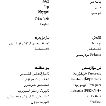
يەتتە سۇ
ລາວ
سىن
ខ្មែរ
ئارخىپ
བོད་སྐད།
Tiếng Việt
English
ئاڭلاش
بىز بۇ يەردە
 window
چاستوتا
توسۇقلىرىدىن ئۆتۈش قوراللىرى
ئاڭلىتىشلار
ئالاقىلىشىڭ
Podcasts مۇلازىمىتى
تور مۇلازىمىتى
بىز ھەققىدە
Opens in new window
Faceboook (ئۇيغۇرچە)
ئاخباراتچىلىق قائىدىسى
Opens in new window
Facebook (Кирилчә)
شەخسىيەت ھوقۇقى
Opens in new window
Instagram (ئۇيغۇرچە)
ئىشلىتىش شەرتلىرى
Opens in new window
Instagram (Кирилчә)
ئامېرىكا رادىئو-تېلېۋىزىيە
window
Opens in new window
X (Twitter)
ئىشلىرىنى باشقۇرۇش مۇدىرىيىتى
Opens in new window
Opens in new window
YouTube
ئامېرىكا ئاۋازى