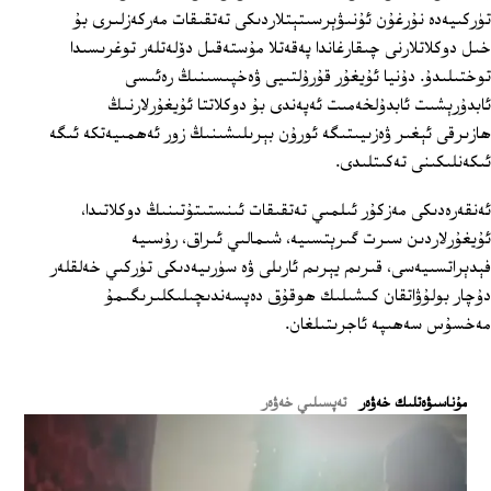
تۈركىيەدە نۇرغۇن ئۇنىۋېرسىتېتلاردىكى تەتقىقات مەركەزلىرى بۇ
خىل دوكلاتلارنى چىقارغاندا پەقەتلا مۇستەقىل دۆلەتلەر توغرىسىدا
توختىلىدۇ. دۇنيا ئۇيغۇر قۇرۇلتىيى ۋەخپىسىنىڭ رەئىسى
ئابدۇرېشىت ئابدۇلخەمىت ئەپەندى بۇ دوكلاتتا ئۇيغۇرلارنىڭ
ھازىرقى ئېغىر ۋەزىيىتىگە ئورۇن بېرىلىشىنىڭ زور ئەھمىيەتكە ئىگە
ئىكەنلىكىنى تەكىتلىدى.
ئەنقەرەدىكى مەزكۇر ئىلمىي تەتقىقات ئىنستىتۇتىنىڭ دوكلاتىدا،
ئۇيغۇرلاردىن سىرت گىرېتسىيە، شىمالىي ئىراق، رۇسىيە
فېدېراتسىيەسى، قىرىم يېرىم ئارىلى ۋە سۈرىيەدىكى تۈركىي خەلقلەر
دۇچار بولۇۋاتقان كىشىلىك ھوقۇق دەپسەندىچىلىكلىرىگىمۇ
مەخسۇس سەھىپە ئاجرىتىلغان.
ﻣﯘﻧﺎﺳﯩﯟﻩﺗﻠﯩﻚ ﺧﻪﯞﻩﺭ
تەپسىلىي خەۋەر