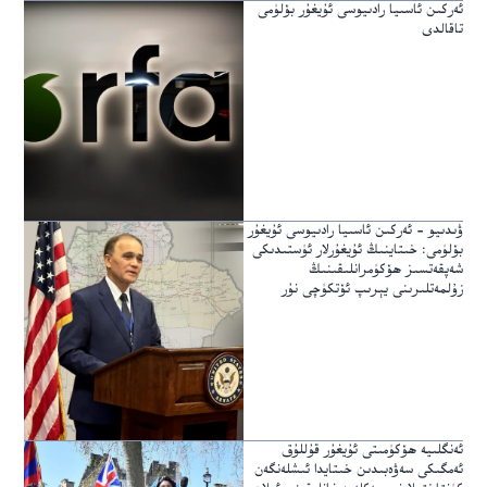
ئەركىن ئاسىيا رادىيوسى ئۇيغۇر بۆلۈمى
تاقالدى
ۋىدىيو – ئەركىن ئاسىيا رادىيوسى ئۇيغۇر
بۆلۈمى: خىتاينىڭ ئۇيغۇرلار ئۈستىدىكى
شەپقەتسىز ھۆكۈمرانلىقىنىڭ
زۇلمەتلىرىنى يېرىپ ئۆتكۈچى نۇر
ئەنگلىيە ھۆكۈمىتى ئۇيغۇر قۇللۇق
ئەمگىكى سەۋەبىدىن خىتايدا ئىشلەنگەن