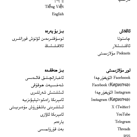
Tiếng Việt
English
ئاڭلاش
بىز بۇ يەردە
 window
چاستوتا
توسۇقلىرىدىن ئۆتۈش قوراللىرى
ئاڭلىتىشلار
ئالاقىلىشىڭ
Podcasts مۇلازىمىتى
تور مۇلازىمىتى
بىز ھەققىدە
Opens in new window
Faceboook (ئۇيغۇرچە)
ئاخباراتچىلىق قائىدىسى
Opens in new window
Facebook (Кирилчә)
شەخسىيەت ھوقۇقى
Opens in new window
Instagram (ئۇيغۇرچە)
ئىشلىتىش شەرتلىرى
Opens in new window
Instagram (Кирилчә)
ئامېرىكا رادىئو-تېلېۋىزىيە
window
Opens in new window
X (Twitter)
ئىشلىرىنى باشقۇرۇش مۇدىرىيىتى
Opens in new window
Opens in new window
YouTube
ئامېرىكا ئاۋازى
Opens in new window
Telegram
ياردەم
Opens in new window
Threads
بەت قۇرۇلمىسى
RSS