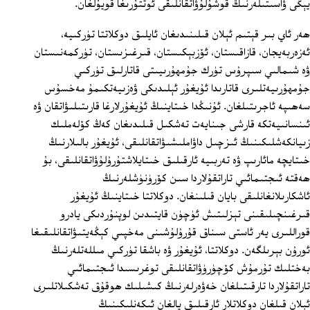
يېڭى ۋاسىتىلەرنىڭ قوشۇلۇۋاتقانلىقى ئوتتۇرىغا قويۇلغان.
ھەر ئاي بىر قېتىم ئېلان قىلىنىدىغان ئايلىق دوكلاتتا تۈركىيە،
ئەزەربەيجان، قازاقىستان، ئۆزبېكىستان، قىرغىزىستان، تۈركمەنىستان
ۋە شىمالىي سىپرۇس تۈرك جۇمھۇرىيىتى قاتارلىق تۈركىي
جۇمھۇرىيەتلىرى قاتارىدا ئۇيغۇر ئېلىدىكى ۋەزىيەتكىمۇ مەخسۇس
سەھىپە ئاجرىتىلغان. ئۇنىڭدا خىتاينىڭ ئۇيغۇرلارغا قارىتىلىۋاتقان ۋە
ئىنسانىيەتكە قارشى جىنايەت تەشكىل قىلىدىغان كەڭ كۆلەملىك
زىيانكەشلىكىنىڭ ئىزچىل داۋاملىشىۋاتقانلىقى، ئۇيغۇر بالىلارنىڭ
خىتايچە مائارىپ ۋە تەربىيە ئارقىلىق خىتايلاشتۇرۇلۇۋاتقانلىقى، بۇ
ھەقتە ئىجتىمائىي تاراتقۇلاردا سىن كۆرۈنۈشلەرنىڭ
ئاشكارىلانغانلىقى بايان قىلىنغان. دوكلاتتا خىتاينىڭ ئۇيغۇر
قىرغىنچىلىقىنى تېزلىتىش ئۈچۈن قايتىدىن لوپنۇردىكى يادرو
قوراللىرى يەر ئاستى سىناق قۇرۇلۇشىنى مەخپىي كېڭەيتىۋاتقانلىقىغا
ئورۇن بېرىلگەن. دوكلاتتا، ئۇيغۇر ۋە باشقا تۈركىي مىللەتلەرنىڭ
بەختلىك تۇرمۇش كۆچۈرۈۋاتقانلىقى توغرىسىدا ئىجتىمائىي
تاراتقۇلاردا تارقىتىلغان خەۋەرلەرنىڭ كىشىلىك ھوقۇق تەشكىلاتلىرى
ئېلان قىلغان دوكلاتلار ئارقىلىق يالغان ئىكەنلىكىنىڭ