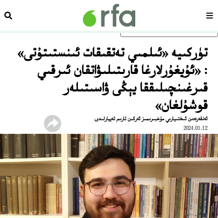
سەھىپە
ئىزد
ئاساسلىق مەزمۇنغا ئاتلاڭ
تۈركىيە «ئىلمىي تەتقىقات ئىنستىتۇتى»
: «ئۇيغۇرلارغا قارىتىلىۋاتقان ئىرقىي
قىرغىنچىلىققا يېڭى ۋاسىتىلەر
قوشۇلغان»
ئەنقەرەدىن ئىختىيارىي مۇخبىرىمىز ئەركىن تارىم تەييارلىدى
2024.01.12