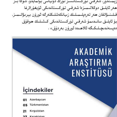
زېمىندۇر. شەرقىي تۈركىستانسىز تۈرك دۇنياسى بولمايدۇ. شۇڭا بىز
ھەر ئايلىق دوكلاتىمىزدا شەرقىي تۈركىستاندىكى ئۇيغۇرلارغا
قىلىنىۋاتقان ھەر تەرەپلىمىلىك زىيانكەشلىكلەرگە ئورۇن بېرىۋاتىمىز.
بۇ ئايلىق سانىدىمۇ شەرقىي تۈركىستاندىكى كىشىلىك ھوقۇق
دەپسەندىچىلىكىگە ئالاھىدە ئورۇن بەردۇق» .