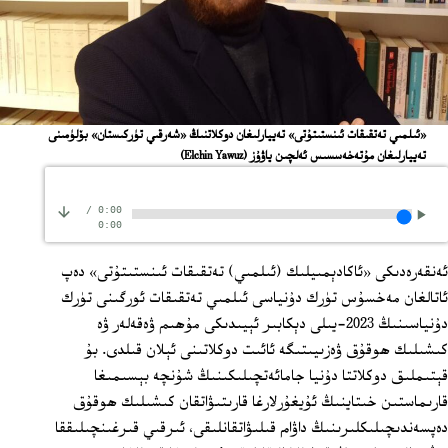
«ئىلمىي تەتقىقات ئىنستىتۇتى» تەييارلىغان دوكلاتنىڭ «شەرقىي تۈركىستان» بۆلۈمىنى
تەييارلىغان مۇتەخەسسىس ئەلچىن ياۋۇز
(Elchin Yawuz)
/
0:00
0:00
ئەنقەرەدىكى «ئاكادېمىيلىك (ئىلمىي) تەتقىقات ئىنستىتۇتى» دەپ
ئاتالغان مەخسۇس تۈرك دۇنياسى ئىلمىي تەتقىقات ئورگىنى تۈرك
دۇنياسىنىڭ 2023-يىلى دېكابىر ئېيىدىكى مۇھىم ۋەقەلەر ۋە
كىشىلىك ھوقۇق ۋەزىيىتىگە ئائىت دوكلاتىنى ئېلان قىلدى. بۇ
قېتىملىق دوكلاتتا دۇنيا جامائەتچىلىكىنىڭ شۇنچە بېسىمىغا
قارىماستىن خىتاينىڭ ئۇيغۇرلارغا قارىتىۋاتقان كىشىلىك ھوقۇق
دەپسەندىچىلىكلىرىنىڭ داۋام قىلىۋاتقانلىقى، ئىرقىي قىرغىنچىلىققا