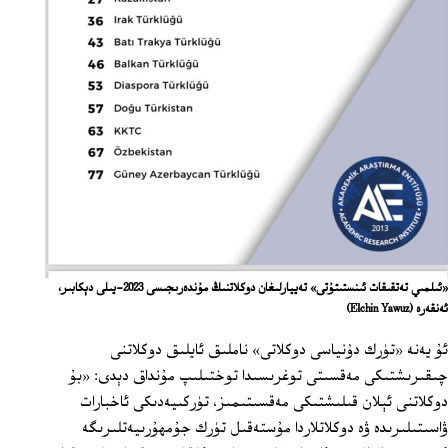
«ئىلمىي تەتقىقات ئىنستىتۇتى» تەييارلىغان دوكلاتنىڭ مۇندەرىجىسى 2023-يىلى دېكابىر،
ئەنقەرە
(Elchin Yawuz)
ئۇ يەنە «تۈرك دۇنياسى دوكلاتى» ناملىق ئايلىق دوكلاتنى
چىقىرىشتىكى مەقسىتى توغرىسىدا توختىلىپ مۇنداق دېدى: «بۇ
دوكلاتنى ئېلان قىلىشتىكى مەقسىتىمىز، تۈركىيەدىكى ئاخبارات
ۋاسىتىلىرىدە ۋە دوكلاتلاردا مۇستەقىل تۈرك جۇمھۇرىيەتلىرىگە