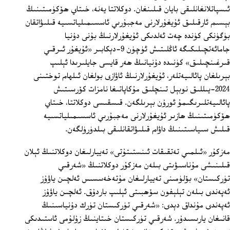
ئىسپاتلانغانلىقى بايان قىلىنغان. دوكلاتتا يەنە، خىتاي ھۆكۈمىتىنىڭ
بېسىم ئارقىلىق ئۇيغۇرلارنى مەجبۇرىي ئاسسىمىلياتسىيە قىلىۋاتقان
بۈگۈنكى كۈندە چەت ئەلدىكى ئۇيغۇرلارنىڭ بۇنى دۇنيا
جامائەتچىلىكىگە ئاڭلىتىش ئۈچۈن 9-دېكابىر «ئۇيغۇر ئىرقىي
قىرغىنچىلىق» كۈنىدە دۇنيانىڭ ھەر قايسى جايلىرىدا ئېلىپ
بېرىلغان پائالىيەتلەر، ئۇيغۇرلارنىڭ ئاۋازى بولغان ئىلھام توختىنى
2024-يىللىق نوبېل تىنچلىق مۇكاپاتىغا نامزات كۆرسىتىش
پائالىيەتلىرىگىمۇ ئورۇن بېرىلگەن. قىسقىسى دوكلاتتا، خىتاي
ھۆكۈمىتىنىڭ ھازىر ئۇيغۇرلارنى مەجبۇرىي ئاسسىمىلياتسىيە
قىلىش سىياسىتىنىڭ داۋام قىلىۋاتقانلىقى بىلدۈرۈلگەن.
مەزكۇر «ئىلمىي تەتقىقات ئىنستىتۇتى» تەييارلىغان دوكلاتنىڭ ئېلان
قىلىنىشى مۇناسىۋىتى بىلەن مەزكۇر دوكلاتنىڭ «شەرقىي
تۈركىستان» بۆلۈمىنى تەييارلىغان مۇتەخەسسىس ئەلچىن ياۋۇز
ئەپەندى بىلەن تېلېفون سۆھبىتى ئېلىپ باردۇق. ئەلچىن ياۋۇز
ئەپەندى مۇنداق دېدى: «شەرقىي تۈركىستان تۈرك دۇنياسىنىڭ
قانىغان يارىسىدۇر. شەرقىي تۈركىستان خىتاينىڭ زۇلۇمى ئاستىدىكى