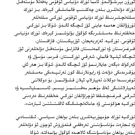
ئورۇن بېرىلىۋاتىدۇ. ئامما تۈرك دۇنياسى ئۇقۇمى پەقەتلا مۇستەقىل
تۈرك دۆلەتلىرى بىلەن چەكلىنىپ قالماسلىقى كېرەك. بىز تۈرك
مىللەتچىلىرىنىڭ تۈرك دۇنياسى ئۇقۇمى تۈركىي مىللەتلەر
تۇرۇۋاتقان ھەممە جاينى ئۆز ئىچىگە ئالىدۇ. شۇڭا بىز تۈركىي
خەلقلەرنىڭ مەسىلىلىرىگە كۆڭۈل بۆلۈشىمىز كېرەك. تۈرك دۇنياسى
ئۇقۇمى، تۈركىيە، ئەزەربەيجان، ئۆزبېكىستان، قازاقىستان،
قىرغىزىستان ۋە تۈركمەنىستان قاتارلىق مۇستەقىل دۆلەتلەرنى ئۆز
ئىچىگە ئېلىپلا قالماي، شەرقىي تۈركىستان، قىرىم، مۇسۇل ۋە
كەركۈك دېگەن جايلارنىمۇ ئۆز ئىچىگە ئالىدۇ. شۇڭا بىز ھەر ئاي
يۇقىرىدىكى دۆلەت ۋە رايونلارنىڭ كۈن تەرتىپىدىكى مەسىلىلەر
توغرىسىدا دوكلات تەييارلاپ ئېلان قىلىۋاتىمىز. بۇ دوكلاتنى
تەييارلاشتىكى ئەڭ مۇھىم مەقسىتىمىز بېسىم، ئاسسىمىلياتسىيە ۋە
ئىرقىي قىرغىنچىلىققا ئۇچراۋاتقان تۈركىي خەلقلەرنىڭ دەردىنى
تۈركىيە ھۆكۈمىتى ۋە جامائەتچىلىكىگە ئاڭلىتىشتىن ئىبارەت».
تۈركىيە تۈرك جۇمھۇرىيەتلىرى بىلەن بولغان سىياسىي، ئىقتىسادىي
ۋە تىجارەت مۇناسىۋىتىنى تەرەققىي قىلدۇرۇش ئۈچۈن ئۇ دۆلەتلەر
بىلەن بولغان مۇناسىۋىتىگە ئالاھىدە كۆڭۈل بۆلمەكتە. شۇڭا