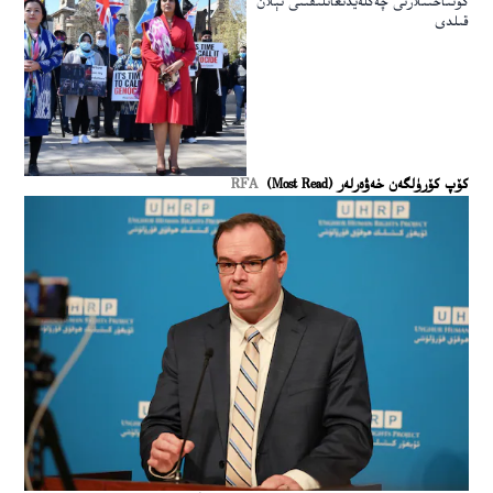
كۈنتاختىلارنى چەكلەيدىغانلىقىنى ئېلان
قىلدى
كۆپ كۆرۈلگەن خەۋەرلەر (Most Read)
RFA