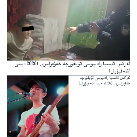
ئەركىن ئاسىيا رادىيوسى ئۇيغۇرچە خەۋەرلىرى (2026-يىلى
27-فېۋرال)
ئەركىن ئاسىيا رادىيوسى ئۇيغۇرچە
خەۋەرلىرى (2026 -يىل 6-فېۋرال)