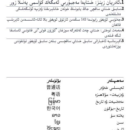
1
.
ئادريان زېنز: خىتايدا مەجبۇرىي ئەمگەك كۆلىمى يەنىلا زور
2
.
سابىق خىتاي ساقچى جاڭ يابونىڭ خوتەن خانئېرىقتا ۋەزىپە ئۆتىگەنلىكى
دەلىللەندى
3
.
جەنۇبىي ئۇيغۇر رايونىدا 143 مىڭدىن ئارتۇق ئويغۇر بالا ئاتا-ئانىسىدىن ئايرىلىپ
قالغان
4
.
مەمەت توختى: خىتاي چەت ئەللەرگە سوزغان ”ئۇزۇن قولى“نى قانۇنىي ئاساسقا
ئىگە قىلدى
5
.
گېرمانىيە ئاخباراتى سابىق خىتاي ساقچىسى بىلەن سابىق ئۇيغۇر تۇتقۇننى
يۈزلەشتۈردى
سەھىپىلەر
بۆلۈملەر
تەپسىلىي خەۋەر
普通话
ۋەزىيەت- مۇلاھىزە
粤语
مەدەنىيەت ۋە تارىخ
မြန်မာ
تارىخ-بۈگۈن
한국어
يەتتە سۇ
ລາວ
سىن
ខ្មែរ
ئارخىپ
བོད་སྐད།