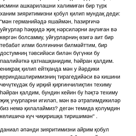
исмини ашкарилашни халимиған бир түрк
ханим зияритимизни қобул қилип мундақ деди:
"мән германийәдә яшаймән, һазирғичә
уйғурлар һәққидә җиқ нәрсиләрни аңлиған вә
көргән болсамму, уйғурларниң өзигә аит бир
тебабәт илми болғинини билмәйттим, бир
достумниң тәвсийәси билән бүгүнки бу
паалийәткә қатнашқанидим, һәйран қалдим.
ениқрақ қилип ейтқанда мән у йәрдики
қериндашлиримизниң тирагедийәси вә кишини
чөчүткүдәк бу ирқий қирғинчилиқтин техиму
һәйран қалдим, бундин кейин бу һәқтә техиму
җиқ учурларни игиләп, мән вә әтрапимдикиләр
биз немә қилалаймиз? дегән темида қолумдин
келишичә күч чиқиришқа тиришимән" .
даниал әпәнди зияритимизни айрим қобул