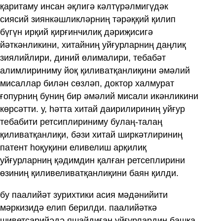
қаритаму инсан әқлигә кәлтүрәлмигүдәк
сиясий зиянкәшликләрниң тәрәққий қилип
бүгүн ирқий қирғинчилиқ дәриҗисигә
йәткәнликини, хитайниң уйғурларниң даңлиқ
зиялийлири, диний өлималири, тебабәт
алимлириниму йоқ қиливатқанлиқини әмәлий
мисаллар билән сөзләп, доктор халмурат
ғопурниң буниң бир әмәлий мисали икәнликини
көрсәтти. у, һәтта хитай даирилириниң уйғур
тебабити ретсиплириниму булаң-талаң
қиливатқанлиқи, бәзи хитай ширкәтлириниң
патент һоқуқини еливелиш арқилиқ
уйғурларниң қәдимдин қалған ретсеплирини
өзиниң қиливеливатқанлиқини баян қилди.
бу паалийәт зурихтики асия мәдәнийити
мәркизидә елип берилди. паалийәткә
шиветсарийәдә яшайдиған уйғурлардин башқа