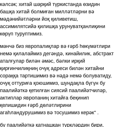
кәлсәк; хитай шәрқий түркистанда өзидин
башқа хитай болмиған милләтләрни вә
мәдәнийәтләрни йоқ қиливетиш,
ассимилятсийә қилишқа урунуватқанлиқини
көрүп туруптимиз.
мәнчә биз явропалиқлар вә ғәрб һөкүмәтлири
немә қилалаймиз дегәндә, кинайилик, абстракт
аталғулар билән әмәс, бәлки ирқий
қирғинчилиқниң очуқ адреси билән хитайни
сораққа тартишимиз вә нәдә немә болуватиду,
очуқ оттуриға қоюшимиз, шундақла бүгүн бу
паалийәткә қетилған сиясий паалийәтчиләр,
актиплар явропаниң хитайға беқинип
қелишидин ғәрб дөләтлирини
агаһландурушимиз вә тосушимиз керәк" .
бу паалийәткә қатнашқан түркләрдин бири,