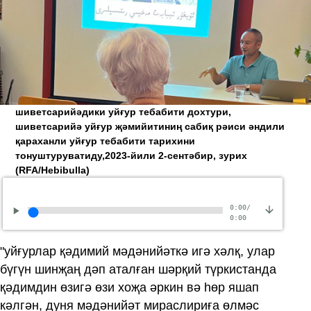
шиветсарийәдики уйғур тебабити дохтури,
шиветсарийә уйғур җәмийитиниң сабиқ рәиси әндили
қараханли уйғур тебабити тарихини
тонуштуруватиду,2023-йили 2-сентәбир, зурих
(RFA/Hebibulla)
0:00
/
0:00
"уйғурлар қәдимий мәдәнийәткә игә хәлқ, улар
бүгүн шинҗаң дәп аталған шәрқий түркистанда
қәдимдин өзигә өзи хоҗа әркин вә һөр яшап
кәлгән, дуня мәдәнийәт мираслириға өлмәс