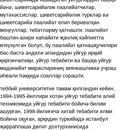
йәнә, шиветсарийәлик паалийәтчиләр,
мутәхәссисләр, шиветсарийәлик түркләр вә
шиветсарийә паалийәт елип бериватқан
моңғуллар, тибәтләрму қатнашти. паалийәт
баштин-ахири наһайити җанлиқ кәйпиятта
өткүзүлгән болуп, бу паалийәт қатнашқучилири
бәс-бәстә әндили әпәндидин уйғур ирқий
қирғинчилиқи, уйғур тебабити вә башқа уйғур
мәдәнийәт мираслириниң зиянкәшликкә учраш
әһвали һәққидә соаллар сорашти.
теббий университетни тамам қилғандин кейин,
1994-1995-йиллири хотән уйғур тебабити алий
техникомида уйғур тебабити бойичә билим
ашурған, 1998-йилиғичә хитай тебабити илми
бойичә оқуған, арқидин түркийәдә истанбул
җәрраһпаша дөләт дохтурханисида