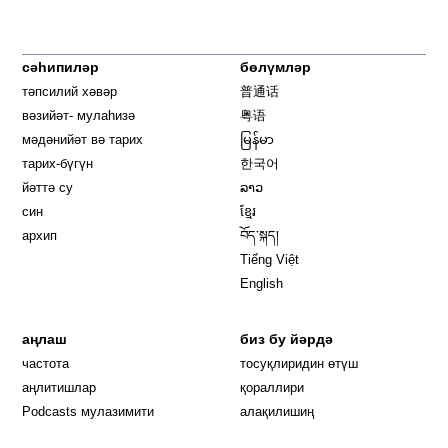
сәһипиләр
бөлүмләр
тәпсилий хәвәр
普通话
вәзийәт- мулаһизә
粤语
мәдәнийәт вә тарих
မြန်မာ
тарих-бүгүн
한국어
йәттә су
ລາວ
син
ខ្មែរ
архип
བོད་སྐད།
Tiếng Việt
English
аңлаш
биз бу йәрдә
частота
тосуқлиридин өтүш
Opens in new window
аңлитишлар
қораллири
Podcasts мулазимити
алақилишиң