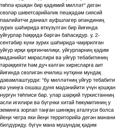
төһпә қошқан бир қәдимий милләт" дегән
сөзләр шиветсарийәлик пешқәдәм сиясий
паалийәтчи даниал ауфшлагер әпәндиниң
зурих шәһиридә өткүзүлгән бир йиғинда
уйғурлар һәққидә бәргән баһасидур. у, 2-
сентәбир күни зурих шәһиридә чақирилған
уйғур ирқи қирғинчилиқи, уйғурларниң қәдим
мәдәнийәт мираслири вә уйғур тебабитиниң
тәрәққияти һәм дуч кәлгән хирисларға аит
йиғинда сөзлигән ечилиш нутқини мундақ
давамлаштурди: "бу милләтниң уйғур тебабити
вә униңға охшаш дуня мәдәнийити үчүн қошқан
нурғун төһписи бар. улар шәрқий түркистанниң
әсли игилири вә бүгүнки хитай һөкүмитиниң у
земинға зорлап таңған шинҗаң аталғуси болса
йеңи чегра яки йеңи территорийә дегән мәнани
билдүриду. бүгүн мана мушундақ қәдим