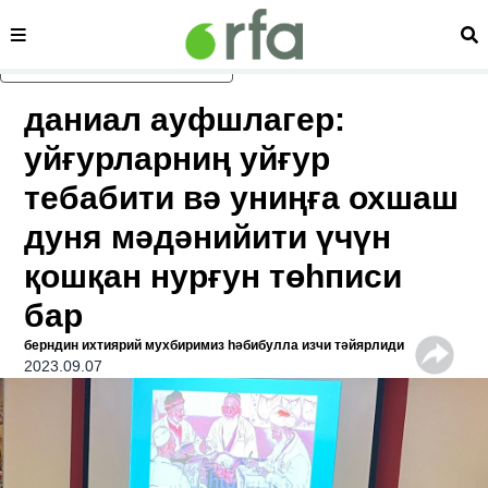
сәһипә
из
асаслиқ мәзмунға атлаң
даниал ауфшлагер:
уйғурларниң уйғур
тебабити вә униңға охшаш
дуня мәдәнийити үчүн
қошқан нурғун төһписи
бар
берндин ихтиярий мухбиримиз һәбибулла изчи тәйярлиди
2023.09.07