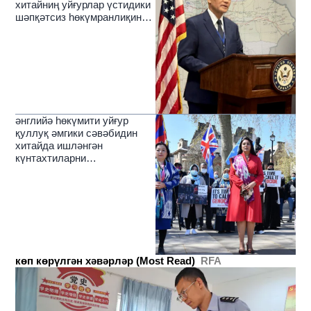
хитайниң уйғурлар үстидики
шәпқәтсиз һөкүмранлиқиниң
зулмәтлирини йерип өткүчи
нур
әнглийә һөкүмити уйғур
қуллуқ әмгики сәвәбидин
хитайда ишләнгән
күнтахтиларни
чәкләйдиғанлиқини елан
қилди
көп көрүлгән хәвәрләр (Most Read)
RFA