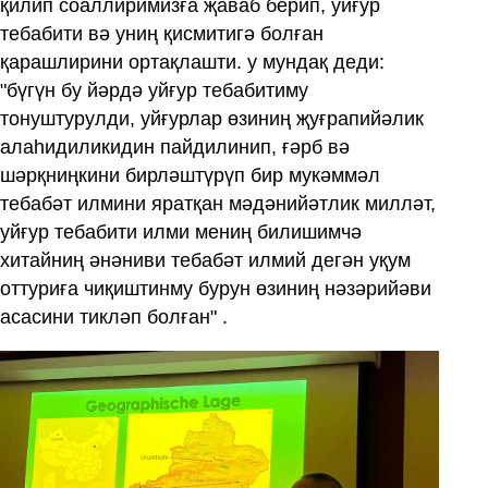
қилип соаллиримизға җаваб берип, уйғур
тебабити вә униң қисмитигә болған
қарашлирини ортақлашти. у мундақ деди:
"бүгүн бу йәрдә уйғур тебабитиму
тонуштурулди, уйғурлар өзиниң җуғрапийәлик
алаһидиликидин пайдилинип, ғәрб вә
шәрқниңкини бирләштүрүп бир мукәммәл
тебабәт илмини яратқан мәдәнийәтлик милләт,
уйғур тебабити илми мениң билишимчә
хитайниң әнәниви тебабәт илмий дегән уқум
оттуриға чиқиштинму бурун өзиниң нәзәрийәви
асасини тикләп болған" .