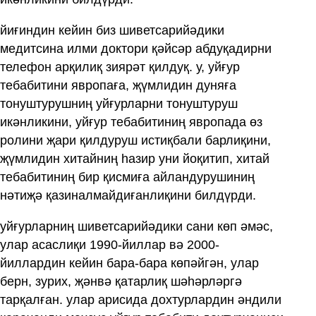
йиғиндин кейин биз шиветсарийәдики
медитсина илми доктори қәйсәр абдуқадирни
телефон арқилиқ зиярәт қилдуқ. у, уйғур
тебабитини явропаға, җүмлидин дуняға
тонуштурушниң уйғурларни тонуштуруш
икәнликини, уйғур тебабитиниң явропада өз
ролини җари қилдуруш истиқбали барлиқини,
җүмлидин хитайниң һазир уни йоқитип, хитай
тебабитиниң бир қисмиға айландурушиниң
нәтиҗә қазиналмайдиғанлиқини билдүрди.
уйғурларниң шиветсарийәдики сани көп әмәс,
улар асаслиқи 1990-йиллар вә 2000-
йиллардин кейин бара-бара көпәйгән, улар
берн, зурих, җәнвә қатарлиқ шәһәрләргә
тарқалған. улар арисида дохтурлардин әндили