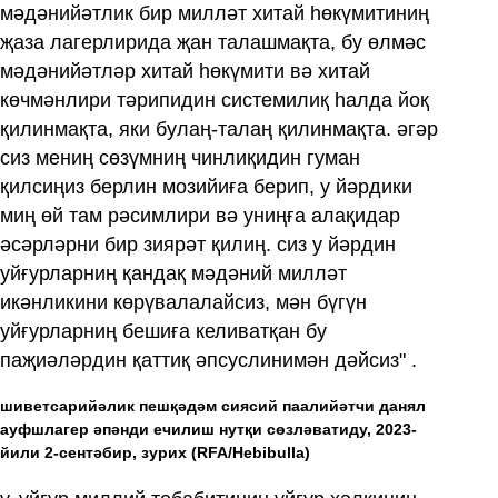
мәдәнийәтлик бир милләт хитай һөкүмитиниң
җаза лагерлирида җан талашмақта, бу өлмәс
мәдәнийәтләр хитай һөкүмити вә хитай
көчмәнлири тәрипидин системилиқ һалда йоқ
қилинмақта, яки булаң-талаң қилинмақта. әгәр
сиз мениң сөзүмниң чинлиқидин гуман
қилсиңиз берлин мозийиға берип, у йәрдики
миң өй там рәсимлири вә униңға алақидар
әсәрләрни бир зиярәт қилиң. сиз у йәрдин
уйғурларниң қандақ мәдәний милләт
икәнликини көрүвалалайсиз, мән бүгүн
уйғурларниң бешиға келиватқан бу
паҗиәләрдин қаттиқ әпсуслинимән дәйсиз" .
шиветсарийәлик пешқәдәм сиясий паалийәтчи данял
ауфшлагер әпәнди ечилиш нутқи сөзләватиду, 2023-
йили 2-сентәбир, зурих
(RFA/Hebibulla)