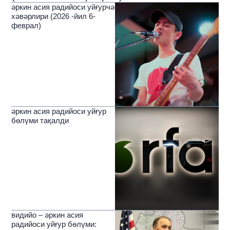
әркин асия радийоси уйғурчә
хәвәрлири (2026 -йил 6-
феврал)
әркин асия радийоси уйғур
бөлүми тақалди
видийо – әркин асия
радийоси уйғур бөлүми: