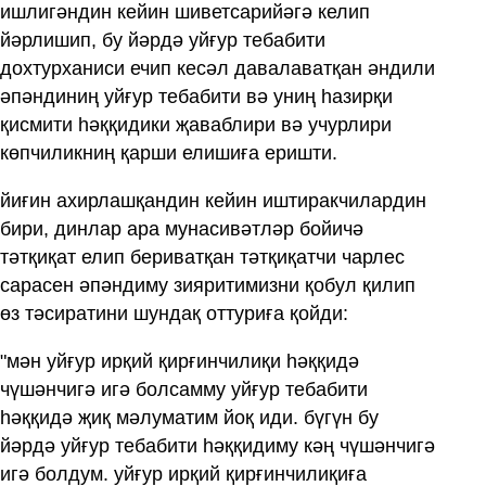
ишлигәндин кейин шиветсарийәгә келип
йәрлишип, бу йәрдә уйғур тебабити
дохтурханиси ечип кесәл давалаватқан әндили
әпәндиниң уйғур тебабити вә униң һазирқи
қисмити һәққидики җаваблири вә учурлири
көпчиликниң қарши елишиға еришти.
йиғин ахирлашқандин кейин иштиракчилардин
бири, динлар ара мунасивәтләр бойичә
тәтқиқат елип бериватқан тәтқиқатчи чарлес
сарасен әпәндиму зияритимизни қобул қилип
өз тәсиратини шундақ оттуриға қойди:
"мән уйғур ирқий қирғинчилиқи һәққидә
чүшәнчигә игә болсамму уйғур тебабити
һәққидә җиқ мәлуматим йоқ иди. бүгүн бу
йәрдә уйғур тебабити һәққидиму кәң чүшәнчигә
игә болдум. уйғур ирқий қирғинчилиқиға