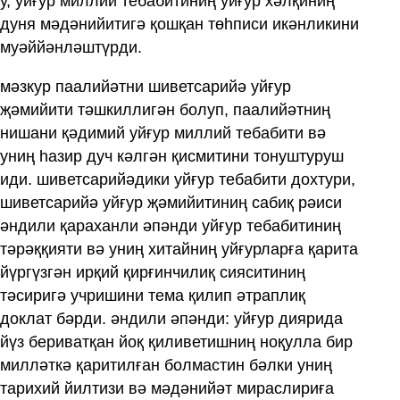
у, уйғур миллий тебабитиниң уйғур хәлқиниң
дуня мәдәнийитигә қошқан төһписи икәнликини
муәййәнләштүрди.
мәзкур паалийәтни шиветсарийә уйғур
җәмийити тәшкиллигән болуп, паалийәтниң
нишани қәдимий уйғур миллий тебабити вә
униң һазир дуч кәлгән қисмитини тонуштуруш
иди. шиветсарийәдики уйғур тебабити дохтури,
шиветсарийә уйғур җәмийитиниң сабиқ рәиси
әндили қараханли әпәнди уйғур тебабитиниң
тәрәққияти вә униң хитайниң уйғурларға қарита
йүргүзгән ирқий қирғинчилиқ сияситиниң
тәсиригә учришини тема қилип әтраплиқ
доклат бәрди. әндили әпәнди: уйғур диярида
йүз бериватқан йоқ қиливетишниң ноқулла бир
милләткә қаритилған болмастин бәлки униң
тарихий йилтизи вә мәдәнийәт мираслириға