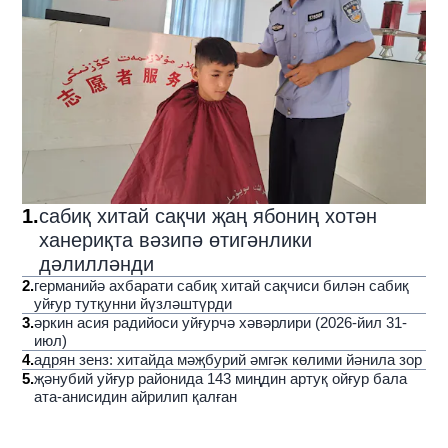
1
.
сабиқ хитай сақчи җаң ябониң хотән
ханериқта вәзипә өтигәнлики
дәлилләнди
2
.
германийә ахбарати сабиқ хитай сақчиси билән сабиқ
уйғур тутқунни йүзләштүрди
3
.
әркин асия радийоси уйғурчә хәвәрлири (2026-йил 31-
июл)
4
.
адрян зенз: хитайда мәҗбурий әмгәк көлими йәнила зор
5
.
җәнубий уйғур районида 143 миңдин артуқ ойғур бала
ата-анисидин айрилип қалған