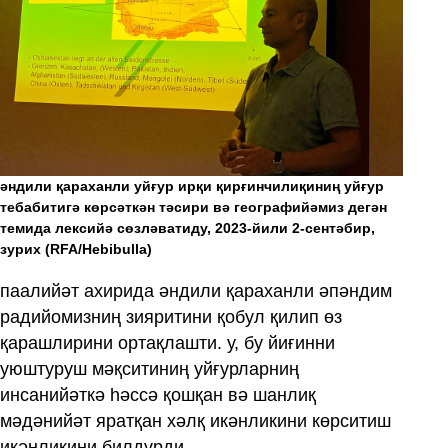
әндили қараханли уйғур ирқи қирғинчилиқиниң уйғур
тебабитигә көрсәткән тәсири вә географийәмиз дегән
темида лексийә сөзләватиду, 2023-йили 2-сентәбир,
зурих
(RFA/Hebibulla)
паалийәт ахирида әндили қараханли әпәндим
радийомизниң зияритини қобул қилип өз
қарашлирини ортақлашти. у, бу йиғинни
уюштуруш мәқситиниң уйғурларниң
инсанийәткә һәссә қошқан вә шанлиқ
мәдәнийәт яратқан хәлқ икәнликини көрситиш
икәнликини билдүрди.