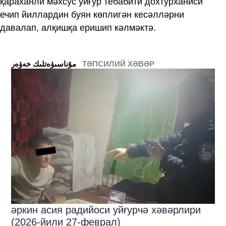
қараханли мәхсус уйғур тебабити дохтурханиси
ечип йиллардин буян көплигән кесәлләрни
давалап, алқишқа еришип кәлмәктә.
ТӘПСИЛИЙ ХӘВӘР
ﻣﯘﻧﺎﺳﯩﯟﻩﺗﻠﯩﻚ ﺧﻪﯞﻩﺭ
әркин асия радийоси уйғурчә хәвәрлири
(2026-йили 27-феврал)