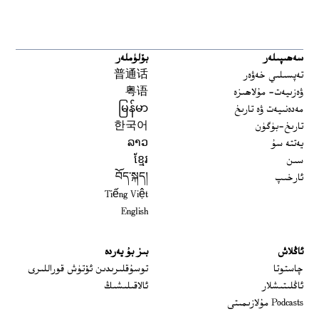
سەھىپىلەر
بۆلۈملەر
تەپسىلىي خەۋەر
普通话
ۋەزىيەت- مۇلاھىزە
粤语
مەدەنىيەت ۋە تارىخ
မြန်မာ
تارىخ-بۈگۈن
한국어
يەتتە سۇ
ລາວ
سىن
ខ្មែរ
ئارخىپ
བོད་སྐད།
Tiếng Việt
English
ئاڭلاش
بىز بۇ يەردە
 window
چاستوتا
توسۇقلىرىدىن ئۆتۈش قوراللىرى
ئاڭلىتىشلار
ئالاقىلىشىڭ
Podcasts مۇلازىمىتى