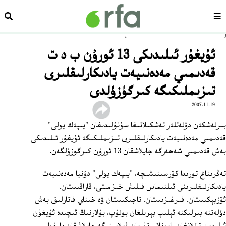
سەھىپە
ئىزد
ئاساسلىق مەزمۇنغا ئاتلاڭ
ئۇيغۇر ئىلىدىكى 13 ئورۇن ب د ت
قەدىمىي مەدەنىيەت يادىكارلىقلىرى
تىزىملىكىگە كىرگۈزۈلدى
2007.11.19
بىرلەشكەن دۆلەتلەر تەشكىلاتىغا سۇنۇلىدىغان "يىپەك يولى"
قەدىمىي مەدەنىيەت يادىكارلىقلىرى تىزىملىكىگە ئۇيغۇر ئىلىدىكى
بەش قەدىمىي شەھەرگە جايلاشقان 13 ئورۇن كىرگۈزۈلگەن.
تەڭرىتاغ تورىدا كۆرسىتىشىچە، "يىپەك يولى" دۇنيا مەدەنىيەت
يادىكارلىقلىرىنى ئىلتىماس قىلىش خىزمىتى، قازاقىستان،
ئۆزبېكىستان، قىرغىزىستان، تاجىكىستان ۋە خىتاي قاتارلىق بەش
دۆلەتتە بىرلىكتە ئېلىپ بېرىلغان بولۇپ، بۇلارنىڭ ئىچىدە ئۇيغۇن