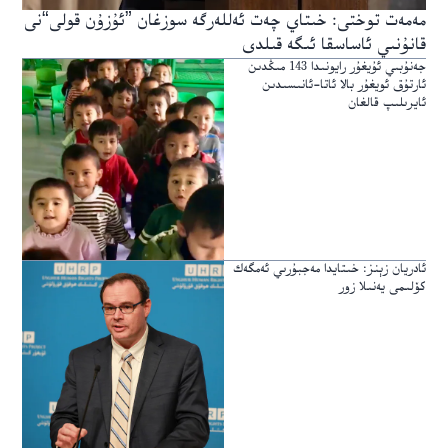
مەمەت توختى: خىتاي چەت ئەللەرگە سوزغان ”ئۇزۇن قولى“نى
قانۇنىي ئاساسقا ئىگە قىلدى
جەنۇبىي ئۇيغۇر رايونىدا 143 مىڭدىن
ئارتۇق ئويغۇر بالا ئاتا-ئانىسىدىن
ئايرىلىپ قالغان
ئادريان زېنز: خىتايدا مەجبۇرىي ئەمگەك
كۆلىمى يەنىلا زور