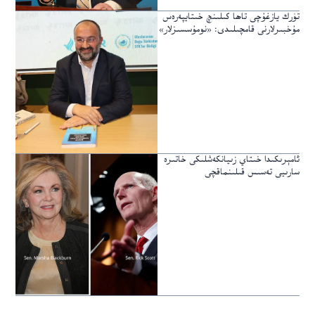
تۈرك يازغۇچى تاھا كىلىنچ خىتايپەرەس
مۇخبىرلارنى قامچىلىدى: «نومۇسسىزلار»
ئامېرىكىدا خىتاي زىيانكەشلىكى خاتىرە
سارىيى تەسىس قىلىنماقچى