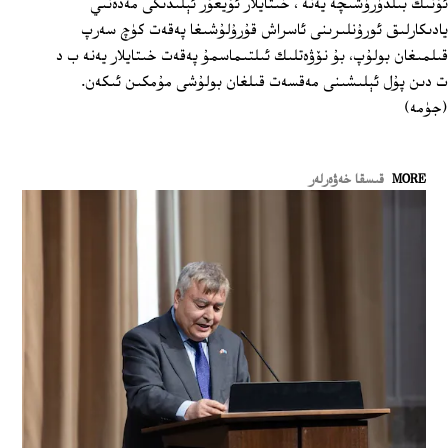
ئۇنىڭ بىلدۈرۈشىچە يەنە ، خىتايلار ئۇيغۇر ئېلىدىكى مەدەنىي
يادىكارلىق ئورۇنلىرىنى ئاسراش قۇرۇلۇشىغا پەقەت كۈچ سەرپ
قىلمىغان بولۇپ، بۇ نۆۋەتلىك ئىلتىماسمۇ پەقەت خىتايلار يەنە ب د
ت دىن پۇل ئېلىشىنى مەقسەت قىلغان بولۇشى مۇمكىن ئىكەن.
(جۈمە)
MORE
قىسقا خەۋەرلەر