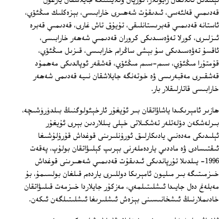
ئېلىدىن تاللانغان رايونلار، تۇرپان ۋىلايىتىگە جايلاشقان يارغول
قەدىمىي قەلئەسى، ئىدىقۇت شەھىرى خارابىسى، بېزەكلىك مىڭئۆي،
ئاستانە قەدىمىي قەبرىستانلىقى، تۇيۇق تاش غارى، قەدىمىي قەبرە
ئىزلىرى، كورلا تەۋەسىدىكى كروران قەدىمىي شەھەر خارابىسى،
ئاقسۇ تەۋەسىدىكى سۇ بېشى ساڭرام خارابىسى، قىزىل مىڭئۆي،
قۇمتۇرا مىڭئۆي، سىم-سىم مىڭئۆي، قەشقەر ئوپالدىكى مەھمۇد
قەشقىرى مەقبەرىسى ۋە خوتەنگە جايلاشقان نىيە قەدىمى شەھەر
خارابىسى قاتارلىقلار بار.
ھازىر ئامېرىكىدا ياشاۋاتقان بىر ئۇيغۇر ئارخېئولوگنىڭ بىلدۈرۈشىچە،
بىرلەشكەن دۆلەتلەر تەشكىلاتى خېلى يىللاردىن بېرى ئۇيغۇر
ئېلىدىكى مەدەنىي يادىكارلىق ئورۇنلىرىنى قوغداش قۇرۇلۇشىغا
ئىقتىسادى ۋە ماددىي ياردەملەرنى بېرىپ كېلىۋاتقان بولۇپ، پەقەت
1996- يىلدىلا تۇرپاندىكى ئىدىقۇت قەدىمىي شەھىرىنى قوغداش
خىزمىتىگە بىر مىليون ئامېرىكا دوللىرى ياردەم قىلغان بولسىمۇ، بۇ
مەبلەغ دەل جايىدا ئىشلىتىلمەي، مەزكۇر جايلاردا خىزمەت قىلىۋاتقان
خادىملارنىڭ ئىشخانىسىنى بېزەش ئىشلىرىغا ئىشلىتىلگەن ئىكەن.