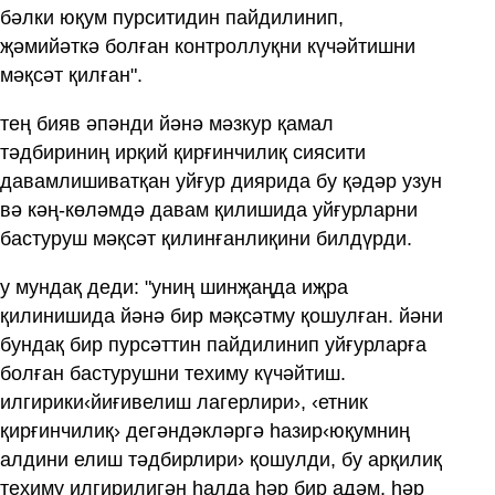
бәлки юқум пурситидин пайдилинип,
җәмийәткә болған контроллуқни күчәйтишни
мәқсәт қилған".
тең бияв әпәнди йәнә мәзкур қамал
тәдбириниң ирқий қирғинчилиқ сиясити
давамлишиватқан уйғур диярида бу қәдәр узун
вә кәң-көләмдә давам қилишида уйғурларни
бастуруш мәқсәт қилинғанлиқини билдүрди.
у мундақ деди: "униң шинҗаңда иҗра
қилинишида йәнә бир мәқсәтму қошулған. йәни
бундақ бир пурсәттин пайдилинип уйғурларға
болған бастурушни техиму күчәйтиш.
илгирики‹йиғивелиш лагерлири›, ‹етник
қирғинчилиқ› дегәндәкләргә һазир‹юқумниң
алдини елиш тәдбирлири› қошулди, бу арқилиқ
техиму илгирилигән һалда һәр бир адәм, һәр