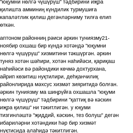
"юқумни нөлгә чүшүрүш" тәдбирини иҗра
қилишта амминиң күндилик турмушиға
капаләтлик қилиш дегәнләрниму тилға елип
өткән.
аптоном районниң рәиси әркин туниязму21-
ноябир охшаш бир күндә хотәндә "юқумни
нөлгә чүшүрүш" хизмитини тәкшүргән. әркин
туняз хотән шәһири, хотән наһийәси, қариқаш
наһийәси вә райондики көчмә дохтурхана,
айрип көзитиш нуқтилири, деһқанчилиқ
районлирида мәхсус хизмәт зияритидә болған.
әркин туниязму ма шиңрүйға охшашла "юқуми
нөлгә чүшүрүш" тәдбирини "қаттиқ вә кәскин
иҗра қилиш" ни тәкитлигән. у юқуми
тизгинләштә "җиддий, кәскин, тез болуш" дегән
ибариләрни хотәндики һәр бир хизмәт
нуқтисида алаһидә тәкитлигән.