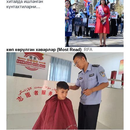
хитайда ишләнгән
күнтахтиларни
чәкләйдиғанлиқини елан
қилди
көп көрүлгән хәвәрләр (Most Read)
RFA