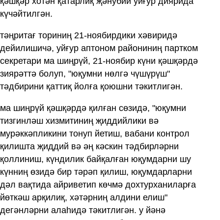
қәшқәр хотән қатарлиқ җәнубий уйғур диярида
күчәйтилгән.
тәңритағ ториниң 21-ноябирдики хәвиридә
дейилишичә, уйғур аптоном райониниң партком
секретари ма шиңрүй, 21-ноябир күни қәшқәрдә
зиярәттә болуп, "юқумни нөлгә чүшүрүш"
тәдбирини қаттиқ йолға қоюшни тәкитлигән.
ма шиңрүй қәшқәрдә қилған сөзидә, "юқумни
тизгинләш хизмитиниң җиддийлики вә
мурәккәпликини тонуп йетиш, вабани контрол
қилишта җиддий вә әң кәскин тәдбирләрни
қоллиниш, күндилик байқалған юқумдарни шу
күнниң өзидә бир тәрәп қилиш, юқумдарларни
дәл вақтида айриветип көчмә дохтурханиларға
йөткәш арқилиқ, хәтәрниң алдини елиш"
дегәнләрни алаһидә тәкитлигән. у йәнә