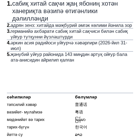
1
.
сабиқ хитай сақчи җаң ябониң хотән
ханериқта вәзипә өтигәнлики
дәлилләнди
2
.
адрян зенз: хитайда мәҗбурий әмгәк көлими йәнила зор
3
.
германийә ахбарати сабиқ хитай сақчиси билән сабиқ
уйғур тутқунни йүзләштүрди
4
.
әркин асия радийоси уйғурчә хәвәрлири (2026-йил 31-
июл)
5
.
җәнубий уйғур районида 143 миңдин артуқ ойғур бала
ата-анисидин айрилип қалған
сәһипиләр
бөлүмләр
тәпсилий хәвәр
普通话
вәзийәт- мулаһизә
粤语
мәдәнийәт вә тарих
မြန်မာ
тарих-бүгүн
한국어
йәттә су
ລາວ