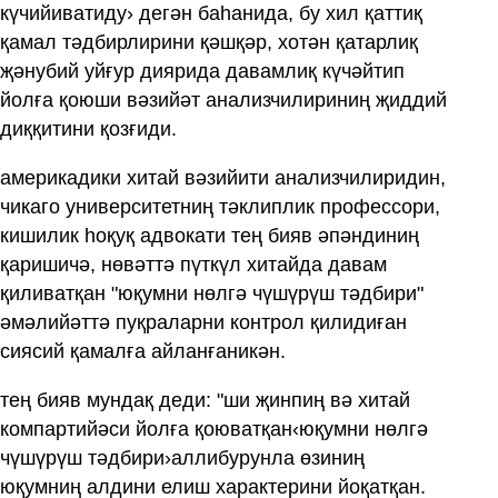
күчийиватиду› дегән баһанида, бу хил қаттиқ
қамал тәдбирлирини қәшқәр, хотән қатарлиқ
җәнубий уйғур диярида давамлиқ күчәйтип
йолға қоюши вәзийәт анализчилириниң җиддий
диққитини қозғиди.
америкадики хитай вәзийити анализчилиридин,
чикаго университетниң тәклиплик профессори,
кишилик һоқуқ адвокати тең бияв әпәндиниң
қаришичә, нөвәттә пүткүл хитайда давам
қиливатқан "юқумни нөлгә чүшүрүш тәдбири"
әмәлийәттә пуқраларни контрол қилидиған
сиясий қамалға айланғаникән.
тең бияв мундақ деди: "ши җинпиң вә хитай
компартийәси йолға қоюватқан‹юқумни нөлгә
чүшүрүш тәдбири›аллибурунла өзиниң
юқумниң алдини елиш характерини йоқатқан.