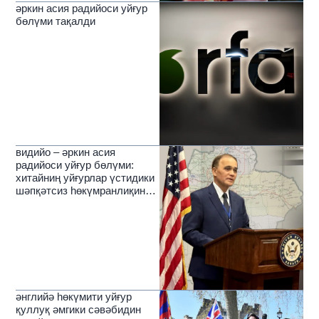
әркин асия радийоси уйғур
бөлүми тақалди
видийо – әркин асия
радийоси уйғур бөлүми:
хитайниң уйғурлар үстидики
шәпқәтсиз һөкүмранлиқиниң
зулмәтлирини йерип өткүчи
нур
әнглийә һөкүмити уйғур
қуллуқ әмгики сәвәбидин