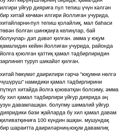
бу хил көрүнүшләрниң биридә, қамалдин
илгири уйғур дияриға пул тепиш үчүн кәлгән
бир хитай көчмән илгири йоллиған учурида,
хитайларни‹пул тепиш қолайлиқ, мал баһаси
төвән болған шинҗаңға келиңлар, бай
болуңлар› дәп дәвәт қилған. әмма у юқум
қамалидин кейин йоллиған учурида, районда
йолға қоюлған қаттиқ қамал тәдбирлиридин
зарлинип туруп шикайәт қилған.
хитай һөкүмәт даирилири гәрчә "юқумни нөлгә
чүшүрүш" намидики қамал тәдбирлирини
пүткүл хитайда йолға қоюватқан болсиму, әмма
бу хил қамал тәдбирлири уйғур диярида әң
узун давамлашқан. болупму шималий уйғур
дияридики бәзи җайларда бу хил қамал давам
қиливатқиниға 100 күндин ашқан. мушундақ
бир шараитта даириләрниң‹юқум давамлиқ