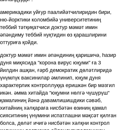
америкадики уйғур паалийәтчилиридин бири,
ню-йорктики коломбийә университетиниң
теббий тәтқиқатчиси доктур мәмәт имин
әпәндиму теббий нуқтидин өз қарашлирини
оттуриға қойди.
доктур мәмәт имин әпәндиниң қаришичә, һазир
дуня миқясида "корона вирус юқуми" ға 3
йилдин ашқан, ғәрб демократик дөләтлиридә
үнүмлүк ваксинилар әмлинип, юқум дуня
характерлик контроллуққа еришкән бир мәзгил
икән. әмма хитайда "юқумни нөлгә чүшүрүш"
қамалиниң йәнә давамлишишдики сәвәб,
хитайниң хәлқараға нисбәтән өзиниң қамал
сияситиниң үнүмини испатлашни мәқсәт қилған
болса, дөләт ичигә нисбәтән хәлқни контрол