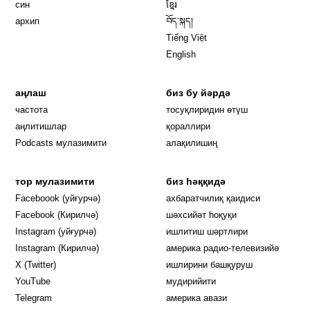
син
ខ្មែរ
архип
བོད་སྐད།
Tiếng Việt
English
аңлаш
биз бу йәрдә
частота
тосуқлиридин өтүш
Opens in new window
аңлитишлар
қораллири
Podcasts мулазимити
алақилишиң
тор мулазимити
биз һәққидә
Opens in new window
Faceboook (уйғурчә)
ахбаратчилиқ қаидиси
Opens in new window
Facebook (Кирилчә)
шәхсийәт һоқуқи
Opens in new window
Instagram (уйғурчә)
ишлитиш шәртлири
Opens in new window
Instagram (Кирилчә)
америка радио-телевизийә
Opens in new window
X (Twitter)
ишлирини башқуруш
Opens in new window
Opens in new window
YouTube
мудирийити
Opens in new window
Opens in new windo
Telegram
америка авази