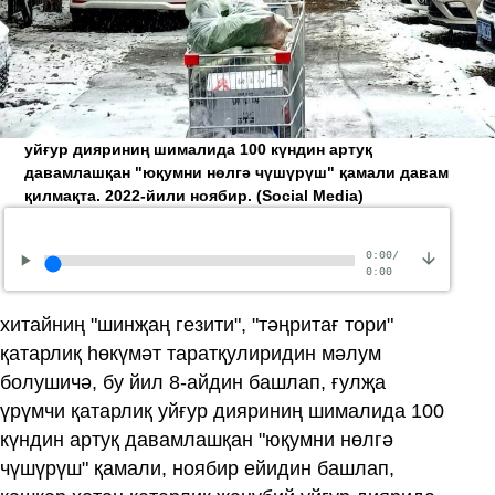
уйғур дияриниң шималида 100 күндин артуқ
давамлашқан "юқумни нөлгә чүшүрүш" қамали давам
қилмақта. 2022-йили ноябир.
(Social Media)
0:00
/
0:00
хитайниң "шинҗаң гезити", "тәңритағ тори"
қатарлиқ һөкүмәт таратқулиридин мәлум
болушичә, бу йил 8-айдин башлап, ғулҗа
үрүмчи қатарлиқ уйғур дияриниң шималида 100
күндин артуқ давамлашқан "юқумни нөлгә
чүшүрүш" қамали, ноябир ейидин башлап,