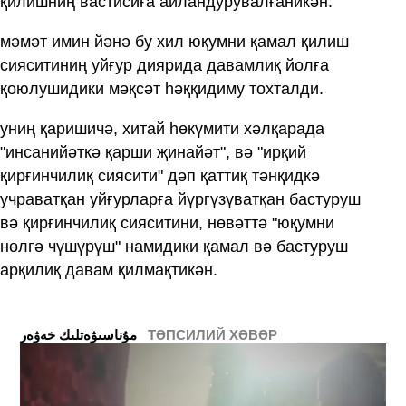
қилишниң вастисиға айландурувалғаникән.
мәмәт имин йәнә бу хил юқумни қамал қилиш
сияситиниң уйғур диярида давамлиқ йолға
қоюлушидики мәқсәт һәққидиму тохталди.
униң қаришичә, хитай һөкүмити хәлқарада
"инсанийәткә қарши җинайәт", вә "ирқий
қирғинчилиқ сиясити" дәп қаттиқ тәнқидкә
учраватқан уйғурларға йүргүзүватқан бастуруш
вә қирғинчилиқ сияситини, нөвәттә "юқумни
нөлгә чүшүрүш" намидики қамал вә бастуруш
арқилиқ давам қилмақтикән.
ТӘПСИЛИЙ ХӘВӘР
ﻣﯘﻧﺎﺳﯩﯟﻩﺗﻠﯩﻚ ﺧﻪﯞﻩﺭ