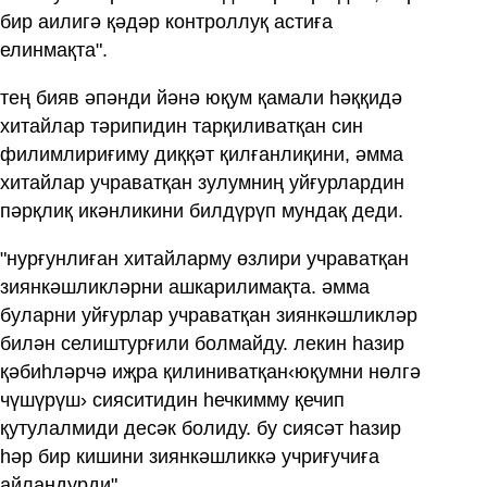
бир аилигә қәдәр контроллуқ астиға
елинмақта".
тең бияв әпәнди йәнә юқум қамали һәққидә
хитайлар тәрипидин тарқиливатқан син
филимлириғиму диққәт қилғанлиқини, әмма
хитайлар учраватқан зулумниң уйғурлардин
пәрқлиқ икәнликини билдүрүп мундақ деди.
"нурғунлиған хитайларму өзлири учраватқан
зиянкәшликләрни ашкарилимақта. әмма
буларни уйғурлар учраватқан зиянкәшликләр
билән селиштурғили болмайду. лекин һазир
қәбиһләрчә иҗра қилиниватқан‹юқумни нөлгә
чүшүрүш› сияситидин һечкимму қечип
қутулалмиди десәк болиду. бу сиясәт һазир
һәр бир кишини зиянкәшликкә учриғучиға
айландурди".