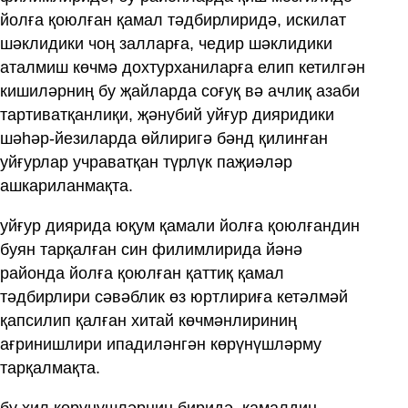
йолға қоюлған қамал тәдбирлиридә, искилат
шәклидики чоң залларға, чедир шәклидики
аталмиш көчмә дохтурханиларға елип кетилгән
кишиләрниң бу җайларда соғуқ вә ачлиқ азаби
тартиватқанлиқи, җәнубий уйғур дияридики
шәһәр-йезиларда өйлиригә бәнд қилинған
уйғурлар учраватқан түрлүк паҗиәләр
ашкариланмақта.
уйғур диярида юқум қамали йолға қоюлғандин
буян тарқалған син филимлирида йәнә
районда йолға қоюлған қаттиқ қамал
тәдбирлири сәвәблик өз юртлириға кетәлмәй
қапсилип қалған хитай көчмәнлириниң
ағринишлири ипадиләнгән көрүнүшләрму
тарқалмақта.