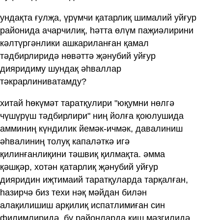
ундақта ғулҗа, үрүмчи қатарлиқ шималий уйғур
районида ачарчилиқ, һәтта өлүм паҗиәлирини
кәлтүргәнлики ашкариланған қамал
тәдбирлиридә нөвәттә җәнубий уйғур
дияридиму шундақ әһваллар
тәкрарлиниватамду?
хитай һөкүмәт таратқулири "юқумни нөлгә
чүшүрүш тәдбирлири" ниң йолға қоюлушида
амминиң күндилик йемәк-ичмәк, давалиниш
әһвалиниң толуқ капаләткә игә
қилинғанлиқини тәшвиқ қилмақта. әмма
қәшқәр, хотән қатарлиқ җәнубий уйғур
дияридин иҗтимаий таратқуларда тарқалған,
һазирчә биз техи нәқ мәйдан билән
алақилишиш арқилиқ испатлимиған син
филимлиридә, бу районларда қиш мәзгилидә