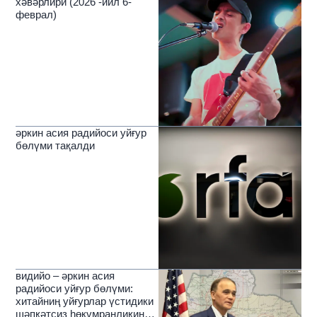
хәвәрлири (2026 -йил 6-
феврал)
әркин асия радийоси уйғур
бөлүми тақалди
видийо – әркин асия
радийоси уйғур бөлүми:
хитайниң уйғурлар үстидики
шәпқәтсиз һөкүмранлиқиниң