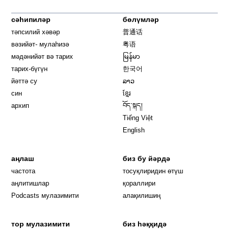
сәһипиләр
бөлүмләр
тәпсилий хәвәр
普通话
вәзийәт- мулаһизә
粤语
мәдәнийәт вә тарих
မြန်မာ
тарих-бүгүн
한국어
йәттә су
ລາວ
син
ខ្មែរ
архип
བོད་སྐད།
Tiếng Việt
English
аңлаш
биз бу йәрдә
частота
тосуқлиридин өтүш
Opens in new window
аңлитишлар
қораллири
Podcasts мулазимити
алақилишиң
тор мулазимити
биз һәққидә