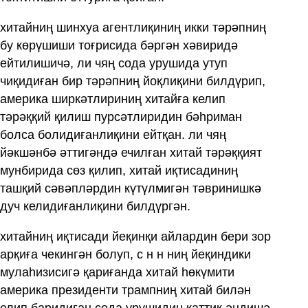
хитайниң шинхуа агентлиқиниң икки тәрәпниң
бу көрүшиши тоғрисида бәргән хәвиридә
ейтилишичә, ли чяң сода урушида утуп
чиқидиған бир тәрәпниң йоқлиқини билдүрип,
америка ширкәтлириниң хитайға келип
тәрәққий қилиш пурсәтлиридин бәһриман
болса болидиғанлиқини ейтқан. ли чяң
йәкшәнбә әттигәндә ечилған хитай тәрәққият
мунбирида сөз қилип, хитай иқтисадиниң
ташқий сәвәпләрдин күтүлмигән тәвринишкә
дуч келидиғанлиқини билдүргән.
хитайниң иқтисади йеқинқи айлардин бери зор
арқиға чекингән болуп, с н н ниң йеқиндики
мулаһизисигә қариғанда хитай һөкүмити
америка президенти трампниң хитай билән