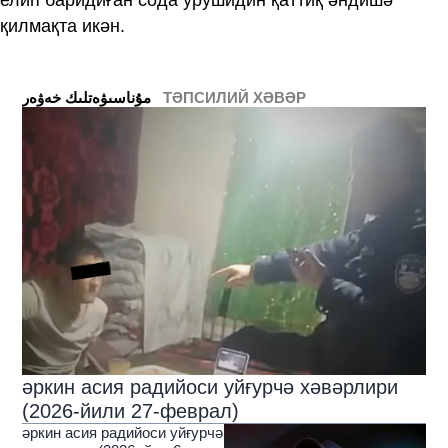
елип баридиған сода урушидин қаттиқ әндишә
қилмақта икән.
ТӘПСИЛИЙ ХӘВӘР
ﻣﯘﻧﺎﺳﯩﯟﻩﺗﻠﯩﻚ ﺧﻪﯞﻩﺭ
әркин асия радийоси уйғурчә хәвәрлири
(2026-йили 27-феврал)
әркин асия радийоси уйғурчә