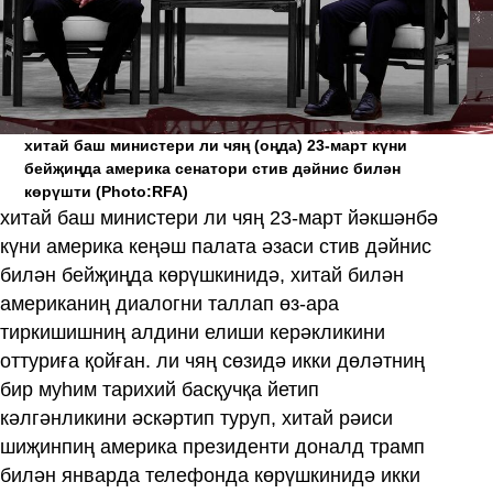
хитай баш министери ли чяң (оңда) 23-март күни
бейҗиңда америка сенатори стив дәйнис билән
көрүшти
(Photo:RFA)
хитай баш министери ли чяң 23-март йәкшәнбә
күни америка кеңәш палата әзаси стив дәйнис
билән бейҗиңда көрүшкинидә, хитай билән
американиң диалогни таллап өз-ара
тиркишишниң алдини елиши керәкликини
оттуриға қойған. ли чяң сөзидә икки дөләтниң
бир муһим тарихий басқучқа йетип
кәлгәнликини әскәртип туруп, хитай рәиси
шиҗинпиң америка президенти доналд трамп
билән январда телефонда көрүшкинидә икки