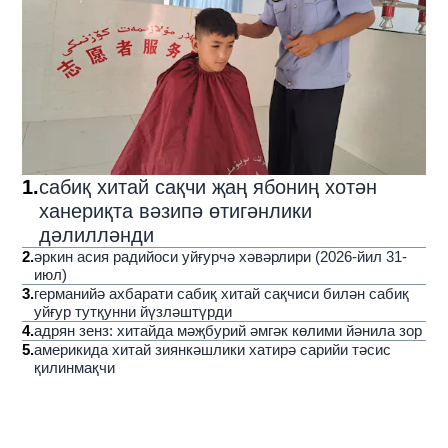
1
.
сабиқ хитай сақчи җаң ябониң хотән
ханериқта вәзипә өтигәнлики
дәлилләнди
2
.
әркин асия радийоси уйғурчә хәвәрлири (2026-йил 31-
июл)
3
.
германийә ахбарати сабиқ хитай сақчиси билән сабиқ
уйғур тутқунни йүзләштүрди
4
.
адрян зенз: хитайда мәҗбурий әмгәк көлими йәнила зор
5
.
америкида хитай зиянкәшлики хатирә сарийи тәсис
қилинмақчи