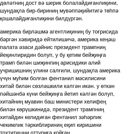
дөләтниң дост вә шерик болалайдиғанлиқини,
шундақла бир-бириниң мувәппәқийитигә төһпә
қошалайдиғанлиқини билдүргән.
америка бирләшмә агентлиқиниң бу тоғрисида
бәргән хәвиридә ейтилишичә, америка кеңәш
палата әзаси дәйнис президент трампниң
йеқинлиридин болуп, у бу қетим бейҗиңға
трамп билән шиҗинпиң арисидики алий
учришишниң улини салғили, шундақла америка
үчүн муһим болған фентанил мәсилисини
хитай билән сөзләшкили кәлгән икән. у өткән
пәйшәнбә күни бейҗиңға йетип кәлгән болуп,
хитайниң муавин баш министери хелифең
билән көрүшкинидә, президент трампниң
хитайдин келидиған фентанил зәһәрлик
чекимлик тәркиблириниң еқип киришини
тохтитишни оттуриға қойған.