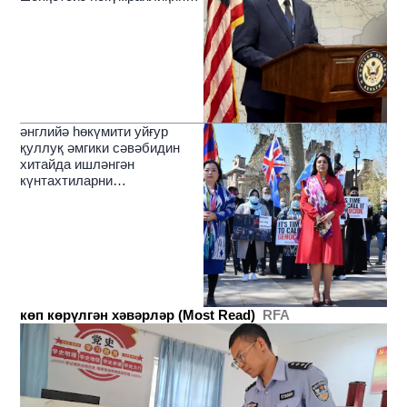
зулмәтлирини йерип өткүчи
нур
әнглийә һөкүмити уйғур
қуллуқ әмгики сәвәбидин
хитайда ишләнгән
күнтахтиларни
чәкләйдиғанлиқини елан
қилди
көп көрүлгән хәвәрләр (Most Read)
RFA