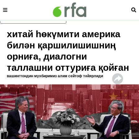
сәһипә
из
асаслиқ мәзмунға атлаң
хитай һөкүмити америка
билән қаршилишишниң
орниға, диалогни
таллашни оттуриға қойған
вашингтондин мухбиримиз алим сейтоф тәйярлиди