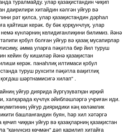
анда туралмайду. улар қазақистандин чиқип
тан даирилири хитайдин кәлгән уйғур вә
пини рәт қилса, улар қазақистандин дәрһал
ға қайтиши керәк. бу бәк қорқунчлуқ. улар
а немә күнләрниң келидиғанлиқини билимиз. йәнә
тәлипи қобул болған уйғур вә қазақ мусапирлар
лисиму, әмма уларға пәқәтла бир йил туруш
ин кейин бу кишиләр йәнә қазақистан
қилиши керәк. панаһлиқ илтимаси қобул
истанда туруш рухсити пәқәтла вақитлиқ
 қоғдаш шәртнамисигә хилап" .
айниң уйғур диярида йүргүзүватқан ирқий
и, хәлқарада күчлүк әйибләшләргә учриған иди.
өкүмитиниң уйғур дияридики кәң көләмлик
икити башланғандин буян, һәр хил хәтәргә
а қечип чиққан уйғур вә қазақларниң қазақистан
а "қанунсиз көчмән" дәп қарилип хитайға