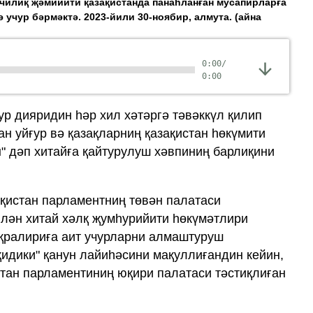
счилиқ җәмийити қазақистанда панаһланған мусапирларға
 учур бәрмәктә. 2023-йили 30-ноябир, алмута.
(айна
0:00
/
0:00
ур дияридин һәр хил хәтәргә тәвәккүл қилип
ан уйғур вә қазақларниң қазақистан һөкүмити
н" дәп хитайға қайтурулуш хәвпиниң барлиқини
ақистан парламентниң төвән палатаси
илән хитай хәлқ җумһурийити һөкүмәтлири
уқралириға аит учурларни алмаштуруш
идики" қанун лайиһәсини мақуллиғандин кейин,
истан парламентиниң юқири палатаси тәстиқлиған