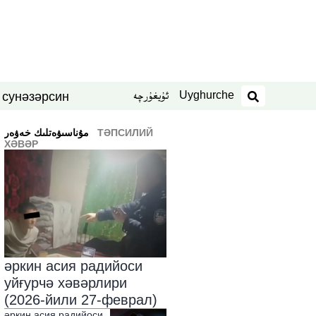
Uyghurche
ئۇيغۇرچە
син
нәзәр
 су
издәш
ТӘПСИЛИЙ
ﻣﯘﻧﺎﺳﯩﯟﻩﺗﻠﯩﻚ ﺧﻪﯞﻩﺭ
ХӘВӘР
әркин асия радийоси
уйғурчә хәвәрлири
(2026-йили 27-феврал)
әркин асия радийоси