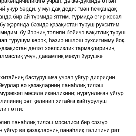
аракәндичиликигә учрап, дәккә-дүккидә өткән
ий учур бәрди. у мундақ деди: "мән һечқандақ
танда бир ай түрмидә яттим. түрмидә еғир кесәл
бу җәрянда бәзидә қазақистан туруш рухситим
лмидим. бу йәрниң тәлипи бойичә вақитлиқ туруш
ап турушум керәк, һазир ишләш рухситимму йоқ.
 қазақистан дөләт хәвпсизлик тармақлириниң
алмаслиқ үчүн, давамлиқ мөкүп йүрүшкә
хитайниң бастурушиға учрап уйғур дияридин
уйғурлар вә қазақларниң панаһлиқ тиләш
мурәккәп мәсилә икәнликини; нурғунлиған уйғур
әлипиниң рәт қилинип хитайға қайтурулуш
лип өтти:
елип панаһлиқ тиләш мәсилиси бир сәзгүр
н уйғур вә қазақларниң панаһлиқ тәлипини рәт