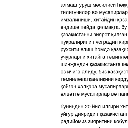
алмаштуруш мәсилиси һәққ
тилигүчиләр вә мусапирлар
имзалиниши, хитайдин қаза
әндишә пәйда қилмақта. бу
қазақистанни зиярәт қилған
пуқралириниң чеградин кир
рухсити елиш һәмдә қазақи
учурларни хитайға тәминлә
шинҗаңдин қазақистанға ке
өз ичигә алиду. биз қазақис
тәминләватқанлиқини көрду
қойған хәлқара мусапирлар
әлвәттә мусапирлар вә пан
буниңдин 20 йил илгири хи
уйғур дияридин қазақистанғ
радийомиз зияритини қобул 