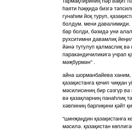
тармақлириниң һәр вақит п
һаяти һәққидә бизгә тәпсил
гунаһим йоқ туруп, қазақис
болдум. мени давалимиди. 
бар болди, бәзидә уни ала
рухситимни давамлиқ йеңил
йәнә тутулуп қалмаслиқ вә
паракәндичиликигә учрап қ
мәҗбурмән" .
айна шорманбайева ханим, 
қазақистанға қечип чиққан 
мәсилисиниң бир сәзгүр вә 
вә қазақларниң панаһлиқ т
хәвпиниң барлиқини қәйт қи
"шинҗаңдин қазақистанға к
мәсилә. қазақистан көплигә