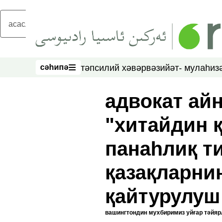
асаслиқ мәзмунға атлаң
сәһипә
тәпсилий хәвәр
вәзийәт- мулаһиз
сәһипә
адвокат ай
"хитайдин қ
панаһлиқ ти
қазақларни
қайтурулуш
вашингтондин мухбиримиз уйғар тәйя