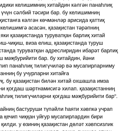
идики келишимниң хитайдин кәлгән панаһлиқ
 үчүн сәлбий тәсири бар. бу келишимниң
қистанға кәлгән көчмәнләр арисида қаттиқ
 келишимгә асасән, қазақистан тәрәпниң
 яки қазақистанда туруватқан барлиқ хитай
иш-чиқиш, виза елиш, қазақистанда туруш
станда туруватқан адреслиридин ибарәт барлиқ
ш мәҗбурийити бар. бу хитайдин, йәни
лип панаһлиқ тилигүчиләр вә мусапирларниму
танниң бу учурларни хитайға
қ. бу қазақистан билән хитай охшашла имза
ни қоғдаш шәртнамисигә хилап. қазақистанниң
аһлиқ тилигүчиләрни қоғдаш мәҗбурийити бар".
тайниң бастуруши түпәйли һаяти хәвпкә учрап
а қечип чиққан уйғур мусапирлардин бири
қилди. у өзиниң қазақистан дөләт хәвпсизлик