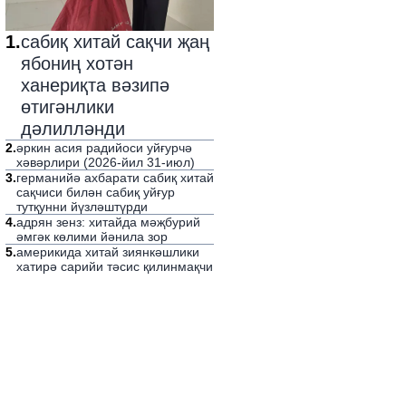
1
.
сабиқ хитай сақчи җаң
ябониң хотән
ханериқта вәзипә
өтигәнлики
дәлилләнди
2
.
әркин асия радийоси уйғурчә
хәвәрлири (2026-йил 31-июл)
3
.
германийә ахбарати сабиқ хитай
сақчиси билән сабиқ уйғур
тутқунни йүзләштүрди
4
.
адрян зенз: хитайда мәҗбурий
әмгәк көлими йәнила зор
5
.
америкида хитай зиянкәшлики
хатирә сарийи тәсис қилинмақчи