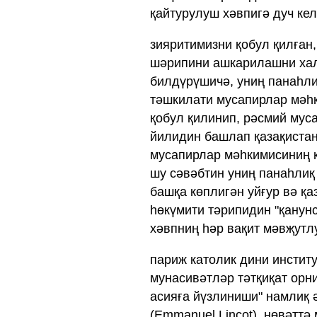
қайтурулуш хәвпигә дуч кел
зияритимизни қобул қилған
шәрипини ашкарилашни хал
билдүрүшичә, униң панаһли
тәшкилати мусапирлар мәһ
қобул қилинип, рәсмий муса
йилидин башлап қазақиста
мусапирлар мәһкимисиниң қ
шу сәвәбтин униң панаһлиқ
башқа көплигән уйғур вә қ
һөкүмити тәрипидин "қанунс
хәвпниң һәр вақит мәвҗутлу
париж католик дини инстит
мунасивәтләр тәтқиқат орни
асияға йүзлиниши" намлиқ 
(Emmanuel Lincot), нөвәттә