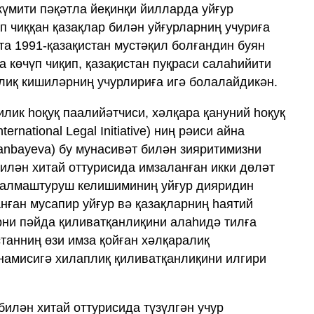
күмити пәқәтла йеқинқи йилларда уйғур
п чиққан қазақлар билән уйғурларниң учуриға
та 1991-қазақистан мустәқил болғандин буян
а көчүп чиқип, қазақистан пуқраси салаһийити
лиқ кишиләрниң учурлириға игә болалайдикән.
илик һоқуқ паалийәтчиси, хәлқара қануний һоқуқ
rnational Legal Initiative) ниң рәиси айна
nbayeva) бу мунасивәт билән зияритимизни
 билән хитай оттурисида имзаланған икки дөләт
и алмаштуруш келишиминиң уйғур дияридин
нған мусапир уйғур вә қазақларниң һаятий
рни пәйда қиливатқанлиқини алаһидә тилға
станниң өзи имза қойған хәлқаралиқ
намисигә хилаплиқ қиливатқанлиқини илгири
 билән хитай оттурисида түзүлгән учур