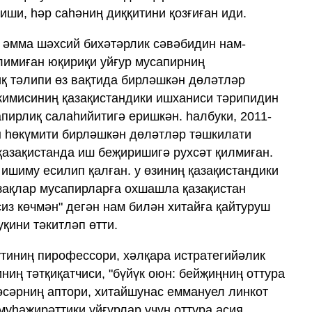
иши, һәр саһәниң диққитини қозғиған иди.
, әмма шәхсий бихәтәрлик сәвәбидин нам-
имиған юқириқи уйғур мусапирниң
қ тәлипи өз вақтида бирләшкән дөләтләр
кимисиниң қазақистандики ишханиси тәрипидин
пирлиқ салаһийитигә еришкән. һалбуки, 2011-
н һөкүмити бирләшкән дөләтләр тәшкилати
азақистанда иш беҗиришигә рухсәт қилмиған.
 ишиму есилип қалған. у өзиниң қазақистандики
азақлар мусапирларға охшашла қазақистан
из көчмән" дегән нам билән хитайға қайтуруш
қини тәкитләп өтти.
утиниң пирофессори, хәлқара истратегийәлик
ниң тәтқиқатчиси, "бүйүк оюн: бейҗиңниң оттура
әсәрниң аптори, хитайшунас еммануел линкот
 муһаҗирәттики уйғурлар үчүн оттура асия