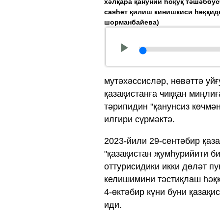
хәлқара қануний һоқуқ тәшәббу
саяһәт қилиш кинишкиси һәққидә
шорманбайева)
мутәхәссисләр, нөвәттә уйғ
қазақистанға чиққан миңлиғ
тәрипидин "қанунсиз көчмә
илгири сүрмәктә.
2023-йили 29-сентәбир қаз
"қазақистан җумһурийити б
оттурисидики икки дөләт п
келишимини тәстиқлаш һәққ
4-өктәбир күни буни қазақ
иди.