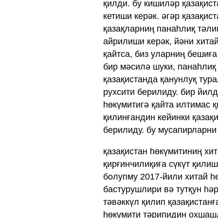
қилди. бу кишиләр қазақист
кетиши керәк. әгәр қазақис
қазақларниң панаһлиқ тәли
айрилиши керәк, йәни хитай
қайтса, биз уларниң бешиғ
бир мәсилә шуки, панаһлиқ 
қазақистанда қанунлуқ тура
рухсити берилиду. бир йилд
һөкүмитигә қайта илтимас 
қилинғандин кейинки қазақ
берилиду. бу мусапирларни
қазақистан һөкүмитиниң хит
қирғинчилиқиға сүкүт қилиш
болупму 2017-йили хитай һ
бастурушлири вә тутқун һәр
тәвәккүл қилип қазақистанғ
һөкүмити тәрипидин охшашл