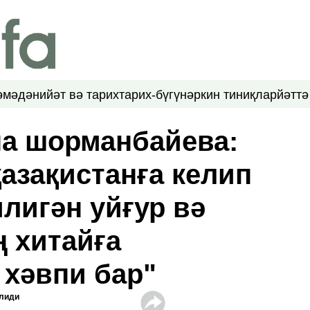
ә
мәдәнийәт вә тарих
тарих-бүгүн
әркин тиниқлар
йәттә
на шорманбайева:
азақистанға келип
лигән уйғур вә
ң хитайға
 хәвпи бар"
рлиди