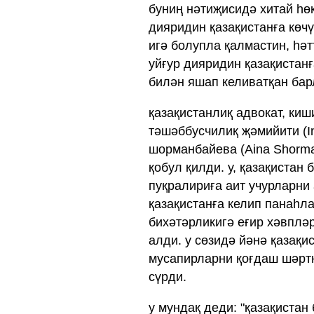
буниң нәтиҗисидә хитай һө
дияридин қазақистанға көчү
игә болупла қалмастин, һәт
уйғур дияридин қазақистанғ
билән яшап келиватқан бар
қазақистанлиқ адвокат, киш
тәшәббусчилиқ җәмийити (Inte
шорманбайева (Aina Shorma
қобул қилди. у, қазақистан
пуқралириға аит учурларн
қазақистанға келип панаһла
бихәтәрликигә еғир хәвплә
алди. у сөзидә йәнә қазақи
мусапирларни қоғдаш шәрт
сүрди.
у мундақ деди: "қазақистан