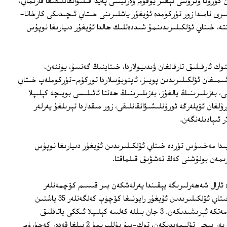
ورۇنا ۋىرۇسى ئېغىر يۇقۇم ۋەزىيىتى پەيدا قىلىۋاتقانلىقىغا قارىماي،
رى نامىدا زور تۈركۈمدە ئۇيغۇر ياشلىرىنى خىتاي ئىچىدىكى كارخانا-
تە، خىتاي ئۆلكىلىرىدىنمۇ شىددەتلىك ھالدا ئۇيغۇر دىيارىغا نوپۇس
وك ئارقىلىق تارقالغان ۋىدىيولاردا، خىتاينىڭ گەنسۇ، يۈننەن،
ىغان ئۆلكىلىرىدىن پويىز، ئاپتوبۇسلاردا تۈركۈم-تۈركۈملەپ خىتاي
قى، بەزىلىرىنىڭ يالغۇز، بەزىلىرىنىڭ ھەتتا ئائىلىسى بويىچە كېلىپلا
غان ئۆيلەرگە ئورۇنلىشىۋاتقانلىقى، زور مىقداردا تېرىلغۇ يەرلەر
 ئىپادىلەنگەن.
بىدا مەخسۇس تۈردە خىتاي ئۆلكىلىرىدىن ئۇيغۇر دىيارىغا نوپۇس
ىمەن بولۇشنى كەڭ تەشۋىق قىلماقتا.
ئارال شەھەرلىرىگە يېقىندا يەرلەشكەن بىر قىسىم كۆچمەنلەر
تارقاتقان ۋىدىيولاردا تىلغا ئېلىنىشىچە، خىتاي ئۆلكىلىرىدىن ئۇيغۇر رايونىغا كۆچۈپ كەلگەنلەر 35 ياشتىن
تۆۋەن ۋە بويتاق بولسا بىر ئۆيگە ۋە خىزمەتكە ئېرىشىدىكەن. 3 جان بىللە كەلسە كېلىپلا ئىككى ياتاقلىق
ئۆيدىن باشقا 40 مو يەرگە ئېرىشىدىكەن، يەر بېجى تۆلىمەيدىكەن، توك-سۇ پۇللىرىمۇ 2 يىلغا قەدەر كەچۈرۈم