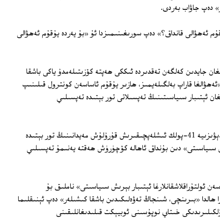
» دەپ جاۋاب بەردى.
م ئەھۋالى قانداق؟» دەپ سورىغىنىمىزدا ئۇ «بۇ يەردە يۇقۇم ئەھۋالى
لغان جايدىن كەلگەن تەقدىردە ئىككى ھەپتە كۆزىتىلەمدۇ ياكى باشقا
ئەھۋالغا قاراپ بەلگىلەيمىز، ھازىر يۇقۇم ئاساسەن كونترول قىلىنىپ
ان ئېتىبار سىياسىتىنىڭ تەپسىلاتى تور بېتىدە تەپسىلىي
تۇمشۇق شەھىرى، يەنى «بىڭتۇەن» 3-دېۋىزىيە 41-پولك ئىشلەپچىقىرىش قۇرۇلۇش مەيدانىنىڭ تور بېتىدە
يىللىق كۆچۈرۈش سىياسىتى» دىن بۇنداق ئاھالە كۆچۈرۈش ھەقتە يەنىمۇ تەپسىلىي
ن ئولتۇراقلاشقانلارغا ئېتىبار بېرىش سىياسىتى» ناملىق بۇ
 ھالدا «بىرىنچى، شىنجاڭ تەۋەلىكىدىن باشقا كىشىلەر» دەپ ئېنىقلىما
ۆلكىلىرىدىكى خىتاي نوپۇسىنى ئوبيېكت قىلىدىغانلىقىنى