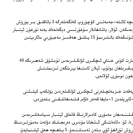
45 ياشتىن يۇقىرى، 3 جاندىن بەش جانغىچە ئائىلە-جەمەتىنى كۆچۈرۈپ كەلگەنلەرگە 3 ياتاقلىق بىر يۈرۈش
ەر بۆلۈپ بېرىدىكەن. ئۇلار، ياشانغانلار سۇغۇرتىسى دېگەندەك يەنە نۇرغۇن ئېتىبار
سىياسەتلىرىدىن بەھرىمەن بولىدىكەن، شۇنىڭدەك بالىلىرىمۇ 15 يىللىق ھەقسىز مەجبۇرىي مائارىپتىن
تۇمشۇق شەھەرلىك پارتكوم تورىدا 31-مارت كۈنى خىتاي ئىچكىرى ئۆلكىلىرىدىن تۇمشۇق شەھىرىگە 40
ىقىرىلغان بولۇپ، ئېلان ئاستىغا بېرىلگەن تىزىملىتىش
فون نومۇرى ئۇلاندى.
ەقەت خىزمەتچىلەرنى ئىچكىرى ئۆلكىلەردىن يۆتكەپ كېلىشنى
لىنىدىغان مەمۇرى كادىرلارنىڭ قانداق ئېتىبار سىياسەتلىرىدىن
ا، ئۇ: «ئادەتتىكى ئىشخانا مۇدىرى دەرىجىلىك دۆلەت مەمۇرلىرىنىڭ
مائاشى 5 مىڭ يۈەندىن باشلىنىدۇ. بىر يۈرۈش تۇرالغۇ ئۆي بىلەن تەمىنلىنىدۇ. 5 يىلغىچە ھەق ئېلىنمايدۇ،