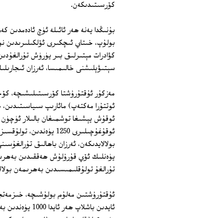
كۆرسىتىدىكەن.
بۇنىڭدا يەنە ھەر ئائىلە ئۈچ ئادەمدىن 
كۋادرات مېتىرلىق بىر يۈرۈش تۇرالغۇدىن 
سېتىۋېلىشنى خالىمىسا، ئەرزان ئىجارىلى
ئوتتۇرا مەكتەپ) مائارىپ سىياسىتىدىن، 
تۇرالغۇ تولۇقلىمىسىدىن بەھرىمەن بولال
ئۇقتۇرۇشتىن مەلۇم بولۇشىچە، خىزمەتچ