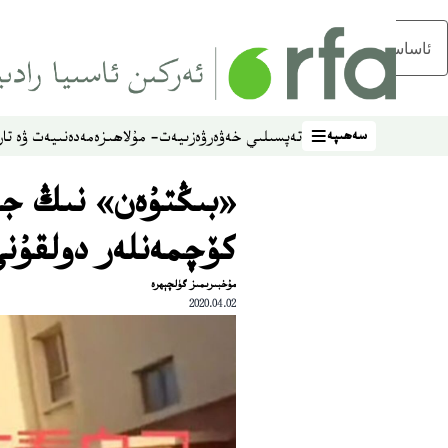
ئاساسلىق مەزمۇنغا ئاتلاڭ
سەھىپە
تەپسىلىي خەۋەر
ۋەزىيەت- مۇلاھىزە
مەدەنىيەت ۋە تار
سەھىپە
«بىڭتۇەن» نىڭ جە
كۆچمەنلەر دولقۇنى 
مۇخبىرىمىز گۈلچېھرە
2020.04.02