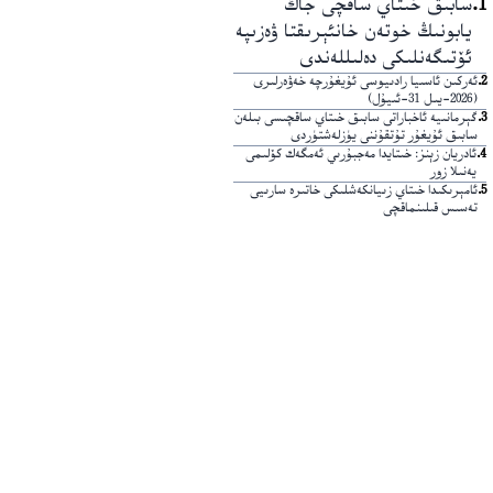
1
.
سابىق خىتاي ساقچى جاڭ
يابونىڭ خوتەن خانئېرىقتا ۋەزىپە
ئۆتىگەنلىكى دەلىللەندى
2
.
ئەركىن ئاسىيا رادىيوسى ئۇيغۇرچە خەۋەرلىرى
(2026-يىل 31-ئىيۇل)
3
.
گېرمانىيە ئاخباراتى سابىق خىتاي ساقچىسى بىلەن
سابىق ئۇيغۇر تۇتقۇننى يۈزلەشتۈردى
4
.
ئادريان زېنز: خىتايدا مەجبۇرىي ئەمگەك كۆلىمى
يەنىلا زور
5
.
ئامېرىكىدا خىتاي زىيانكەشلىكى خاتىرە سارىيى
تەسىس قىلىنماقچى