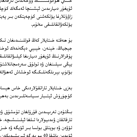
خىتاي ھۆكۈمىتىنىڭ ۋۇخەندىن تارقالغان ك
ئۇيغۇر دىيارىدىن ئېشىنچا ئەمگەك كۈچلى
زاۋۇتلارغا يۆتكەشنى كۈچەيتكەن بىر پەيت
يۆتكەۋاتقانلىقى مەلۇم.
بۇ ھەقتە خىتايلار كەڭ قوللىنىدىغان تىكت
جېجياڭ، خېنەن، خېبېي دېگەندەك ئوخشىم
پۇقرالارنىڭ ئۇيغۇر دىيارىغا كېلىۋاتقانلى
يېڭى سېلىنغان ۋە تولۇق سەرەمجانلاشتۇرۇل
بۆلۈپ بېرىلگەنلىكىگە ئوخشاش ئەھۋاللار
بەزى خىتايلار تاراتقۇلاردىكى خاس ھېسا
كۆچۈرۈش ئېتىبار سىياسەتلىرىدىن بەھر
بىڭتۇەن تەرىپىدىن قۇرۇلغان تۇمشۇق ۋە 