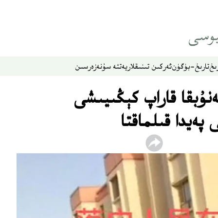
ىخ
تارىخ-بۈگۈن
ئەركىن تىنىقلار
يەتتە سۇ
نەزەر
سىن
نۇبقا قاراپ كېڭىيىشى
پەيدا قىلماقتا