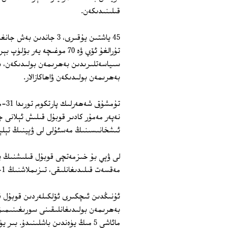
قىلىنىدىكەن.
تۇرالغۇ ئۆي ۋە 70 موغىچە ي
بەھرىمەن بولىدىكەن ۋاھاكازالار.
نەپەر مەمۇر كادىر قوبۇل قىلىش ئېلانى چ
ئىشخانىسىنىڭ مەسئۇلى لى ۋېينىڭ تېلې
لى ۋېي بۇ خىزمەتچى قوبۇل قىلىشنىڭ پ
مەقسەت قىلىدىغانلىقى، تىزىملاشنىڭ 1-ئاپرېلدىن 1-مايغا قەدەر داۋام قىلىدىغانلىقىنى بىلدۈردى.
ئۇنىڭدىن ئىچكىرى ئۆلكىلەردىن قوبۇل قى
بەھرىمەن بولىدىغانلىقىنى سورىغىنىمىزد