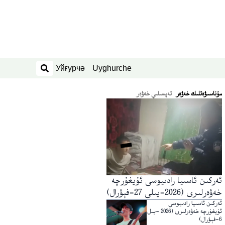
Уйғурчә
Uyghurche
ئىزدەش
ﻣﯘﻧﺎﺳﯩﯟﻩﺗﻠﯩﻚ ﺧﻪﯞﻩﺭ
تەپسىلىي خەۋەر
ئەركىن ئاسىيا رادىيوسى ئۇيغۇرچە
خەۋەرلىرى (2026-يىلى 27-فېۋرال)
ئەركىن ئاسىيا رادىيوسى
ئۇيغۇرچە خەۋەرلىرى (2026 -يىل
6-فېۋرال)