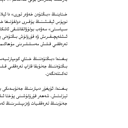
خىتاينىڭ «بىڭتۇەن خەۋەر تورى» دا ئېلان
نوپۇس ئېقىشىنىڭ يۇقىرى دولقۇنىغا خى
سىياسىتى» سەۋەب بولۇۋاتقانلىقى ئاشكا
ئىشلەپچىقىرىش ۋە قۇرۇلۇش بىڭتۇەنى پا
تەرەققىي قىلىش مەسىلىلىرىنى مۇھاكىمە 
يىغىندا «بىڭتۇەننىڭ خىتاي كومپارتىي
بىڭتۇەننىڭ جەنۇبقا قاراپ تەرەققىي قى
تەكىتلەنگەن.
يىغىندا، ئۇيغۇر دىيارىنىڭ جەنۇبىدىكى
تېزلىتىش، شەھەر قۇرۇلۇشىنى پۇختا ئىل
جەنۇبنىڭ تەرەققىيات ۋەزىپىلىرىنىڭ ئەم