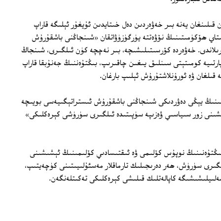
 قىلىنغان يەنە بىر خەۋەردىن دەل خىتايدىن ئۇيغۇر ئېلىگە قاراپ
تاي ھۆكۈمىتىنىڭ نۆۋەتتە يۈرگۈزۈۋاتقان «شىنجاڭنى باشقۇرۇش
رىلاندى. خەۋەردە كۆرسىتىلىشىچە، بىر نەچچە كۈن ئىلگىرى، شىنجاڭ
رتىيە كومىتېتى سىنلىق يىغىن چاقىرىپ، بىڭتۇەننىڭ جەنۇبقا قاراپ
قىلغان ۋە ئورۇنلاشتۇرۇش ئېلىپ بارغان.
ەسىنىڭ يېڭى دەۋردىكى شىنجاڭنى باشقۇرۇش ئىستراتېگىيەسى بويىچە
لىشىنى زور سىياسىي ۋەزىپە سۈپىتىدە ئىلگىرى سۈرۈشى كېرەكلىكى»
 بىڭتۇەنىنىڭ نوپۇس كۆلىمى ۋە ئىقتىسادىي كۆلىمىنىڭ ئېشىشىنى
گىرى سۈرۈش، ھەر دەرىجىلىك تارماقلار مەسئۇلىيىتىنى كۈچەيتىپ،
ەلىيلىشىشىگە كاپالەتلىك قىلىشى كېرەكلىكى تەكىتلەنگەن.