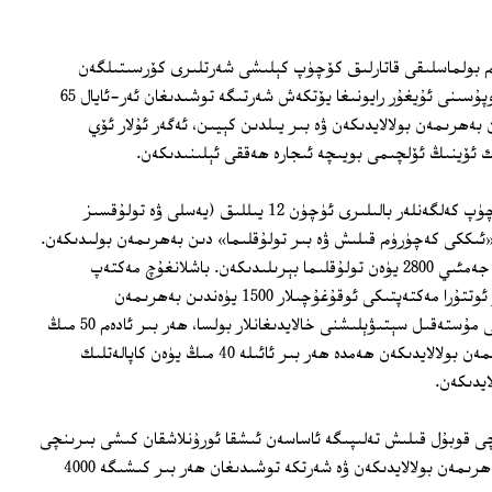
كەم بولماسلىقى قاتارلىق كۆچۈپ كېلىشى شەرتلىرى كۆرسىتىلگەن
بولۇپ، خىتاي ئىچكىرى ئۆلكىلىرىدىن نوپۇسىنى ئۇيغۇر رايونىغا يۆتكەش شەرتىگە توشىدىغان ئەر-ئايال 65
بەھرىمەن بولالايدىكەن ۋە بىر يىلدىن كېيىن، ئەگەر ئۇلار ئۆي
ك ئۆينىڭ ئۆلچىمى بويىچە ئىجارە ھەققى ئېلىنىدىكەن.
مەزكۇر ئۇقتۇرۇشتا كۆرسىتىلىشىچە، كۆچۈپ كەلگەنلەر بالىلىرى ئۈچۈن 12 يىللىق (يەسلى ۋە تولۇقسىز
«ئىككى كەچۈرۈم قىلىش ۋە بىر تولۇقلىما» دىن بەھرىمەن بولىدىكەن.
ئوقۇش يېشىغا توشمىغان بالىلار ئۈچۈن جەمئىي 2800 يۈەن تولۇقلىما بېرىلىدىكەن. باشلانغۇچ مەكتەپ
ئوقۇغۇچىلىرى 1250 يۈەندىن، تولۇقسىز ئوتتۇرا مەكتەپتىكى ئوقۇغۇچىلار 1500 يۈەندىن بەھرىمەن
بولالايدىكەن، ئەرزان باھالىق تۇرالغۇسىنى مۇستەقىل سېتىۋېلىشنى خالايدىغانلار بولسا، ھەر بىر ئادەم 50 مىڭ
يۈەنلىك ئۆي قۇرۇلۇش ھەققىدىن بەھرىمەن بولالايدىكەن ھەمدە ھەر بىر ئائىلە 40 مىڭ يۈەن كاپالەتلىك
ايدىكەن.
ى قوبۇل قىلىش تەلىپىگە ئاساسەن ئىشقا ئورۇنلاشقان كىشى بىرىنچى
ئايدىن باشلاپ ھەر ئايدا 1000 يۈەندىن بەھرىمەن بولالايدىكەن ۋە شەرتكە توشىدىغان ھەر بىر كىشىگە 4000