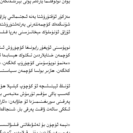
يۈەن تولۇقلىما ياردەم پۇلى بېرىلىدىكەن.
مەزكۇر ئۇقتۇرۇشتا يەنە ئىجتىمائىي پا
شۇنىڭدەك كۆچمەنلەرنى يەرلەشتۈرۈشتە م
ئۇزاق ئۈنۈملۈك مېخانىزمىنى بەرپا قىلى
نوپۇسىنى ئۇيغۇر رايونىغا كۆچۈرۈش ئىش
كۈچمەن خىتايلاردىن تىكتوك ھېسابىدا ئۆ
«مەنمۇ نوپۇسۇمنى كۆچۈرۈپ كەلگەن، شە
كەلگەن. ھازىر بولسا كۆچمەن سىياسىتىن
ئۇنىڭ ئېيتىشىچە ئۇ كۆچۈپ كېلىپلا ھۆكۈ
كەسىپ ياكى مۇقىم تۇرمۇش مەنبەسى بولۇ
پەرقىنى سورىغىنىمىزدا ئۇ جاۋابەن: «ئا
ئىككى سائەت ۋاقىت پەرقى بار. شىنجاڭدا
«نېمە ئۈچۈن بۇ تەشۋىقاتنى قىلىۋاتىسى
بەرمىسە بىكاردىن بۇنى قىلامدىم ؟» دېگە