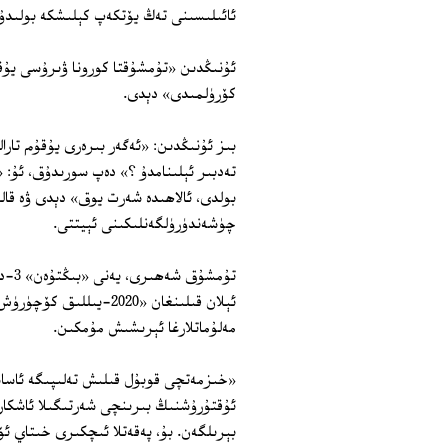
ئائىلىسىنى تەڭ يۆتكەپ كېلىشكە بولىدۇ
ئۇنىڭدىن «تۇمشۇقتا كورونا ۋىرۇسى يۇقۇ
كۆرۈلمىدى» دېدى.
بىز ئۇنىڭدىن: «ئەگەر بىرەرى يۇقۇم تارا
تەدبىر ئېلىنامدۇ ؟» دەپ سورىدۇق، ئۇ: «
بولدى، ئالاھىدە شەرت يوق» دېدى ۋە قالغ
چۈشەندۈرۈلگەنلىكىنى ئېيتتى.
ئېلان قىلىنغان «2020-
مەلۇماتلارغا ئېرىشىش مۇمكىن.
«خىزمەتچى قوبۇل قىلىش تەلىپىگە ئاساسە
ئۇقتۇرۇشنىڭ بىرىنچى شەرتىگىلا ئاشكارا
بېرىلگەن. بۇ، پەقەتلا ئىچكىرى خىتاي ئ