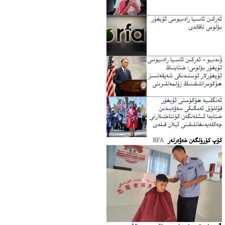
ئەركىن ئاسىيا رادىيوسى ئۇيغۇر
بۆلۈمى تاقالدى
ۋىدىيو – ئەركىن ئاسىيا رادىيوسى
ئۇيغۇر بۆلۈمى: خىتاينىڭ
ئۇيغۇرلار ئۈستىدىكى شەپقەتسىز
ھۆكۈمرانلىقىنىڭ زۇلمەتلىرىنى
يېرىپ ئۆتكۈچى نۇر
ئەنگلىيە ھۆكۈمىتى ئۇيغۇر
قۇللۇق ئەمگىكى سەۋەبىدىن
خىتايدا ئىشلەنگەن كۈنتاختىلارنى
چەكلەيدىغانلىقىنى ئېلان قىلدى
كۆپ كۆرۈلگەن خەۋەرلەر
RFA