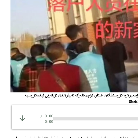
 ۋىدىيولاردا كۆرسىتىلگەن، خىتاي كۆچمەنلەرگە تەييارلانغان ئۆيلەرنى ئېكسكۇرسىيە
/
0:00
0:00