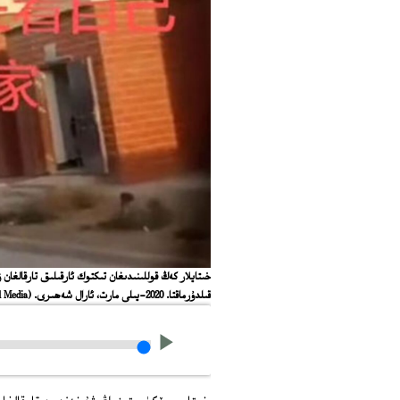
خىتايلار كەڭ قوللىنىدىغان تىكتوك ئارقىلىق تارقالغان
قىلدۇرماقتا. 2020-يىلى مارت، ئارال شەھىرى.
(Social Media)