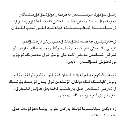
راۋانلىق سۇغۇرتا سوممىسىدىن بەھرىمەن بولۇشمۇ كۆرسىتىلگەن
ۇكەممەل سىستېما بەرپا قىلىپ، قەتئىي ئەمەلىيلەشتۈرۈپ، تېز ۋە
ش سىياسىتىنىڭ ئەمەلىيلىشىشىگە كاپالەتلىك قىلىش تەلەپ قىلىنغان.
-تەرتىپلىرى ھەققىدە تەشۋىقات ۋىدىيولىرىنى تارقىتىۋاتقان
زىنى ياڭ جىئې دەپ ئاتىغان ئايال سوئاللىرىمىزغا جاۋاب بەردى: ئۇ
رقىي شىمالدىن جەمئىي ئالتە جان بۇلتۇر ئارال شەھىرىگە كۆچۈپ
ى تەشۋىق قىلىۋاتىمەن.» دېدى.
مەتنىڭ كۆچمەنلەرگە ۋەدە قىلغان قانۇنلۇق مۇقىم تۇرالغۇ، مۇقىم
ش كاپالىتىگە ئىگە بولغان. ئۇنىڭدىن ئارال بىلەن ئۆزىنىڭ يۇرتىنىڭ
رال شەرقىي شىمالدىن جىق پەرقلىنىپ كەتمەيدۇ، ھاۋاسى ئىللىقراق،
 پۇل تېپىش ئىچكىرىدىن ئاسان» دېدى.
ز؟ دېگەن سوئالىمىزغا ئۇنىڭ بەرگەن جاۋابى بولسا «ھۆكۈمەت ھەق
ندىن ئىبارەتتۇر.