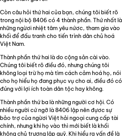
Còn câu hỏi thứ hai của bạn, chúng tôi biết rõ
trong nội bộ 8406 có 4 thành phần. Thứ nhất là
những ngừơi nhiệt tâm yêu nứơc, tham gia vào
khối để đấu tranh cho tiến trình dân chủ hoá
Việt Nam.
Thành phần thứ hai là do cộng sản cài vào.
Chúng tôi biết rõ điều đó, nhưng chúng tôi
không loại trừ họ mà tìm cách cảm hoá họ, nói
cho họ hiểu họ đang phục vụ cho ai, điều đó có
đúng với lợi ích toàn dân tộc hay không.
Thành phần thứ ba là những người cơ hội. Có
nhiều người cứ ngỡ là 8406 lập nên đựơc sự
bảo trợ của ngừơi Việt hải ngoại cung cấp tài
chính, nhưng khi họ vào thì mới biết là khối
không chủ trương lập quỹ. Khi hiểu ra vấn đề là