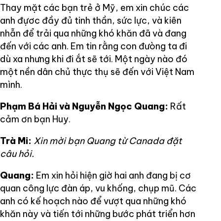
Thay mặt các bạn trẻ ở Mỹ, em xin chúc các
anh đựơc đầy đủ tinh thần, sức lực, và kiên
nhẫn để trải qua những khó khăn đã và đang
đến với các anh. Em tin rằng con đưòng ta đi
dù xa nhưng khi đi ắt sẽ tới. Một ngày nào đó
một nền dân chủ thực thụ sẽ đến với Việt Nam
mình.
Phạm Bá Hải và Nguyễn Ngọc Quang:
Rất
cảm ơn bạn Huy.
Trà Mi:
Xin mời bạn Quang từ Canada đặt
câu hỏi.
Quang:
Em xin hỏi hiện giờ hai anh đang bị cơ
quan công lực đàn áp, vu khống, chụp mũ. Các
anh có kế hoạch nào để vượt qua những khó
khăn này và tiến tới những bước phát triển hơn