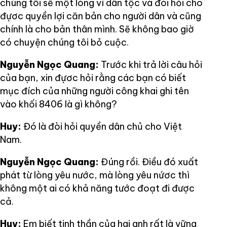
chúng tôi sẽ một lòng vì dân tộc và đòi hỏi cho
đựơc quyền lợi căn bản cho người dân và cũng
chính là cho bản thân mình. Sẽ không bao giờ
có chuyện chúng tôi bỏ cuộc.
Nguyễn Ngọc Quang:
Trước khi trả lời câu hỏi
của bạn, xin đựơc hỏi rằng các bạn có biết
mục đích của những người công khai ghi tên
vào khối 8406 là gì không?
Huy:
Đó là đòi hỏi quyền dân chủ cho Việt
Nam.
Nguyễn Ngọc Quang:
Đúng rồi. Điều đó xuất
phát từ lòng yêu nước, mà lòng yêu nứơc thì
không một ai có khả năng tước đoạt đi được
cả.
Huy:
Em biết tinh thần của hai anh rất là vững