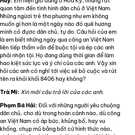
Huy:
Em hiện giờ đang ở Hoa Kỳ, nhưng rất
quan tâm đến tình hình dân chủ ở Việt Nam.
Những ngừơi trẻ tha phương như em không
muốn gì hơn là một ngày nào đó quê hương
mình có đựơc dân chủ, tự do. Câu hỏi của em
là em biết những ngày qua công an Việt Nam
liên tiếp thẩm vấn để buộc tội và ép các anh
phải nhận tội. Họ đang dùng thời gian để làm
hao kiệt sức lực và ý chí của các anh. Vậy xin
hỏi các anh có nghĩ tới việc sẽ bỏ cuộc và rút
tên ra khỏi khối 8406 hay không?
Trà Mi:
Xin mời câu trả lời của các anh.
Phạm Bá Hải:
Đối với những người yêu chuộng
dân chủ, cho dù trong hoàn cảnh nào, dù công
an Việt Nam có áp bức, khủng bố, hay vu
khống, chụp mũ bằng bất cứ hình thức nào,