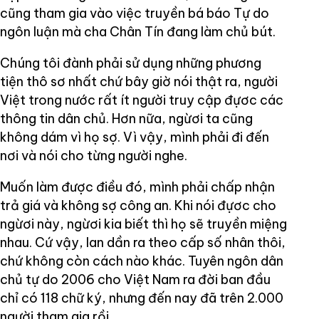
cũng tham gia vào việc truyền bá báo Tự do
ngôn luận mà cha Chân Tín đang làm chủ bút.
Chúng tôi đành phải sử dụng những phương
tiện thô sơ nhất chứ bây giờ nói thật ra, người
Việt trong nước rất ít người truy cập đựơc các
thông tin dân chủ. Hơn nữa, ngừơi ta cũng
không dám vì họ sợ. Vì vậy, mình phải đi đến
nơi và nói cho từng người nghe.
Muốn làm được điều đó, mình phải chấp nhận
trả giá và không sợ công an. Khi nói đựơc cho
ngừơi này, ngừơi kia biết thì họ sẽ truyền miệng
nhau. Cứ vậy, lan dần ra theo cấp số nhân thôi,
chứ không còn cách nào khác. Tuyên ngôn dân
chủ tự do 2006 cho Việt Nam ra đời ban đầu
chỉ có 118 chữ ký, nhưng đến nay đã trên 2.000
người tham gia rồi.