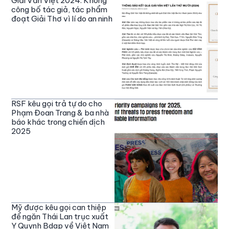
Giải Văn Việt 2024: Không
công bố tác giả, tác phẩm
đoạt Giải Thơ vì lí do an ninh
RSF kêu gọi trả tự do cho
Phạm Đoan Trang & ba nhà
báo khác trong chiến dịch
2025
Mỹ được kêu gọi can thiệp
để ngăn Thái Lan trục xuất
Y Quynh Bdap về Việt Nam