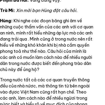
Phạm Bá Hải:
Vâng đúng vậy.
Trà Mi:
Xin mời bạn Hùng đặt câu hỏi.
Hùng:
Khi nghe các đoạn băng ghi âm về
những cuộc thẩm vấn của các anh với cơ quan
an ninh, mình rất hiểu những áp lực mà các anh
đang trải qua . Mình cũng ở trong nước nên rất
hiểu về những khó khăn khi bị nhà cầm quyền
phong toả như thế nào. Câu hỏi của mình là
các anh có muốn làm cách nào để nhiều người
dân trong nước được biết đến phong trào dân
chủ này để ủng hộ?
Trong nước tất cả các cơ quan truyền thông
đều của nhà nứơc, mà thông tin từ bên ngoài
vào đựơc Việt Nam cũng rất hạn chế. Theo
các anh, làm cách nào để nhiều ngừơi trong
nứơc biết và hiểu rõ về mục đích của phong