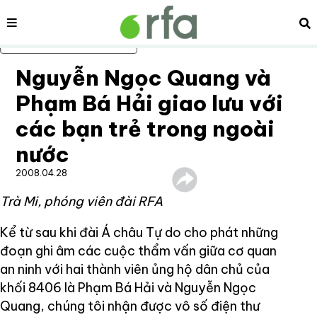
Nội dung
Tì
Bỏ qua nội dung chính
Nguyễn Ngọc Quang và
Phạm Bá Hải giao lưu với
các bạn trẻ trong ngoài
nước
2008.04.28
Trà Mi, phóng viên đài RFA
Kể từ sau khi đài Á châu Tự do cho phát những
đoạn ghi âm các cuộc thẩm vấn giữa cơ quan
an ninh với hai thành viên ủng hộ dân chủ của
khối 8406 là Phạm Bá Hải và Nguyễn Ngọc
Quang, chúng tôi nhận được vô số điện thư