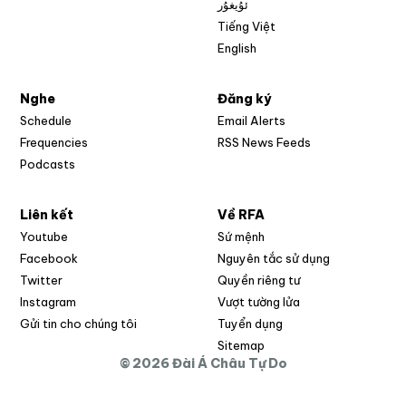
ئۇيغۇر
Tiếng Việt
English
Nghe
Đăng ký
Schedule
Email Alerts
Opens in new w
Frequencies
RSS News Feeds
Podcasts
Liên kết
Về RFA
Opens in new window
Youtube
Sứ mệnh
Opens in new window
Facebook
Nguyên tắc sử dụng
Opens in new window
Twitter
Quyền riêng tư
Opens in new window
Instagram
Vượt tường lửa
Opens in new window
Gửi tin cho chúng tôi
Tuyển dụng
Opens in new window
Sitemap
© 2026 Đài Á Châu Tự Do