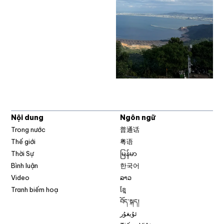
Nội dung
Ngôn ngữ
Trong nước
普通话
Thế giới
粤语
Thời Sự
မြန်မာ
Bình luận
한국어
Video
ລາວ
Tranh biếm hoạ
ខ្មែ
བོད་སྐད།
ئۇيغۇر