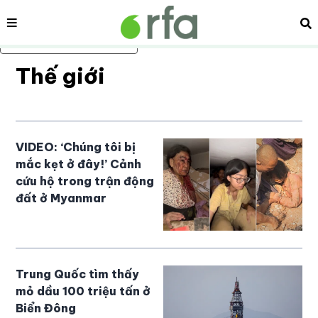
Nội dung
Tì
Bỏ qua nội dung chính
Thế giới
VIDEO: ‘Chúng tôi bị
mắc kẹt ở đây!’ Cảnh
cứu hộ trong trận động
đất ở Myanmar
Trung Quốc tìm thấy
mỏ dầu 100 triệu tấn ở
Biển Đông