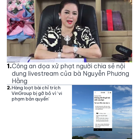
1
.
Công an dọa xử phạt người chia sẻ nội
dung livestream của bà Nguyễn Phương
Hằng
2
.
Hàng loạt bài chỉ trích
VinGroup bị gỡ bỏ vì ‘vi
phạm bản quyền’