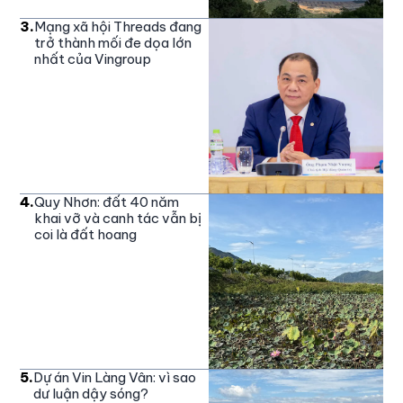
3
.
Mạng xã hội Threads đang
trở thành mối đe dọa lớn
nhất của Vingroup
4
.
Quy Nhơn: đất 40 năm
khai vỡ và canh tác vẫn bị
coi là đất hoang
5
.
Dự án Vin Làng Vân: vì sao
dư luận dậy sóng?