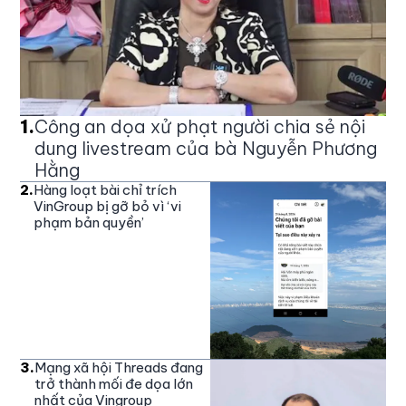
1
.
Công an dọa xử phạt người chia sẻ nội
dung livestream của bà Nguyễn Phương
Hằng
2
.
Hàng loạt bài chỉ trích
VinGroup bị gỡ bỏ vì ‘vi
phạm bản quyền’
3
.
Mạng xã hội Threads đang
trở thành mối đe dọa lớn
nhất của Vingroup