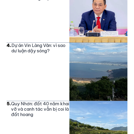
4
.
Dự án Vin Làng Vân: vì sao
dư luận dậy sóng?
5
.
Quy Nhơn: đất 40 năm khai
vỡ và canh tác vẫn bị coi là
đất hoang