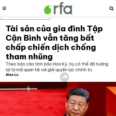
Nội dung
Tì
Bỏ qua nội dung chính
Tài sản của gia đình Tập
Cận Bình vẫn tăng bất
chấp chiến dịch chống
tham nhũng
Theo báo cáo tình báo Hoa Kỳ, họ có thể đã hưởng
lợi từ mối quan hệ với giới quyền lực chính trị.
Alan Lu