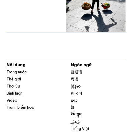
Nội dung
Ngôn ngữ
Trong nước
普通话
Thế giới
粤语
Thời Sự
မြန်မာ
Bình luận
한국어
Video
ລາວ
Tranh biếm hoạ
ខ្មែ
བོད་སྐད།
ئۇيغۇر
Tiếng Việt