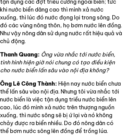
tận dụng các đợt triều cường ngòai biển; tức
khi nước biển dâng cao thì mình xả nước
xuống, thì lúc đó nước đọng lại trong sông. Do
đó các vùng nông thôn, họ bơm nước lên đồng.
Như vậy nông dân sử dụng nước rất hiệu quả và
chủ động.
Thanh Quang:
Ông vừa nhắc tới nước biển,
tình hình hiện giờ nói chung có tạo điều kiện
cho nước biển lấn sâu vào nội địa không?
Ông Lê Công Thành:
Hiện nay nước biển chưa
thể lấn sâu vào nội địa. Nhưng tôi vừa nhắc tới
nước biển là việc tận dụng triều nước biển lên
cao, lúc đó mình xả nước trên thượng nguồn
xuống, thì nước sông sẽ bị ứ lại và nó không
chảy được ra biển nhiều. Do đó nông dân có
thể bơm nước sông lên đồng để trồng lúa.