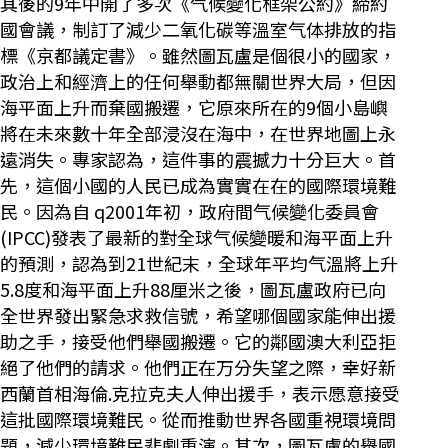
其後的9年中開了多次《气候變化框架公約》締約
國會議，制訂了減少二氧化碳等溫室气体排放的指
標《京都議定書》。雖然圖瓦盧是個很小的國家，
政治上和經濟上的任何舉動都無關世界大局，但因
海平面上升而棄國搬遷，它原來所在的9個小島嶼
將在未來數十年全部浸沒在海中，在世界地圖上永
遠消失。專家認為，這件事的震撼力十分巨大。首
先，這個小國的人民已成為實實在在的國際環境難
民。因為自 q2001年初，政府間气候變化委員會
(IPCC)發表了最新的對全球气候變暖和海平面上升
的預測，認為到21世紀末，全球年平均气溫將上升
5.8度和海平面上升88厘米之後，圖瓦盧政府已向
全世界發出緊急求救信號，希望哪個國家能伸出援
助之手，接受他們舉國搬遷。它的鄰國澳大利亞拒
絕了他們的請求。他們正在万分失望之際，幸好新
西蘭首相海倫.克拉克夫人伸出援手，表示愿意接受
這批國際環境難民。從而推動世界各國重視環境問
題，減少環境難民悲劇重演。其次，圖瓦盧的舉國