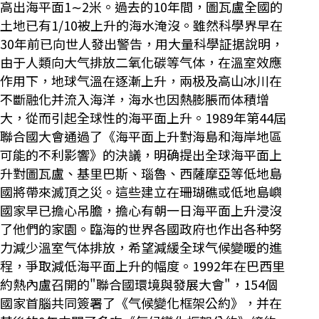
高出海平面1∼2米。過去的10年間，圖瓦盧全國的
土地已有1/10被上升的海水淹沒。雖然科學界早在
30年前已向世人發出警告，用大量科學証据說明，
由于人類向大气排放二氧化碳等气体，在溫室效應
作用下，地球气溫在逐漸上升，兩极及高山冰川在
不斷融化并流入海洋，海水也因熱膨脹而体積增
大，從而引起全球性的海平面上升。1989年第44屆
聯合國大會通過了《海平面上升對海島和海岸地區
可能的不利影響》的決議，明确提出全球海平面上
升對圖瓦盧、基里巴斯、瑙魯、西薩摩亞等低地島
國將帶來滅頂之災。這些建立在珊瑚礁或低地島嶼
國家早已擔心吊膽，擔心有朝一日海平面上升浸沒
了他們的家園。臨海的世界各國政府也作出各种努
力減少溫室气体排放，希望減緩全球气候變暖的進
程，爭取減低海平面上升的幅度。1992年在巴西里
約熱內盧召開的"聯合國環境與發展大會"，154個
國家首腦共同簽署了《气候變化框架公約》，并在