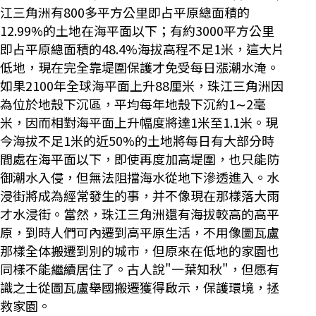
江三角洲有800多平方公里即占平原總面積的
12.99%的土地在海平面以下；有約3000平方公里
即占平原總面積的48.4%海拔高程不足1米，這大片
低地，現在完全靠堤圍保護才免受每日漲潮水淹。
如果2100年全球海平面上升88厘米，珠江三角洲因
為位於地殼下沉區，平均每年地殼下沉約1∼2毫
米，因而相對海平面上升幅度將達1米至1.1米。現
今海拔不足1米的近50%的土地將每日有大部分時
間處在海平面以下，即使再度加高堤圍，也只能防
御潮水入侵，但無法阻擋海水從地下滲透進入。水
浸街將成為經常發生的事，并不像現在那樣落大雨
才水浸街。當然，珠江三角洲還有海拔較高的高平
原，到時人們可內遷到高平原生活，不用像圖瓦盧
那樣全体搬遷到別的城市，但原來在低地的家園也
同樣不能繼續居住了。古人說"一葉知秋"，但愿有
識之士從圖瓦盧舉國搬遷獲得啟示，保護環境，拯
救家園。