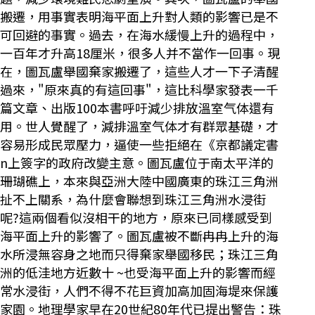
搬遷，用事實表明海平面上升對人類的影響已是不
可回避的事實。過去，在海水緩慢上升的過程中，
一百年才升高18厘米，很多人并不當作一回事。現
在，圖瓦盧舉國棄家搬遷了，這些人才一下子清醒
過來，"原來真的有這回事"，這比科學家發表一千
篇文章、出版100本書呼吁減少排放溫室气体還有
用。世人覺醒了，減排溫室气体才有群眾基礎，才
容易形成民眾壓力，逼使一些拒絕在《京都議定書
n上簽字的政府改變主意。圖瓦盧位于南太平洋的
珊瑚礁上，本來與亞洲大陸中國廣東的珠江三角洲
扯不上關系，為什麼會聯想到珠江三角洲水浸街
呢?這兩個看似沒相干的地方，原來已同樣感受到
海平面上升的影響了。圖瓦盧被不斷冉冉上升的海
水所浸無容身之地而只得棄家舉國移民；珠江三角
洲的低洼地方近數十 ~也受海平面上升的影響而經
常水浸街，人們不得不花巨資加高加固海堤來保護
家園。地理學家早在20世紀80年代已提出警告：珠