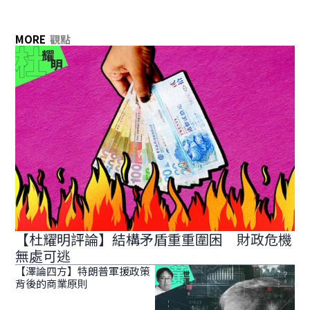
MORE
觀點
【杜耀明評論】結構矛盾重重圍困 財政危機
無處可逃
【澤論四方】特朗普軍援政策
背後的商業原則