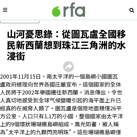
內容分類
搜
跳過主要內容
山河憂思錄：從圖瓦盧全國移
民新西蘭想到珠江三角洲的水
浸街
2001年11月15日，南太平洋的一個島嶼小國圖瓦
盧政府總理向世界各國庄嚴宣布，這個國家的全体
人民將于2002年舉國遷往新西蘭。消息傳出，令世
人真切地感受到全球气候變暖引起的海平面上升已
經真的在威脅人類了。圖瓦盧是個陸地面積僅26平
方公里、人口只有1.1万的小國，整個國家由太平洋
上的9個環狀珊瑚礁島嶼組成，風光如畫，被人稱
為"太平洋上的九顆閃亮明珠"。這些珊瑚礁島嶼僅