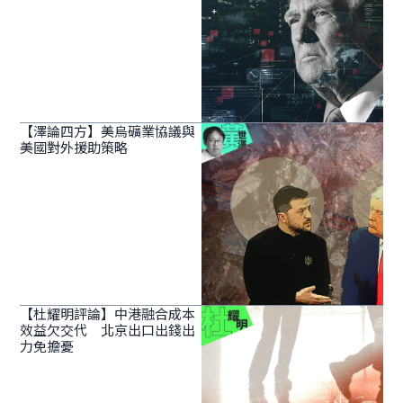
【澤論四方】美烏礦業協議與
美國對外援助策略
【杜耀明評論】中港融合成本
效益欠交代 北京出口出錢出
力免擔憂