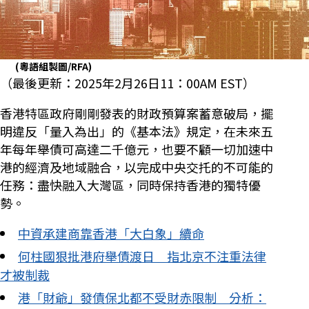
(粵語組製圖/RFA)
（最後更新：2025年2月26日11：00AM EST）
香港特區政府剛剛發表的財政預算案蓄意破局，擺
明違反「量入為出」的《基本法》規定，在未來五
年每年舉債可高達二千億元，也要不顧一切加速中
港的經濟及地域融合，以完成中央交托的不可能的
任務：盡快融入大灣區，同時保持香港的獨特優
勢。
中資承建商靠香港「大白象」續命
何柱國狠批港府舉債渡日 指北京不注重法律
才被制裁
港「財爺」發債保北都不受財赤限制 分析：