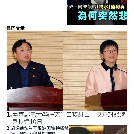
熱門文章
1
.
南京郵電大學研究生自焚身亡 校方封鎖消
息長達10日
2
.
胡錫進私生子風波輿論持續發
酵 體制內卻禁談醜聞