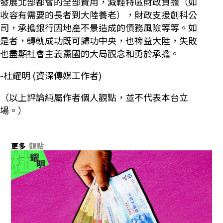
發展北部都會的全部費用，減輕特區財政負擔（如
收容有需要的長者到大陸養老），財政支援創科公
司，承擔銀行因地產不景造成的債務風險等等。如
是者，轉軌成功既可歸功中央，也禆益大陸，失敗
也盡顯社會主義黨國的大局觀念和勇於承擔。
-杜耀明 (資深傳媒工作者)
（以上評論純屬作者個人觀點，並不代表本台立
場。）
更多
觀點