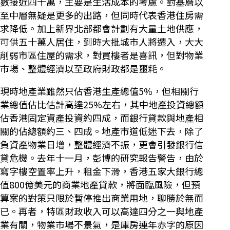
數接近四十萬，主要是生活成本的考慮。對基層以
至中層無疑是更多的出路，但同時代表香港住房需
求降低。加上新界北部都會計劃有大量土地供應，
可供五十萬人居住，到時大批城市人將遷入，大大
削弱市區住屋的需求，對買樓者是喜訊，但對物業
市場、整體經濟以至政府財政都是噩耗。
現時地產業雖然只佔香港生產總值5%，但相關行
業總值佔比估計高達25%左右，其中地產投資總額
佔香港固定資產投資約四成，而銀行貸款與地產相
關的佔總額約三、四成。地產市道低迷下去，除了
負資產物業日增，整體經濟不振，更會引發銀行信
貸危機。去年十一月，彭博的研究報告警告，由於
寫字樓空置率上升，租金下滑，香港五家大銀行總
值800億美元的商業地產貸款，將面臨風險，但預
算案的對策只限於暫停推出商業用地，聊勝於無而
已。再者，特區財政收入可以高達四分之一與地產
業有關，物業市場不景氣，是庫房連年赤字的原因