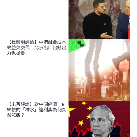
【杜耀明評論】中港融合成本
效益欠交代 北京出口出錢出
力免擔憂
【未普評論】對中國經濟一向
樂觀的「橋水」達利奧為何突
然悲觀？