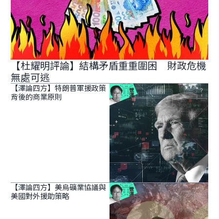
【杜耀明評論】結構矛盾重重圍困 財政危機
無處可逃
【澤論四方】特朗普軍援政策
背後的商業原則
【澤論四方】美烏礦業協議與
美國對外援助策略