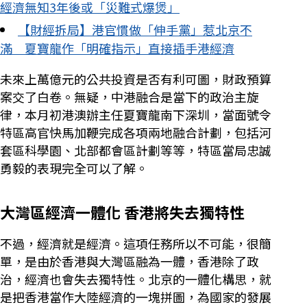
經濟無知3年後或「災難式爆煲」
【財經拆局】港官慣做「伸手黨」惹北京不
滿 夏寶龍作「明確指示」直接插手港經濟
未來上萬億元的公共投資是否有利可圖，財政預算
案交了白卷。無疑，中港融合是當下的政治主旋
律，本月初港澳辦主任夏寶龍南下深圳，當面號令
特區高官快馬加鞭完成各項兩地融合計劃，包括河
套區科學園、北部都會區計劃等等，特區當局忠誠
勇毅的表現完全可以了解。
大灣區經濟一體化 香港將失去獨特性
不過，經濟就是經濟。這項任務所以不可能，很簡
單，是由於香港與大灣區融為一體，香港除了政
治，經濟也會失去獨特性。北京的一體化構思，就
是把香港當作大陸經濟的一塊拼圖，為國家的發展