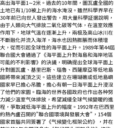
高出海平面1∼2米。過去的10年間，圖瓦盧全國的
土地已有1/10被上升的海水淹沒。雖然科學界早在
30年前已向世人發出警告，用大量科學証据說明，
由于人類向大气排放二氧化碳等气体，在溫室效應
作用下，地球气溫在逐漸上升，兩极及高山冰川在
不斷融化并流入海洋，海水也因熱膨脹而体積增
大，從而引起全球性的海平面上升。1989年第44屆
聯合國大會通過了《海平面上升對海島和海岸地區
可能的不利影響》的決議，明确提出全球海平面上
升對圖瓦盧、基里巴斯、瑙魯、西薩摩亞等低地島
國將帶來滅頂之災。這些建立在珊瑚礁或低地島嶼
國家早已擔心吊膽，擔心有朝一日海平面上升浸沒
了他們的家園。臨海的世界各國政府也作出各种努
力減少溫室气体排放，希望減緩全球气候變暖的進
程，爭取減低海平面上升的幅度。1992年在巴西里
約熱內盧召開的"聯合國環境與發展大會"，154個
國家首腦共同簽署了《气候變化框架公約》，并在