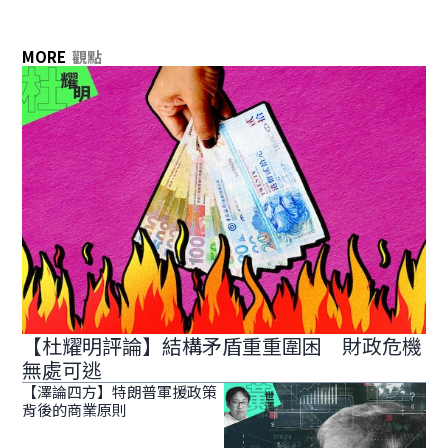
MORE
觀點
【杜耀明評論】結構矛盾重重圍困 財政危機
無處可逃
【澤論四方】特朗普軍援政策
背後的商業原則