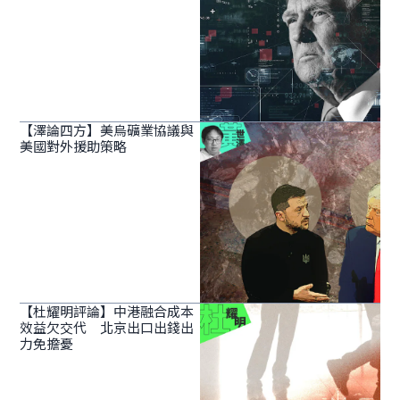
【澤論四方】美烏礦業協議與
美國對外援助策略
【杜耀明評論】中港融合成本
效益欠交代 北京出口出錢出
力免擔憂