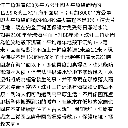
江三角洲有800多平方公里即占平原總面積的
12.99%的土地在海平面以下；有約3000平方公里
即占平原總面積的48.4%海拔高程不足1米，這大片
低地，現在完全靠堤圍保護才免受每日漲潮水淹。
如果2100年全球海平面上升88厘米，珠江三角洲因
為位於地殼下沉區，平均每年地殼下沉約1∼2毫
米，因而相對海平面上升幅度將達1米至1.1米。現
今海拔不足1米的近50%的土地將每日有大部分時
間處在海平面以下，即使再度加高堤圍，也只能防
御潮水入侵，但無法阻擋海水從地下滲透進入。水
浸街將成為經常發生的事，并不像現在那樣落大雨
才水浸街。當然，珠江三角洲還有海拔較高的高平
原，到時人們可內遷到高平原生活，不用像圖瓦盧
那樣全体搬遷到別的城市，但原來在低地的家園也
同樣不能繼續居住了。古人說"一葉知秋"，但愿有
識之士從圖瓦盧舉國搬遷獲得啟示，保護環境，拯
救家園。