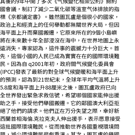
其後的9年中開了多次《气候變化框架公約》締約
國會議，制訂了減少二氧化碳等溫室气体排放的指
標《京都議定書》。雖然圖瓦盧是個很小的國家，
政治上和經濟上的任何舉動都無關世界大局，但因
海平面上升而棄國搬遷，它原來所在的9個小島嶼
將在未來數十年全部浸沒在海中，在世界地圖上永
遠消失。專家認為，這件事的震撼力十分巨大。首
先，這個小國的人民已成為實實在在的國際環境難
民。因為自 q2001年初，政府間气候變化委員會
(IPCC)發表了最新的對全球气候變暖和海平面上升
的預測，認為到21世紀末，全球年平均气溫將上升
5.8度和海平面上升88厘米之後，圖瓦盧政府已向
全世界發出緊急求救信號，希望哪個國家能伸出援
助之手，接受他們舉國搬遷。它的鄰國澳大利亞拒
絕了他們的請求。他們正在万分失望之際，幸好新
西蘭首相海倫.克拉克夫人伸出援手，表示愿意接受
這批國際環境難民。從而推動世界各國重視環境問
題，減少環境難民悲劇重演。其次，圖瓦盧的舉國