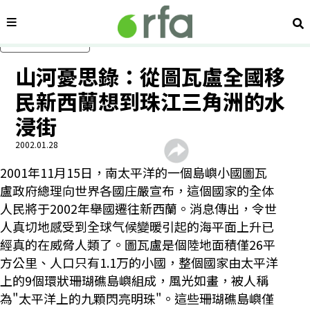
內容分類
搜
跳過主要內容
山河憂思錄：從圖瓦盧全國移
民新西蘭想到珠江三角洲的水
浸街
2002.01.28
2001年11月15日，南太平洋的一個島嶼小國圖瓦
盧政府總理向世界各國庄嚴宣布，這個國家的全体
人民將于2002年舉國遷往新西蘭。消息傳出，令世
人真切地感受到全球气候變暖引起的海平面上升已
經真的在威脅人類了。圖瓦盧是個陸地面積僅26平
方公里、人口只有1.1万的小國，整個國家由太平洋
上的9個環狀珊瑚礁島嶼組成，風光如畫，被人稱
為"太平洋上的九顆閃亮明珠"。這些珊瑚礁島嶼僅