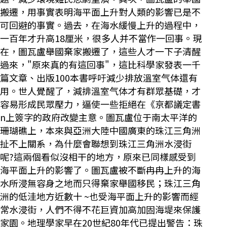
搬遷，用事實表明海平面上升對人類的影響已是不
可回避的事實。過去，在海水緩慢上升的過程中，
一百年才升高18厘米，很多人并不當作一回事。現
在，圖瓦盧舉國棄家搬遷了，這些人才一下子清醒
過來，"原來真的有這回事"，這比科學家發表一千
篇文章、出版100本書呼吁減少排放溫室气体還有
用。世人覺醒了，減排溫室气体才有群眾基礎，才
容易形成民眾壓力，逼使一些拒絕在《京都議定書
n上簽字的政府改變主意。圖瓦盧位于南太平洋的
珊瑚礁上，本來與亞洲大陸中國廣東的珠江三角洲
扯不上關系，為什麼會聯想到珠江三角洲水浸街
呢?這兩個看似沒相干的地方，原來已同樣感受到
海平面上升的影響了。圖瓦盧被不斷冉冉上升的海
水所浸無容身之地而只得棄家舉國移民；珠江三角
洲的低洼地方近數十 ~也受海平面上升的影響而經
常水浸街，人們不得不花巨資加高加固海堤來保護
家園。地理學家早在20世紀80年代已提出警告：珠