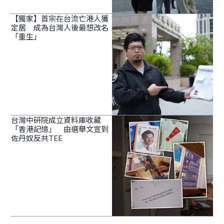
【獨家】首宗在台流亡港人獲
定居 成為台灣人後最想改名
「重生」
台灣中研院成立資料庫收藏
「香港記憶」 由選舉文宣到
佐丹奴反共TEE