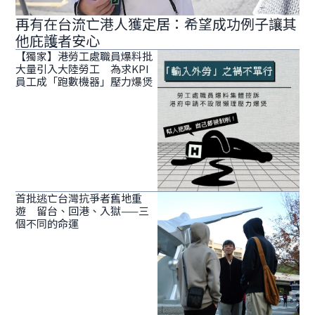
再有在台流亡港人獲定居：希望成功例子讓其
他庇護者安心
【獨家】港勞工處職員爆料批
大量引入大陸勞工 為求KPI
員工成「跑數機器」壓力爆煲
首批逃亡台灣抗爭者舊地重
遊 留台、回港、入獄——三
個不同的命運