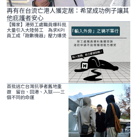
再有在台流亡港人獲定居：希望成功例子讓其
他庇護者安心
【獨家】港勞工處職員爆料批
大量引入大陸勞工 為求KPI
員工成「跑數機器」壓力爆煲
首批逃亡台灣抗爭者舊地重
遊 留台、回港、入獄——三
個不同的命運