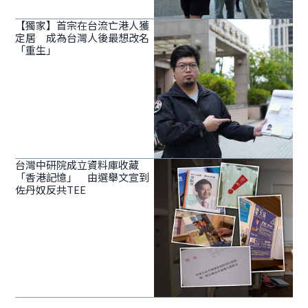
【獨家】首宗在台流亡港人獲
定居 成為台灣人後最想改名
「重生」
台灣中研院成立資料庫收藏
「香港記憶」 由選舉文宣到
佐丹奴反共TEE