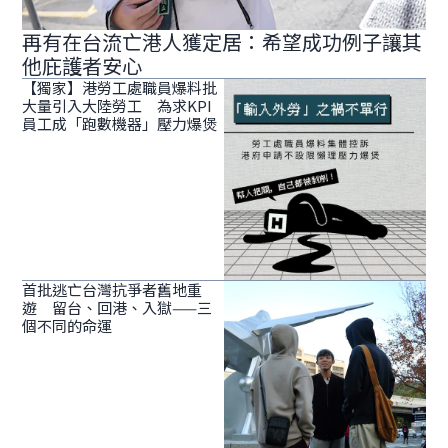
再有在台流亡港人獲定居：希望成功例子讓其
他庇護者安心
【獨家】港勞工處職員爆料批
大量引入大陸勞工 為求KPI
員工成「跑數機器」壓力爆煲
首批逃亡台灣抗爭者舊地重
遊 留台、回港、入獄——三
個不同的命運