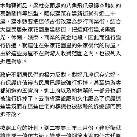
木雕藝術品，梁柱交頭處的八角飛爪是鏤空雕刻的
喜鵲鬧梅等造型。類似建筑在建新街就有近二十
座，建水縣要把這條古街改建為步行商業街，結合
大型民居朱家花園重建該街，把這條街建成集觀
光、休閑、娛樂、商業的黃金地段，因此而進行強
行拆遷，就連住在朱家花園里的朱家後代的房屋，
由於這些房屋不在對游人收費范圍之內，也被列入
拆遷對象。
政府不顧居民們的极力反對，對好几座保存完好、
有保護价值得古民居已經被強行拆掉，甚至連游客
都知道的五官府、進士府以及翰林第的一部分也都
被強行拆掉了。云南省建設廳和文化廳為了保護這
些建筑而在這些住宅的標識也被該縣的拆遷部門照
拆不改。
按照工程的計划，到二零零三年三月份，建新街就
將建成一條仿古街，變成一條鋼筋水泥的假古代風