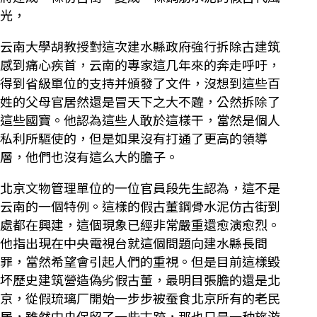
光，
云南大學胡教授對這次建水縣政府強行拆除古建筑
感到痛心疾首，云南的專家這几年來的奔走呼吁，
得到省級單位的支持并頒發了文件，沒想到這些百
姓的父母官居然還是冒天下之大不韙，公然拆除了
這些國寶。他認為這些人敢於這樣干，當然是個人
私利所驅使的，但是如果沒有打通了更高的領導
層，他們也沒有這么大的膽子。
北京文物管理單位的一位官員段先生認為，這不是
云南的一個特例。這樣的假古董鋼骨水泥仿古街到
處都在興建，這個現象已經非常嚴重還愈演愈烈。
他指出現在中央電視台就這個問題向建水縣長問
罪，當然希望會引起人們的重視。但是目前這樣毀
坏歷史建筑營造偽劣假古董，最明目張膽的還是北
京，從假琉璃厂開始一步步被蚕食北京所有的老民
居，雖然中央保留了一些古跡，那也只是一种旅游