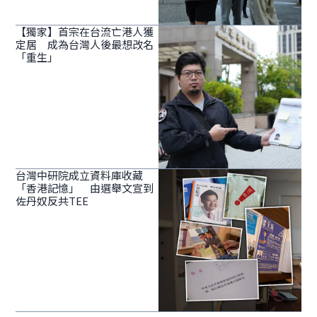
【獨家】首宗在台流亡港人獲
定居 成為台灣人後最想改名
「重生」
台灣中研院成立資料庫收藏
「香港記憶」 由選舉文宣到
佐丹奴反共TEE