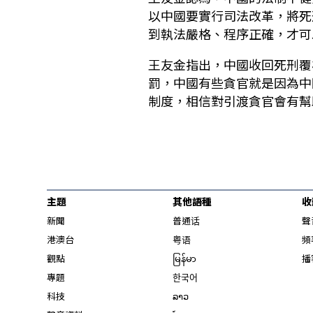
以中國要實行司法改革，將死
到執法嚴格、程序正確，才可
王友金指出，中國收回死刑覆
罰，中國有些貪官就是因為中
制度，相信對引渡貪官會有幫
主題
其他語種
收
新聞
普通话
聲
港澳台
粤语
頻
觀點
မြန်မာ
播
專題
한국어
科技
ລາວ