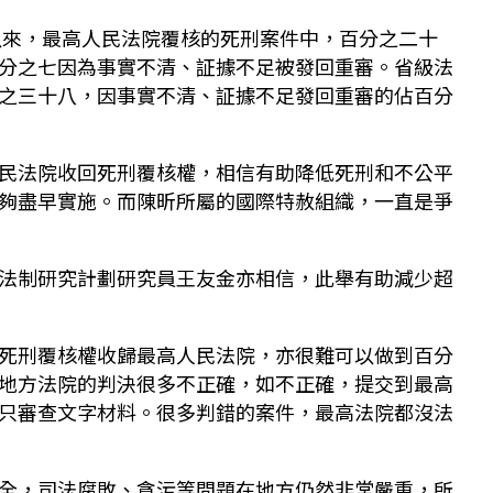
年以來，最高人民法院覆核的死刑案件中，百分之二十
分之七因為事實不清、証據不足被發回重審。省級法
之三十八，因事實不清、証據不足發回重審的佔百分
民法院收回死刑覆核權，相信有助降低死刑和不公平
夠盡早實施。而陳昕所屬的國際特赦組織，一直是爭
法制研究計劃研究員王友金亦相信，此舉有助減少超
死刑覆核權收歸最高人民法院，亦很難可以做到百分
地方法院的判決很多不正確，如不正確，提交到最高
只審查文字材料。很多判錯的案件，最高法院都沒法
全，司法腐敗、貪污等問題在地方仍然非常嚴重，所