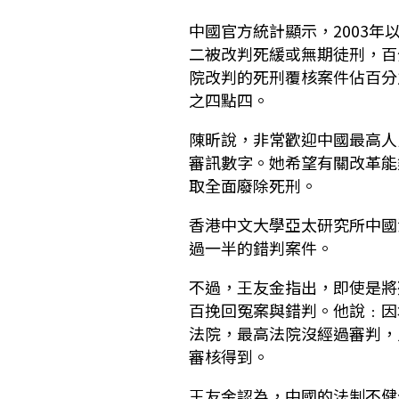
中國官方統計顯示，2003
二被改判死緩或無期徒刑，百
院改判的死刑覆核案件佔百分
之四點四。
陳昕說，非常歡迎中國最高人
審訊數字。她希望有關改革能
取全面廢除死刑。
香港中文大學亞太研究所中國
過一半的錯判案件。
不過，王友金指出，即使是將
百挽回冤案與錯判。他說﹕因
法院，最高法院沒經過審判，
審核得到。
王友金認為，中國的法制不健