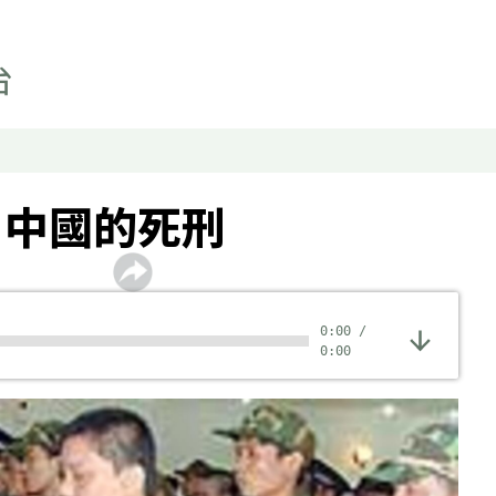
﹕中國的死刑
0:00
/
0:00