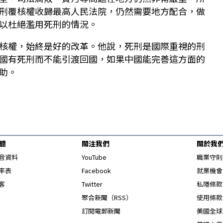
刑覆核權收歸最高人民法院，仍然需要地方配合，做
以杜絕濫用死刑的情況。
核權，始終是好的改革。他說，死刑是國際重視的刑
國有死刑而不能引渡回國，如果中國能完善這方面的
助。
聽
關注我們
關於我
Opens in new window
音資料
YouTube
職業守則
Opens in new window
率表
Facebook
就業機會
Opens in new window
客
Twitter
私隱條款
Opens in new window
聚合新聞（RSS）
使用條款
訂閱電郵新聞
美國全球