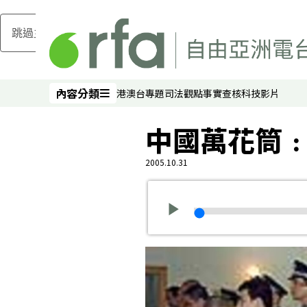
跳過主要內容
內容分類
港澳台
專題
司法
觀點
事實查核
科技
影片
內容分類
中國萬花筒
2005.10.31