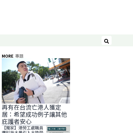
搜尋
MORE
專題
再有在台流亡港人獲定
居：希望成功例子讓其他
庇護者安心
【獨家】港勞工處職員
爆料批大量引入大陸勞