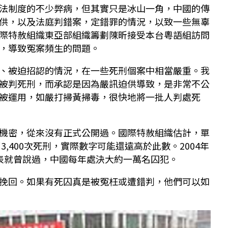
法制度的不少弊病，但其實只是冰山一角，中國的傳
供，以及法庭判錯案，定錯罪的情況，以致一些無辜
際特赦組織東亞部組織籌劃陳昕接受本台粵語組訪問
，導致冤案頻生的問題。
、被迫招認的情況，在一些死刑個案中相當嚴重。我
被判死刑，而承認是因為嚴訊迫供導致，是非常不公
被運用，如嚴打掃黃掃毒，很快地將一批人判處死
機密，從來沒有正式公開過。國際特赦組織估計，單
3,400次死刑，實際數字可能還遠高於此數。2004年
表就曾說過，中國每年處決大約一萬名囚犯。
挽回。如果有死囚真是被冤枉或遭錯判，他們可以如