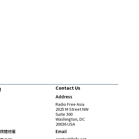
Contact Us
們
Address
Opens in new window
Radio Free Asia
2025 M Street NW
Suite 300
Washington, DC
20036 USA
Opens in new window
媒體總署
Email
Opens in new window
contact@rfa.org