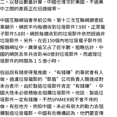
二。以發出數量計算，中國也僅次於美國，不過美
中之間的差距正在迅速縮窄。
中國互聯網協會早前公佈，第十三次互聯網調查結
果顯示，網民平均每週收到垃圾郵件7.9封，正常電
子郵件5.8封。網民每週收到的垃圾郵件依然超過非
垃圾郵件。另外，在近150個內地垃圾電子郵件伺
服器網址中，廣東省又占了近半數。粗略估計，中
國的網民去年共收到460億封垃圾郵件，而處理垃
圾郵件的時間為１５億小時。
俗話說有錢使得鬼推磨，“有錢賺”的事就會有人
做。過濾垃圾電郵的“郵盾”公司負責人簡達成對
本台表示，由於製造垃圾郵件肯定“有錢賺”，中
國大陸未必很積極去阻攔垃圾郵件。他說﹕製造垃
圾郵件一定有錢賺，不然SPAMER就不會不停的
做。有些地方，例如中國，未必有很大的動力去阻
攔製造垃圾電郵。中國有些機構認為，他們要宣傳