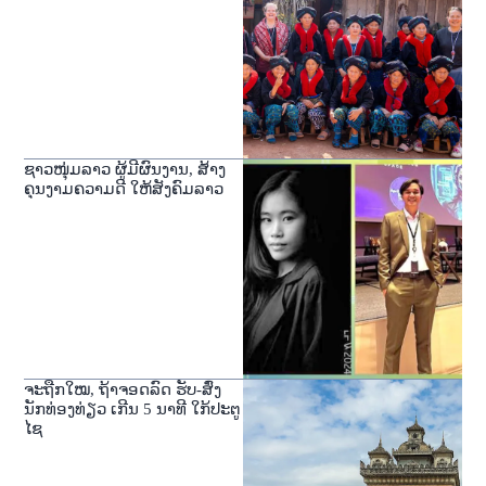
ຊາວໜຸ່ມລາວ ຜູ້ມີຜົນງານ, ສ້າງ
ຄຸນງາມຄວາມດີ ໃຫ້ສັງຄົມລາວ
ຈະຖືກໃໝ, ຖ້າຈອດລົດ ຮັບ-ສົ່ງ
ນັກທ່ອງທ່ຽວ ເກີນ 5 ນາທີ ໃກ້ປະຕູ
ໄຊ