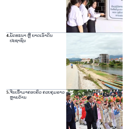
4
.
ພັດທະນາ ຫຼື ຍາດເອົາດິນ
ປະຊາຊົນ
5
.
ຈີນເຂົ້າມາຄອບຄົວ ຄວບຄຸມລາວ
ຫຼາຍດ້ານ