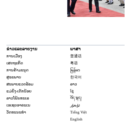
ຂ່າວແລະລາຍງານ
ພາສາ
ການເມືອງ
普通话
ເສດຖະກິດ
粤语
ການຄ້າມະນຸດ
မြန်မာ
ສຸຂະພາບ
한국어
ສະພາບແວດລ້ອມ
ລາວ
ແມ່ຍິງ-ເດັກນ້ອຍ
ខ្មែ
ລາວໂພ້ນທະເລ
བོད་སྐད།
ເອເຊຍອາຄະເນ
ئۇيغۇر
ວັດທະນະທຳ
Tiếng Việt
English