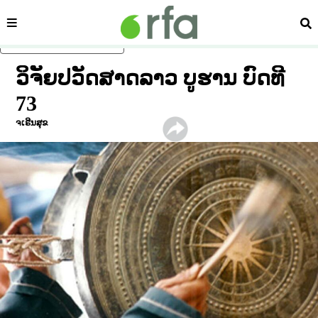
ໝວດ
ຄົ້
ຂ້າມໄປຍັງເນື້ອຫາຫຼັກ
ວິຈັຍປວັດສາດລາວ ບູຮານ ບົດທີ
73
ຈເຣີນສຸຂ