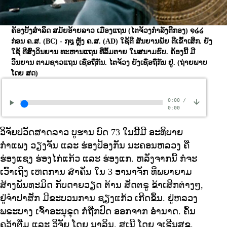
ຄ້ອງບັ້ງສຳລິດ ສມັຍອ້າຍລາວ ເມືອງແຖນ (ໄຕຈ້ວງກຳລັງຕີກອງ) ໑໒໒
ກ່ອນ ຄ.ສ. (BC) - ໗໘ ຫຼັງ ຄ.ສ. (AD) ໃຊ້ຕີ ສັນຍານພັຍ ຕີເຂົ້າເສິກ. ຍັງ
ໃຊ້ ຕີສົ່ງວິນຍານ ທະຫານແຖນ ທີ່ລົ້ມຕາຍ ໃນສນາມຣົບ. ຄ້ອງນີ້ ມີ
ວິນຍານ ຕາມຊາວແຖນ ເຊື່ອຖືກັນ. ໄຕຈ້ວງ ຍັງເຊື່ອຖືກັນ ຢູ່.
(ຖ່າຍພາບ
ໂດຍ ສດ)
0:00
/
0:00
ວິຈັຍປວັດສາດລາວ ບູຮານ ບົດ 73 ໃນນີ້ມີ ອະທິບາຍ
ກຳແພງ ວຽງຈັນ ແລະ ຮ່ອງປ້ອງກັນ ນະຄອນຫລວງ ຄື
ຮ່ອງແຊງ ຮ່ອງໄກ່ແກ້ວ ແລະ ຮ່ອງແກ. ຫລັງຈາກນີ້ ກໍຈະ
ເວົ້າເຖິງ ເຫດການ ສຳຄັນ ໃນ 3 ອານາຈັກ ທີ່ພຍາຍາມ
ສ້າງພັນທະມິດ ກັບດາຍວຽດ ຕ້ານ ສັດຕຣູ ຂ້າເສິກຕ່າງໆ,
ຢູ່ຈຳປາສັກ ມີຂະບວນການ ຊຽງແກ້ວ ເກີດຂຶ້ນ. ຢູ່ຫລວງ
ພຣະບາງ ເຈົ້າອະນຸຣຸດ ກໍຖືກປົດ ອອກຈາກ ອຳນາດ. ຄົ້ນ
ຄວ້າຕື່ມ ແລະ ວິຈັຍ ໂດຍ ນາລິນ. ສເນີ ໂດຍ ຈເຣີນສຸຂ.