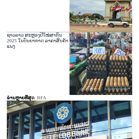
ຊາວລາວ ສະຫຼອງປີໃໝ່ສາກົນ
2025 ໃນບັນຍາກາດ ລາຄາສິນຄ້າ
ແພງ
ອ່ານຫຼາຍທີ່ສຸດ
RFA