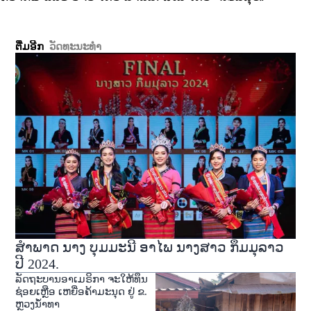
ຕື່ມອີກ
ວັດທະນະທຳ
ສໍາພາດ ນາງ ບຸມມະນີ ອາໄພ ນາງສາວ ກຶມມຸລາວ
ປີ 2024.
ລັດຖະບານອາເມຣິກາ ຈະໃຫ້ທຶນ
ຊ່ອຍເຫຼືອ ເຫຍື່ອຄ້າມະນຸດ ຢູ່ ຂ.
ຫຼວງນໍ້າທາ