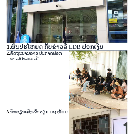
1
.
ຜົນປະໂຫຍດ ກັບຂ່າວລື LDB ຟອກເງິນ
2
.
ລັດຖະບານລາວ ປະກາດຟອກ
ຂາວສະແກມເມີ
3
.
ນັກຮຽນເສັງເຂົ້າຮຽນ ມຊ ໜ້ອຍ