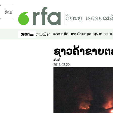
ຂ້າມໄປຍັງເນື້ອຫາຫຼັກ
ໝວດ
ເສດຖະກິດ
ການຄ້າມະນຸດ
ສຸຂະພາບ
ແ
ການເມືອງ
ໝວດ
ຊາວຄ້າຂາຍຕ
ສິດນີ
2016.05.20