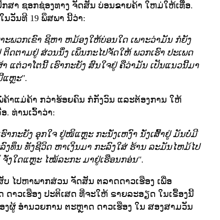
ປຶກສາ ຊອກຊ່ອງທາງ ຈັດສັນ ບ່ອນຂາຍຄ້າ ໃຫມ່ໃຫ້ເທືື່ອ.
ຣີ ໃນວັນທີ 19 ພຶສພາ ນີ້ວ່າ:
ບ ເພາະພວກເຂົາ ຊິຫາ ຫມ້ອງໃຫ້ບ່ອນໃດ ເພາະວ່າມັນ ກໍຍັງ
່ ຕິດຕາມຢູ່ ສ່ວນນຶ່ງ ເພິ່ນກະໄປຈັດໃຫ້ ພວກເຮົາ ປະເພດ
ຜ້າ ແຕ່ວາໂຕນີ້ ເຮົາກະຍັງ ສົນໃຈຢູ່ ຄືວ່າມັນ ເປັນແນວນີ້ມາ
້ແຫຼະ".
 ພໍ່ຄ້າແມ່ຄ້າ ກວ່າຮ້ອຍຄົນ ກໍກັງວົນ ແລະຕ້ອງການ ໃຫ້
 ທ່ານເວົ້າວ່າ:
ກະຍັງ ອຸກໃຈ ຢູ່ໜິແຫຼະ ກະນັ່ງເຫງົາ ນັ່ງເສົ້າຢູ່ ມັນບໍ່ມີ
ົງທຶນ ທັງຊີວິດ ຫາເງິນມາ ກະລົງໃສ່ ຮ້ານ ລະມັນໄຫມ້ໄປ
້ ຈັ່ງໃດແຫຼະ ໄໝ້ລະກະ ມາຢູ່ເຮືອນກອ່ນ".
ທຣະສັບ ໄປຫາພາກສ່ວນ ຈັດສັນ ຕລາດດາວເຮືອງ ເພື່ອ
າດ ດາວເຮືອງ ປະຕິເສດ ທີ່ຈະໃຫ້ ຣາຍລະອຽດ ໃນເຣື້ອງນີ້
 ຂອງຜູ້ ອຳນວຍການ ຕະຫຼາດ ດາວເຮືອງ ໃນ ສອງສາມວັນ