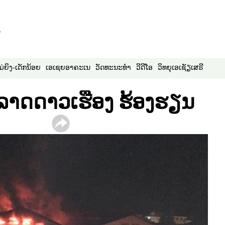
ມ່ຍິງ-ເດັກນ້ອຍ
ເອເຊຍອາຄະເນ
ວັດທະນະທຳ
ວີດີໂອ
ວິທຍຸເອເຊັຽເສຣີ
ລາດດາວເຮືອງ ຮ້ອງຮຽນ