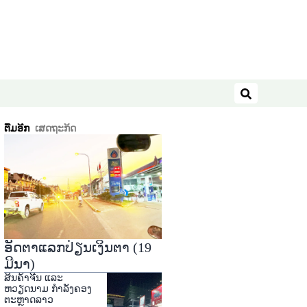
ຄົ້ນຫາ
ຕື່ມອີກ
ເສດຖະກິດ
ອັດຕາແລກປ່ຽນເງິນຕາ (19
ມີນາ)
ສິນຄ້າຈີນ ແລະ
ຫວຽດນາມ ກໍາລັງຄອງ
ຕະຫຼາດລາວ