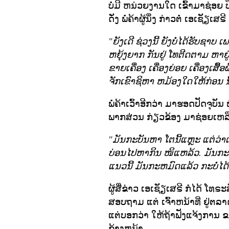
ບໍ່ມີ ຫນ່ວຍງານໃດ ເຂົ້າມາຊ່ອຍ 
ດັ່ງ ພໍ່ຄ້າຜູ້ນຶ່ງ ກ່າວຕໍ່ ເອເຊັຽເສ
"ຍັງເດີ ຊ່ວງນີ້ ຍັງບໍ່ໄດ້ຮັບຊາ
ຫຍຸ້ງຍາກ ກັນຢູ່ ໂທຕີດຕາມ ຫາຢູ
ຂາຍເຄື່ອງ ເຄື່ອງຍ່ອຍ ເຄື່ອງເສື້ອ
ຈັກເຂົາຊິຫາ ຫມ້ອງໃດໃຫ້ກ່ອນ ນີ
ພໍ່ຄ້າເວົ້າອີກວ່າ ມາຮອດປັດຈຸບັນ
ພາກສ່ວນ ກ່ຽວຂ້ອງ ມາຊ່ອຍເຫລືອ.
"ມັນກະບັນຫາ ໂຕນີ້ແຫຼະ ແຕ່ວ່າເຮົາ
ບ່ອນໄປຫາກິນ ໜິແຫລ້ວ. ມັນກະລ
ແນວນີ້ ມັນກະຫມົດແລ້ວ ກະບໍ່ໄດ
ຜູ້ສື່ຂ່າວ ເອເຊັຽເສຣີ ກໍໄດ້ ໂ
ສອບຖາມ ແຕ່ ເຈົ້າຫນ້າທີ່ ຢູ່ຕລ
ແຕ່ບອກວ່າ ໃຫ້ຖ້າຟັງແຈ້ງການ
ຂ້າງຫນ້າ.