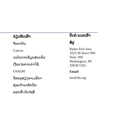
ຕິດຕໍ່ ພວກເຮົາ
ກ່ຽວກັບເຮົາ
w
ທີ່ຢູ່
ຈັນຍາບັນ
Opens in new window
Radio Free Asia
Careers
2025 M Street NW
w
Suite 300
ນະໂຍບາຍຂໍ້ມູນສ່ວນຕົວ
Washington, DC
ເງື່ອນໄຂການນໍາໃຊ້
20036 USA
Opens in new window
USAGM
Email
Opens in new window
lao@rfa.org
ວິທະຍຸສຽງອາເມຣິກາ
ຊ່ອຍດ້ານເທັກນິກ
ແຜນທີ່ ເວັບໄຊທ໌