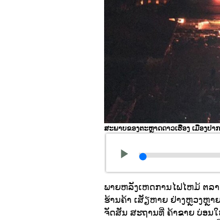
ສະພາບຂອງຕະຫຼາດດາວເຮືອງ ເມືອງປາກເຊ 
ພາຍຫລັງເຫດການໄຟໄຫມ້ ຕລາດດ
ຮ້ານຄ້າ ເສັຽຫາຍ ຢ່າງຫຼວງຫຼາຍ, 
ຈັດສັນ ສະຖານທີ່ ຄ້າຂາຍ ບ່ອນໃ