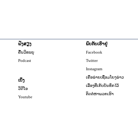
ຟັງສຽງ
ພົບກັບເຮົາຢູ່
Opens in new windo
ຄື້ນວິທະຍຸ
Facebook
Opens in new window
Podcast
Twitter
Opens in new windo
Instagram
ເຄືອຂ່າຍເຊື່ອມໂຍງຂ່າວ
ເບິ່ງ
ເລື່ອງທີ່ເກັບບັນທຶກໄວ້
ວີດີໂອ
ຕິດຕໍ່ຫາພວກເຮົາ
Opens in new window
Youtube