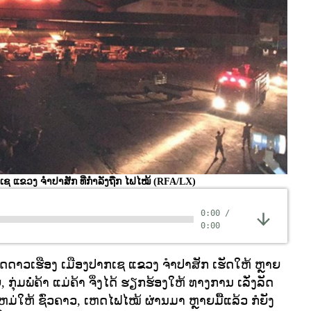
ແຂວງ ຈໍາປາສັກ ທີ່ກໍາລັງຖືກ ໄຟໄໝ້
(RFA/LX)
0:00
/
0:00
າວເຮືອງ ເມືອງປາກເຊ ແຂວງ ຈຳປາສັກ ເຮັດໃຫ້ ຫຼາຍ
ກຸ່ມພໍ່ຄ້າ ແມ່ຄ້າ ຈຶ່ງໄດ້ ຮຽກຮ້ອງໃຫ້ ທາງການ ເລັ່ງລັດ
ຫມ່ໃຫ້ ຊົ່ວຄາວ, ເຫດໄຟໄໝ້ ຜ່ານມາ ຫຼາຍມື້ແລ້ວ ກໍຍັງ