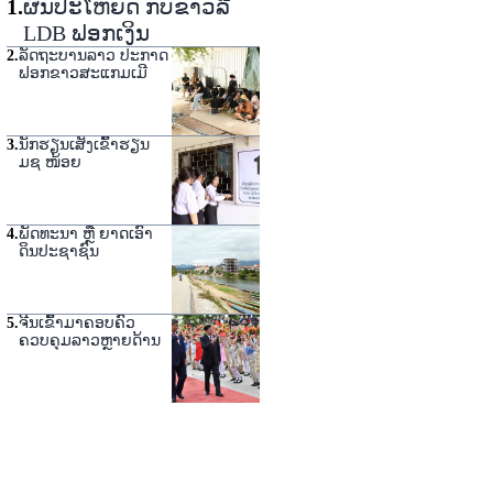
1
.
ຜົນປະໂຫຍດ ກັບຂ່າວລື
LDB ຟອກເງິນ
2
.
ລັດຖະບານລາວ ປະກາດ
ຟອກຂາວສະແກມເມີ
3
.
ນັກຮຽນເສັງເຂົ້າຮຽນ
ມຊ ໜ້ອຍ
4
.
ພັດທະນາ ຫຼື ຍາດເອົາ
ດິນປະຊາຊົນ
5
.
ຈີນເຂົ້າມາຄອບຄົວ
ຄວບຄຸມລາວຫຼາຍດ້ານ