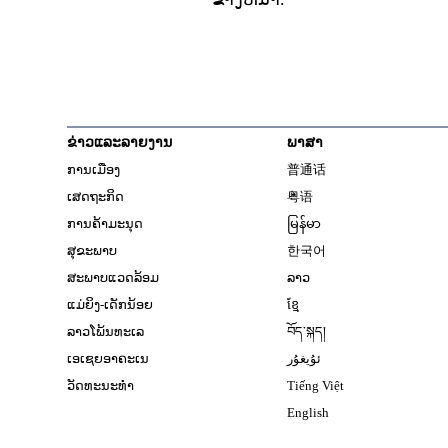
ຂ່າວແລະລາຍງານ
ພາສາ
ການເມືອງ
普通话
ເສດຖະກິດ
粤语
ການຄ້າມະນຸດ
မြန်မာ
ສຸຂະພາບ
한국어
ສະພາບແວດລ້ອມ
ລາວ
ແມ່ຍິງ-ເດັກນ້ອຍ
ខ្មែ
ລາວໂພ້ນທະເລ
བོད་སྐད།
ເອເຊຍອາຄະເນ
ئۇيغۇر
ວັດທະນະທຳ
Tiếng Việt
English