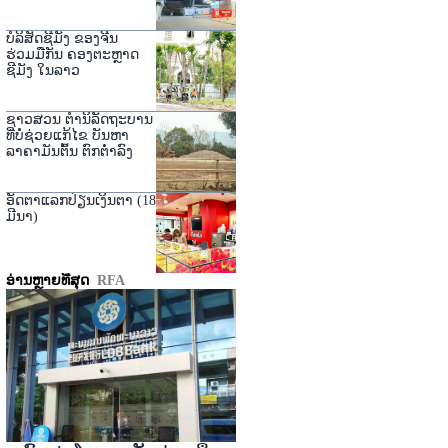
ບໍລິສັດຊີມັງ ຂອງຈີນ
ຮ່ວມມືກັນ ຄອງຕະຫຼາດ
ຊີມັງ ໃນລາວ
ຊາວສວນ ຕໍານິລັດຖະບານ
ທີ່ບໍ່ຊ່ວຍແກ້ໄຂ ບັນຫາ
ລາຄາມັນຕົ້ນ ຕົກຕໍ່າລົງ
ອັດຕາແລກປ່ຽນເງິນຕາ (18
ມີນາ)
ອ່ານຫຼາຍທີ່ສຸດ
RFA