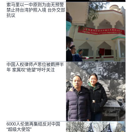
索马里以一中原则为由无预警
禁止持台湾护照入境 台外交部
抗议
中国人权律师卢思位被羁押半
年 家属叹“绝望”呼吁关注
6000人伦敦再集结反对中国
“超级大使馆”