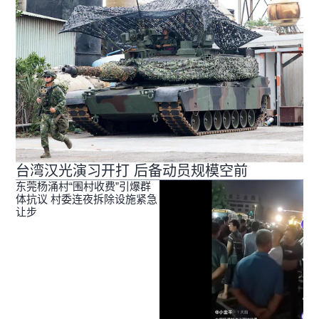
台湾汉光演习开打 后备动员规模空前
东莞杨涌村“围村收费”引爆群
体抗议 村委连夜拆除设施紧急
让步