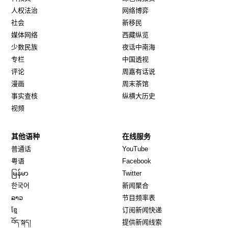
人权法治
网络博弈
社会
新移民
媒体网络
西藏纵览
少数民族
夜话中南海
专栏
中国透视
评论
周嘉有话说
漫画
周末茶馆
事实查核
纵横大历史
视频
其他语种
在线服务
Opens in new window
Opens in new window
普通话
YouTube
Opens in new window
Opens in new window
粤语
Facebook
Opens in new window
Opens in new window
မြန်မာ
Twitter
Opens in new window
한국어
新闻聚合
Opens in new window
ລາວ
节目频率表
Opens in new window
ខ្មែ
订阅新闻快递
Opens in new window
བོད་སྐད།
提供新闻线索