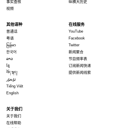
事实查核
纵横大历史
视频
其他语种
在线服务
Opens in new window
Opens in new window
普通话
YouTube
Opens in new window
Opens in new window
粤语
Facebook
Opens in new window
Opens in new window
မြန်မာ
Twitter
Opens in new window
한국어
新闻聚合
Opens in new window
ລາວ
节目频率表
Opens in new window
ខ្មែ
订阅新闻快递
Opens in new window
བོད་སྐད།
提供新闻线索
Opens in new window
ئۇيغۇر
Opens in new window
Tiếng Việt
Opens in new window
English
关于我们
关于我们
在线帮助