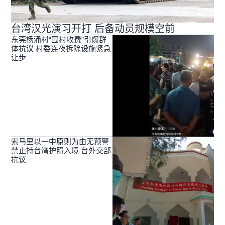
台湾汉光演习开打 后备动员规模空前
东莞杨涌村“围村收费”引爆群
体抗议 村委连夜拆除设施紧急
让步
索马里以一中原则为由无预警
禁止持台湾护照入境 台外交部
抗议