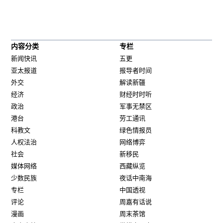
内容分类
专栏
新闻快讯
五更
亚太报道
报导者时间
外交
解读新疆
经济
财经时时听
政治
军事无禁区
港台
劳工通讯
科教文
绿色情报员
人权法治
网络博弈
社会
新移民
媒体网络
西藏纵览
少数民族
夜话中南海
专栏
中国透视
评论
周嘉有话说
漫画
周末茶馆