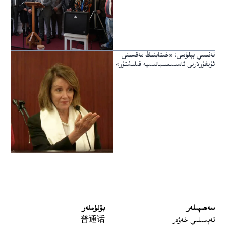
نەنسىي پېلۇسى: «خىتاينىڭ مەقسىتى
ئۇيغۇرلارنى ئاسسىمىلياتسىيە قىلىشتۇر»
سەھىپىلەر
بۆلۈملەر
تەپسىلىي خەۋەر
普通话