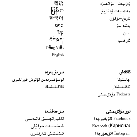
ۋەزىيەت- مۇلاھىزە
粤语
مەدەنىيەت ۋە تارىخ
မြန်မာ
تارىخ-بۈگۈن
한국어
يەتتە سۇ
ລາວ
سىن
ខ្មែរ
ئارخىپ
བོད་སྐད།
Tiếng Việt
English
ئاڭلاش
بىز بۇ يەردە
 window
چاستوتا
توسۇقلىرىدىن ئۆتۈش قوراللىرى
ئاڭلىتىشلار
ئالاقىلىشىڭ
Podcasts مۇلازىمىتى
تور مۇلازىمىتى
بىز ھەققىدە
Opens in new window
Faceboook (ئۇيغۇرچە)
ئاخباراتچىلىق قائىدىسى
Opens in new window
Facebook (Кирилчә)
شەخسىيەت ھوقۇقى
Opens in new window
Instagram (ئۇيغۇرچە)
ئىشلىتىش شەرتلىرى