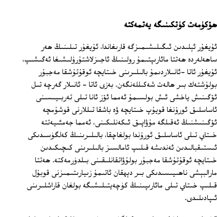
ھۆكۈمەت كۈتكىنىگە يەتمەكتە
ئۇيغۇر ئېلىدىن ئىگىلىشىمىزگە قارىغاندا، ئۇيغۇر تىلىنىڭ ھەر
ساھەلەردە ھەتتا مائارىپتىمۇ رولىنىڭ ئاجىزلاشتۇرۇلىشىغا ئەگىشىپ،
ئۇيغۇر ئاتا -ئانىلاردىمۇ بالىلىرىنى خىتايچە ئوقۇتۇشقا مەجبۇر
بولۇشتەك بىر ھالەت شەكىللەنگەن. بەزى ئاتا ‏- ئانىلار گەرچە تىل
ئۆگىنىش ياخشى ئىش بولسىمۇ ئەمما ئۆز ئانا تىلى تەربىيىسىنى
ئاساسلىق ئورۇنغا قويۇپ خىتايچە ۋە باشقا تىللارنى قوشۇمچە
ئۆگىنىشنىڭ ئەقىلگە مۇۋاپىق ئىكەنلىكىنى، ئەمما جەمئىيەتتە
خىتاي تىلى ئاساسلىق ئورۇندا بولغاچقا، بالىلىرىنىڭ كەلگۈسىدىكى
ئىستىقبالىدىن ئەندىشە قىلىپ ئامالسىز بالىلىرىنى كىچىكىدىن
خىتايچە ئوقۇتۇشقا مەجبۇر بولۇۋاتقانلىقىنى بىلدۈرمەكتە. ھەتتا
مارالبېشى ناھىيىسىدىكى بىر دېھقان ئاتىمۇ زىيارىتىمىزنى قوبۇل
قىلىپ خىتاي تىلى مائارىپىنىڭ كۈچەيتىلىشىگە بولغان قاراشلىرىنى
ئىپادىلىدى.