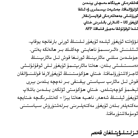
قەشقەردىكى ھېيتگاھ مەسچىتى يېنىدىن
ئۆتۈۋاتماقتا. جەمئىيەت بېسىملىرى ۋە ئىشقا
ئورۇنلىشى جەھەتلەردىكى قولايسىزلىقلار
ئۇيغۇر ئاتا - ئانىلارنى بالىلىرىنى خىتاي
تىلىدا ئوقۇتۇشقا مەجبۇر قىلماقتا. AFP
نۆۋەتتە ئۇيغۇر ئېلىدە ئۇيغۇر تىلىنىڭ ئورنى بارغانچە يوقاپ،
ئىشلىنىش دائىرىسىمۇ ناھايىتى چەكلىك بىر ھالەتكە يەتتى.
جۈملىدىن مىللىي مائارىپنىڭ ئورنىغا قوش تىل مائارىپىنىڭ
دەسسىتىلىشى بىلەن، ھەتتا مائارىپتىمۇ ئۇيغۇر تىلى ئوقۇتۇلىشى
ئاجىزلاشتۇرۇلماقتا. خىتاي ھۆكۈمىتىنىڭ ئۇيغۇرلارغا قوللىنىۋاتقان
قوش تىل مائارىپ سىياسىتى يېقىنقى بىر نەچچە يىلدىن بېرى
تېخىمۇ كۈچەيتىلدى. خىتاي ھۆكۈمىتى ئۆتكەن يىلىدىن باشلاپ
ئۇيغۇر ئېلىنىڭ شەھەر، ناھىيە ھەتتا يېزا‏ - كەنتلىرىگىچە خىتايچە
مەكتەپلەر بىلەن ئۇيغۇر مەكتەپلىرىنى بىرلەشتۈرۈش سىياسىتىنى
ئومۇملاشتۇرماقتا.
تىزلىتىلىۋېتىلغان قەدەم