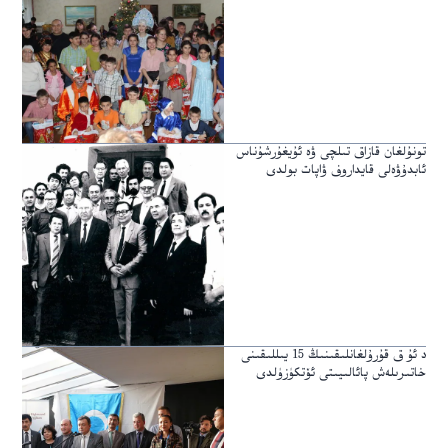
تونۇلغان قازاق تىلچى ۋە ئۇيغۇرشۇناس
ئابدۇۋەلى قايداروف ۋاپات بولدى
د ئۇ ق قۇرۇلغانلىقىنىڭ 15 يىللىقىنى
خاتىرىلەش پائالىيىتى ئۆتكۈزۈلدى