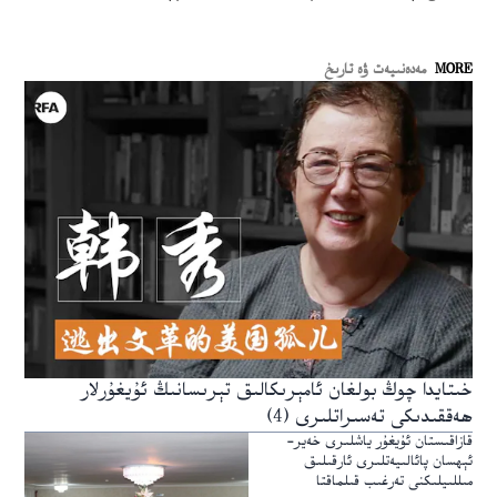
MORE
مەدەنىيەت ۋە تارىخ
خىتايدا چوڭ بولغان ئامېرىكالىق تېرىسانىڭ ئۇيغۇرلار
ھەققىدىكى تەسىراتلىرى (4)
قازاقىستان ئۇيغۇر ياشلىرى خەير-
ئېھسان پائالىيەتلىرى ئارقىلىق
مىللىيلىكنى تەرغىب قىلماقتا