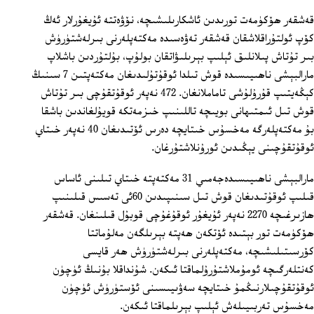
قەشقەر ھۆكۈمەت تورىدىن ئاشكارىلىشىچە، نۆۋەتتە ئۇيغۇرلار ئەڭ
كۆپ ئولتۇراقلاشقان قەشقەر تەۋەسىدە مەكتەپلەرنى بىرلەشتۈرۈش
بىر تۇتاش پىلانلىق ئېلىپ بېرىلىۋاتقان بولۇپ، بۇلتۇردىن باشلاپ
مارالبېشى ناھىيىسىدە قوش تىلدا ئوقۇتۇلىدىغان مەكتەپتىن 7 سىنىڭ
كېڭەيتىپ قۇرۇلۇشى تاماملانغان. 472 نەپەر ئوقۇتقۇچى بىر تۇتاش
قوش تىل ئىمتىھانى بويىچە تاللىنىپ خىزمەتكە قويۇلغاندىن باشقا
بۇ مەكتەپلەرگە مەخسۇس خىتايچە دەرس ئۆتىدىغان 40 نەپەر خىتاي
ئوقۇتقۇچىنى يېڭىدىن ئورۇنلاشتۇرغان.
مارالبېشى ناھىيىسىدەجەمىي 31 مەكتەپتە خىتاي تىلىنى ئاساس
قىلىپ ئوقۇتىدىغان قوش تىل سىنىپىدىن 60ئى تەسىس قىلىنىپ
ھازىرغىچە 2270 نەپەر ئۇيغۇر ئوقۇغۇچى قوبۇل قىلىنغان. قەشقەر
ھۆكۈمەت تور بېتىدە ئۆتكەن ھەپتە بېرىلگەن مەلۇماتتا
كۆرسىتىلىشىچە، مەكتەپلەرنى بىرلەشتۈرۈش ھەر قايسى
كەنتلەرگىچە ئومۇملاشتۇرۇلماقتا ئىكەن. شۇنداقلا بۇنىڭ ئۈچۈن
ئوقۇتقۇچىلارنىڭمۇ خىتايچە سەۋىيىسىنى ئۆستۈرۈش ئۈچۈن
مەخسۇس تەربىيىلەش ئېلىپ بېرىلماقتا ئىكەن.