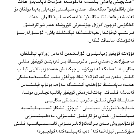
"خىتايچىنى ياخشى بىلمىسە كەلگۈسىدە خىزمەت تاپالمايدۇ، ھەتتا
جان باقالمايدۇ" دېگەندەك، خىتاي سىياسىتى تۈپەيلى پەيدا بولغان بۇ
ئەندىشە پەقەت ئاتا ‏- ئانىلارنىلا غەمگە سېلىپلا قالماي، ھەتتا
كەلگۈسى ئۈچۈن گۈزەل چۈشلەرنى كۆرۈشكە ھەم شۇ ئارقىلىق
تىرىشىپ ئوقۇشقا رىغبەتلىنىشكە تېگىشلىك ياش‏- ئۆسمۈرلەرنىمۇ
تەشۋىشكە سالماقتا ئىكەن.
نۆۋەتتە ئۇيغۇر زىيالىيلىرى، ئۆزلىكىدىن ئەمەس زورلاپ تېڭىلغان،
مەجبۇرلانغان،خىتاي تىلى مائارىپىنىڭ بىر تەرەپتىن ئۇيغۇر مىللىي
مائارىپىغا ئەسلىگە كەلتۈرگۈسىز چېكىنىش ھەمدە زىيانلارنى ئېلىپ
كېلىش بىلەن بىرگە، ئەۋلادلارنىڭ چوڭقۇر بىلىم ئىگىلىيەلمەسلىكى
ھەمدە ساپاسىنىڭ تۆۋەنلەپ كېتىشىگە سەۋەب بولۇپ قېلىشىدىن
ئەندىشە قىلماقتا. چەتئەللەردىكى ئۇيغۇر پائالىيەتچىلىرى بولسا،
خىتاينىڭ قوش تىللىق مائارىپ نامىدىكى مائارىپنى
خىتايچىلاشتۇرۇش سىياسىتى " ئوچۇق ئاشكارا ئاسسىمىلياتسىيە
سىياسىتىدۇر، خىتاي بۇ ئارقىلىق تىلىمىزنى، مەدەنىيىتىمىزنى
ئۇنتۇلدۇرۇش بىلەن بىرگە،ئەۋلادلىرىمىزنى ئاسسىمىلياتسىيە قىلىش
سۈرئىتىنى تېزلەتمەكتە" دەپ ئەيىبلىمەكتە.(گۈلچېھرە)