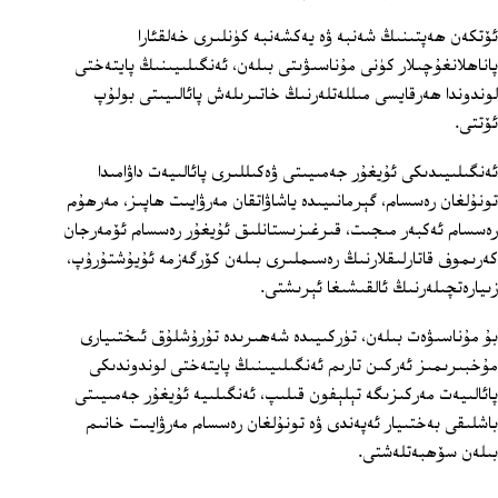
ئۆتكەن ھەپتىنىڭ شەنبە ۋە يەكشەنبە كۈنلىرى خەلقئارا
پاناھلانغۇچىلار كۈنى مۇناسىۋىتى بىلەن، ئەنگىلىيىنىڭ پايتەختى
لوندوندا ھەرقايسى مىللەتلەرنىڭ خاتىرىلەش پائالىيىتى بولۇپ
ئۆتتى.
ئەنگىلىيىدىكى ئۇيغۇر جەمىيىتى ۋەكىللىرى پائالىيەت داۋامىدا
تونۇلغان رەسسام، گېرمانىيىدە ياشاۋاتقان مەرۋايىت ھاپىز، مەرھۇم
رەسسام ئەكبەر مىجىت، قىرغىزىستانلىق ئۇيغۇر رەسسام ئۆمەرجان
كەرىموف قاتارلىقلارنىڭ رەسىملىرى بىلەن كۆرگەزمە ئۇيۇشتۇرۇپ،
زىيارەتچىلەرنىڭ ئالقىشىغا ئېرىشتى.
بۇ مۇناسىۋەت بىلەن، تۈركىيىدە شەھىرىدە تۇرۇشلۇق ئىختىيارى
مۇخبىرىمىز ئەركىن تارىم ئەنگىلىيىنىڭ پايتەختى لوندوندىكى
پائالىيەت مەركىزىگە تېلېفون قىلىپ، ئەنگىلىيە ئۇيغۇر جەمىيىتى
باشلىقى بەختىيار ئەپەندى ۋە تونۇلغان رەسسام مەرۋايىت خانىم
بىلەن سۆھبەتلەشتى.