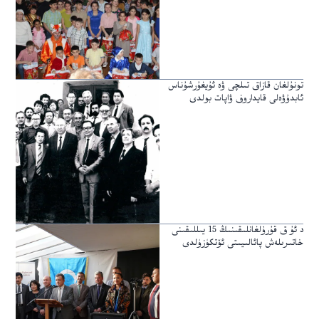
تونۇلغان قازاق تىلچى ۋە ئۇيغۇرشۇناس
ئابدۇۋەلى قايداروف ۋاپات بولدى
د ئۇ ق قۇرۇلغانلىقىنىڭ 15 يىللىقىنى
خاتىرىلەش پائالىيىتى ئۆتكۈزۈلدى