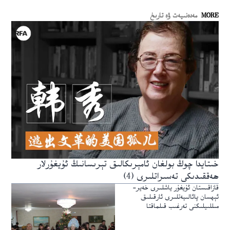
MORE
مەدەنىيەت ۋە تارىخ
خىتايدا چوڭ بولغان ئامېرىكالىق تېرىسانىڭ ئۇيغۇرلار
ھەققىدىكى تەسىراتلىرى (4)
قازاقىستان ئۇيغۇر ياشلىرى خەير-
ئېھسان پائالىيەتلىرى ئارقىلىق
مىللىيلىكنى تەرغىب قىلماقتا