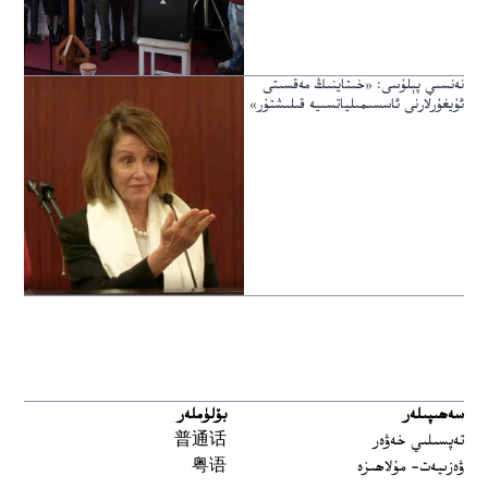
نەنسىي پېلۇسى: «خىتاينىڭ مەقسىتى
ئۇيغۇرلارنى ئاسسىمىلياتسىيە قىلىشتۇر»
سەھىپىلەر
بۆلۈملەر
تەپسىلىي خەۋەر
普通话
ۋەزىيەت- مۇلاھىزە
粤语