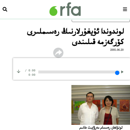
سەھىپە
ئىزد
ئاساسلىق مەزمۇنغا ئاتلاڭ
لوندوندا ئۇيغۇرلارنىڭ رەسىملىرى
كۆرگەزمە قىلىندى
2005.06.20
/
0:00
0:00
تونۇلغان رەسسام مەرۋايىت خانىم