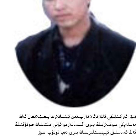
سۆز ئەركىنلىكى ئاللا تائالا تەرىپىدىن ئىنسانلارغا بېغىشلانغان ئەڭ
دەسلەپكى سوغىلارنىڭ بىرى. ئىنسانلارمۇ ئۇنى كىشىلىك ھوقۇقنىڭ
ئەڭ ئاساسلىق ئېلېمىنتلىرىنىڭ بىرى دەپ تونۇپ، سۆز