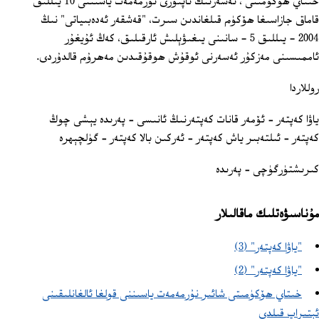
خىتاي ھۆكۈمىتى ، ئەسەرنىڭ ئاپتورى نۇرمەمەت ياسىننى 10 يىللىق
قاماق جازاسىغا ھۆكۈم قىلغاندىن سىرت، "قەشقەر ئەدەبىياتى" نىڭ
2004 - يىللىق 5 - سانىنى يىغىۋېلىش ئارقىلىق، كەڭ ئۇيغۇر
ئاممىسىنى مەزكۇر ئەسەرنى ئوقۇش ھوقۇقىدىن مەھرۇم قالدۇردى.
روللاردا
ياۋا كەپتەر – ئۆمەر قانات كەپتەرنىڭ ئانىسى – پەرىدە يېشى چوڭ
كەپتەر – ئىلتەبىر ياش كەپتەر – ئەركىن بالا كەپتەر – گۈلچېھرە
كىرىشتۈرگۈچى – پەرىدە
مۇناسىۋەتلىك ماقالىلار
"ياۋا كەپتەر" (3)
"ياۋا كەپتەر" (2)
خىتاي ھۆكۈمىتى شائىر نۇرمەمەت ياسىننى قولغا ئالغانلىقىنى
ئېتىراپ قىلدى