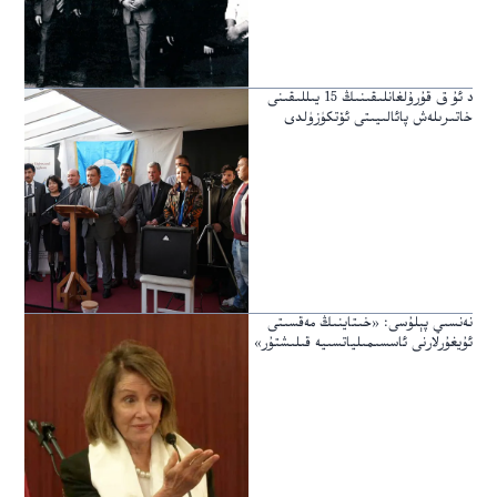
د ئۇ ق قۇرۇلغانلىقىنىڭ 15 يىللىقىنى
خاتىرىلەش پائالىيىتى ئۆتكۈزۈلدى
نەنسىي پېلۇسى: «خىتاينىڭ مەقسىتى
ئۇيغۇرلارنى ئاسسىمىلياتسىيە قىلىشتۇر»