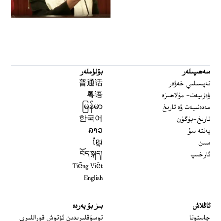
سەھىپىلەر
بۆلۈملەر
تەپسىلىي خەۋەر
普通话
ۋەزىيەت- مۇلاھىزە
粤语
مەدەنىيەت ۋە تارىخ
မြန်မာ
تارىخ-بۈگۈن
한국어
يەتتە سۇ
ລາວ
سىن
ខ្មែរ
ئارخىپ
བོད་སྐད།
Tiếng Việt
English
ئاڭلاش
بىز بۇ يەردە
 window
چاستوتا
توسۇقلىرىدىن ئۆتۈش قوراللىرى