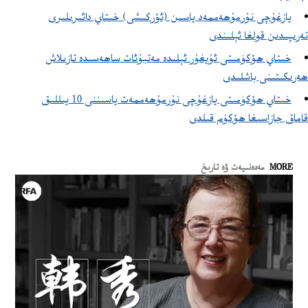
يازغۇچى نۇرمۇھەممەد ياسىن (ئۆركىشى) خىتاي دائىرىلىرى
تەرىپىدىن قولغا ئېلىندى
خىتاي ھۆكۈمىتى ئۇيغۇر ئېلىدە مەتبۇئات ساھەسىدە تازىلاش
ھەرىكىتىنى باشلىدى
خىتاي ھۆكۈمىتى يازغۇچى نۇرمۇھەممەت ياسىننى 10 يىللىق
قاماق جازاسىغا ھۆكۈم قىلدى
MORE
مەدەنىيەت ۋە تارىخ