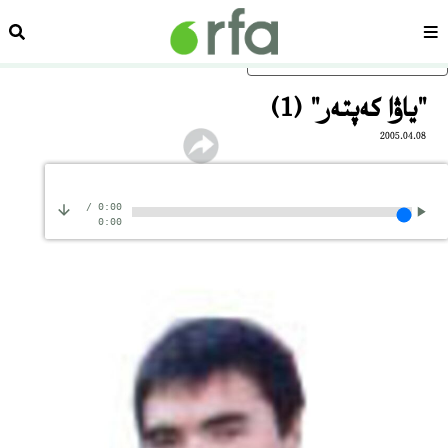
سەھىپە
ئىزد
ئاساسلىق مەزمۇنغا ئاتلاڭ
"ياۋا كەپتەر" (1)
2005.04.08
/
0:00
0:00