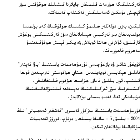
ئەركىنلىكىگە ھۆرمەت قىلمىغان جايلاردا كىشىلىك ھوقۇقتىن سۆز
ئېچىش مۇمكىن ئەمەسلىكىنى تەكىتلەپ كەلمەكتە.
لېكىن، بەزى دۆلەتلەر ھېلىمۇ كىشىلىك ھوقۇقنىڭ كەم بولمىسا
بولمايدىغان بىر تەركىبىي ھېسابلانغان سۆز ئەركىنىلىكىنى بوغۇش
ئارقىلىق، ئۇلارنى ھەتتا ئويلاش ۋە پىكىر قېلىش ھوقۇقىدىنمۇ
مەھرۇم قالدۇرماقتا.
ئۇيغۇر شائىر ۋە يازغۇچىسى نۇرمۇھەممەت ياسىننىڭ "ياۋا كەپتەر"
ناملىق ھېكايىسى تۈپەيلىدىن، خىتاي ھۆكۈمىتى تەرىپىدىن قولغا
ئىلىنىپ، ئون يىللىق قاماق جازاسىغا ھۆكۈم قىلىنغانلىقى،
كىشىلەرنىڭ سۆز ئەركىنلىكىنىڭ دەپسەندە قىلىنىۋاتقانلىقىنىڭ
دۇنيادىكى ئەڭ قەبىھ مىسالى بولالايدۇ .
نۇرمۇھەممەت ياسىننىڭ مەزكۇر ئەسىرى "قەشقەر ئەدەبىياتى" نىڭ
2004 - يىللىق 5 - سانىغا بېسىلغان بولۇپ، نورۇز ئەدەبىيات
مۇكاپاتىغا يوللانغان ئىكەن.