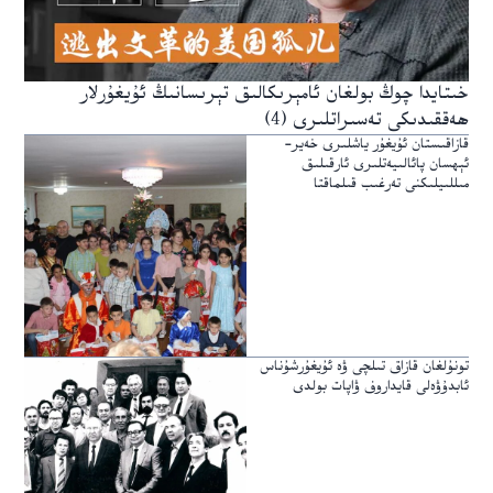
خىتايدا چوڭ بولغان ئامېرىكالىق تېرىسانىڭ ئۇيغۇرلار
ھەققىدىكى تەسىراتلىرى (4)
قازاقىستان ئۇيغۇر ياشلىرى خەير-
ئېھسان پائالىيەتلىرى ئارقىلىق
مىللىيلىكنى تەرغىب قىلماقتا
تونۇلغان قازاق تىلچى ۋە ئۇيغۇرشۇناس
ئابدۇۋەلى قايداروف ۋاپات بولدى