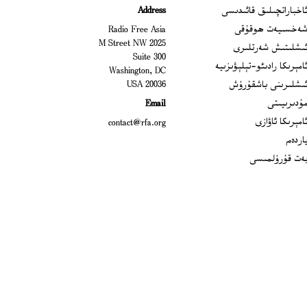
Ope
اخباراتچىلىق قائىدىسى
Address
Open
ەخسىيەت ھوقۇقى
Radio Free Asia
2025 M Street NW
Op
ىشلىتىش شەرتلىرى
Suite 300
Opens
امېرىكا رادىئو-تېلېۋىزىيە
Washington, DC
ىشلىرىنى باشقۇرۇش
20036 USA
Opens in new window
ۇدىرىيىتى
Email
Opens in new window
امېرىكا ئاۋازى
contact@rfa.org
اردەم
ەت قۇرۇلمىسى