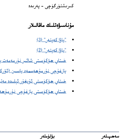
كىرىشتۈرگۈچى – پەرىدە
مۇناسىۋەتلىك ماقالىلار
"ياۋا كەپتەر" (3)
"ياۋا كەپتەر" (2)
خىتاي ھۆكۈمىتى شائىر نۇرمەمەت ياس
يازغۇچى نۇرمۇھەممەد ياسىن (ئۆركىش
خىتاي ھۆكۈمىتى ئۇيغۇر ئېلىدە مەت
خىتاي ھۆكۈمىتى يازغۇچى نۇرمۇھەممەت ياسىننى 10 يىللىق قا
سەھىپىلەر
بۆلۈملەر