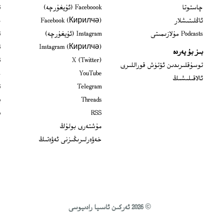
ns in new window
چاستوتا
Faceboook (ئۇيغۇرچە)
ئ
s in new window
ئاڭلىتىشلار
Facebook (Кирилчә)
ش
ens in new window
Podcasts مۇلازىمىتى
Instagram (ئۇيغۇرچە)
ئ
 in new window
Instagram (Кирилчә)
ئ
بىز بۇ يەردە
Opens in new window
X (Twitter)
ئ
Opens in new window
توسۇقلىرىدىن ئۆتۈش قوراللىرى
Opens in new window
YouTube
م
ئالاقىلىشىڭ
Opens in new window
Telegram
ئ
Opens in new window
Threads
ي
RSS
ب
مۇشتەرى بولۇڭ
خەۋەرلىرىڭىزنى ئەۋەتىڭ
© 2026 ئەركىن ئاسىيا رادىيوسى