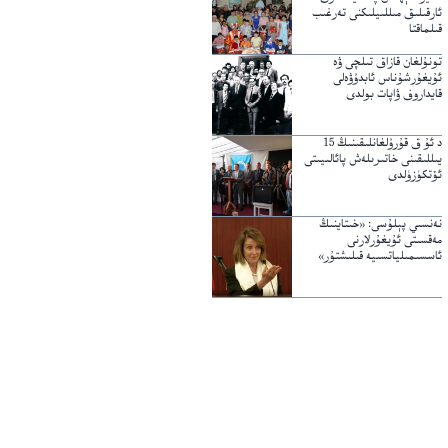
ئارقىلىق مىللىيلىكنى تەرغىب
قىلماقتا
تونۇلغان قازاق تىلچى ۋە
ئۇيغۇرشۇناس ئابدۇۋەلى
قايداروف ۋاپات بولدى
د ئۇ ق قۇرۇلغانلىقىنىڭ 15
يىللىقىنى خاتىرىلەش پائالىيىتى
ئۆتكۈزۈلدى
نەنسىي پېلۇسى: «خىتاينىڭ
مەقسىتى ئۇيغۇرلارنى
ئاسسىمىلياتسىيە قىلىشتۇر»