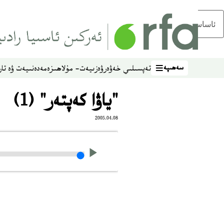
ئاساسلىق مەزمۇنغا ئاتلاڭ
سەھىپە
تەپسىلىي خەۋەر
ۋەزىيەت- مۇلاھىزە
مەدەنىيەت ۋە تار
سەھىپە
"ياۋا كەپتەر" (1)
2005.04.08