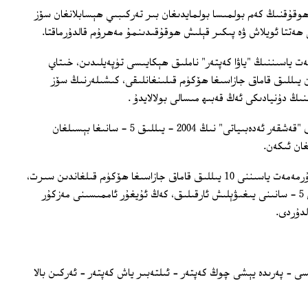
وقۇقنىڭ كەم بولمىسا بولمايدىغان بىر تەركىبىي ھېسابلانغان سۆز
 ھەتتا ئويلاش ۋە پىكىر قېلىش ھوقۇقىدىنمۇ مەھرۇم قالدۇرماقتا.
 ياسىننىڭ "ياۋا كەپتەر" ناملىق ھېكايىسى تۈپەيلىدىن، خىتاي
 يىللىق قاماق جازاسىغا ھۆكۈم قىلىنغانلىقى، كىشىلەرنىڭ سۆز
نىڭ دۇنيادىكى ئەڭ قەبىھ مىسالى بولالايدۇ .
نۇرمۇھەممەت ياسىننىڭ مەزكۇر ئەسىرى "قەشقەر ئەدەبىياتى" نىڭ 2004 - يىللىق 5 - سانىغا بېسىلغان
غان ئىكەن.
خىتاي ھۆكۈمىتى ، ئەسەرنىڭ ئاپتورى نۇرمەمەت ياسىننى 10 يىللىق قاماق جازاسىغا ھۆكۈم قىلغاندىن سىرت،
"قەشقەر ئەدەبىياتى" نىڭ 2004 - يىللىق 5 - سانىنى يىغىۋېلىش ئارقىلىق، كەڭ ئۇيغۇر ئاممىسىنى مەزكۇر
دۇردى.
ىسى – پەرىدە يېشى چوڭ كەپتەر – ئىلتەبىر ياش كەپتەر – ئەركىن بالا