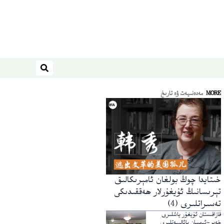
ئىزدەش
MORE
مەدەنىيەت ۋە تارىخ
خىتايدا چوڭ بولغان ئامېرىكالىق
تېرىسانىڭ ئۇيغۇرلار ھەققىدىكى
تەسىراتلىرى (4)
قازاقىستان ئۇيغۇر ياشلىرى
خەير-ئېھسان پائالىيەتلىرى