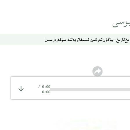
ىخ
تارىخ-بۈگۈن
ئەركىن تىنىقلار
يەتتە سۇ
نەزەر
سىن
/
0:00
0:00