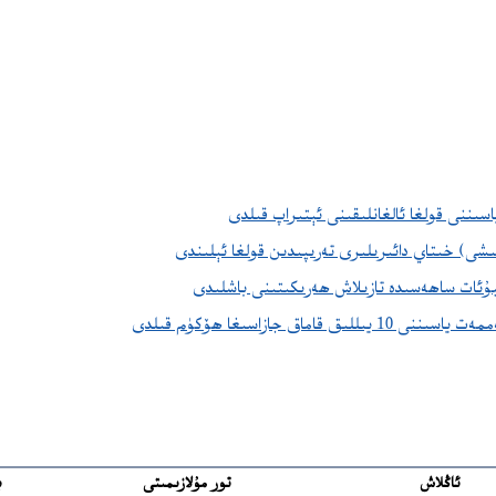
ىننى قولغا ئالغانلىقىنى ئېتىراپ قىلدى
ى) خىتاي دائىرىلىرى تەرىپىدىن قولغا ئېلىندى
بۇئات ساھەسىدە تازىلاش ھەرىكىتىنى باشلىدى
ماق جازاسىغا ھۆكۈم قىلدى
ئاڭلاش
تور مۇلازىمىتى
ب