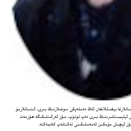
ىنسانلارغا بېغىشلانغان ئەڭ دەسلەپكى سوغىلارنىڭ بىرى. ئىنسانلارمۇ
ئېلېمىنتلىرىنىڭ بىرى دەپ تونۇپ، سۆز ئەركىنلىكىگە ھۆرمەت
ۆز ئېچىش مۇمكىن ئەمەسلىكىنى تەكىتلەپ كەلمەكتە.