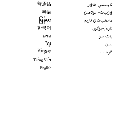
تەپسىلىي خەۋەر
普通话
ۋەزىيەت- مۇلاھىزە
粤语
مەدەنىيەت ۋە تارىخ
မြန်မာ
تارىخ-بۈگۈن
한국어
يەتتە سۇ
ລາວ
سىن
ខ្មែរ
ئارخىپ
བོད་སྐད།
Tiếng Việt
English