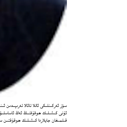
سۆز ئەركىنلىكى ئاللا تائالا تەرىپىدىن ئ
ئۇنى كىشىلىك ھوقۇقنىڭ ئەڭ ئاساسلىق 
قىلمىغان جايلاردا كىشىلىك ھوقۇقتىن س