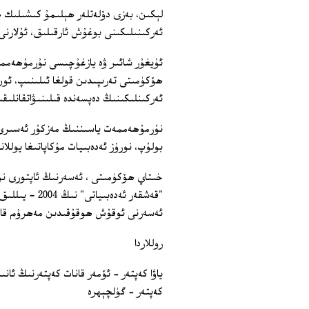
لېكىن، بەزى دۆلەتلەر ھېلىمۇ كىشىلىك ھ
ئەركىنىلىكىنى بوغۇش ئارقىلىق، ئۇلارنى
ئۇيغۇر شائىر ۋە يازغۇچىسى نۇرمۇھەممەت
ھۆكۈمىتى تەرىپىدىن قولغا ئىلىنىپ، ئون
ئەركىنلىكىنىڭ دەپسەندە قىلىنىۋاتقانلىقى
بولۇپ، نورۇز ئەدەبىيات مۇكاپاتىغا يوللان
ئەسەرنى ئوقۇش ھوقۇقىدىن مەھرۇم قال
روللاردا
ياۋا كەپتەر – ئۆمەر قانات كەپتەرنىڭ ئان
كەپتەر – گۈلچېھرە