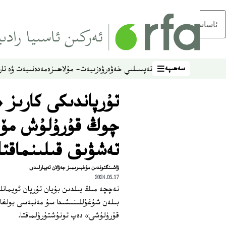
ئاساسلىق مەزمۇنغا ئاتلاڭ
سەھىپە
تەپسىلىي خەۋەر
ۋەزىيەت- مۇلاھىزە
مەدەنىيەت ۋە تار
سەھىپە
تۇرپاندىكى كارىز 
چوڭ قۇرۇلۇش مۆج
تەشۋىق قىلىنماقتا
ۋاشىنگتوندىن مۇخبىرىمىز جەۋلان تەييارلىدى
2024.05.17
نەچچە مىڭ يىلدىن بۇيان تۇرپان ئويمانل
بىلەن شۇغۇللىنىشىدا سۇ مەنبەسى بولغان
قۇرۇلۇشى» دەپ تونۇشتۇرۇلماقتا.