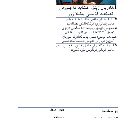
1
.
ئادريان زېنز: خىتايدا مەجبۇرىي
ئەمگەك كۆلىمى يەنىلا زور
2
.
سابىق خىتاي ساقچى جاڭ يابونىڭ خوتەن
خانئېرىقتا ۋەزىپە ئۆتىگەنلىكى دەلىللەندى
3
.
جەنۇبىي ئۇيغۇر رايونىدا 143 مىڭدىن ئارتۇق
ئويغۇر بالا ئاتا-ئانىسىدىن ئايرىلىپ قالغان
4
.
مەمەت توختى: خىتاي چەت ئەللەرگە سوزغان
”ئۇزۇن قولى“نى قانۇنىي ئاساسقا ئىگە قىلدى
5
.
گېرمانىيە ئاخباراتى سابىق خىتاي ساقچىسى بىلەن
سابىق ئۇيغۇر تۇتقۇننى يۈزلەشتۈردى
ئالاقىلىشىڭ
ىز ھەققىدە
Ope