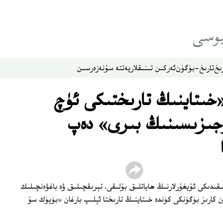
ىخ
تارىخ-بۈگۈن
ئەركىن تىنىقلار
يەتتە سۇ
نەزەر
سىن
«خىتاينىڭ تارىختىكى ئۈچ
ىزىسىنىڭ بىرى» دەپ
ىقىدىكى ئۇيغۇرلارنىڭ ھاياتلىق بۇلىقى، تېرىقچىلىق ۋە باغۋەنچىلىك
 كارىز بۈگۈنكى كۈندە خىتاينىڭ تارىختا ئېلىپ بارغان «بۈيۈك سۇ