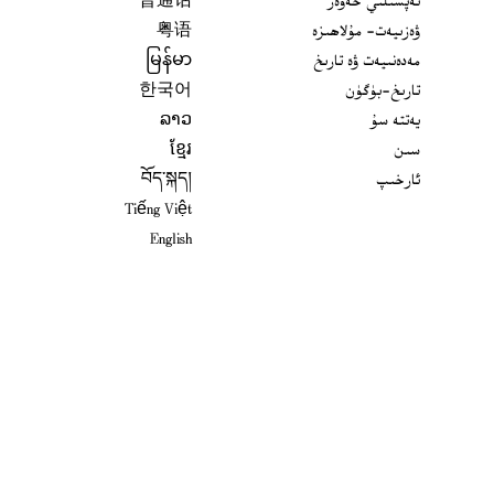
تەپسىلىي خەۋەر
普通话
ۋەزىيەت- مۇلاھىزە
粤语
مەدەنىيەت ۋە تارىخ
မြန်မာ
تارىخ-بۈگۈن
한국어
يەتتە سۇ
ລາວ
سىن
ខ្មែរ
ئارخىپ
བོད་སྐད།
Tiếng Việt
English