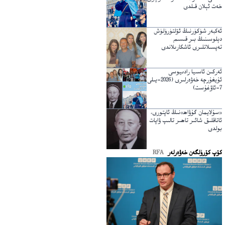
خەت ئېلان قىلدى
ئەكبەر شۈكۈرنىڭ ئۆلتۈرۈلۈش
دېلوسىنىڭ بىر قىسىم
تەپسىلاتلىرى ئاشكارىلاندى
ئەركىن ئاسىيا رادىيوسى
ئۇيغۇرچە خەۋەرلىرى (2026-يىلى
7-ئاۋغۇست)
«سۇلايمان گۇۋاھ»نىڭ ئاپتورى،
ئاتاقلىق شائىر تاھىر تالىپ ۋاپات
بولدى
كۆپ كۆرۈلگەن خەۋەرلەر
RFA