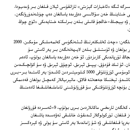
رگە ئىگە «ئاخبارات گېزىتى» تاراتقۇسى ئېلان قىلغان بىر ۋىدىيودا،
-يىلدىن ئىلگىرىكى خىتاينىڭ خەن سۇلالىسى دەۋرىدە ياسالغان دەپ چۈشەندۈرۈلگەن،
 ۋە بېيجىڭ-خاڭجۇ قانىلى بىلەن بىرلىكتە خىتايدىكى «ئۈچ چوڭ
.
ۋىدىيودىكى چۈشەندۈرۈشتە مۇنداق دېيىلگەن: «چەت ئەللىكلەرنىڭ ئىشەنگۈسى كەلمەسلىكى مۇمكىن، 2000
ر بولغان ۋە ئۇستىلىق بىلەن لايىھەلەنگەن بىر يەر ئاستى سۇ
اڭ تۇرپاندىكى كارىزدۇر. ئۇ خەن دەۋرىدە ياسالغان بولۇپ، ئادەم
ان، ئۇ تىك قۇدۇق، يېپىق ئېرىق، ئوچۇق ئېرىق ۋە سۇ كۆلچىكىدىن
ئىبارەت تۆت قىسىمدىن تەشكىل تاپقان؛ ئومۇمىي ئۇزۇنلۇقى 5000 كىلومېتىردىن ئاشىدۇ؛ يەر ئاستىدا بىر-بىرى
سىشىدىغان ئېرىقلار 1000 دىن ئاشىدۇ. تېخنىكا جەھەتتە قالاق، ماتېرىياللار كەمچىل بولغان قەدىمكى
ەن بۇنچە ئۇزۇنلۇقتىكى سۇ قۇرۇلۇشىنى تاماملىغانلىقىغا ئادەمنىڭ
تۇرپان قەدىمدىن تارتىپ ئۇيغۇرلار ياشاپ كەلگەن تارىخىي ماكانلاردىن بىرى بولۇپ، 9-ئەسىردە قۇرۇلغان
 قىلغان. تۈركولوگلار ئىدىقۇت خانلىقى تەۋەسىدە ياشىغان
رپا قىلغانلىقى ۋە شۇ زاماندىلا يەر ئاستى سۇ يولى ۋە كېرەكسىز