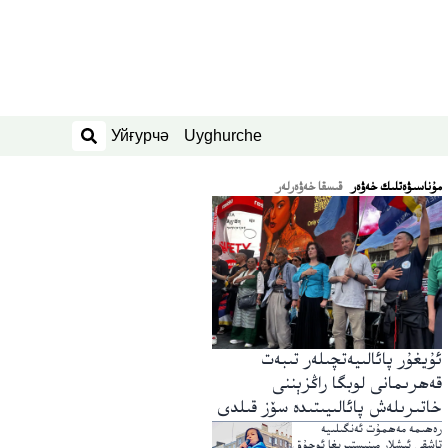
Уйғурчә
Uyghurche
ئىزدەش
ﻣﯘﻧﺎﺳﯩﯟﻩﺗﻠﯩﻚ ﺧﻪﯞﻩﺭ
قىسقا خەۋەرلەر
ئۇيغۇر پائالىيەتچىلەر تىبەت
قەھرىمانى لوبگا راڭزېننى
خاتىرىلەش پائالىيىتىدە سۆز قىلدى
رەھىمە مەھمۇت ئەنگىلىيە
تاشقى ئىشلار مىنىستىرىغا ئوچۇق