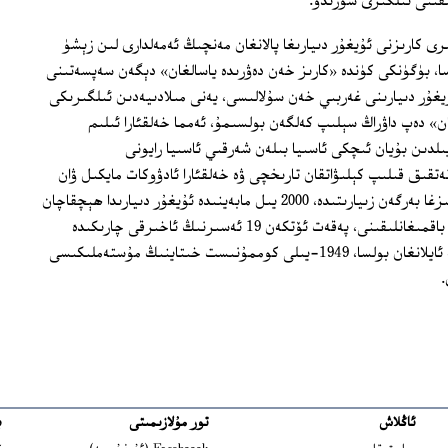
ىقىنى ئىلگىرى سۈرىدۇ.
 كارىزنى ئۇيغۇر دىيارىغا پالانغان مەنچىڭ ئەمەلدارى لىن زېشۈ
ا، بۈگۈنكى كۈندە «كارىز خەن دەۋرىدە ياسالغان» دېگەن سەپسەتىنى
غۇر دىيارىنى غەربىي خەن سۇلالىسى، يەنى مىلادىيەدىن ئىلگىرىكى
غان» دەپ داۋراڭ سېلىپ كەلگەن بولسىمۇ، ئەمما خەلقئارا ئىلىم
ھەسى بۇنى قوبۇل قىلغىنى يوق. 15 يىلدىن بۇيان ئىچكى ئاسىيا بىلەن شەرقىي ئاسىيا رايونى
تقىق قىلىپ كېلىۋاتقان تارىخچى ۋە خەلقئارا ئادۋوكات مايكىل ۋان
ۋالت (Michael Van Walt) يېقىندا رادىيومىزغا بەرگەن زىيارىتىدە، 2000 يىل مابەينىدە ئۇيغۇر دىيارىدا ھېچقاچان
خىتاينىڭ ئىزچىل ھۆكۈمرانلىقى بولۇپ باقمىغانلىقىنى، پەقەت ئۆتكەن 19 ئەسىرنىڭ ئاخىرقى چارىكىدە
مەنچىڭ سۇلالىسىنىڭ مۇستەملىكىسىگە ئايلانغان بولسا، 1949-يىلى كوممۇنىست خىتاينىڭ مۇستەملىكىسى
.
ئاڭلاش
تور مۇلازىمىتى
ب
ns in new window