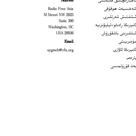
اخباراتچىلىق قائىدىسى
Address
Open
ەخسىيەت ھوقۇقى
Radio Free Asia
2025 M Street NW
Op
ىشلىتىش شەرتلىرى
Suite 300
Opens
امېرىكا رادىئو-تېلېۋىزىيە
Washington, DC
ىشلىرىنى باشقۇرۇش
20036 USA
Opens in new window
ۇدىرىيىتى
Email
Opens in new window
امېرىكا ئاۋازى
uygweb@rfa.org
اردەم
ەت قۇرۇلمىسى