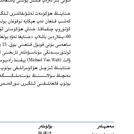
سۇنى بىر تەرەپ قىلىش يولىنى ياسىغانل
خىتاينىڭ ھۆكۈمەت تەشۋىقاتلىرى ئىلگىرى
كەشىپ قىلغان دەپ ھېكايە توقۇغان بولس
كۆتۈرۈپ چىقماقتا. خىتاي ھۆكۈمىتى ئۇي
60-يىللاردىن باشلاپ «خىتايغا تەۋە بول
سا
ئوتتۇرىسىدىكى مۇناسىۋەتلەر تارىخىنى تە
بولۇپ قالغانلىقىنى ئىلگىرى سۈرگەنىدى
سەھىپىلەر
بۆلۈملەر