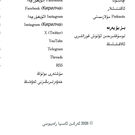
چاستوتا
Faceboook (ئۇيغۇرچە)
ئ
s in new window
ئاڭلىتىشلار
Facebook (Кирилчә)
ش
ens in new window
Podcasts مۇلازىمىتى
Instagram (ئۇيغۇرچە)
ئ
 in new window
Instagram (Кирилчә)
ئ
بىز بۇ يەردە
Opens in new window
X (Twitter)
ئ
Opens in new window
توسۇقلىرىدىن ئۆتۈش قوراللىرى
Opens in new window
YouTube
م
ئالاقىلىشىڭ
Opens in new window
Telegram
ئ
Opens in new window
Threads
ي
RSS
ب
مۇشتەرى بولۇڭ
خەۋەرلىرىڭىزنى ئەۋەتىڭ
© 2026 ئەركىن ئاسىيا رادىيوسى