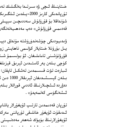
خىتاينىڭ ئىچى ۋە سىرتىدا بەلگىلىك تەسى
تۇرپاندىكى كارىز 2000
شۇنداقلا بۇ قۇرۇلۇش سەددىچىن سېپىلى
قەدىمىي قۇرۇلۇش» دەپ مەدھىيەلەنگەن
يىل بۇرۇنلا خىتايلار كۆلىمى ناھايىتى زو
قۇرۇلۇشىنى تاماملىغان. ئۇ بولسىمۇ شىنج
كۈچى بىلەن يەر ئاستىدىن ئېرىق قېزىلغ
بىلەن كې
دەۋردە ئىشچىلارنىڭ ئاددىي قوراللار بىل
ئىشەنگۈسى كەلمەيدۇ» .
ئىدىقۇت ئۇيغۇر خانلىقى تۇرپاننى مەركەز
ئۇيغۇرلارنىڭ بۈيۈك شەھەر مەدەنىيىتى بە